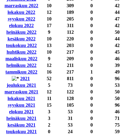
marraskuu 2022
10
309
0
42
lokakuu 2022
12
189
0
44
syyskuu 2022
10
205
0
47
elokuu 2022
17
311
0
42
heinäkuu 2022
9
112
0
50
kesäkuu 2022
10
220
0
44
toukokuu 2022
13
203
0
42
huhtikuu 2022
10
217
0
45
maaliskuu 2022
9
209
0
46
helmikuu 2022
12
211
0
39
tammikuu 2022
16
217
1
49
2021
52
811
0
96
joulukuu 2021
5
73
0
53
marraskuu 2021
12
122
0
50
lokakuu 2021
11
128
0
50
syyskuu 2021
15
105
0
96
elokuu 2021
3
53
0
46
heinäkuu 2021
3
31
0
71
kesäkuu 2021
2
53
0
75
toukokuu 2021
0
24
0
59