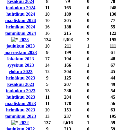
kesäkuu 2024
8
79
0
78
toukokuu 2024
11
165
0
248
huhtikuu 2024
10
189
0
130
maaliskuu 2024
10
205
0
77
helmikuu 2024
16
188
0
55
tammikuu 2024
16
215
0
122
2023
134
2,308
2
195
joulukuu 2023
10
211
1
111
marraskuu 2023
9
199
0
61
lokakuu 2023
17
194
0
48
syyskuu 2023
14
166
1
67
elokuu 2023
12
204
0
45
heinäkuu 2023
9
125
0
44
kesäkuu 2023
5
207
0
49
toukokuu 2023
13
230
0
54
huhtikuu 2023
11
204
0
45
maaliskuu 2023
11
178
0
56
helmikuu 2023
10
153
0
63
tammikuu 2023
13
237
0
195
2022
137
2,616
1
59
joulukuu 2022
9
213
0
59