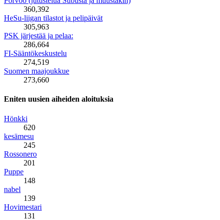
Porvoo (jutustelua Subusta ja muustakin)
360,392
HeSu-liigan tilastot ja pelipäivät
305,963
PSK järjestää ja pelaa:
286,664
FI-Sääntökeskustelu
274,519
Suomen maajoukkue
273,660
Eniten uusien aiheiden aloituksia
Hönkki
620
kesämesu
245
Rossonero
201
Puppe
148
nabel
139
Hovimestari
131