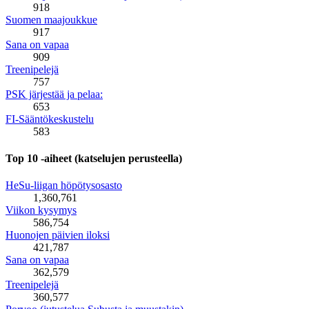
918
Suomen maajoukkue
917
Sana on vapaa
909
Treenipelejä
757
PSK järjestää ja pelaa:
653
FI-Sääntökeskustelu
583
Top 10 -aiheet (katselujen perusteella)
HeSu-liigan höpötysosasto
1,360,761
Viikon kysymys
586,754
Huonojen päivien iloksi
421,787
Sana on vapaa
362,579
Treenipelejä
360,577