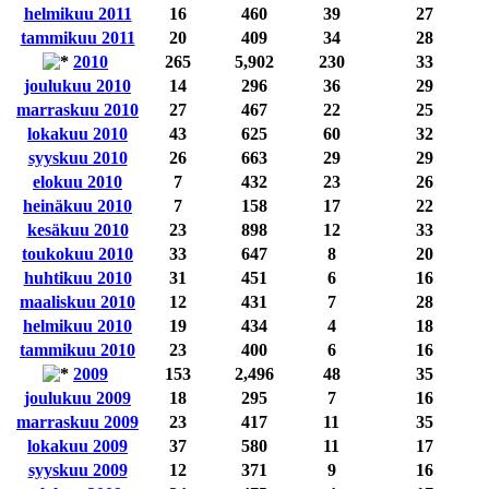
helmikuu 2011
16
460
39
27
tammikuu 2011
20
409
34
28
2010
265
5,902
230
33
joulukuu 2010
14
296
36
29
marraskuu 2010
27
467
22
25
lokakuu 2010
43
625
60
32
syyskuu 2010
26
663
29
29
elokuu 2010
7
432
23
26
heinäkuu 2010
7
158
17
22
kesäkuu 2010
23
898
12
33
toukokuu 2010
33
647
8
20
huhtikuu 2010
31
451
6
16
maaliskuu 2010
12
431
7
28
helmikuu 2010
19
434
4
18
tammikuu 2010
23
400
6
16
2009
153
2,496
48
35
joulukuu 2009
18
295
7
16
marraskuu 2009
23
417
11
35
lokakuu 2009
37
580
11
17
syyskuu 2009
12
371
9
16