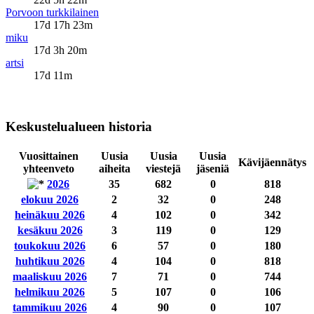
Porvoon turkkilainen
17d 17h 23m
miku
17d 3h 20m
artsi
17d 11m
Keskustelualueen historia
Vuosittainen
Uusia
Uusia
Uusia
Kävijäennätys
yhteenveto
aiheita
viestejä
jäseniä
2026
35
682
0
818
elokuu 2026
2
32
0
248
heinäkuu 2026
4
102
0
342
kesäkuu 2026
3
119
0
129
toukokuu 2026
6
57
0
180
huhtikuu 2026
4
104
0
818
maaliskuu 2026
7
71
0
744
helmikuu 2026
5
107
0
106
tammikuu 2026
4
90
0
107