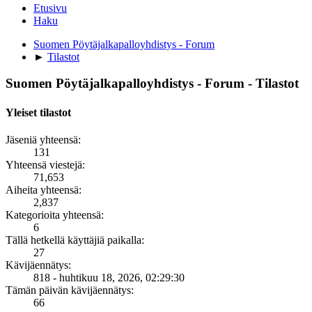
Etusivu
Haku
Suomen Pöytäjalkapalloyhdistys - Forum
►
Tilastot
Suomen Pöytäjalkapalloyhdistys - Forum - Tilastot
Yleiset tilastot
Jäseniä yhteensä:
131
Yhteensä viestejä:
71,653
Aiheita yhteensä:
2,837
Kategorioita yhteensä:
6
Tällä hetkellä käyttäjiä paikalla:
27
Kävijäennätys:
818 - huhtikuu 18, 2026, 02:29:30
Tämän päivän kävijäennätys:
66