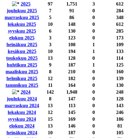
2025
97
1,751
3
612
joulukuu 2025
7
91
0
284
marraskuu 2025
5
86
0
348
lokakuu 2025
10
148
0
612
syyskuu 2025
6
130
0
285
elokuu 2025
3
123
0
173
heinäkuu 2025
3
108
1
109
kesäkuu 2025
10
194
1
133
toukokuu 2025
13
128
0
114
huhtikuu 2025
9
187
1
125
maaliskuu 2025
8
210
0
160
helmikuu 2025
12
182
0
139
tammikuu 2025
11
164
0
130
2024
142
1,948
0
248
joulukuu 2024
8
147
0
128
marraskuu 2024
13
113
0
143
lokakuu 2024
12
145
0
246
syyskuu 2024
15
169
0
186
elokuu 2024
13
146
0
81
heinäkuu 2024
10
187
0
105