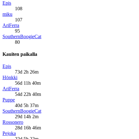
Epis
108
miku
107
AriFerra
95
SouthernBoogieCat
80
Kauiten paikalla
Epis
73d 2h 26m
Hönkki
56d 11h 40m
AriFerra
54d 22h 40m
Puppe
40d 5h 37m
SouthernBoogieCat
29d 14h 2m
Rossonero
28d 16h 46m
Pejoka
22d 5h 22m