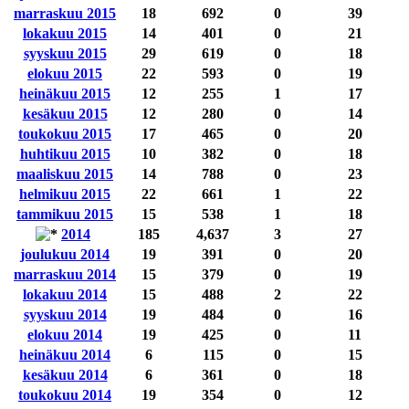
marraskuu 2015
18
692
0
39
lokakuu 2015
14
401
0
21
syyskuu 2015
29
619
0
18
elokuu 2015
22
593
0
19
heinäkuu 2015
12
255
1
17
kesäkuu 2015
12
280
0
14
toukokuu 2015
17
465
0
20
huhtikuu 2015
10
382
0
18
maaliskuu 2015
14
788
0
23
helmikuu 2015
22
661
1
22
tammikuu 2015
15
538
1
18
2014
185
4,637
3
27
joulukuu 2014
19
391
0
20
marraskuu 2014
15
379
0
19
lokakuu 2014
15
488
2
22
syyskuu 2014
19
484
0
16
elokuu 2014
19
425
0
11
heinäkuu 2014
6
115
0
15
kesäkuu 2014
6
361
0
18
toukokuu 2014
19
354
0
12