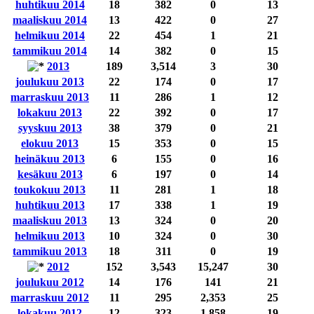
huhtikuu 2014
18
382
0
13
maaliskuu 2014
13
422
0
27
helmikuu 2014
22
454
1
21
tammikuu 2014
14
382
0
15
2013
189
3,514
3
30
joulukuu 2013
22
174
0
17
marraskuu 2013
11
286
1
12
lokakuu 2013
22
392
0
17
syyskuu 2013
38
379
0
21
elokuu 2013
15
353
0
15
heinäkuu 2013
6
155
0
16
kesäkuu 2013
6
197
0
14
toukokuu 2013
11
281
1
18
huhtikuu 2013
17
338
1
19
maaliskuu 2013
13
324
0
20
helmikuu 2013
10
324
0
30
tammikuu 2013
18
311
0
19
2012
152
3,543
15,247
30
joulukuu 2012
14
176
141
21
marraskuu 2012
11
295
2,353
25
lokakuu 2012
12
323
1,858
19