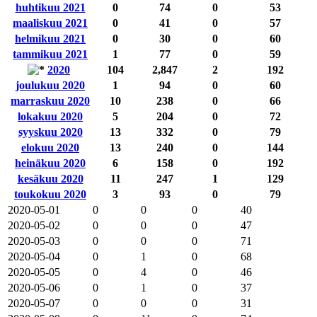
huhtikuu 2021
0
74
0
53
maaliskuu 2021
0
41
0
57
helmikuu 2021
0
30
0
60
tammikuu 2021
1
77
0
59
2020
104
2,847
2
192
joulukuu 2020
1
94
0
60
marraskuu 2020
10
238
0
66
lokakuu 2020
5
204
0
72
syyskuu 2020
13
332
0
79
elokuu 2020
13
240
0
144
heinäkuu 2020
6
158
0
192
kesäkuu 2020
11
247
1
129
toukokuu 2020
3
93
0
79
2020-05-01
0
0
0
40
2020-05-02
0
0
0
47
2020-05-03
0
0
0
71
2020-05-04
0
1
0
68
2020-05-05
0
4
0
46
2020-05-06
0
1
0
37
2020-05-07
0
0
0
31