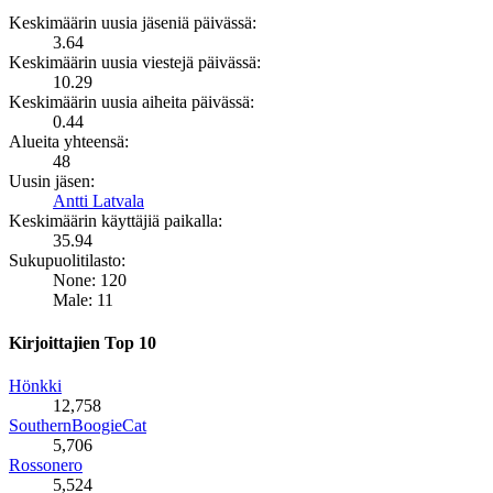
Keskimäärin uusia jäseniä päivässä:
3.64
Keskimäärin uusia viestejä päivässä:
10.29
Keskimäärin uusia aiheita päivässä:
0.44
Alueita yhteensä:
48
Uusin jäsen:
Antti Latvala
Keskimäärin käyttäjiä paikalla:
35.94
Sukupuolitilasto:
None: 120
Male: 11
Kirjoittajien Top 10
Hönkki
12,758
SouthernBoogieCat
5,706
Rossonero
5,524