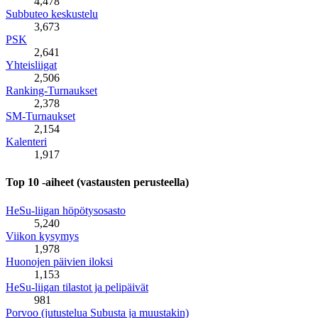
4,478
Subbuteo keskustelu
3,673
PSK
2,641
Yhteisliigat
2,506
Ranking-Turnaukset
2,378
SM-Turnaukset
2,154
Kalenteri
1,917
Top 10 -aiheet (vastausten perusteella)
HeSu-liigan höpötysosasto
5,240
Viikon kysymys
1,978
Huonojen päivien iloksi
1,153
HeSu-liigan tilastot ja pelipäivät
981
Porvoo (jutustelua Subusta ja muustakin)