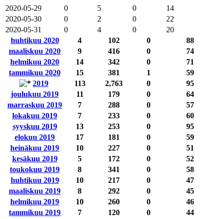
2020-05-29
0
5
0
14
2020-05-30
0
2
0
22
2020-05-31
0
4
0
20
huhtikuu 2020
4
102
0
88
maaliskuu 2020
9
416
0
74
helmikuu 2020
14
342
0
71
tammikuu 2020
15
381
1
59
2019
113
2,763
0
95
joulukuu 2019
11
179
0
64
marraskuu 2019
7
288
0
57
lokakuu 2019
7
233
0
60
syyskuu 2019
13
253
0
95
elokuu 2019
17
181
0
59
heinäkuu 2019
10
227
0
51
kesäkuu 2019
5
172
0
52
toukokuu 2019
8
341
0
58
huhtikuu 2019
10
217
0
47
maaliskuu 2019
8
292
0
45
helmikuu 2019
10
260
0
46
tammikuu 2019
7
120
0
44