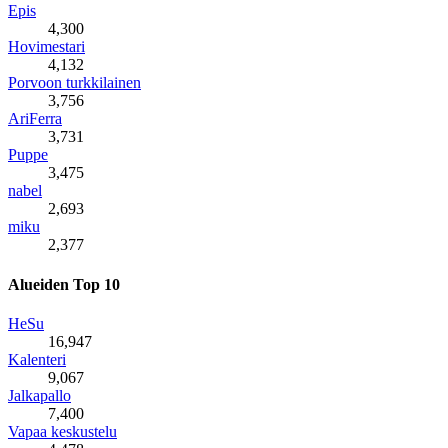
Epis
4,300
Hovimestari
4,132
Porvoon turkkilainen
3,756
AriFerra
3,731
Puppe
3,475
nabel
2,693
miku
2,377
Alueiden Top 10
HeSu
16,947
Kalenteri
9,067
Jalkapallo
7,400
Vapaa keskustelu