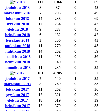
2018
111
2,366
1
69
joulukuu 2018
8
87
0
43
marraskuu 2018
7
203
1
49
lokakuu 2018
14
238
0
69
syyskuu 2018
12
254
0
43
elokuu 2018
9
287
0
45
heinäkuu 2018
6
132
0
42
kesäkuu 2018
3
156
0
43
toukokuu 2018
11
270
0
45
huhtikuu 2018
14
202
0
59
maaliskuu 2018
11
153
0
36
helmikuu 2018
5
149
0
39
tammikuu 2018
11
235
0
35
2017
161
4,705
2
52
joulukuu 2017
7
140
1
35
marraskuu 2017
8
269
0
35
lokakuu 2017
11
262
0
36
syyskuu 2017
12
321
0
39
elokuu 2017
18
519
0
39
heinäkuu 2017
12
379
0
35