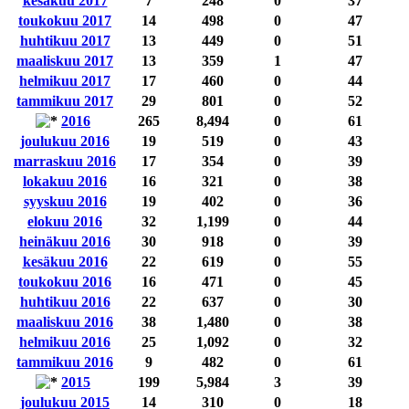
kesäkuu 2017
7
248
0
37
toukokuu 2017
14
498
0
47
huhtikuu 2017
13
449
0
51
maaliskuu 2017
13
359
1
47
helmikuu 2017
17
460
0
44
tammikuu 2017
29
801
0
52
2016
265
8,494
0
61
joulukuu 2016
19
519
0
43
marraskuu 2016
17
354
0
39
lokakuu 2016
16
321
0
38
syyskuu 2016
19
402
0
36
elokuu 2016
32
1,199
0
44
heinäkuu 2016
30
918
0
39
kesäkuu 2016
22
619
0
55
toukokuu 2016
16
471
0
45
huhtikuu 2016
22
637
0
30
maaliskuu 2016
38
1,480
0
38
helmikuu 2016
25
1,092
0
32
tammikuu 2016
9
482
0
61
2015
199
5,984
3
39
joulukuu 2015
14
310
0
18