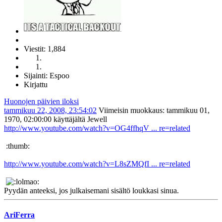
Viestit: 1,884
Sijainti: Espoo
Kirjattu
Huonojen päivien iloksi
tammikuu 22, 2008, 23:54:02
Viimeisin muokkaus
: tammikuu 01,
1970, 02:00:00 käyttäjältä Jewell
http://www.youtube.com/watch?v=OG4ffhqV ... re=related
:thumb:
http://www.youtube.com/watch?v=L8sZMQfI ... re=related
Pyydän anteeksi, jos julkaisemani sisältö loukkasi sinua.
AriFerra