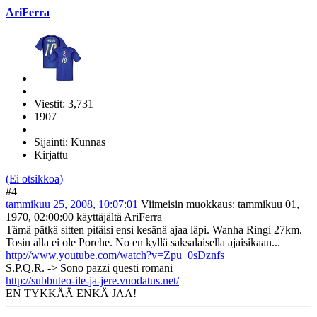
AriFerra
Viestit: 3,731
1907
Sijainti: Kunnas
Kirjattu
(Ei otsikkoa)
#4
tammikuu 25, 2008, 10:07:01
Viimeisin muokkaus
: tammikuu 01,
1970, 02:00:00 käyttäjältä AriFerra
Tämä pätkä sitten pitäisi ensi kesänä ajaa läpi. Wanha Ringi 27km.
Tosin alla ei ole Porche. No en kyllä saksalaisella ajaisikaan...
http://www.youtube.com/watch?v=Zpu_0sDznfs
S.P.Q.R. -> Sono pazzi questi romani
http://subbuteo-ile-ja-jere.vuodatus.net/
EN TYKKÄÄ ENKÄ JAA!