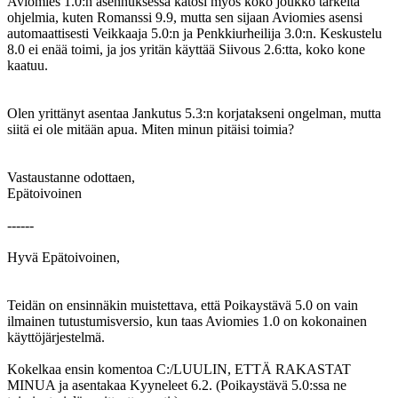
Aviomies 1.0:n asennuksessa katosi myös koko joukko tärkeitä
ohjelmia, kuten Romanssi 9.9, mutta sen sijaan Aviomies asensi
automaattisesti Veikkaaja 5.0:n ja Penkkiurheilija 3.0:n. Keskustelu
8.0 ei enää toimi, ja jos yritän käyttää Siivous 2.6:tta, koko kone
kaatuu.
Olen yrittänyt asentaa Jankutus 5.3:n korjatakseni ongelman, mutta
siitä ei ole mitään apua. Miten minun pitäisi toimia?
Vastaustanne odottaen,
Epätoivoinen
------
Hyvä Epätoivoinen,
Teidän on ensinnäkin muistettava, että Poikaystävä 5.0 on vain
ilmainen tutustumisversio, kun taas Aviomies 1.0 on kokonainen
käyttöjärjestelmä.
Kokelkaa ensin komentoa C:/LUULIN, ETTÄ RAKASTAT
MINUA ja asentakaa Kyyneleet 6.2. (Poikaystävä 5.0:ssa ne