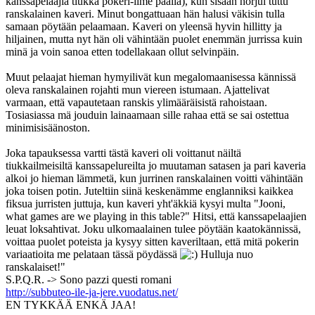
kanssapelaajia tiukka pokeri-ilme päällä), kun sisään horjui tuttu
ranskalainen kaveri. Minut bongattuaan hän halusi väkisin tulla
samaan pöytään pelaamaan. Kaveri on yleensä hyvin hillitty ja
hiljainen, mutta nyt hän oli vähintään puolet enemmän jurrissa kuin
minä ja voin sanoa etten todellakaan ollut selvinpäin.
Muut pelaajat hieman hymyilivät kun megalomaanisessa kännissä
oleva ranskalainen rojahti mun viereen istumaan. Ajattelivat
varmaan, että vapautetaan ranskis ylimääräisistä rahoistaan.
Tosiasiassa mä jouduin lainaamaan sille rahaa että se sai ostettua
minimisisäänoston.
Joka tapauksessa vartti tästä kaveri oli voittanut näiltä
tiukkailmeisiltä kanssapelureilta jo muutaman satasen ja pari kaveria
alkoi jo hieman lämmetä, kun jurrinen ranskalainen voitti vähintään
joka toisen potin. Juteltiin siinä keskenämme englanniksi kaikkea
fiksua jurristen juttuja, kun kaveri yht'äkkiä kysyi multa "Jooni,
what games are we playing in this table?" Hitsi, että kanssapelaajien
leuat loksahtivat. Joku ulkomaalainen tulee pöytään kaatokännissä,
voittaa puolet poteista ja kysyy sitten kaveriltaan, että mitä pokerin
variaatioita me pelataan tässä pöydässä
Hulluja nuo
ranskalaiset!"
S.P.Q.R. -> Sono pazzi questi romani
http://subbuteo-ile-ja-jere.vuodatus.net/
EN TYKKÄÄ ENKÄ JAA!