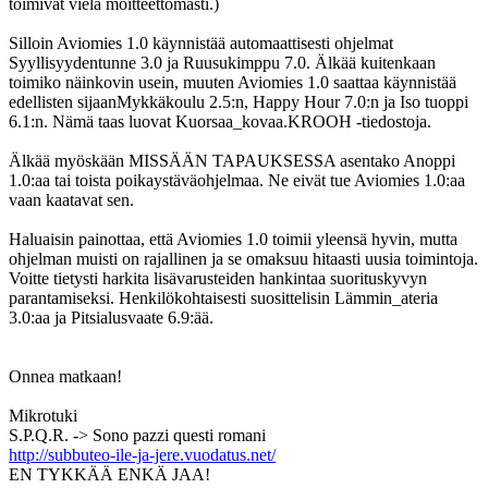
toimivat vielä moitteettomasti.)
Silloin Aviomies 1.0 käynnistää automaattisesti ohjelmat
Syyllisyydentunne 3.0 ja Ruusukimppu 7.0. Älkää kuitenkaan
toimiko näinkovin usein, muuten Aviomies 1.0 saattaa käynnistää
edellisten sijaanMykkäkoulu 2.5:n, Happy Hour 7.0:n ja Iso tuoppi
6.1:n. Nämä taas luovat Kuorsaa_kovaa.KROOH -tiedostoja.
Älkää myöskään MISSÄÄN TAPAUKSESSA asentako Anoppi
1.0:aa tai toista poikaystäväohjelmaa. Ne eivät tue Aviomies 1.0:aa
vaan kaatavat sen.
Haluaisin painottaa, että Aviomies 1.0 toimii yleensä hyvin, mutta
ohjelman muisti on rajallinen ja se omaksuu hitaasti uusia toimintoja.
Voitte tietysti harkita lisävarusteiden hankintaa suorituskyvyn
parantamiseksi. Henkilökohtaisesti suosittelisin Lämmin_ateria
3.0:aa ja Pitsialusvaate 6.9:ää.
Onnea matkaan!
Mikrotuki
S.P.Q.R. -> Sono pazzi questi romani
http://subbuteo-ile-ja-jere.vuodatus.net/
EN TYKKÄÄ ENKÄ JAA!