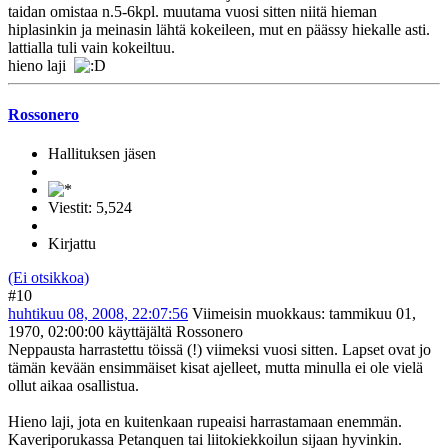
taidan omistaa n.5-6kpl. muutama vuosi sitten niitä hieman
hiplasinkin ja meinasin lähtä kokeileen, mut en päässy hiekalle asti.
lattialla tuli vain kokeiltuu.
hieno laji
Rossonero
Hallituksen jäsen
Viestit: 5,524
Kirjattu
(Ei otsikkoa)
#10
huhtikuu 08, 2008, 22:07:56
Viimeisin muokkaus
: tammikuu 01,
1970, 02:00:00 käyttäjältä Rossonero
Neppausta harrastettu töissä (!) viimeksi vuosi sitten. Lapset ovat jo
tämän kevään ensimmäiset kisat ajelleet, mutta minulla ei ole vielä
ollut aikaa osallistua.
Hieno laji, jota en kuitenkaan rupeaisi harrastamaan enemmän.
Kaveriporukassa Petanquen tai liitokiekkoilun sijaan hyvinkin.