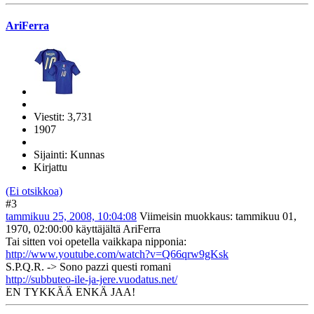
AriFerra
Viestit: 3,731
1907
Sijainti: Kunnas
Kirjattu
(Ei otsikkoa)
#3
tammikuu 25, 2008, 10:04:08
Viimeisin muokkaus
: tammikuu 01,
1970, 02:00:00 käyttäjältä AriFerra
Tai sitten voi opetella vaikkapa nipponia:
http://www.youtube.com/watch?v=Q66qrw9gKsk
S.P.Q.R. -> Sono pazzi questi romani
http://subbuteo-ile-ja-jere.vuodatus.net/
EN TYKKÄÄ ENKÄ JAA!