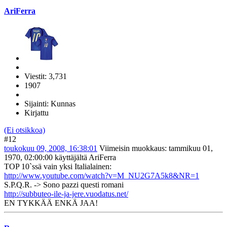
AriFerra
Viestit: 3,731
1907
Sijainti: Kunnas
Kirjattu
(Ei otsikkoa)
#12
toukokuu 09, 2008, 16:38:01
Viimeisin muokkaus
: tammikuu 01,
1970, 02:00:00 käyttäjältä AriFerra
TOP 10`ssä vain yksi Italialainen:
http://www.youtube.com/watch?v=M_NU2G7A5k8&NR=1
S.P.Q.R. -> Sono pazzi questi romani
http://subbuteo-ile-ja-jere.vuodatus.net/
EN TYKKÄÄ ENKÄ JAA!