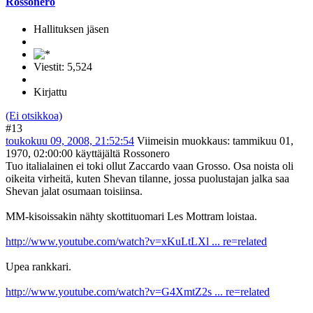
Rossonero
Hallituksen jäsen
Viestit: 5,524
Kirjattu
(Ei otsikkoa)
#13
toukokuu 09, 2008, 21:52:54
Viimeisin muokkaus
: tammikuu 01,
1970, 02:00:00 käyttäjältä Rossonero
Tuo italialainen ei toki ollut Zaccardo vaan Grosso. Osa noista oli
oikeita virheitä, kuten Shevan tilanne, jossa puolustajan jalka saa
Shevan jalat osumaan toisiinsa.
MM-kisoissakin nähty skottituomari Les Mottram loistaa.
http://www.youtube.com/watch?v=xKuLtLXl ... re=related
Upea rankkari.
http://www.youtube.com/watch?v=G4XmtZ2s ... re=related