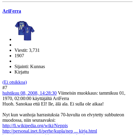
AriFerra
Viestit: 3,731
1907
Sijainti: Kunnas
Kirjattu
(Ei otsikkoa)
#7
huhtikuu 08, 2008, 14:28:30
Viimeisin muokkaus
: tammikuu 01,
1970, 02:00:00 käyttäjältä AriFerra
Huoh. Sanokaa että EI! Ile, älä ala. Ei sulla ole aikaa!
Nyt kun wanhoja harrastuksia 70-luvulta on elvytetty subbuteon
muodossa, niin seuraavaksi:
http://fi.wikipedia.org/wiki/Neppis
http://personal.inet.fi/perhe/kupla/nep ... kirja.html