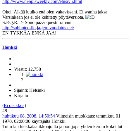
http://www.neppisweekly.com/etusivu.html
Okei. Älkää luulko että olen vakavissani. Ei wanha jaksa.
Varsinkaan jos ei ole kehitetty pöytäversiota.
S.P.Q.R. -> Sono pazzi questi romani
http://subbuteo-ile-ja-jere.vuodatus.net/
EN TYKKÄÄ ENKÄ JAA!
Hönkki
Viestit: 12,758
Sijainti: Helsinki
Kirjattu
(Ei otsikkoa)
#8
huhtikuu 08, 2008, 14:50:54
Viimeisin muokkaus
: tammikuu 01,
1970, 02:00:00 käyttäjältä Hönkki
Tuttu laji hiekkalaatikkoajoilta ja oon jopa yhden kerran kokeillut