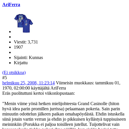
AriFerra
Viestit: 3,731
1907
Sijainti: Kunnas
Kirjattu
(Ei otsikkoa)
#5
helmikuu 25, 2008, 11:23:14
Viimeisin muokkaus
: tammikuu 01,
1970, 02:00:00 käyttäjältä AriFerra
Eräs puolituttuni kertoi viikonlopustaan:
"Menin viime yönä hetken mielijohteesta Grand Casinolle (hiton
hyvä idea parin promillen jurrissa) pelaamaan pokeria. Sain parin
minuutin odottelun jälkeen paikan omahapöydästä. Ehdin istuskella
siinä jotain vartin verran ja ehdin jo pikkuisen kyllästyä tuppisuiseen
meininkiin (Porukka ei paljoa toisilleen jutellut. Tuijottelivat vain