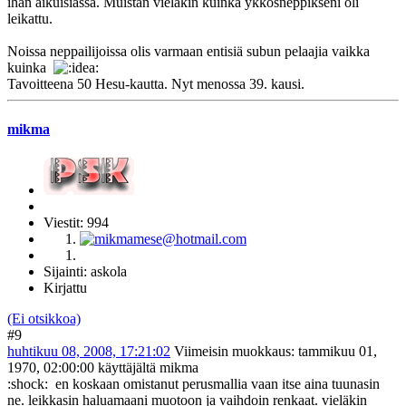
ihan aikuisiässä. Muistan vieläkin kuinka ykkösneppikseni oli
leikattu.
Noissa neppailijoissa olis varmaan entisiä subun pelaajia vaikka
kuinka
Tavoitteena 50 Hesu-kautta. Nyt menossa 39. kausi.
mikma
Viestit: 994
Sijainti: askola
Kirjattu
(Ei otsikkoa)
#9
huhtikuu 08, 2008, 17:21:02
Viimeisin muokkaus
: tammikuu 01,
1970, 02:00:00 käyttäjältä mikma
:shock: en koskaan omistanut perusmallia vaan itse aina tuunasin
ne. leikkasin haluamaani muotoon ja vaihdoin renkaat. vieläkin