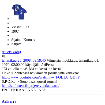
Viestit: 3,731
1907
Sijainti: Kunnas
Kirjattu
(Ei otsikkoa)
#1
tammikuu 25, 2008, 09:59:40
Viimeisin muokkaus
: tammikuu 01,
1970, 02:00:00 käyttäjältä AriFerra
"Ei voi olla totta!. Mä en kestä, en kestä."
Onko subbuteossa häviäminen joskus yhtä vakavaa:
http://www.youtube.com/watch?v=_FQL1A_QDgY
S.P.Q.R. -> Sono pazzi questi romani
http://subbuteo-ile-ja-jere.vuodatus.net/
EN TYKKÄÄ ENKÄ JAA!
AriFerra