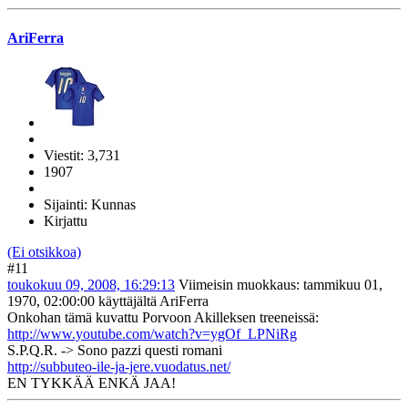
AriFerra
Viestit: 3,731
1907
Sijainti: Kunnas
Kirjattu
(Ei otsikkoa)
#11
toukokuu 09, 2008, 16:29:13
Viimeisin muokkaus
: tammikuu 01,
1970, 02:00:00 käyttäjältä AriFerra
Onkohan tämä kuvattu Porvoon Akilleksen treeneissä:
http://www.youtube.com/watch?v=ygOf_LPNiRg
S.P.Q.R. -> Sono pazzi questi romani
http://subbuteo-ile-ja-jere.vuodatus.net/
EN TYKKÄÄ ENKÄ JAA!