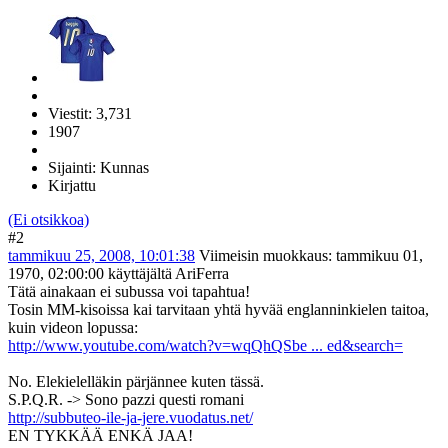
Viestit: 3,731
1907
Sijainti: Kunnas
Kirjattu
(Ei otsikkoa)
#2
tammikuu 25, 2008, 10:01:38
Viimeisin muokkaus
: tammikuu 01,
1970, 02:00:00 käyttäjältä AriFerra
Tätä ainakaan ei subussa voi tapahtua!
Tosin MM-kisoissa kai tarvitaan yhtä hyvää englanninkielen taitoa,
kuin videon lopussa:
http://www.youtube.com/watch?v=wqQhQSbe ... ed&search=
No. Elekielelläkin pärjännee kuten tässä.
S.P.Q.R. -> Sono pazzi questi romani
http://subbuteo-ile-ja-jere.vuodatus.net/
EN TYKKÄÄ ENKÄ JAA!