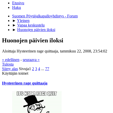
Etusivu
Haku
Suomen Pöytäjalkapalloyhdistys - Forum
►
Yleinen
►
Vapaa keskustelu
►
Huonojen päivien iloksi
Huonojen päivien iloksi
Aloittaja Hysteerinen rage quittaaja, tammikuu 22, 2008, 23:54:02
« edellinen
-
seuraava »
Tulosta
Siirry alas
Sivuja
1
2
3
4
...
77
Käyttäjän toimet
Hysteerinen rage quittaaja