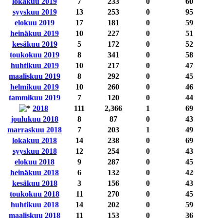
lokakuu 2019
7
233
0
60
syyskuu 2019
13
253
0
95
elokuu 2019
17
181
0
59
heinäkuu 2019
10
227
0
51
kesäkuu 2019
5
172
0
52
toukokuu 2019
8
341
0
58
huhtikuu 2019
10
217
0
47
maaliskuu 2019
8
292
0
45
helmikuu 2019
10
260
0
46
tammikuu 2019
7
120
0
44
2018
111
2,366
1
69
joulukuu 2018
8
87
0
43
marraskuu 2018
7
203
1
49
lokakuu 2018
14
238
0
69
syyskuu 2018
12
254
0
43
elokuu 2018
9
287
0
45
heinäkuu 2018
6
132
0
42
kesäkuu 2018
3
156
0
43
toukokuu 2018
11
270
0
45
huhtikuu 2018
14
202
0
59
maaliskuu 2018
11
153
0
36