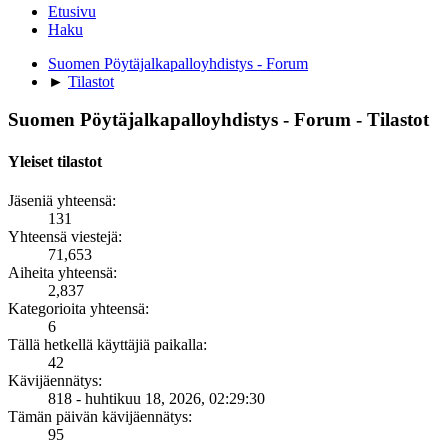
Etusivu
Haku
Suomen Pöytäjalkapalloyhdistys - Forum
►
Tilastot
Suomen Pöytäjalkapalloyhdistys - Forum - Tilastot
Yleiset tilastot
Jäseniä yhteensä:
131
Yhteensä viestejä:
71,653
Aiheita yhteensä:
2,837
Kategorioita yhteensä:
6
Tällä hetkellä käyttäjiä paikalla:
42
Kävijäennätys:
818 - huhtikuu 18, 2026, 02:29:30
Tämän päivän kävijäennätys:
95