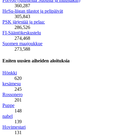
Porvoo (jutustelua Subusta ja muustakin)
360,287
HeSu-liigan tilastot ja pelipäivät
305,843
PSK järjestää ja pelaa:
286,526
FI-Sääntökeskustelu
274,468
Suomen maajoukkue
273,588
Eniten uusien aiheiden aloituksia
Hönkki
620
kesämesu
245
Rossonero
201
Puppe
148
nabel
139
Hovimestari
131