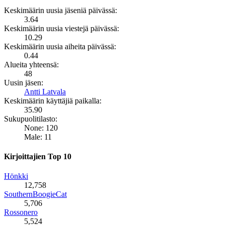
Keskimäärin uusia jäseniä päivässä:
3.64
Keskimäärin uusia viestejä päivässä:
10.29
Keskimäärin uusia aiheita päivässä:
0.44
Alueita yhteensä:
48
Uusin jäsen:
Antti Latvala
Keskimäärin käyttäjiä paikalla:
35.90
Sukupuolitilasto:
None: 120
Male: 11
Kirjoittajien Top 10
Hönkki
12,758
SouthernBoogieCat
5,706
Rossonero
5,524