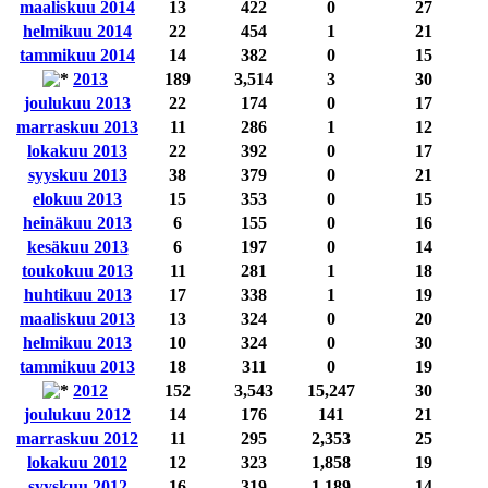
maaliskuu 2014
13
422
0
27
helmikuu 2014
22
454
1
21
tammikuu 2014
14
382
0
15
2013
189
3,514
3
30
joulukuu 2013
22
174
0
17
marraskuu 2013
11
286
1
12
lokakuu 2013
22
392
0
17
syyskuu 2013
38
379
0
21
elokuu 2013
15
353
0
15
heinäkuu 2013
6
155
0
16
kesäkuu 2013
6
197
0
14
toukokuu 2013
11
281
1
18
huhtikuu 2013
17
338
1
19
maaliskuu 2013
13
324
0
20
helmikuu 2013
10
324
0
30
tammikuu 2013
18
311
0
19
2012
152
3,543
15,247
30
joulukuu 2012
14
176
141
21
marraskuu 2012
11
295
2,353
25
lokakuu 2012
12
323
1,858
19
syyskuu 2012
16
319
1,189
14