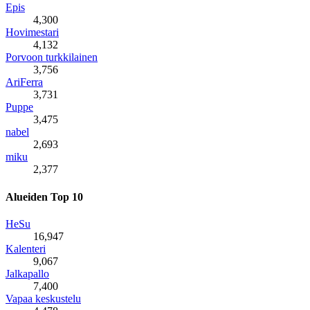
Epis
4,300
Hovimestari
4,132
Porvoon turkkilainen
3,756
AriFerra
3,731
Puppe
3,475
nabel
2,693
miku
2,377
Alueiden Top 10
HeSu
16,947
Kalenteri
9,067
Jalkapallo
7,400
Vapaa keskustelu