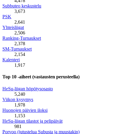
4,478
Subbuteo keskustelu
3,673
PSK
2,641
Yhteisliigat
2,506
Ranking-Turnaukset
2,378
SM-Turnaukset
2,154
Kalenteri
1,917
Top 10 -aiheet (vastausten perusteella)
HeSu-liigan höpötysosasto
5,240
Viikon kysymys
1,978
Huonojen päivien iloksi
1,153
HeSu-liigan tilastot ja pelipäivät
981
Porvoo (jutustelua Subusta ja muustakin)