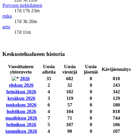
Porvoon turkkilainen
17d 17h 23m
miku
17d 3h 20m
artsi
17d 11m
Keskustelualueen historia
Vuosittainen
Uusia
Uusia
Uusia
Kävijäennätys
yhteenveto
aiheita
viestejä
jäseniä
2026
35
682
0
818
elokuu 2026
2
32
0
243
heinäkuu 2026
4
102
0
342
kesäkuu 2026
3
119
0
129
toukokuu 2026
6
57
0
180
huhtikuu 2026
4
104
0
818
maaliskuu 2026
7
71
0
744
helmikuu 2026
5
107
0
106
tammikuu 2026
4
90
0
107