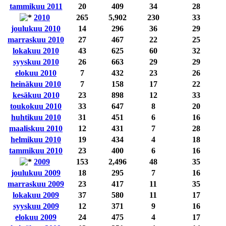
tammikuu 2011
20
409
34
28
2010
265
5,902
230
33
joulukuu 2010
14
296
36
29
marraskuu 2010
27
467
22
25
lokakuu 2010
43
625
60
32
syyskuu 2010
26
663
29
29
elokuu 2010
7
432
23
26
heinäkuu 2010
7
158
17
22
kesäkuu 2010
23
898
12
33
toukokuu 2010
33
647
8
20
huhtikuu 2010
31
451
6
16
maaliskuu 2010
12
431
7
28
helmikuu 2010
19
434
4
18
tammikuu 2010
23
400
6
16
2009
153
2,496
48
35
joulukuu 2009
18
295
7
16
marraskuu 2009
23
417
11
35
lokakuu 2009
37
580
11
17
syyskuu 2009
12
371
9
16
elokuu 2009
24
475
4
17