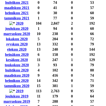
huhtikuu 2021
0
74
0
53
maaliskuu 2021
0
41
0
57
helmikuu 2021
0
30
0
60
tammikuu 2021
1
77
0
59
2020
104
2,847
2
192
joulukuu 2020
1
94
0
60
marraskuu 2020
10
238
0
66
lokakuu 2020
5
204
0
72
syyskuu 2020
13
332
0
79
elokuu 2020
13
240
0
144
heinäkuu 2020
6
158
0
192
kesäkuu 2020
11
247
1
129
toukokuu 2020
3
93
0
79
huhtikuu 2020
4
102
0
88
maaliskuu 2020
9
416
0
74
helmikuu 2020
14
342
0
71
tammikuu 2020
15
381
1
59
2019
113
2,763
0
95
joulukuu 2019
11
179
0
64
marraskuu 2019
7
288
0
57