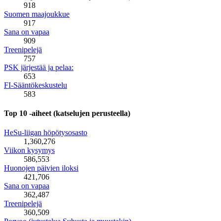
918
Suomen maajoukkue
917
Sana on vapaa
909
Treenipelejä
757
PSK järjestää ja pelaa:
653
FI-Sääntökeskustelu
583
Top 10 -aiheet (katselujen perusteella)
HeSu-liigan höpötysosasto
1,360,276
Viikon kysymys
586,553
Huonojen päivien iloksi
421,706
Sana on vapaa
362,487
Treenipelejä
360,509