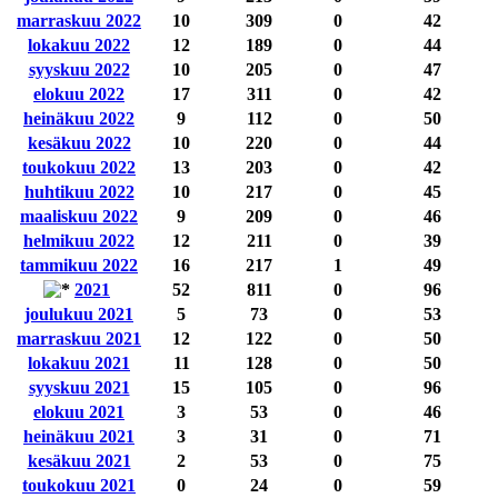
marraskuu 2022
10
309
0
42
lokakuu 2022
12
189
0
44
syyskuu 2022
10
205
0
47
elokuu 2022
17
311
0
42
heinäkuu 2022
9
112
0
50
kesäkuu 2022
10
220
0
44
toukokuu 2022
13
203
0
42
huhtikuu 2022
10
217
0
45
maaliskuu 2022
9
209
0
46
helmikuu 2022
12
211
0
39
tammikuu 2022
16
217
1
49
2021
52
811
0
96
joulukuu 2021
5
73
0
53
marraskuu 2021
12
122
0
50
lokakuu 2021
11
128
0
50
syyskuu 2021
15
105
0
96
elokuu 2021
3
53
0
46
heinäkuu 2021
3
31
0
71
kesäkuu 2021
2
53
0
75
toukokuu 2021
0
24
0
59