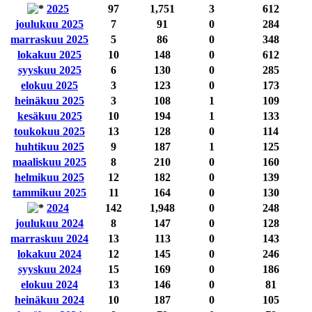
2025
97
1,751
3
612
joulukuu 2025
7
91
0
284
marraskuu 2025
5
86
0
348
lokakuu 2025
10
148
0
612
syyskuu 2025
6
130
0
285
elokuu 2025
3
123
0
173
heinäkuu 2025
3
108
1
109
kesäkuu 2025
10
194
1
133
toukokuu 2025
13
128
0
114
huhtikuu 2025
9
187
1
125
maaliskuu 2025
8
210
0
160
helmikuu 2025
12
182
0
139
tammikuu 2025
11
164
0
130
2024
142
1,948
0
248
joulukuu 2024
8
147
0
128
marraskuu 2024
13
113
0
143
lokakuu 2024
12
145
0
246
syyskuu 2024
15
169
0
186
elokuu 2024
13
146
0
81
heinäkuu 2024
10
187
0
105