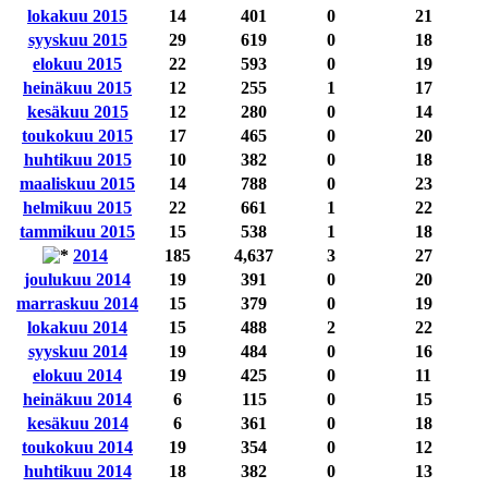
lokakuu 2015
14
401
0
21
syyskuu 2015
29
619
0
18
elokuu 2015
22
593
0
19
heinäkuu 2015
12
255
1
17
kesäkuu 2015
12
280
0
14
toukokuu 2015
17
465
0
20
huhtikuu 2015
10
382
0
18
maaliskuu 2015
14
788
0
23
helmikuu 2015
22
661
1
22
tammikuu 2015
15
538
1
18
2014
185
4,637
3
27
joulukuu 2014
19
391
0
20
marraskuu 2014
15
379
0
19
lokakuu 2014
15
488
2
22
syyskuu 2014
19
484
0
16
elokuu 2014
19
425
0
11
heinäkuu 2014
6
115
0
15
kesäkuu 2014
6
361
0
18
toukokuu 2014
19
354
0
12
huhtikuu 2014
18
382
0
13