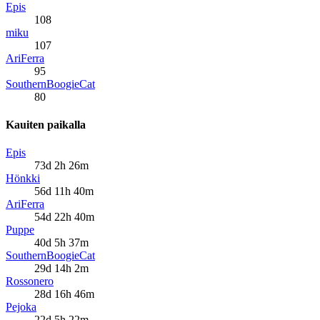
Epis
108
miku
107
AriFerra
95
SouthernBoogieCat
80
Kauiten paikalla
Epis
73d 2h 26m
Hönkki
56d 11h 40m
AriFerra
54d 22h 40m
Puppe
40d 5h 37m
SouthernBoogieCat
29d 14h 2m
Rossonero
28d 16h 46m
Pejoka
22d 5h 22m