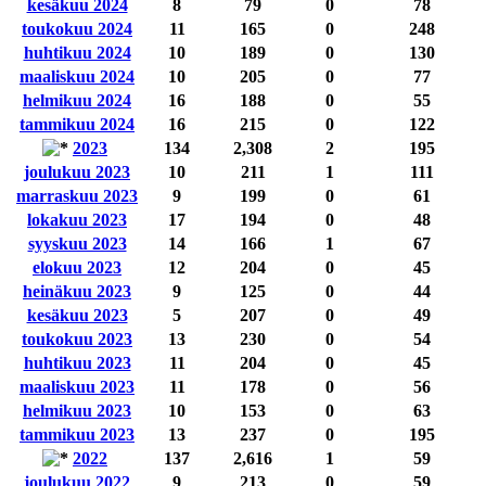
kesäkuu 2024
8
79
0
78
toukokuu 2024
11
165
0
248
huhtikuu 2024
10
189
0
130
maaliskuu 2024
10
205
0
77
helmikuu 2024
16
188
0
55
tammikuu 2024
16
215
0
122
2023
134
2,308
2
195
joulukuu 2023
10
211
1
111
marraskuu 2023
9
199
0
61
lokakuu 2023
17
194
0
48
syyskuu 2023
14
166
1
67
elokuu 2023
12
204
0
45
heinäkuu 2023
9
125
0
44
kesäkuu 2023
5
207
0
49
toukokuu 2023
13
230
0
54
huhtikuu 2023
11
204
0
45
maaliskuu 2023
11
178
0
56
helmikuu 2023
10
153
0
63
tammikuu 2023
13
237
0
195
2022
137
2,616
1
59
joulukuu 2022
9
213
0
59