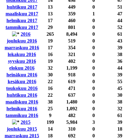
toukokuu 2017
14
498
0
47
huhtikuu 2017
13
449
0
51
maaliskuu 2017
13
359
1
47
helmikuu 2017
17
460
0
44
tammikuu 2017
29
801
0
52
2016
265
8,494
0
61
joulukuu 2016
19
519
0
43
marraskuu 2016
17
354
0
39
lokakuu 2016
16
321
0
38
syyskuu 2016
19
402
0
36
elokuu 2016
32
1,199
0
44
heinäkuu 2016
30
918
0
39
kesäkuu 2016
22
619
0
55
toukokuu 2016
16
471
0
45
huhtikuu 2016
22
637
0
30
maaliskuu 2016
38
1,480
0
38
helmikuu 2016
25
1,092
0
32
tammikuu 2016
9
482
0
61
2015
199
5,984
3
39
joulukuu 2015
14
310
0
18
marraskuu 2015
18
692
0
39