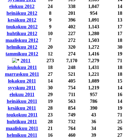
elokuu 2012
24
338
1,047
14
heinäkuu 2012
8
201
954
18
kesäkuu 2012
9
396
1,091
13
toukokuu 2012
9
402
1,143
17
huhtikuu 2012
10
227
1,280
17
maaliskuu 2012
7
272
1,503
18
helmikuu 2012
20
320
1,272
30
tammikuu 2012
12
274
1,416
19
2011
273
7,170
7,279
71
joulukuu 2011
18
248
1,431
18
marraskuu 2011
27
521
1,221
18
lokakuu 2011
14
405
1,089
15
syyskuu 2011
30
754
1,219
14
elokuu 2011
29
711
957
16
heinäkuu 2011
19
563
786
14
kesäkuu 2011
28
854
390
19
toukokuu 2011
23
749
43
71
huhtikuu 2011
28
732
36
25
maaliskuu 2011
21
764
34
26
helmikuu 2011
16
460
39
27