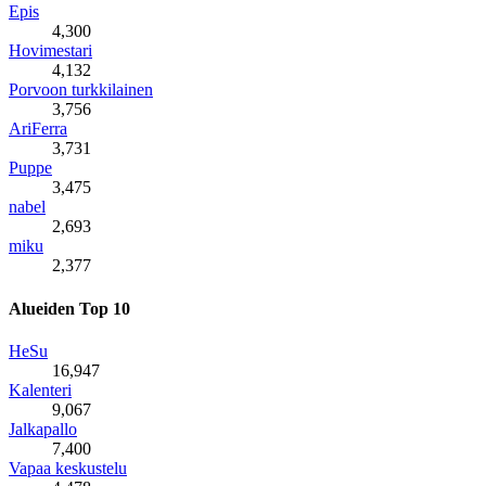
Epis
4,300
Hovimestari
4,132
Porvoon turkkilainen
3,756
AriFerra
3,731
Puppe
3,475
nabel
2,693
miku
2,377
Alueiden Top 10
HeSu
16,947
Kalenteri
9,067
Jalkapallo
7,400
Vapaa keskustelu