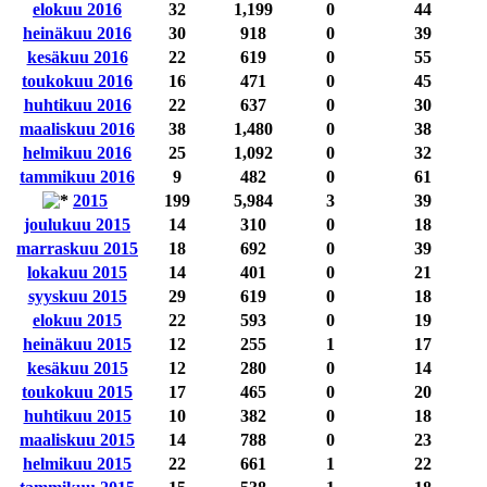
elokuu 2016
32
1,199
0
44
heinäkuu 2016
30
918
0
39
kesäkuu 2016
22
619
0
55
toukokuu 2016
16
471
0
45
huhtikuu 2016
22
637
0
30
maaliskuu 2016
38
1,480
0
38
helmikuu 2016
25
1,092
0
32
tammikuu 2016
9
482
0
61
2015
199
5,984
3
39
joulukuu 2015
14
310
0
18
marraskuu 2015
18
692
0
39
lokakuu 2015
14
401
0
21
syyskuu 2015
29
619
0
18
elokuu 2015
22
593
0
19
heinäkuu 2015
12
255
1
17
kesäkuu 2015
12
280
0
14
toukokuu 2015
17
465
0
20
huhtikuu 2015
10
382
0
18
maaliskuu 2015
14
788
0
23
helmikuu 2015
22
661
1
22