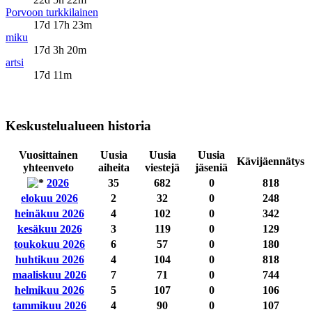
Porvoon turkkilainen
17d 17h 23m
miku
17d 3h 20m
artsi
17d 11m
Keskustelualueen historia
Vuosittainen
Uusia
Uusia
Uusia
Kävijäennätys
yhteenveto
aiheita
viestejä
jäseniä
2026
35
682
0
818
elokuu 2026
2
32
0
248
heinäkuu 2026
4
102
0
342
kesäkuu 2026
3
119
0
129
toukokuu 2026
6
57
0
180
huhtikuu 2026
4
104
0
818
maaliskuu 2026
7
71
0
744
helmikuu 2026
5
107
0
106
tammikuu 2026
4
90
0
107