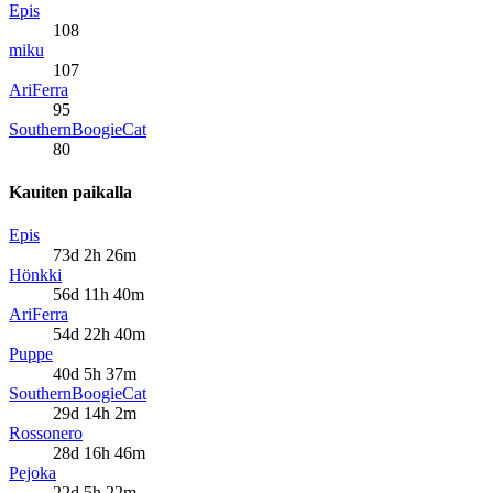
Epis
108
miku
107
AriFerra
95
SouthernBoogieCat
80
Kauiten paikalla
Epis
73d 2h 26m
Hönkki
56d 11h 40m
AriFerra
54d 22h 40m
Puppe
40d 5h 37m
SouthernBoogieCat
29d 14h 2m
Rossonero
28d 16h 46m
Pejoka
22d 5h 22m