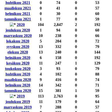
huhtikuu 2021
0
74
0
53
maaliskuu 2021
0
41
0
57
helmikuu 2021
0
30
0
60
tammikuu 2021
1
77
0
59
2020
104
2,847
2
192
joulukuu 2020
1
94
0
60
marraskuu 2020
10
238
0
66
lokakuu 2020
5
204
0
72
syyskuu 2020
13
332
0
79
elokuu 2020
13
240
0
144
heinäkuu 2020
6
158
0
192
kesäkuu 2020
11
247
1
129
toukokuu 2020
3
93
0
79
huhtikuu 2020
4
102
0
88
maaliskuu 2020
9
416
0
74
helmikuu 2020
14
342
0
71
tammikuu 2020
15
381
1
59
2019
113
2,763
0
95
joulukuu 2019
11
179
0
64
marraskuu 2019
7
288
0
57