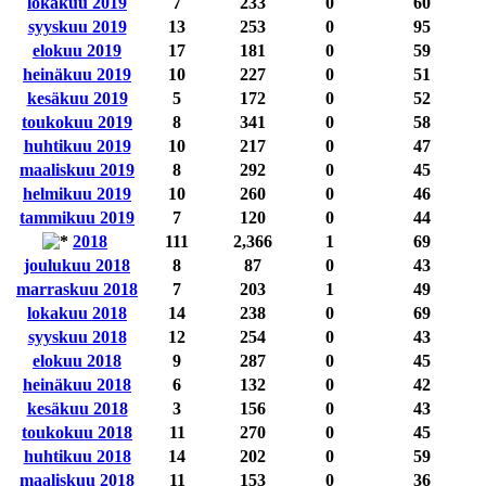
lokakuu 2019
7
233
0
60
syyskuu 2019
13
253
0
95
elokuu 2019
17
181
0
59
heinäkuu 2019
10
227
0
51
kesäkuu 2019
5
172
0
52
toukokuu 2019
8
341
0
58
huhtikuu 2019
10
217
0
47
maaliskuu 2019
8
292
0
45
helmikuu 2019
10
260
0
46
tammikuu 2019
7
120
0
44
2018
111
2,366
1
69
joulukuu 2018
8
87
0
43
marraskuu 2018
7
203
1
49
lokakuu 2018
14
238
0
69
syyskuu 2018
12
254
0
43
elokuu 2018
9
287
0
45
heinäkuu 2018
6
132
0
42
kesäkuu 2018
3
156
0
43
toukokuu 2018
11
270
0
45
huhtikuu 2018
14
202
0
59
maaliskuu 2018
11
153
0
36