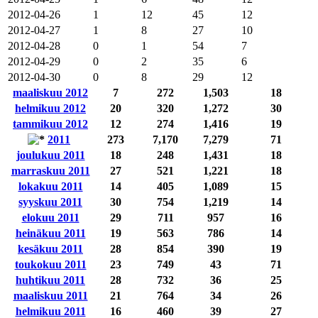
2012-04-26
1
12
45
12
2012-04-27
1
8
27
10
2012-04-28
0
1
54
7
2012-04-29
0
2
35
6
2012-04-30
0
8
29
12
maaliskuu 2012
7
272
1,503
18
helmikuu 2012
20
320
1,272
30
tammikuu 2012
12
274
1,416
19
2011
273
7,170
7,279
71
joulukuu 2011
18
248
1,431
18
marraskuu 2011
27
521
1,221
18
lokakuu 2011
14
405
1,089
15
syyskuu 2011
30
754
1,219
14
elokuu 2011
29
711
957
16
heinäkuu 2011
19
563
786
14
kesäkuu 2011
28
854
390
19
toukokuu 2011
23
749
43
71
huhtikuu 2011
28
732
36
25
maaliskuu 2011
21
764
34
26
helmikuu 2011
16
460
39
27