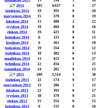
tammikuu 2015
15
538
1
18
2014
185
4,637
3
27
joulukuu 2014
19
391
0
20
marraskuu 2014
15
379
0
19
lokakuu 2014
15
488
2
22
syyskuu 2014
19
484
0
16
elokuu 2014
19
425
0
11
heinäkuu 2014
6
115
0
15
kesäkuu 2014
6
361
0
18
toukokuu 2014
19
354
0
12
huhtikuu 2014
18
382
0
13
maaliskuu 2014
13
422
0
27
helmikuu 2014
22
454
1
21
tammikuu 2014
14
382
0
15
2013
189
3,514
3
30
joulukuu 2013
22
174
0
17
marraskuu 2013
11
286
1
12
lokakuu 2013
22
392
0
17
syyskuu 2013
38
379
0
21
elokuu 2013
15
353
0
15
heinäkuu 2013
6
155
0
16