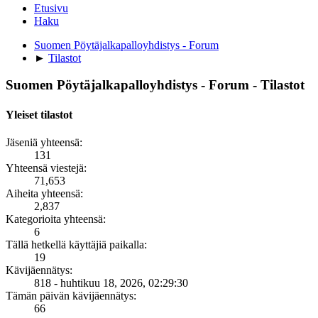
Etusivu
Haku
Suomen Pöytäjalkapalloyhdistys - Forum
►
Tilastot
Suomen Pöytäjalkapalloyhdistys - Forum - Tilastot
Yleiset tilastot
Jäseniä yhteensä:
131
Yhteensä viestejä:
71,653
Aiheita yhteensä:
2,837
Kategorioita yhteensä:
6
Tällä hetkellä käyttäjiä paikalla:
19
Kävijäennätys:
818 - huhtikuu 18, 2026, 02:29:30
Tämän päivän kävijäennätys:
66