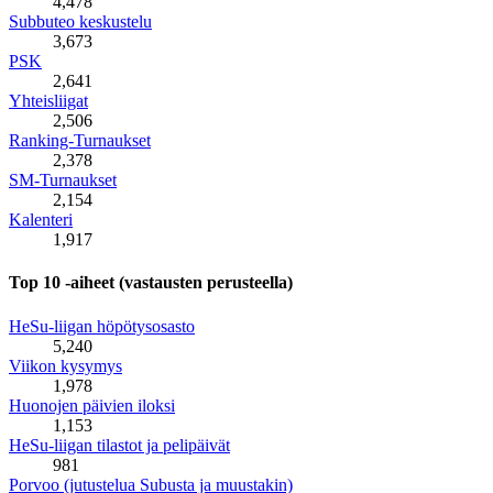
4,478
Subbuteo keskustelu
3,673
PSK
2,641
Yhteisliigat
2,506
Ranking-Turnaukset
2,378
SM-Turnaukset
2,154
Kalenteri
1,917
Top 10 -aiheet (vastausten perusteella)
HeSu-liigan höpötysosasto
5,240
Viikon kysymys
1,978
Huonojen päivien iloksi
1,153
HeSu-liigan tilastot ja pelipäivät
981
Porvoo (jutustelua Subusta ja muustakin)