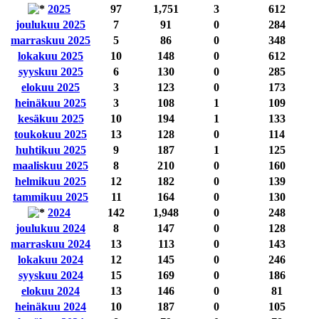
2025
97
1,751
3
612
joulukuu 2025
7
91
0
284
marraskuu 2025
5
86
0
348
lokakuu 2025
10
148
0
612
syyskuu 2025
6
130
0
285
elokuu 2025
3
123
0
173
heinäkuu 2025
3
108
1
109
kesäkuu 2025
10
194
1
133
toukokuu 2025
13
128
0
114
huhtikuu 2025
9
187
1
125
maaliskuu 2025
8
210
0
160
helmikuu 2025
12
182
0
139
tammikuu 2025
11
164
0
130
2024
142
1,948
0
248
joulukuu 2024
8
147
0
128
marraskuu 2024
13
113
0
143
lokakuu 2024
12
145
0
246
syyskuu 2024
15
169
0
186
elokuu 2024
13
146
0
81
heinäkuu 2024
10
187
0
105