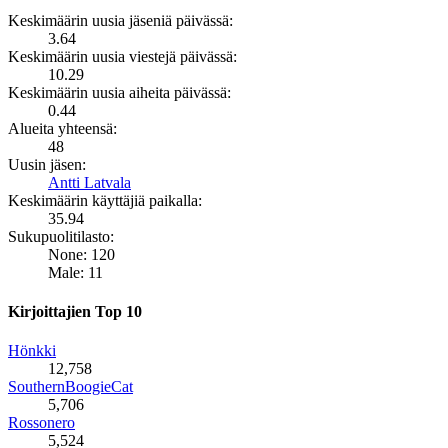
Keskimäärin uusia jäseniä päivässä:
3.64
Keskimäärin uusia viestejä päivässä:
10.29
Keskimäärin uusia aiheita päivässä:
0.44
Alueita yhteensä:
48
Uusin jäsen:
Antti Latvala
Keskimäärin käyttäjiä paikalla:
35.94
Sukupuolitilasto:
None: 120
Male: 11
Kirjoittajien Top 10
Hönkki
12,758
SouthernBoogieCat
5,706
Rossonero
5,524