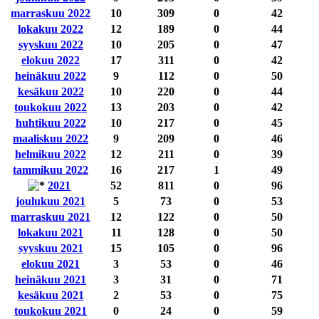
marraskuu 2022
10
309
0
42
lokakuu 2022
12
189
0
44
syyskuu 2022
10
205
0
47
elokuu 2022
17
311
0
42
heinäkuu 2022
9
112
0
50
kesäkuu 2022
10
220
0
44
toukokuu 2022
13
203
0
42
huhtikuu 2022
10
217
0
45
maaliskuu 2022
9
209
0
46
helmikuu 2022
12
211
0
39
tammikuu 2022
16
217
1
49
2021
52
811
0
96
joulukuu 2021
5
73
0
53
marraskuu 2021
12
122
0
50
lokakuu 2021
11
128
0
50
syyskuu 2021
15
105
0
96
elokuu 2021
3
53
0
46
heinäkuu 2021
3
31
0
71
kesäkuu 2021
2
53
0
75
toukokuu 2021
0
24
0
59