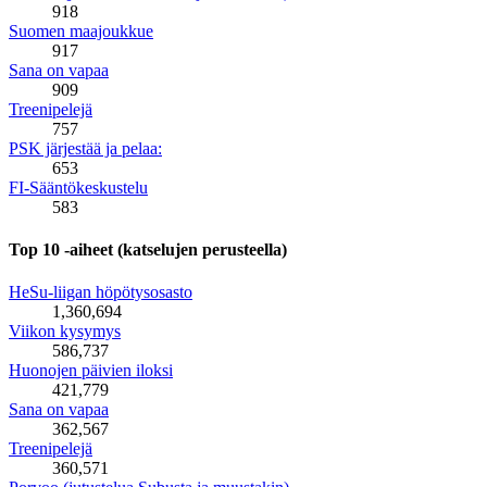
918
Suomen maajoukkue
917
Sana on vapaa
909
Treenipelejä
757
PSK järjestää ja pelaa:
653
FI-Sääntökeskustelu
583
Top 10 -aiheet (katselujen perusteella)
HeSu-liigan höpötysosasto
1,360,694
Viikon kysymys
586,737
Huonojen päivien iloksi
421,779
Sana on vapaa
362,567
Treenipelejä
360,571