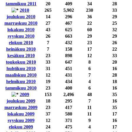
tammikuu 2011
20
409
34
28
2010
265
5,902
230
33
joulukuu 2010
14
296
36
29
marraskuu 2010
27
467
22
25
lokakuu 2010
43
625
60
32
syyskuu 2010
26
663
29
29
elokuu 2010
7
432
23
26
heinäkuu 2010
7
158
17
22
kesäkuu 2010
23
898
12
33
toukokuu 2010
33
647
8
20
huhtikuu 2010
31
451
6
16
maaliskuu 2010
12
431
7
28
helmikuu 2010
19
434
4
18
tammikuu 2010
23
400
6
16
2009
153
2,496
48
35
joulukuu 2009
18
295
7
16
marraskuu 2009
23
417
11
35
lokakuu 2009
37
580
11
17
syyskuu 2009
12
371
9
16
elokuu 2009
24
475
4
17