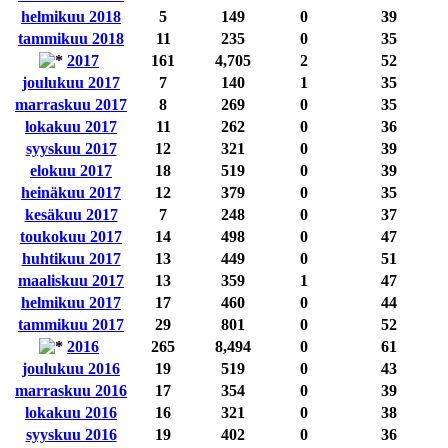
helmikuu 2018
5
149
0
39
tammikuu 2018
11
235
0
35
2017
161
4,705
2
52
joulukuu 2017
7
140
1
35
marraskuu 2017
8
269
0
35
lokakuu 2017
11
262
0
36
syyskuu 2017
12
321
0
39
elokuu 2017
18
519
0
39
heinäkuu 2017
12
379
0
35
kesäkuu 2017
7
248
0
37
toukokuu 2017
14
498
0
47
huhtikuu 2017
13
449
0
51
maaliskuu 2017
13
359
1
47
helmikuu 2017
17
460
0
44
tammikuu 2017
29
801
0
52
2016
265
8,494
0
61
joulukuu 2016
19
519
0
43
marraskuu 2016
17
354
0
39
lokakuu 2016
16
321
0
38
syyskuu 2016
19
402
0
36