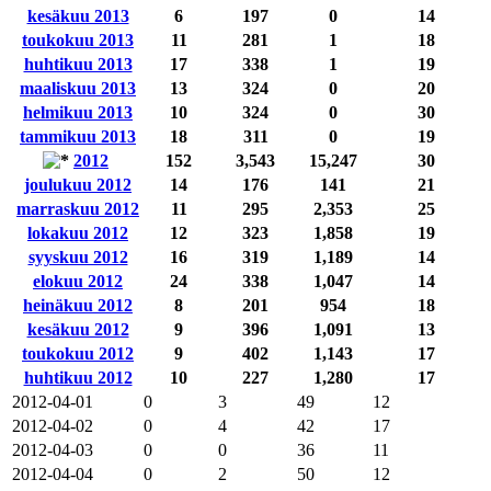
kesäkuu 2013
6
197
0
14
toukokuu 2013
11
281
1
18
huhtikuu 2013
17
338
1
19
maaliskuu 2013
13
324
0
20
helmikuu 2013
10
324
0
30
tammikuu 2013
18
311
0
19
2012
152
3,543
15,247
30
joulukuu 2012
14
176
141
21
marraskuu 2012
11
295
2,353
25
lokakuu 2012
12
323
1,858
19
syyskuu 2012
16
319
1,189
14
elokuu 2012
24
338
1,047
14
heinäkuu 2012
8
201
954
18
kesäkuu 2012
9
396
1,091
13
toukokuu 2012
9
402
1,143
17
huhtikuu 2012
10
227
1,280
17
2012-04-01
0
3
49
12
2012-04-02
0
4
42
17
2012-04-03
0
0
36
11
2012-04-04
0
2
50
12