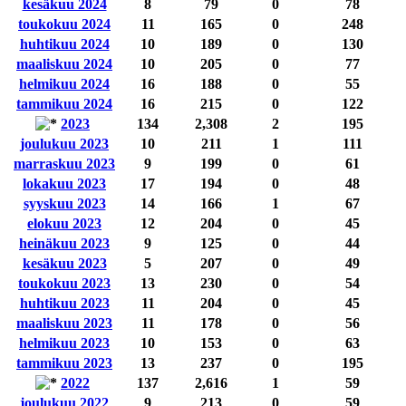
kesäkuu 2024
8
79
0
78
toukokuu 2024
11
165
0
248
huhtikuu 2024
10
189
0
130
maaliskuu 2024
10
205
0
77
helmikuu 2024
16
188
0
55
tammikuu 2024
16
215
0
122
2023
134
2,308
2
195
joulukuu 2023
10
211
1
111
marraskuu 2023
9
199
0
61
lokakuu 2023
17
194
0
48
syyskuu 2023
14
166
1
67
elokuu 2023
12
204
0
45
heinäkuu 2023
9
125
0
44
kesäkuu 2023
5
207
0
49
toukokuu 2023
13
230
0
54
huhtikuu 2023
11
204
0
45
maaliskuu 2023
11
178
0
56
helmikuu 2023
10
153
0
63
tammikuu 2023
13
237
0
195
2022
137
2,616
1
59
joulukuu 2022
9
213
0
59