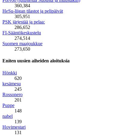
Porvoo (jutustelua Subusta ja muustakin)
360,384
HeSu-liigan tilastot ja pelipäivät
305,951
PSK järjestää ja pelaa:
286,652
FI-Sääntökeskustelu
274,514
Suomen maajoukkue
273,650
Eniten uusien aiheiden aloituksia
Hönkki
620
kesämesu
245
Rossonero
201
Puppe
148
nabel
139
Hovimestari
131