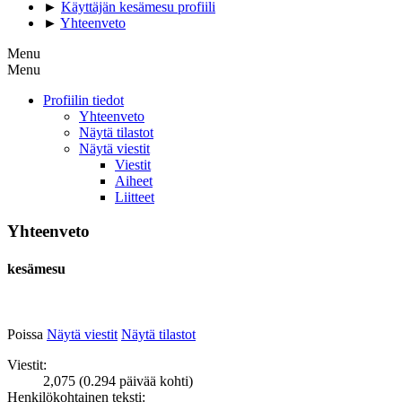
►
Käyttäjän kesämesu profiili
►
Yhteenveto
Menu
Menu
Profiilin tiedot
Yhteenveto
Näytä tilastot
Näytä viestit
Viestit
Aiheet
Liitteet
Yhteenveto
kesämesu
Poissa
Näytä viestit
Näytä tilastot
Viestit:
2,075 (0.294 päivää kohti)
Henkilökohtainen teksti: