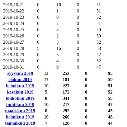
2019-10-21
0
16
0
51
2019-10-22
0
1
0
51
2019-10-23
0
0
0
52
2019-10-24
0
7
0
51
2019-10-25
0
8
0
50
2019-10-26
0
2
0
59
2019-10-27
0
3
0
52
2019-10-28
5
16
0
53
2019-10-29
0
3
0
52
2019-10-30
0
4
0
52
2019-10-31
0
9
0
47
syyskuu 2019
13
253
0
95
elokuu 2019
17
181
0
59
heinäkuu 2019
10
227
0
51
kesäkuu 2019
5
172
0
52
toukokuu 2019
8
341
0
58
huhtikuu 2019
10
217
0
47
maaliskuu 2019
8
292
0
45
helmikuu 2019
10
260
0
46
tammikuu 2019
7
120
0
44