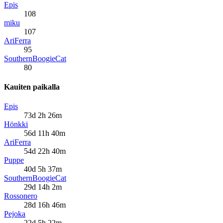
Epis
108
miku
107
AriFerra
95
SouthernBoogieCat
80
Kauiten paikalla
Epis
73d 2h 26m
Hönkki
56d 11h 40m
AriFerra
54d 22h 40m
Puppe
40d 5h 37m
SouthernBoogieCat
29d 14h 2m
Rossonero
28d 16h 46m
Pejoka
22d 5h 22m