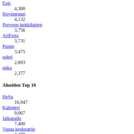
Epis
4,300
Hovimestari
4,132
Porvoon turkkilainen
3,756
AriFerra
3,731
Puppe
3,475
nabel
2,693
miku
2,377
Alueiden Top 10
HeSu
16,947
Kalenteri
9,067
Jalkapallo
7,400
Vapaa keskustelu