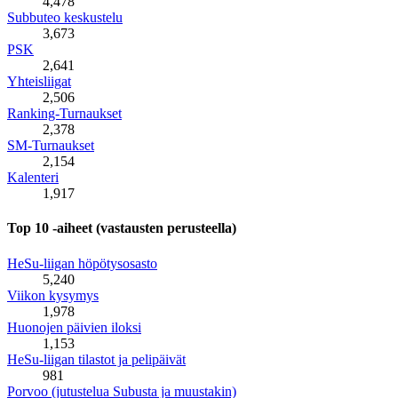
4,478
Subbuteo keskustelu
3,673
PSK
2,641
Yhteisliigat
2,506
Ranking-Turnaukset
2,378
SM-Turnaukset
2,154
Kalenteri
1,917
Top 10 -aiheet (vastausten perusteella)
HeSu-liigan höpötysosasto
5,240
Viikon kysymys
1,978
Huonojen päivien iloksi
1,153
HeSu-liigan tilastot ja pelipäivät
981
Porvoo (jutustelua Subusta ja muustakin)