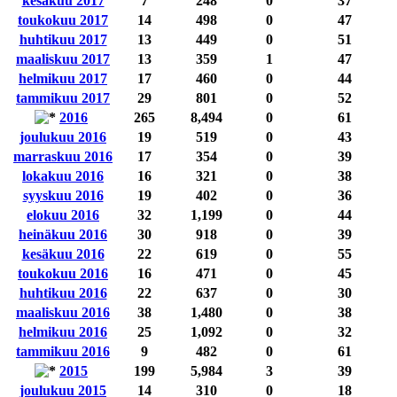
kesäkuu 2017
7
248
0
37
toukokuu 2017
14
498
0
47
huhtikuu 2017
13
449
0
51
maaliskuu 2017
13
359
1
47
helmikuu 2017
17
460
0
44
tammikuu 2017
29
801
0
52
2016
265
8,494
0
61
joulukuu 2016
19
519
0
43
marraskuu 2016
17
354
0
39
lokakuu 2016
16
321
0
38
syyskuu 2016
19
402
0
36
elokuu 2016
32
1,199
0
44
heinäkuu 2016
30
918
0
39
kesäkuu 2016
22
619
0
55
toukokuu 2016
16
471
0
45
huhtikuu 2016
22
637
0
30
maaliskuu 2016
38
1,480
0
38
helmikuu 2016
25
1,092
0
32
tammikuu 2016
9
482
0
61
2015
199
5,984
3
39
joulukuu 2015
14
310
0
18