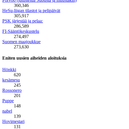
Porvoo (jutustelua Subusta ja muustakin)
360,346
HeSu-liigan tilastot ja pelipäivät
305,917
PSK järjestää ja pelaa:
286,589
FI-Sääntökeskustelu
274,497
Suomen maajoukkue
273,630
Eniten uusien aiheiden aloituksia
Hönkki
620
kesämesu
245
Rossonero
201
Puppe
148
nabel
139
Hovimestari
131