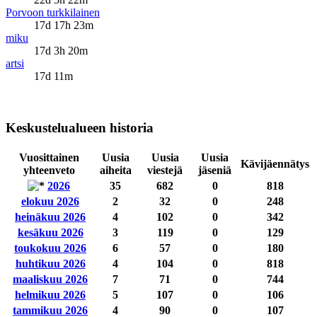
Porvoon turkkilainen
17d 17h 23m
miku
17d 3h 20m
artsi
17d 11m
Keskustelualueen historia
Vuosittainen
Uusia
Uusia
Uusia
Kävijäennätys
yhteenveto
aiheita
viestejä
jäseniä
2026
35
682
0
818
elokuu 2026
2
32
0
248
heinäkuu 2026
4
102
0
342
kesäkuu 2026
3
119
0
129
toukokuu 2026
6
57
0
180
huhtikuu 2026
4
104
0
818
maaliskuu 2026
7
71
0
744
helmikuu 2026
5
107
0
106
tammikuu 2026
4
90
0
107