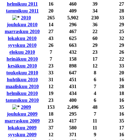
helmikuu 2011
16
460
39
27
tammikuu 2011
20
409
34
28
2010
265
5,902
230
33
joulukuu 2010
14
296
36
29
marraskuu 2010
27
467
22
25
lokakuu 2010
43
625
60
32
syyskuu 2010
26
663
29
29
elokuu 2010
7
432
23
26
heinäkuu 2010
7
158
17
22
kesäkuu 2010
23
898
12
33
toukokuu 2010
33
647
8
20
huhtikuu 2010
31
451
6
16
maaliskuu 2010
12
431
7
28
helmikuu 2010
19
434
4
18
tammikuu 2010
23
400
6
16
2009
153
2,496
48
35
joulukuu 2009
18
295
7
16
marraskuu 2009
23
417
11
35
lokakuu 2009
37
580
11
17
syyskuu 2009
12
371
9
16