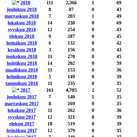
2018
111
2,366
1
69
joulukuu 2018
8
87
0
43
marraskuu 2018
7
203
1
49
lokakuu 2018
14
238
0
69
syyskuu 2018
12
254
0
43
elokuu 2018
9
287
0
45
heinäkuu 2018
6
132
0
42
kesäkuu 2018
3
156
0
43
toukokuu 2018
11
270
0
45
huhtikuu 2018
14
202
0
59
maaliskuu 2018
11
153
0
36
helmikuu 2018
5
149
0
39
tammikuu 2018
11
235
0
35
2017
161
4,705
2
52
joulukuu 2017
7
140
1
35
marraskuu 2017
8
269
0
35
lokakuu 2017
11
262
0
36
syyskuu 2017
12
321
0
39
elokuu 2017
18
519
0
39
heinäkuu 2017
12
379
0
35