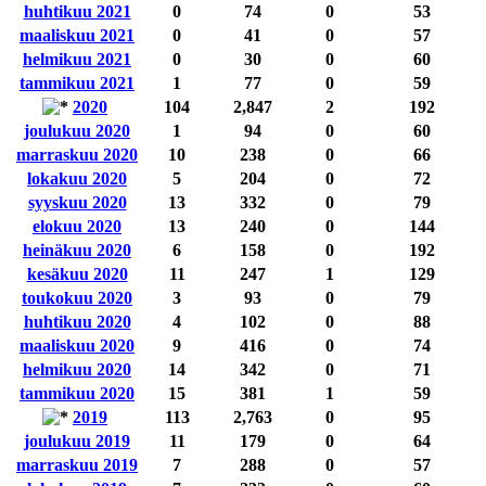
huhtikuu 2021
0
74
0
53
maaliskuu 2021
0
41
0
57
helmikuu 2021
0
30
0
60
tammikuu 2021
1
77
0
59
2020
104
2,847
2
192
joulukuu 2020
1
94
0
60
marraskuu 2020
10
238
0
66
lokakuu 2020
5
204
0
72
syyskuu 2020
13
332
0
79
elokuu 2020
13
240
0
144
heinäkuu 2020
6
158
0
192
kesäkuu 2020
11
247
1
129
toukokuu 2020
3
93
0
79
huhtikuu 2020
4
102
0
88
maaliskuu 2020
9
416
0
74
helmikuu 2020
14
342
0
71
tammikuu 2020
15
381
1
59
2019
113
2,763
0
95
joulukuu 2019
11
179
0
64
marraskuu 2019
7
288
0
57