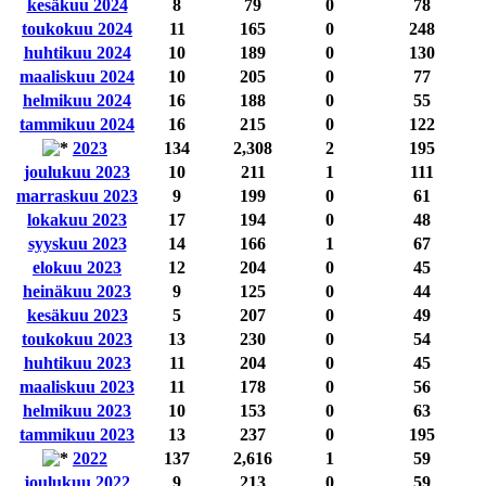
kesäkuu 2024
8
79
0
78
toukokuu 2024
11
165
0
248
huhtikuu 2024
10
189
0
130
maaliskuu 2024
10
205
0
77
helmikuu 2024
16
188
0
55
tammikuu 2024
16
215
0
122
2023
134
2,308
2
195
joulukuu 2023
10
211
1
111
marraskuu 2023
9
199
0
61
lokakuu 2023
17
194
0
48
syyskuu 2023
14
166
1
67
elokuu 2023
12
204
0
45
heinäkuu 2023
9
125
0
44
kesäkuu 2023
5
207
0
49
toukokuu 2023
13
230
0
54
huhtikuu 2023
11
204
0
45
maaliskuu 2023
11
178
0
56
helmikuu 2023
10
153
0
63
tammikuu 2023
13
237
0
195
2022
137
2,616
1
59
joulukuu 2022
9
213
0
59