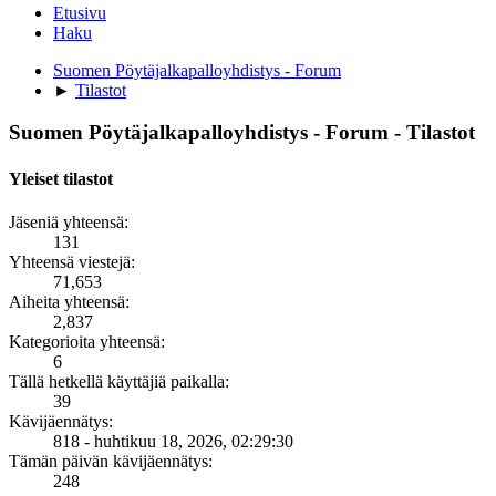
Etusivu
Haku
Suomen Pöytäjalkapalloyhdistys - Forum
►
Tilastot
Suomen Pöytäjalkapalloyhdistys - Forum - Tilastot
Yleiset tilastot
Jäseniä yhteensä:
131
Yhteensä viestejä:
71,653
Aiheita yhteensä:
2,837
Kategorioita yhteensä:
6
Tällä hetkellä käyttäjiä paikalla:
39
Kävijäennätys:
818 - huhtikuu 18, 2026, 02:29:30
Tämän päivän kävijäennätys:
248