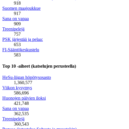
918
Suomen maajoukkue
917
Sana on vapaa
909
Treenipelejä
757
PSK järjestää ja pelaa:
653
FI-Sääntökeskustelu
583
Top 10 -aiheet (katselujen perusteella)
HeSu-liigan höpötysosasto
1,360,577
Viikon kysymys
586,696
Huonojen päivien iloksi
421,748
Sana on vapaa
362,535
Treenipelejä
360,543