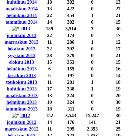
huhtikuu 2014
18
382
0
13
maaliskuu 2014
13
422
0
27
helmikuu 2014
22
454
1
21
tammikuu 2014
14
382
0
15
2013
189
3,514
3
30
joulukuu 2013
22
174
0
17
marraskuu 2013
11
286
1
12
lokakuu 2013
22
392
0
17
syyskuu 2013
38
379
0
21
elokuu 2013
15
353
0
15
heinäkuu 2013
6
155
0
16
kesäkuu 2013
6
197
0
14
toukokuu 2013
11
281
1
18
huhtikuu 2013
17
338
1
19
maaliskuu 2013
13
324
0
20
helmikuu 2013
10
324
0
30
tammikuu 2013
18
311
0
19
2012
152
3,543
15,247
30
joulukuu 2012
14
176
141
21
marraskuu 2012
11
295
2,353
25
lokakuu 2012
12
323
1,858
19