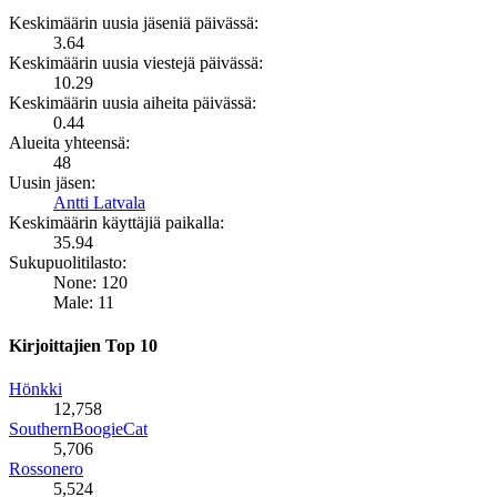
Keskimäärin uusia jäseniä päivässä:
3.64
Keskimäärin uusia viestejä päivässä:
10.29
Keskimäärin uusia aiheita päivässä:
0.44
Alueita yhteensä:
48
Uusin jäsen:
Antti Latvala
Keskimäärin käyttäjiä paikalla:
35.94
Sukupuolitilasto:
None: 120
Male: 11
Kirjoittajien Top 10
Hönkki
12,758
SouthernBoogieCat
5,706
Rossonero
5,524