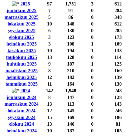
2025
97
1,751
3
612
joulukuu 2025
7
91
0
284
marraskuu 2025
5
86
0
348
lokakuu 2025
10
148
0
612
syyskuu 2025
6
130
0
285
elokuu 2025
3
123
0
173
heinäkuu 2025
3
108
1
109
kesäkuu 2025
10
194
1
133
toukokuu 2025
13
128
0
114
huhtikuu 2025
9
187
1
125
maaliskuu 2025
8
210
0
160
helmikuu 2025
12
182
0
139
tammikuu 2025
11
164
0
130
2024
142
1,948
0
248
joulukuu 2024
8
147
0
128
marraskuu 2024
13
113
0
143
lokakuu 2024
12
145
0
246
syyskuu 2024
15
169
0
186
elokuu 2024
13
146
0
81
heinäkuu 2024
10
187
0
105