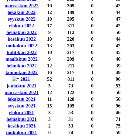
marraskuu 2022
10
309
0
42
lokakuu 2022
12
189
0
44
syyskuu 2022
10
205
0
47
elokuu 2022
17
311
0
42
heinäkuu 2022
9
112
0
50
kesäkuu 2022
10
220
0
44
toukokuu 2022
13
203
0
42
huhtikuu 2022
10
217
0
45
maaliskuu 2022
9
209
0
46
helmikuu 2022
12
211
0
39
tammikuu 2022
16
217
1
49
2021
52
811
0
96
joulukuu 2021
5
73
0
53
marraskuu 2021
12
122
0
50
lokakuu 2021
11
128
0
50
syyskuu 2021
15
105
0
96
elokuu 2021
3
53
0
46
heinäkuu 2021
3
31
0
71
kesäkuu 2021
2
53
0
75
toukokuu 2021
0
24
0
59