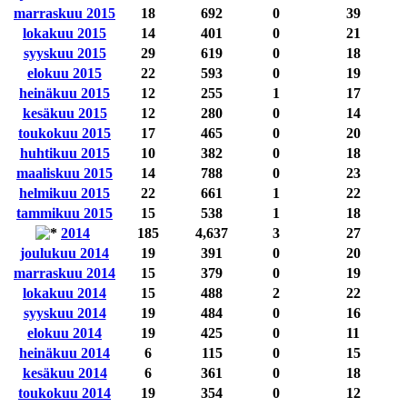
marraskuu 2015
18
692
0
39
lokakuu 2015
14
401
0
21
syyskuu 2015
29
619
0
18
elokuu 2015
22
593
0
19
heinäkuu 2015
12
255
1
17
kesäkuu 2015
12
280
0
14
toukokuu 2015
17
465
0
20
huhtikuu 2015
10
382
0
18
maaliskuu 2015
14
788
0
23
helmikuu 2015
22
661
1
22
tammikuu 2015
15
538
1
18
2014
185
4,637
3
27
joulukuu 2014
19
391
0
20
marraskuu 2014
15
379
0
19
lokakuu 2014
15
488
2
22
syyskuu 2014
19
484
0
16
elokuu 2014
19
425
0
11
heinäkuu 2014
6
115
0
15
kesäkuu 2014
6
361
0
18
toukokuu 2014
19
354
0
12