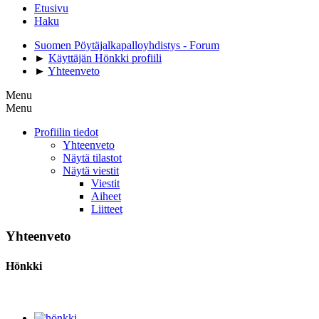
Etusivu
Haku
Suomen Pöytäjalkapalloyhdistys - Forum
►
Käyttäjän Hönkki profiili
►
Yhteenveto
Menu
Menu
Profiilin tiedot
Yhteenveto
Näytä tilastot
Näytä viestit
Viestit
Aiheet
Liitteet
Yhteenveto
Hönkki