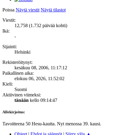
Poissa
Näytä viestit
Näytä tilastot
Viestit:
12,758 (1.732 päivää kohti)
Ikä:
-
Sijainti:
Helsinki
Rekisteröitynyt:
kesäkuu 08, 2006, 11:17:12
Paikallinen aika:
elokuu 06, 2026, 11:52:02
Kieli:
Suomi
Aktiivinen viimeksi:
tänään
kello 09:14:47
Allekirjoitus:
Tavoitteena 50 Hesu-kautta. Nyt menossa 39. kausi.
Ohjeet
|
Ehdot ja säännöt
|
Siirry ylös ▲