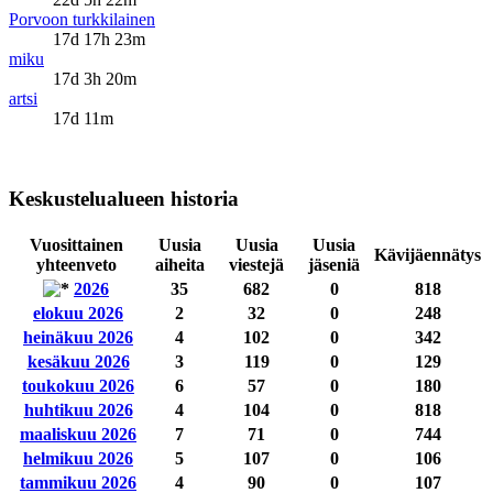
Porvoon turkkilainen
17d 17h 23m
miku
17d 3h 20m
artsi
17d 11m
Keskustelualueen historia
Vuosittainen
Uusia
Uusia
Uusia
Kävijäennätys
yhteenveto
aiheita
viestejä
jäseniä
2026
35
682
0
818
elokuu 2026
2
32
0
248
heinäkuu 2026
4
102
0
342
kesäkuu 2026
3
119
0
129
toukokuu 2026
6
57
0
180
huhtikuu 2026
4
104
0
818
maaliskuu 2026
7
71
0
744
helmikuu 2026
5
107
0
106
tammikuu 2026
4
90
0
107