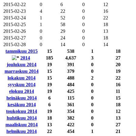
2015-02-22
0
6
0
12
2015-02-23
4
22
0
16
2015-02-24
1
52
0
22
2015-02-25
1
58
0
18
2015-02-26
0
29
0
13
2015-02-27
0
24
0
18
2015-02-28
0
14
0
14
tammikuu 2015
15
538
1
18
2014
185
4,637
3
27
joulukuu 2014
19
391
0
20
marraskuu 2014
15
379
0
19
lokakuu 2014
15
488
2
22
syyskuu 2014
19
484
0
16
elokuu 2014
19
425
0
11
heinäkuu 2014
6
115
0
15
kesäkuu 2014
6
361
0
18
toukokuu 2014
19
354
0
12
huhtikuu 2014
18
382
0
13
maaliskuu 2014
13
422
0
27
helmikuu 2014
22
454
1
21