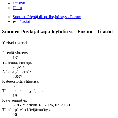
Etusivu
Haku
Suomen Pöytäjalkapalloyhdistys - Forum
►
Tilastot
Suomen Pöytäjalkapalloyhdistys - Forum - Tilastot
Yleiset tilastot
Jäseniä yhteensä:
131
Yhteensä viestejä:
71,653
Aiheita yhteensä:
2,837
Kategorioita yhteensä:
6
Tällä hetkellä käyttäjiä paikalla:
19
Kävijäennätys:
818 - huhtikuu 18, 2026, 02:29:30
Tämän päivän kävijäennätys:
66