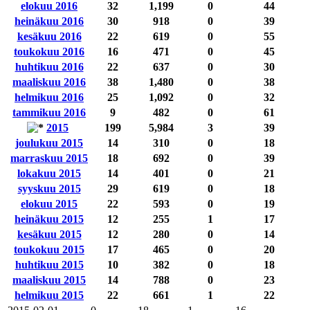
elokuu 2016
32
1,199
0
44
heinäkuu 2016
30
918
0
39
kesäkuu 2016
22
619
0
55
toukokuu 2016
16
471
0
45
huhtikuu 2016
22
637
0
30
maaliskuu 2016
38
1,480
0
38
helmikuu 2016
25
1,092
0
32
tammikuu 2016
9
482
0
61
2015
199
5,984
3
39
joulukuu 2015
14
310
0
18
marraskuu 2015
18
692
0
39
lokakuu 2015
14
401
0
21
syyskuu 2015
29
619
0
18
elokuu 2015
22
593
0
19
heinäkuu 2015
12
255
1
17
kesäkuu 2015
12
280
0
14
toukokuu 2015
17
465
0
20
huhtikuu 2015
10
382
0
18
maaliskuu 2015
14
788
0
23
helmikuu 2015
22
661
1
22