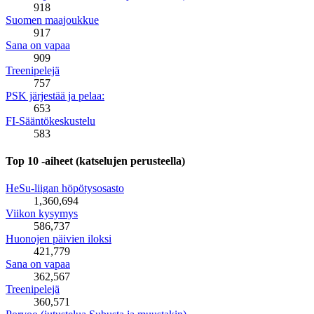
918
Suomen maajoukkue
917
Sana on vapaa
909
Treenipelejä
757
PSK järjestää ja pelaa:
653
FI-Sääntökeskustelu
583
Top 10 -aiheet (katselujen perusteella)
HeSu-liigan höpötysosasto
1,360,694
Viikon kysymys
586,737
Huonojen päivien iloksi
421,779
Sana on vapaa
362,567
Treenipelejä
360,571