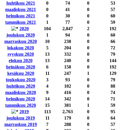
huhtikuu 2021
0
74
0
53
maaliskuu 2021
0
41
0
57
helmikuu 2021
0
30
0
60
tammikuu 2021
1
77
0
59
2020
104
2,847
2
192
joulukuu 2020
1
94
0
60
marraskuu 2020
10
238
0
66
lokakuu 2020
5
204
0
72
syyskuu 2020
13
332
0
79
elokuu 2020
13
240
0
144
heinäkuu 2020
6
158
0
192
kesäkuu 2020
11
247
1
129
toukokuu 2020
3
93
0
79
huhtikuu 2020
4
102
0
88
maaliskuu 2020
9
416
0
74
helmikuu 2020
14
342
0
71
tammikuu 2020
15
381
1
59
2019
113
2,763
0
95
joulukuu 2019
11
179
0
64
marraskuu 2019
7
288
0
57