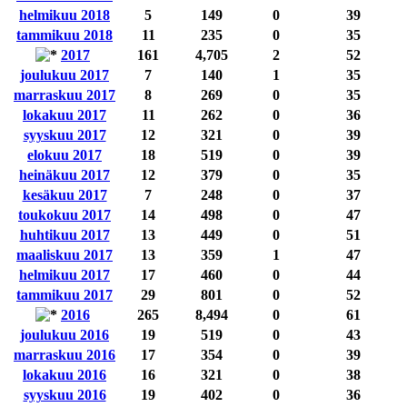
helmikuu 2018
5
149
0
39
tammikuu 2018
11
235
0
35
2017
161
4,705
2
52
joulukuu 2017
7
140
1
35
marraskuu 2017
8
269
0
35
lokakuu 2017
11
262
0
36
syyskuu 2017
12
321
0
39
elokuu 2017
18
519
0
39
heinäkuu 2017
12
379
0
35
kesäkuu 2017
7
248
0
37
toukokuu 2017
14
498
0
47
huhtikuu 2017
13
449
0
51
maaliskuu 2017
13
359
1
47
helmikuu 2017
17
460
0
44
tammikuu 2017
29
801
0
52
2016
265
8,494
0
61
joulukuu 2016
19
519
0
43
marraskuu 2016
17
354
0
39
lokakuu 2016
16
321
0
38
syyskuu 2016
19
402
0
36