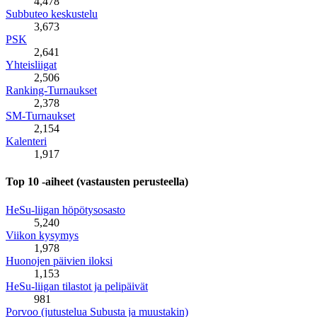
4,478
Subbuteo keskustelu
3,673
PSK
2,641
Yhteisliigat
2,506
Ranking-Turnaukset
2,378
SM-Turnaukset
2,154
Kalenteri
1,917
Top 10 -aiheet (vastausten perusteella)
HeSu-liigan höpötysosasto
5,240
Viikon kysymys
1,978
Huonojen päivien iloksi
1,153
HeSu-liigan tilastot ja pelipäivät
981
Porvoo (jutustelua Subusta ja muustakin)