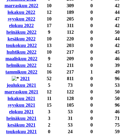
marraskuu 2022
10
309
0
42
lokakuu 2022
12
189
0
44
syyskuu 2022
10
205
0
47
elokuu 2022
17
311
0
42
heinäkuu 2022
9
112
0
50
kesäkuu 2022
10
220
0
44
toukokuu 2022
13
203
0
42
huhtikuu 2022
10
217
0
45
maaliskuu 2022
9
209
0
46
helmikuu 2022
12
211
0
39
tammikuu 2022
16
217
1
49
2021
52
811
0
96
joulukuu 2021
5
73
0
53
marraskuu 2021
12
122
0
50
lokakuu 2021
11
128
0
50
syyskuu 2021
15
105
0
96
elokuu 2021
3
53
0
46
heinäkuu 2021
3
31
0
71
kesäkuu 2021
2
53
0
75
toukokuu 2021
0
24
0
59