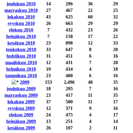
joulukuu 2010
14
296
36
29
marraskuu 2010
27
467
22
25
lokakuu 2010
43
625
60
32
syyskuu 2010
26
663
29
29
elokuu 2010
7
432
23
26
heinäkuu 2010
7
158
17
22
kesäkuu 2010
23
898
12
33
toukokuu 2010
33
647
8
20
huhtikuu 2010
31
451
6
16
maaliskuu 2010
12
431
7
28
helmikuu 2010
19
434
4
18
tammikuu 2010
23
400
6
16
2009
153
2,496
48
35
joulukuu 2009
18
295
7
16
marraskuu 2009
23
417
11
35
lokakuu 2009
37
580
11
17
syyskuu 2009
12
371
9
16
elokuu 2009
24
475
4
17
heinäkuu 2009
13
251
4
14
kesäkuu 2009
26
107
2
11