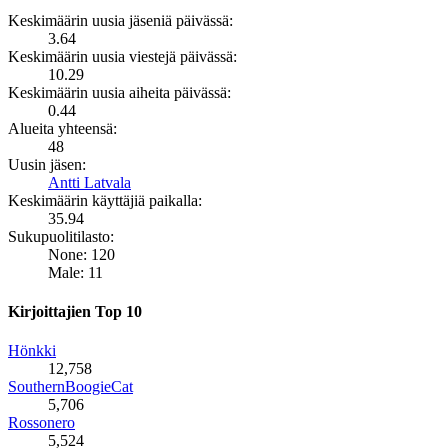
Keskimäärin uusia jäseniä päivässä:
3.64
Keskimäärin uusia viestejä päivässä:
10.29
Keskimäärin uusia aiheita päivässä:
0.44
Alueita yhteensä:
48
Uusin jäsen:
Antti Latvala
Keskimäärin käyttäjiä paikalla:
35.94
Sukupuolitilasto:
None: 120
Male: 11
Kirjoittajien Top 10
Hönkki
12,758
SouthernBoogieCat
5,706
Rossonero
5,524