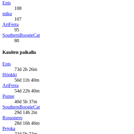
Epis
108
miku
107
AriFerra
95
SouthernBoogieCat
80
Kauiten paikalla
Epis
73d 2h 26m
Hönkki
56d 11h 40m
AriFerra
54d 22h 40m
Puppe
40d 5h 37m
SouthernBoogieCat
29d 14h 2m
Rossonero
28d 16h 46m
Pejoka
22d 5h 22m