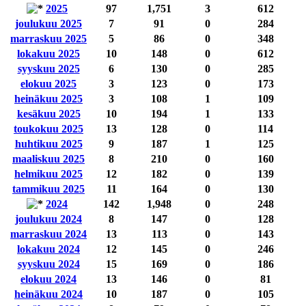
2025
97
1,751
3
612
joulukuu 2025
7
91
0
284
marraskuu 2025
5
86
0
348
lokakuu 2025
10
148
0
612
syyskuu 2025
6
130
0
285
elokuu 2025
3
123
0
173
heinäkuu 2025
3
108
1
109
kesäkuu 2025
10
194
1
133
toukokuu 2025
13
128
0
114
huhtikuu 2025
9
187
1
125
maaliskuu 2025
8
210
0
160
helmikuu 2025
12
182
0
139
tammikuu 2025
11
164
0
130
2024
142
1,948
0
248
joulukuu 2024
8
147
0
128
marraskuu 2024
13
113
0
143
lokakuu 2024
12
145
0
246
syyskuu 2024
15
169
0
186
elokuu 2024
13
146
0
81
heinäkuu 2024
10
187
0
105