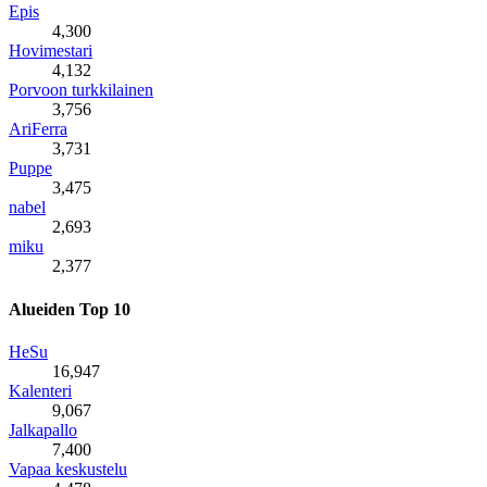
Epis
4,300
Hovimestari
4,132
Porvoon turkkilainen
3,756
AriFerra
3,731
Puppe
3,475
nabel
2,693
miku
2,377
Alueiden Top 10
HeSu
16,947
Kalenteri
9,067
Jalkapallo
7,400
Vapaa keskustelu