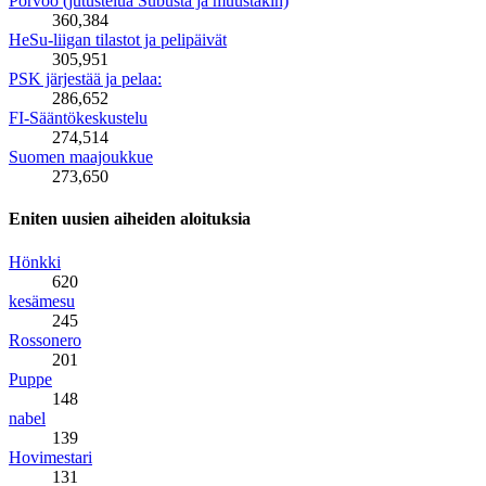
Porvoo (jutustelua Subusta ja muustakin)
360,384
HeSu-liigan tilastot ja pelipäivät
305,951
PSK järjestää ja pelaa:
286,652
FI-Sääntökeskustelu
274,514
Suomen maajoukkue
273,650
Eniten uusien aiheiden aloituksia
Hönkki
620
kesämesu
245
Rossonero
201
Puppe
148
nabel
139
Hovimestari
131