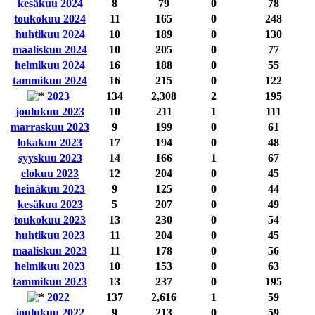
kesäkuu 2024
8
79
0
78
toukokuu 2024
11
165
0
248
huhtikuu 2024
10
189
0
130
maaliskuu 2024
10
205
0
77
helmikuu 2024
16
188
0
55
tammikuu 2024
16
215
0
122
2023
134
2,308
2
195
joulukuu 2023
10
211
1
111
marraskuu 2023
9
199
0
61
lokakuu 2023
17
194
0
48
syyskuu 2023
14
166
1
67
elokuu 2023
12
204
0
45
heinäkuu 2023
9
125
0
44
kesäkuu 2023
5
207
0
49
toukokuu 2023
13
230
0
54
huhtikuu 2023
11
204
0
45
maaliskuu 2023
11
178
0
56
helmikuu 2023
10
153
0
63
tammikuu 2023
13
237
0
195
2022
137
2,616
1
59
joulukuu 2022
9
213
0
59