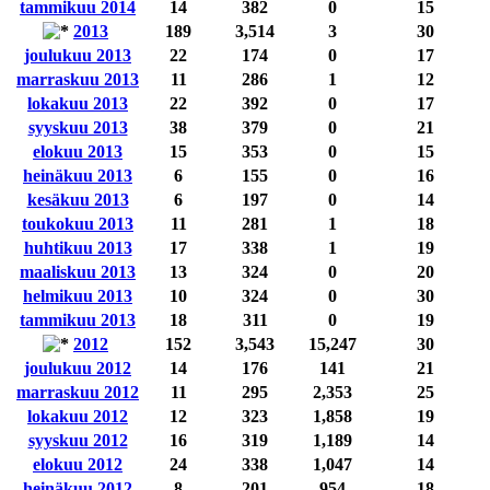
tammikuu 2014
14
382
0
15
2013
189
3,514
3
30
joulukuu 2013
22
174
0
17
marraskuu 2013
11
286
1
12
lokakuu 2013
22
392
0
17
syyskuu 2013
38
379
0
21
elokuu 2013
15
353
0
15
heinäkuu 2013
6
155
0
16
kesäkuu 2013
6
197
0
14
toukokuu 2013
11
281
1
18
huhtikuu 2013
17
338
1
19
maaliskuu 2013
13
324
0
20
helmikuu 2013
10
324
0
30
tammikuu 2013
18
311
0
19
2012
152
3,543
15,247
30
joulukuu 2012
14
176
141
21
marraskuu 2012
11
295
2,353
25
lokakuu 2012
12
323
1,858
19
syyskuu 2012
16
319
1,189
14
elokuu 2012
24
338
1,047
14
heinäkuu 2012
8
201
954
18