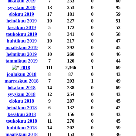
lokakuu 2019
7
233
0
60
syyskuu 2019
13
253
0
95
elokuu 2019
17
181
0
59
heinäkuu 2019
10
227
0
51
kesäkuu 2019
5
172
0
52
toukokuu 2019
8
341
0
58
huhtikuu 2019
10
217
0
47
maaliskuu 2019
8
292
0
45
helmikuu 2019
10
260
0
46
tammikuu 2019
7
120
0
44
2018
111
2,366
1
69
joulukuu 2018
8
87
0
43
marraskuu 2018
7
203
1
49
lokakuu 2018
14
238
0
69
syyskuu 2018
12
254
0
43
elokuu 2018
9
287
0
45
heinäkuu 2018
6
132
0
42
kesäkuu 2018
3
156
0
43
toukokuu 2018
11
270
0
45
huhtikuu 2018
14
202
0
59
maaliskuu 2018
11
153
0
36