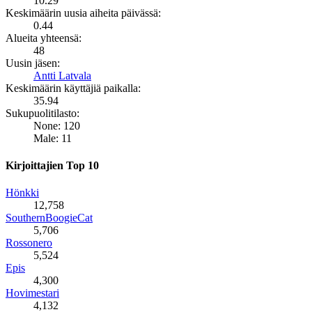
10.29
Keskimäärin uusia aiheita päivässä:
0.44
Alueita yhteensä:
48
Uusin jäsen:
Antti Latvala
Keskimäärin käyttäjiä paikalla:
35.94
Sukupuolitilasto:
None: 120
Male: 11
Kirjoittajien Top 10
Hönkki
12,758
SouthernBoogieCat
5,706
Rossonero
5,524
Epis
4,300
Hovimestari
4,132