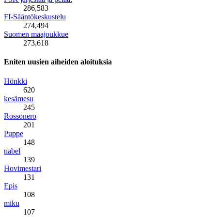
286,583
FI-Sääntökeskustelu
274,494
Suomen maajoukkue
273,618
Eniten uusien aiheiden aloituksia
Hönkki
620
kesämesu
245
Rossonero
201
Puppe
148
nabel
139
Hovimestari
131
Epis
108
miku
107