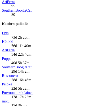
AriFerra
95
SouthernBoogieCat
80
Kauiten paikalla
Epis
73d 2h 26m
Hönkki
56d 11h 40m
AriFerra
54d 22h 40m
Puppe
40d 5h 37m
SouthernBoogieCat
29d 14h 2m
Rossonero
28d 16h 46m
Pejoka
22d 5h 22m
Porvoon turkkilainen
17d 17h 23m
miku
17d 3h 20m