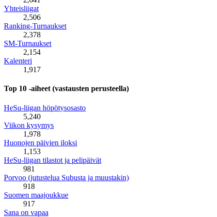
Yhteisliigat
2,506
Ranking-Turnaukset
2,378
SM-Turnaukset
2,154
Kalenteri
1,917
Top 10 -aiheet (vastausten perusteella)
HeSu-liigan höpötysosasto
5,240
Viikon kysymys
1,978
Huonojen päivien iloksi
1,153
HeSu-liigan tilastot ja pelipäivät
981
Porvoo (jutustelua Subusta ja muustakin)
918
Suomen maajoukkue
917
Sana on vapaa