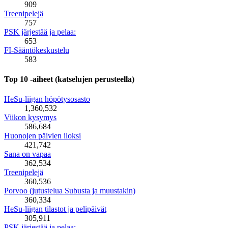
909
Treenipelejä
757
PSK järjestää ja pelaa:
653
FI-Sääntökeskustelu
583
Top 10 -aiheet (katselujen perusteella)
HeSu-liigan höpötysosasto
1,360,532
Viikon kysymys
586,684
Huonojen päivien iloksi
421,742
Sana on vapaa
362,534
Treenipelejä
360,536
Porvoo (jutustelua Subusta ja muustakin)
360,334
HeSu-liigan tilastot ja pelipäivät
305,911
PSK järjestää ja pelaa: