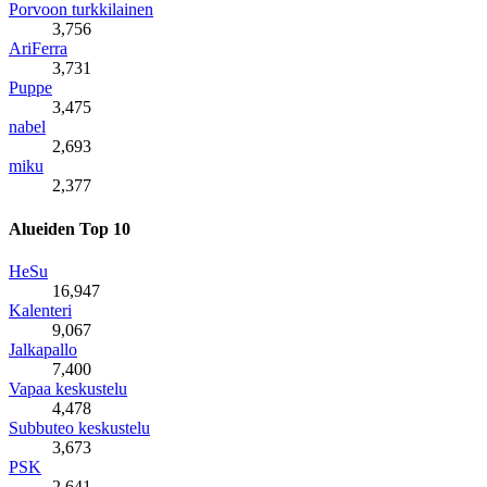
Porvoon turkkilainen
3,756
AriFerra
3,731
Puppe
3,475
nabel
2,693
miku
2,377
Alueiden Top 10
HeSu
16,947
Kalenteri
9,067
Jalkapallo
7,400
Vapaa keskustelu
4,478
Subbuteo keskustelu
3,673
PSK
2,641