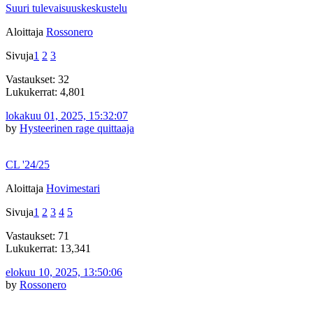
Suuri tulevaisuuskeskustelu
Aloittaja
Rossonero
Sivuja
1
2
3
Vastaukset: 32
Lukukerrat: 4,801
lokakuu 01, 2025, 15:32:07
by
Hysteerinen rage quittaaja
CL '24/25
Aloittaja
Hovimestari
Sivuja
1
2
3
4
5
Vastaukset: 71
Lukukerrat: 13,341
elokuu 10, 2025, 13:50:06
by
Rossonero