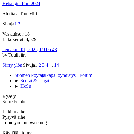
Helsingin Piiri 2024
Aloittaja Tuuliviiri
Sivuja
1
2
Vastaukset: 18
Lukukerrat: 4,529
heinäkuu 01, 2025, 09:06:43
by Tuuliviiri
Siirry ylös
Sivuja
1
2
3
4
...
14
Suomen Pöytäjalkapalloyhdistys - Forum
►
Seurat & Liigat
►
HeSu
Kysely
Siirretty aihe
Lukittu aihe
Pysyvä aihe
Topic you are watching
Käyttäjän toimet