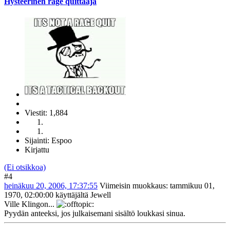
Hysteerinen rage quittaaja
Viestit: 1,884
Sijainti: Espoo
Kirjattu
(Ei otsikkoa)
#4
heinäkuu 20, 2006, 17:37:55
Viimeisin muokkaus
: tammikuu 01,
1970, 02:00:00 käyttäjältä Jewell
Ville Klingon...
Pyydän anteeksi, jos julkaisemani sisältö loukkasi sinua.