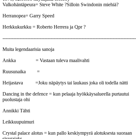
Valkohäntäpeura= Steve White ?Silloin Swindonin miehiä?
Herranopea= Garry Speed
Herkkukurkku = Roberto Herrera ja Qpr ?
--------------------------------------------------------------------------------------
Muita legendaarisia sanoja
Ankka = Vastaan tuleva maalivahti
Ruusunaika =
Heijastava =Joku näpäytys tai laukaus joka oli todella nätti
Dancing in the defence = kun pelaaja hyökkäysalueella purtautui
puolustaja ohi
Annikki Tähti
Leikkuupuimuri
Crystal palace alotus = kun pallo keskiympyrä alotuksesta suoraan
sivurajaks