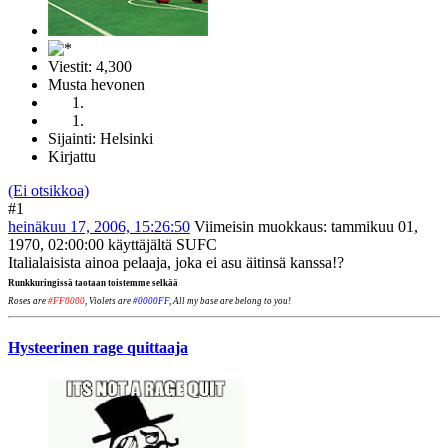
Viestit: 4,300
Musta hevonen
Sijainti: Helsinki
Kirjattu
(Ei otsikkoa)
#1
heinäkuu 17, 2006, 15:26:50
Viimeisin muokkaus
: tammikuu 01,
1970, 02:00:00 käyttäjältä SUFC
Italialaisista ainoa pelaaja, joka ei asu äitinsä kanssa!?
Runkkuringissä taotaan toistemme selkää
Roses are
#FF0000
, Violets are
#0000FF
, All my base are belong to you!
Hysteerinen rage quittaaja