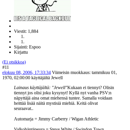
Viestit: 1,884
Sijainti: Espoo
Kirjattu
(Ei otsikkoa)
#11
elokuu 08, 2006, 17:33:34
Viimeisin muokkaus
: tammikuu 01,
1970, 02:00:00 käyttäjältä Jewell
Lainaus käyttäjältä: "Jewell"
Kukaan ei tiennyt? Olisin
tiennyt jos olisi joku kysynyt! Kyllä nyt vanha PSV:n
näpyttäjä aina omat miehensä tuntee. Samalla voidaan
heittää lisää näitä mystisiä miehiä. Keitä olivat
seuraavat..
Automarja = Jimmy Carberry / Wigan Athletic
Valkohäntäpeura = Steve White / Swindon Town