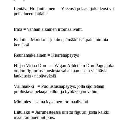
Lentävä Hollantilainen = Yleensä pelaaja joka lensi yli
peli alueen lattialle
Irma = vanhan aikainen irtomaalivahti
Kulotien Markku = jotain epämääräisiä painautumia
kentässä
Reunamäkeläinen = Kierrenäpäytys
Hiljaa Virtaa Don = Wigan Athleticin Don Page, joka
oudon figuurinsa ansiosta sai aikaan usein yllättäviä
laukausia / näpäytyksiä
Välimaikki = Puolustusnäpäytys, jolla sijoitetaan
puolustava pelaaja pallon ja hyökkääjän väliin.
Minimies = sama kyseinen irtomaalivahti
Liitulaku = Jarrunesteessä uitettu figuuri, josta kaikki
maali on liuennut pois.