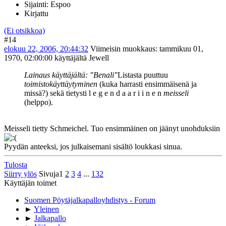
Sijainti: Espoo
Kirjattu
(Ei otsikkoa)
#14
elokuu 22, 2006, 20:44:32
Viimeisin muokkaus
: tammikuu 01,
1970, 02:00:00 käyttäjältä Jewell
Lainaus käyttäjältä: "Benali"
Listasta puuttuu
toimistokäyttäytyminen
(kuka harrasti ensimmäisenä ja
missä?) sekä tietysti l e g e n d a a r i i n e n
meisseli
(helppo).
Meisseli tietty Schmeichel. Tuo ensimmäinen on jäänyt unohduksiin
Pyydän anteeksi, jos julkaisemani sisältö loukkasi sinua.
Tulosta
Siirry ylös
Sivuja
1
2
3
4
...
132
Käyttäjän toimet
Suomen Pöytäjalkapalloyhdistys - Forum
►
Yleinen
►
Jalkapallo