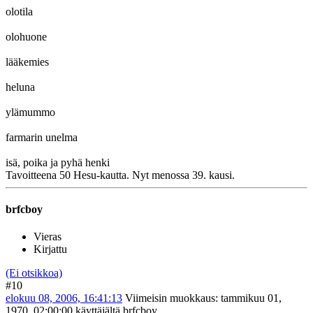
olotila
olohuone
lääkemies
heluna
ylämummo
farmarin unelma
isä, poika ja pyhä henki
Tavoitteena 50 Hesu-kautta. Nyt menossa 39. kausi.
brfcboy
Vieras
Kirjattu
(Ei otsikkoa)
#10
elokuu 08, 2006, 16:41:13
Viimeisin muokkaus
: tammikuu 01,
1970, 02:00:00 käyttäjältä brfcboy