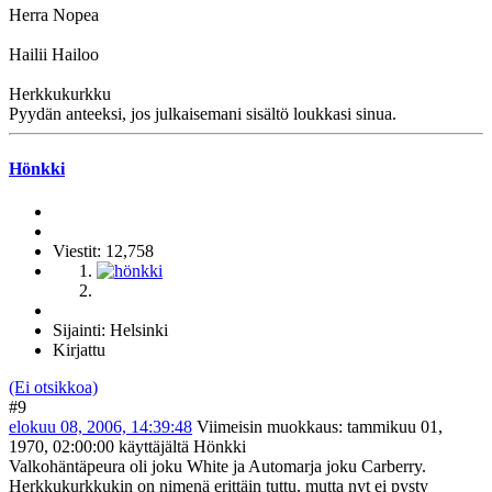
Herra Nopea
Hailii Hailoo
Herkkukurkku
Pyydän anteeksi, jos julkaisemani sisältö loukkasi sinua.
Hönkki
Viestit: 12,758
Sijainti: Helsinki
Kirjattu
(Ei otsikkoa)
#9
elokuu 08, 2006, 14:39:48
Viimeisin muokkaus
: tammikuu 01,
1970, 02:00:00 käyttäjältä Hönkki
Valkohäntäpeura oli joku White ja Automarja joku Carberry.
Herkkukurkkukin on nimenä erittäin tuttu, mutta nyt ei pysty