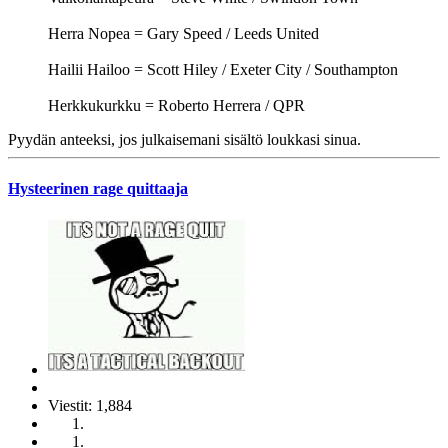
Herra Nopea = Gary Speed / Leeds United
Hailii Hailoo = Scott Hiley / Exeter City / Southampton
Herkkukurkku = Roberto Herrera / QPR
Pyydän anteeksi, jos julkaisemani sisältö loukkasi sinua.
Hysteerinen rage quittaaja
Viestit: 1,884