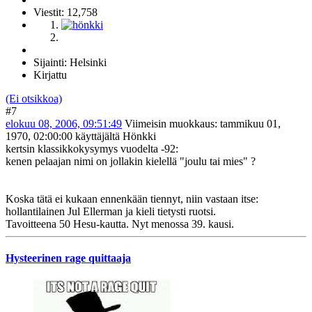
Viestit: 12,758
Sijainti: Helsinki
Kirjattu
(Ei otsikkoa)
#7
elokuu 08, 2006, 09:51:49
Viimeisin muokkaus
: tammikuu 01,
1970, 02:00:00 käyttäjältä Hönkki
kertsin klassikkokysymys vuodelta -92:
kenen pelaajan nimi on jollakin kielellä "joulu tai mies" ?
Koska tätä ei kukaan ennenkään tiennyt, niin vastaan itse:
hollantilainen Jul Ellerman ja kieli tietysti ruotsi.
Tavoitteena 50 Hesu-kautta. Nyt menossa 39. kausi.
Hysteerinen rage quittaaja