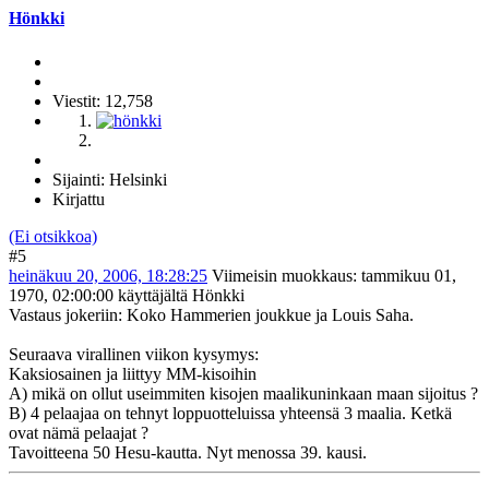
Hönkki
Viestit: 12,758
Sijainti: Helsinki
Kirjattu
(Ei otsikkoa)
#5
heinäkuu 20, 2006, 18:28:25
Viimeisin muokkaus
: tammikuu 01,
1970, 02:00:00 käyttäjältä Hönkki
Vastaus jokeriin: Koko Hammerien joukkue ja Louis Saha.
Seuraava virallinen viikon kysymys:
Kaksiosainen ja liittyy MM-kisoihin
A) mikä on ollut useimmiten kisojen maalikuninkaan maan sijoitus ?
B) 4 pelaajaa on tehnyt loppuotteluissa yhteensä 3 maalia. Ketkä
ovat nämä pelaajat ?
Tavoitteena 50 Hesu-kautta. Nyt menossa 39. kausi.