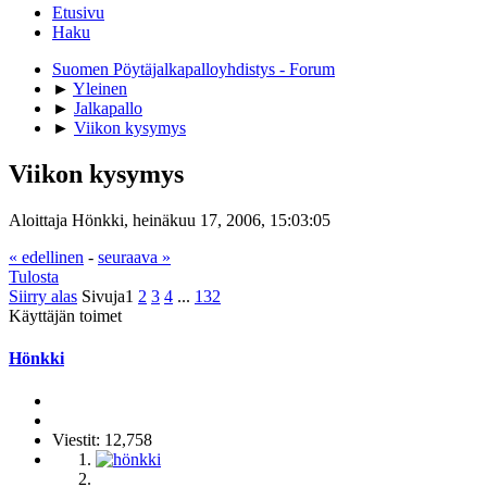
Etusivu
Haku
Suomen Pöytäjalkapalloyhdistys - Forum
►
Yleinen
►
Jalkapallo
►
Viikon kysymys
Viikon kysymys
Aloittaja Hönkki, heinäkuu 17, 2006, 15:03:05
« edellinen
-
seuraava »
Tulosta
Siirry alas
Sivuja
1
2
3
4
...
132
Käyttäjän toimet
Hönkki
Viestit: 12,758