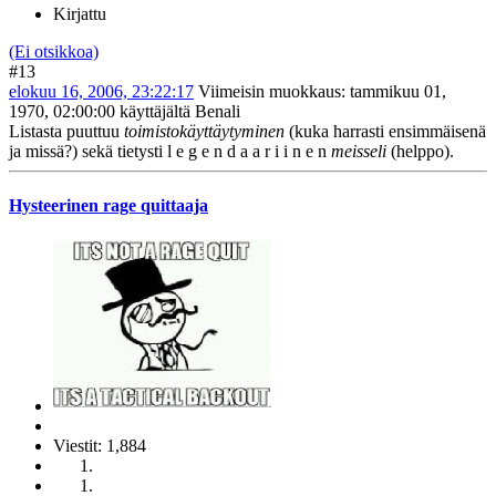
Kirjattu
(Ei otsikkoa)
#13
elokuu 16, 2006, 23:22:17
Viimeisin muokkaus
: tammikuu 01,
1970, 02:00:00 käyttäjältä Benali
Listasta puuttuu
toimistokäyttäytyminen
(kuka harrasti ensimmäisenä
ja missä?) sekä tietysti l e g e n d a a r i i n e n
meisseli
(helppo).
Hysteerinen rage quittaaja
Viestit: 1,884