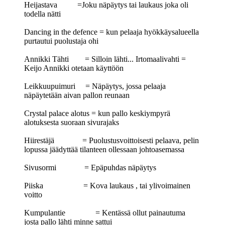
Heijastava =Joku näpäytys tai laukaus joka oli
todella nätti
Dancing in the defence = kun pelaaja hyökkäysalueella
purtautui puolustaja ohi
Annikki Tähti = Silloin lähti... Irtomaalivahti =
Keijo Annikki otetaan käyttöön
Leikkuupuimuri = Näpäytys, jossa pelaaja
näpäytetään aivan pallon reunaan
Crystal palace alotus = kun pallo keskiympyrä
alotuksesta suoraan sivurajaks
Hiirestäjä = Puolustusvoittoisesti pelaava, pelin
lopussa jäädyttää tilanteen ollessaan johtoasemassa
Sivusormi = Epäpuhdas näpäytys
Piiska = Kova laukaus , tai ylivoimainen
voitto
Kumpulantie = Kentässä ollut painautuma
josta pallo lähti minne sattui