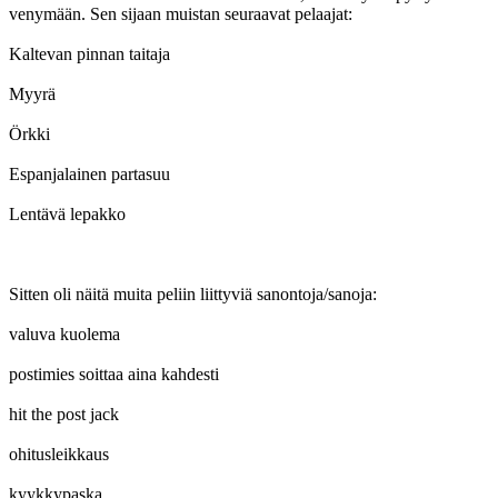
venymään. Sen sijaan muistan seuraavat pelaajat:
Kaltevan pinnan taitaja
Myyrä
Örkki
Espanjalainen partasuu
Lentävä lepakko
Sitten oli näitä muita peliin liittyviä sanontoja/sanoja:
valuva kuolema
postimies soittaa aina kahdesti
hit the post jack
ohitusleikkaus
kyykkypaska