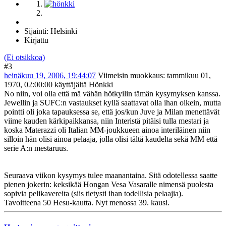
Sijainti: Helsinki
Kirjattu
(Ei otsikkoa)
#3
heinäkuu 19, 2006, 19:44:07
Viimeisin muokkaus
: tammikuu 01,
1970, 02:00:00 käyttäjältä Hönkki
No niin, voi olla että mä vähän hötkyilin tämän kysymyksen kanssa.
Jewellin ja SUFC:n vastaukset kyllä saattavat olla ihan oikein, mutta
pointti oli joka tapauksessa se, että jos/kun Juve ja Milan menettävät
viime kauden kärkipaikkansa, niin Interistä pitäisi tulla mestari ja
koska Materazzi oli Italian MM-joukkueen ainoa interiläinen niin
silloin hän olisi ainoa pelaaja, jolla olisi tältä kaudelta sekä MM että
serie A:n mestaruus.
Seuraava viikon kysymys tulee maanantaina. Sitä odotellessa saatte
pienen jokerin: keksikää Hongan Vesa Vasaralle nimensä puolesta
sopivia pelikavereita (siis tietysti ihan todellisia pelaajia).
Tavoitteena 50 Hesu-kautta. Nyt menossa 39. kausi.