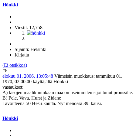
Hönkki
Viestit: 12,758
Sijainti: Helsinki
Kirjattu
(Ei otsikkoa)
#6
elokuu 01, 2006, 13:05:48
Viimeisin muokkaus
: tammikuu 01,
1970, 02:00:00 käyttäjältä Hönkki
vastaukset:
A) kisojen maalikuninkaan maa on useimmiten sijoittunut pronssille.
B) Pele, Vava, Hurst ja Zidane
Tavoitteena 50 Hesu-kautta. Nyt menossa 39. kausi.
Hönkki