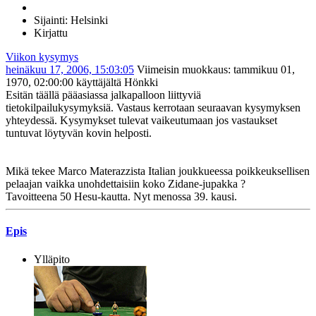
Sijainti: Helsinki
Kirjattu
Viikon kysymys
heinäkuu 17, 2006, 15:03:05
Viimeisin muokkaus
: tammikuu 01,
1970, 02:00:00 käyttäjältä Hönkki
Esitän täällä pääasiassa jalkapalloon liittyviä
tietokilpailukysymyksiä. Vastaus kerrotaan seuraavan kysymyksen
yhteydessä. Kysymykset tulevat vaikeutumaan jos vastaukset
tuntuvat löytyvän kovin helposti.
Mikä tekee Marco Materazzista Italian joukkueessa poikkeuksellisen
pelaajan vaikka unohdettaisiin koko Zidane-jupakka ?
Tavoitteena 50 Hesu-kautta. Nyt menossa 39. kausi.
Epis
Ylläpito