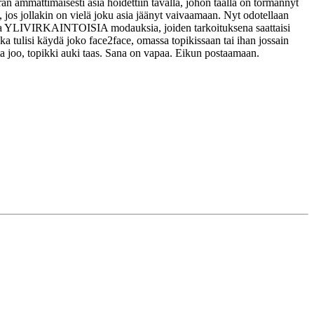
ran ammattimaisesti asia hoidettiin tavalla, johon täällä on törmännyt
, jos jollakin on vielä joku asia jäänyt vaivaamaan. Nyt odotellaan
noita YLIVIRKAINTOISIA modauksia, joiden tarkoituksena saattaisi
ka tulisi käydä joko face2face, omassa topikissaan tai ihan jossain
tta joo, topikki auki taas. Sana on vapaa. Eikun postaamaan.