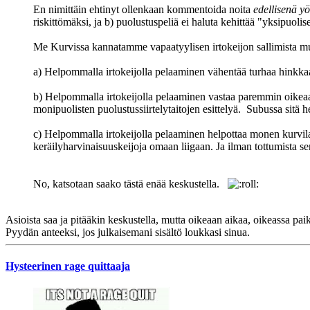
En nimittäin ehtinyt ollenkaan kommentoida noita
edellisenä y
riskittömäksi, ja b) puolustuspeliä ei haluta kehittää "yksipuol
Me Kurvissa kannatamme vapaatyylisen irtokeijon sallimista m
a) Helpommalla irtokeijolla pelaaminen vähentää turhaa hinkka
b) Helpommalla irtokeijolla pelaaminen vastaa paremmin oikeaa f
monipuolisten puolustussiirtelytaitojen esittelyä. Subussa sitä h
c) Helpommalla irtokeijolla pelaaminen helpottaa monen kurvilais
keräilyharvinaisuuskeijoja omaan liigaan. Ja ilman tottumista se
No, katsotaan saako tästä enää keskustella.
Asioista saa ja pitääkin keskustella, mutta oikeaan aikaa, oikeassa paik
Pyydän anteeksi, jos julkaisemani sisältö loukkasi sinua.
Hysteerinen rage quittaaja