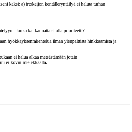
kseni kaksi: a) irtokeijon kentälleryntäilyä ei haluta turhan
telyyn. Jonka kai kannattaisi olla prioriteetti?
amaan hyökkäyksenrakentelua ilman ylenpalttista hinkkaamista ja
a kukaan ei halua alkaa metsästämään jotain
tuu ei-kovin-mielekkäältä.