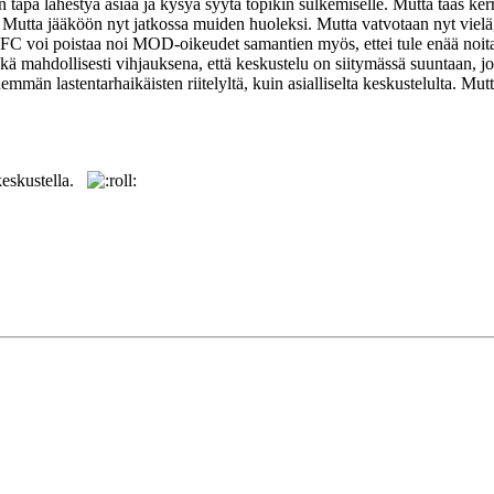
 tapa lähestyä asiaa ja kysyä syytä topikin sulkemiselle. Mutta taas ker
t. Mutta jääköön nyt jatkossa muiden huoleksi. Mutta vatvotaan nyt vielä
i. SUFC voi poistaa noi MOD-oikeudet samantien myös, ettei tule enää 
kä mahdollisesti vihjauksena, että keskustelu on siitymässä suuntaan, jo
mmän lastentarhaikäisten riitelyltä, kuin asialliselta keskustelulta. Mu
 keskustella.