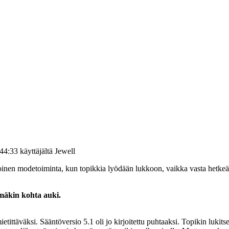
44:33 käyttäjältä Jewell
toinen modetoiminta, kun topikkia lyödään lukkoon, vaikka vasta hetkeä 
mäkin kohta auki.
väksi. Sääntöversio 5.1 oli jo kirjoitettu puhtaaksi. Topikin lukitsemi