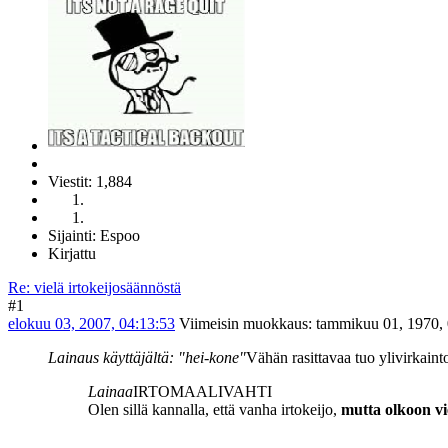
Viestit: 1,884
Sijainti: Espoo
Kirjattu
Re: vielä irtokeijosäännöstä
#1
elokuu 03, 2007, 04:13:53
Viimeisin muokkaus
: tammikuu 01, 1970, 
Lainaus käyttäjältä: "hei-kone"
Vähän rasittavaa tuo ylivirkain
Lainaa
IRTOMAALIVAHTI
Olen sillä kannalla, että vanha irtokeijo,
mutta olkoon vi