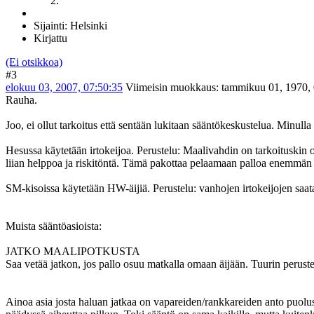
Sijainti: Helsinki
Kirjattu
(Ei otsikkoa)
#3
elokuu 03, 2007, 07:50:35
Viimeisin muokkaus
: tammikuu 01, 1970, 
Rauha.
Joo, ei ollut tarkoitus että sentään lukitaan sääntökeskustelua. Minulla
Hesussa käytetään irtokeijoa. Perustelu: Maalivahdin on tarkoituskin o
liian helppoa ja riskitöntä. Tämä pakottaa pelaamaan palloa enemmän va
SM-kisoissa käytetään HW-äijiä. Perustelu: vanhojen irtokeijojen saa
Muista sääntöasioista:
JATKO MAALIPOTKUSTA
Saa vetää jatkon, jos pallo osuu matkalla omaan äijään. Tuurin peruste
Ainoa asia josta haluan jatkaa on vapareiden/rankkareiden anto puolustu