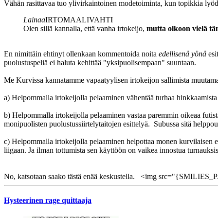
Vähän rasittavaa tuo ylivirkaintoinen modetoiminta, kun topikkia lyöd
Lainaa
IRTOMAALIVAHTI
Olen sillä kannalla, että vanha irtokeijo,
mutta olkoon vielä tä
En nimittäin ehtinyt ollenkaan kommentoida noita
edellisenä yönä
esit
puolustuspeliä ei haluta kehittää "yksipuolisempaan" suuntaan.
Me Kurvissa kannatamme vapaatyylisen irtokeijon sallimista muutama
a) Helpommalla irtokeijolla pelaaminen vähentää turhaa hinkkaamista 
b) Helpommalla irtokeijolla pelaaminen vastaa paremmin oikeaa futista
monipuolisten puolustussiirtelytaitojen esittelyä. Subussa sitä helppou
c) Helpommalla irtokeijolla pelaaminen helpottaa monen kurvilaisen ens
liigaan. Ja ilman tottumista sen käyttöön on vaikea innostua turnauksis
No, katsotaan saako tästä enää keskustella. <img src="{SMILIES_PATH
Hysteerinen rage quittaaja