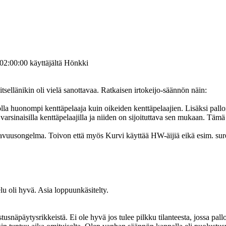
02:00:00 käyttäjältä Hönkki
 itsellänikin oli vielä sanottavaa. Ratkaisen irtokeijo-säännön näin:
lla huonompi kenttäpelaaja kuin oikeiden kenttäpelaajien. Lisäksi pallo
rsinaisilla kenttäpelaajilla ja niiden on sijoituttava sen mukaan. Tämä
tavuusongelma. Toivon että myös Kurvi käyttää HW-äijiä eikä esim. sure
lu oli hyvä. Asia loppuunkäsitelty.
snäpäytysrikkeistä. Ei ole hyvä jos tulee pilkku tilanteesta, jossa pallo