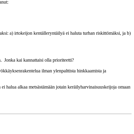
anut:
aksi: a) irtokeijon kentälleryntäilyä ei haluta turhan riskittömäksi, ja b)
 Jonka kai kannattaisi olla prioriteetti?
yökkäyksenrakentelua ilman ylenpalttista hinkkaamista ja
aan ei halua alkaa metsästämään jotain keräilyharvinaisuuskeijoja omaan