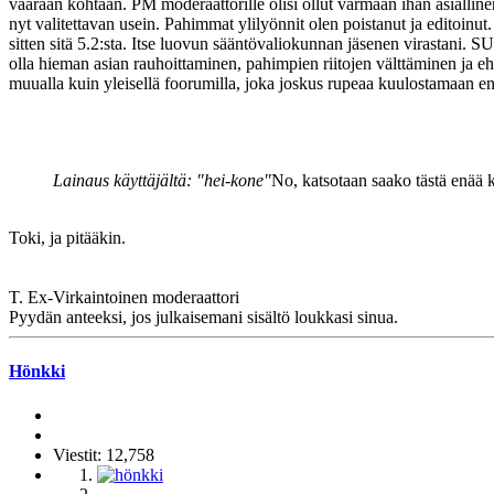
väärään kohtaan. PM moderaattorille olisi ollut varmaan ihan asiallinen
nyt valitettavan usein. Pahimmat ylilyönnit olen poistanut ja editoinu
sitten sitä 5.2:sta. Itse luovun sääntövaliokunnan jäsenen virastan
olla hieman asian rauhoittaminen, pahimpien riitojen välttäminen ja eh
muualla kuin yleisellä foorumilla, joka joskus rupeaa kuulostamaan ene
Lainaus käyttäjältä: "hei-kone"
No, katsotaan saako tästä enää
Toki, ja pitääkin.
T. Ex-Virkaintoinen moderaattori
Pyydän anteeksi, jos julkaisemani sisältö loukkasi sinua.
Hönkki
Viestit: 12,758