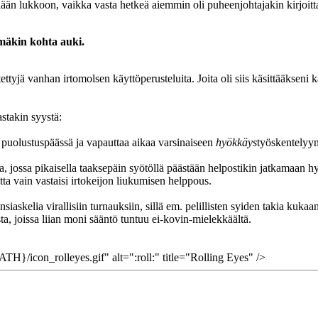
ään lukkoon, vaikka vasta hetkeä aiemmin oli puheenjohtajakin kirjoitt
mäkin kohta auki.
ettyjä vanhan irtomolsen käyttöperusteluita. Joita oli siis käsittääkseni k
stakin syystä:
puolustuspäässä ja vapauttaa aikaa varsinaiseen
hyökkäys
työskentelyyn.
, jossa pikaisella taaksepäin syötöllä päästään helpostikin jatkamaan h
tta vain vastaisi irtokeijon liukumisen helppous.
iaskelia virallisiin turnauksiin, sillä em. pelillisten syiden takia kuk
ta, joissa liian moni sääntö tuntuu ei-kovin-mielekkäältä.
}/icon_rolleyes.gif" alt=":roll:" title="Rolling Eyes" />