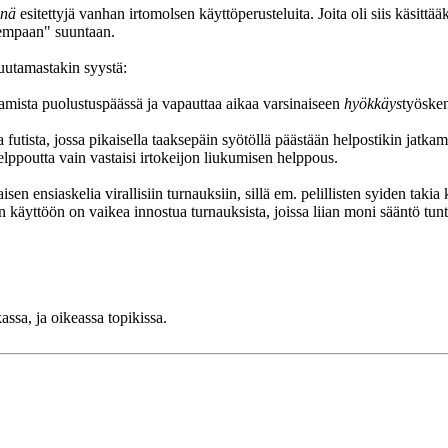
önä
esitettyjä vanhan irtomolsen käyttöperusteluita. Joita oli siis käsittää
isempaan" suuntaan.
uutamastakin syystä:
amista puolustuspäässä ja vapauttaa aikaa varsinaiseen
hyökkäys
työsken
utista, jossa pikaisella taaksepäin syötöllä päästään helpostikin jatk
elppoutta vain vastaisi irtokeijon liukumisen helppous.
en ensiaskelia virallisiin turnauksiin, sillä em. pelillisten syiden taki
n käyttöön on vaikea innostua turnauksista, joissa liian moni sääntö tun
assa, ja oikeassa topikissa.