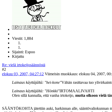
Viestit: 1,884
Sijainti: Espoo
Kirjattu
Re: vielä irtokeijosäännöstä
#2
elokuu 03, 2007, 04:27:12
Viimeisin muokkaus
: elokuu 04, 2007, 00:
Lainaus käyttäjältä: "hei-kone"
Vähän rasittavaa tuo ylivirkain
Lainaus käyttäjältä: "Hönkki"
IRTOMAALIVAHTI
Olen sillä kannalla, että vanha irtokeijo,
mutta olkoon vielä tä
SÄÄNTÖKOHTA jätettiin auki, harkinnan alle, sääntövaliokunnan mietittä