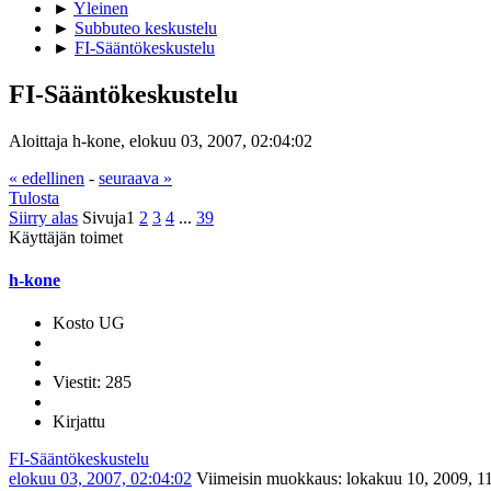
►
Yleinen
►
Subbuteo keskustelu
►
FI-Sääntökeskustelu
FI-Sääntökeskustelu
Aloittaja h-kone, elokuu 03, 2007, 02:04:02
« edellinen
-
seuraava »
Tulosta
Siirry alas
Sivuja
1
2
3
4
...
39
Käyttäjän toimet
h-kone
Kosto UG
Viestit: 285
Kirjattu
FI-Sääntökeskustelu
elokuu 03, 2007, 02:04:02
Viimeisin muokkaus
: lokakuu 10, 2009, 1