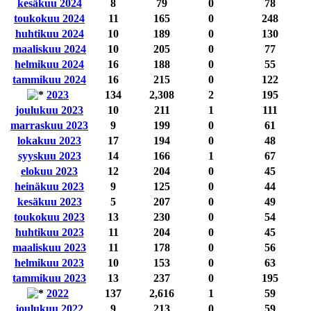
kesäkuu 2024
8
79
0
78
toukokuu 2024
11
165
0
248
huhtikuu 2024
10
189
0
130
maaliskuu 2024
10
205
0
77
helmikuu 2024
16
188
0
55
tammikuu 2024
16
215
0
122
2023
134
2,308
2
195
joulukuu 2023
10
211
1
111
marraskuu 2023
9
199
0
61
lokakuu 2023
17
194
0
48
syyskuu 2023
14
166
1
67
elokuu 2023
12
204
0
45
heinäkuu 2023
9
125
0
44
kesäkuu 2023
5
207
0
49
toukokuu 2023
13
230
0
54
huhtikuu 2023
11
204
0
45
maaliskuu 2023
11
178
0
56
helmikuu 2023
10
153
0
63
tammikuu 2023
13
237
0
195
2022
137
2,616
1
59
joulukuu 2022
9
213
0
59