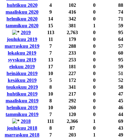
huhtikuu 2020
4
102
0
88
maaliskuu 2020
9
416
0
74
helmikuu 2020
14
342
0
71
tammikuu 2020
15
381
1
59
2019
113
2,763
0
95
joulukuu 2019
11
179
0
64
marraskuu 2019
7
288
0
57
lokakuu 2019
7
233
0
60
syyskuu 2019
13
253
0
95
elokuu 2019
17
181
0
59
heinäkuu 2019
10
227
0
51
kesäkuu 2019
5
172
0
52
toukokuu 2019
8
341
0
58
huhtikuu 2019
10
217
0
47
maaliskuu 2019
8
292
0
45
helmikuu 2019
10
260
0
46
tammikuu 2019
7
120
0
44
2018
111
2,366
1
69
joulukuu 2018
8
87
0
43
marraskuu 2018
7
203
1
49