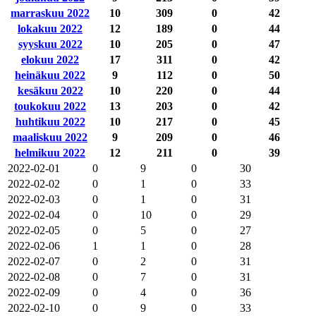
marraskuu 2022
10
309
0
42
lokakuu 2022
12
189
0
44
syyskuu 2022
10
205
0
47
elokuu 2022
17
311
0
42
heinäkuu 2022
9
112
0
50
kesäkuu 2022
10
220
0
44
toukokuu 2022
13
203
0
42
huhtikuu 2022
10
217
0
45
maaliskuu 2022
9
209
0
46
helmikuu 2022
12
211
0
39
2022-02-01
0
9
0
30
2022-02-02
0
1
0
33
2022-02-03
0
1
0
31
2022-02-04
0
10
0
29
2022-02-05
0
5
0
27
2022-02-06
1
1
0
28
2022-02-07
0
2
0
31
2022-02-08
0
7
0
31
2022-02-09
0
4
0
36
2022-02-10
0
9
0
33