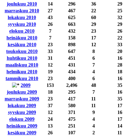
joulukuu 2010
14
296
36
29
marraskuu 2010
27
467
22
25
lokakuu 2010
43
625
60
32
syyskuu 2010
26
663
29
29
elokuu 2010
7
432
23
26
heinäkuu 2010
7
158
17
22
kesäkuu 2010
23
898
12
33
toukokuu 2010
33
647
8
20
huhtikuu 2010
31
451
6
16
maaliskuu 2010
12
431
7
28
helmikuu 2010
19
434
4
18
tammikuu 2010
23
400
6
16
2009
153
2,496
48
35
joulukuu 2009
18
295
7
16
marraskuu 2009
23
417
11
35
lokakuu 2009
37
580
11
17
syyskuu 2009
12
371
9
16
elokuu 2009
24
475
4
17
heinäkuu 2009
13
251
4
14
kesäkuu 2009
26
107
2
11