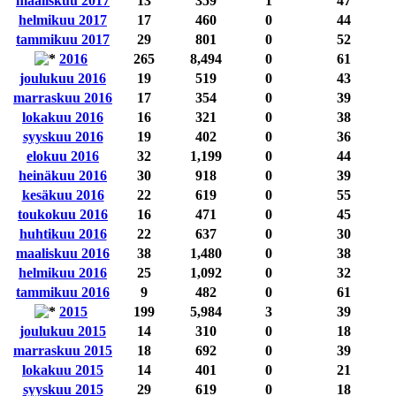
maaliskuu 2017
13
359
1
47
helmikuu 2017
17
460
0
44
tammikuu 2017
29
801
0
52
2016
265
8,494
0
61
joulukuu 2016
19
519
0
43
marraskuu 2016
17
354
0
39
lokakuu 2016
16
321
0
38
syyskuu 2016
19
402
0
36
elokuu 2016
32
1,199
0
44
heinäkuu 2016
30
918
0
39
kesäkuu 2016
22
619
0
55
toukokuu 2016
16
471
0
45
huhtikuu 2016
22
637
0
30
maaliskuu 2016
38
1,480
0
38
helmikuu 2016
25
1,092
0
32
tammikuu 2016
9
482
0
61
2015
199
5,984
3
39
joulukuu 2015
14
310
0
18
marraskuu 2015
18
692
0
39
lokakuu 2015
14
401
0
21
syyskuu 2015
29
619
0
18