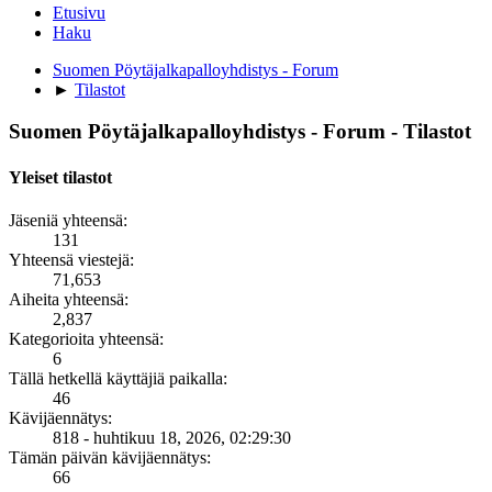
Etusivu
Haku
Suomen Pöytäjalkapalloyhdistys - Forum
►
Tilastot
Suomen Pöytäjalkapalloyhdistys - Forum - Tilastot
Yleiset tilastot
Jäseniä yhteensä:
131
Yhteensä viestejä:
71,653
Aiheita yhteensä:
2,837
Kategorioita yhteensä:
6
Tällä hetkellä käyttäjiä paikalla:
46
Kävijäennätys:
818 - huhtikuu 18, 2026, 02:29:30
Tämän päivän kävijäennätys:
66