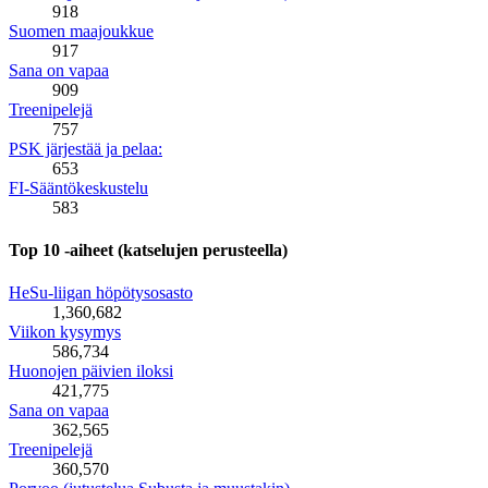
918
Suomen maajoukkue
917
Sana on vapaa
909
Treenipelejä
757
PSK järjestää ja pelaa:
653
FI-Sääntökeskustelu
583
Top 10 -aiheet (katselujen perusteella)
HeSu-liigan höpötysosasto
1,360,682
Viikon kysymys
586,734
Huonojen päivien iloksi
421,775
Sana on vapaa
362,565
Treenipelejä
360,570