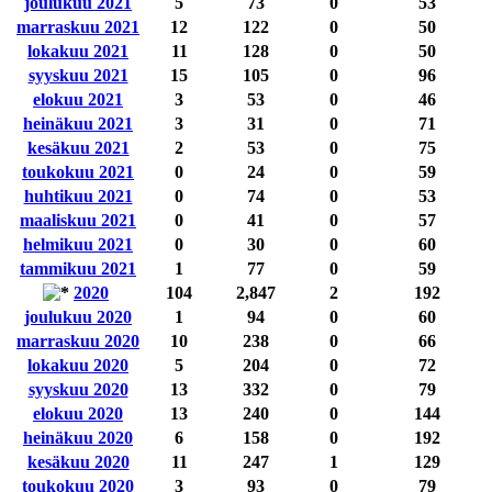
joulukuu 2021
5
73
0
53
marraskuu 2021
12
122
0
50
lokakuu 2021
11
128
0
50
syyskuu 2021
15
105
0
96
elokuu 2021
3
53
0
46
heinäkuu 2021
3
31
0
71
kesäkuu 2021
2
53
0
75
toukokuu 2021
0
24
0
59
huhtikuu 2021
0
74
0
53
maaliskuu 2021
0
41
0
57
helmikuu 2021
0
30
0
60
tammikuu 2021
1
77
0
59
2020
104
2,847
2
192
joulukuu 2020
1
94
0
60
marraskuu 2020
10
238
0
66
lokakuu 2020
5
204
0
72
syyskuu 2020
13
332
0
79
elokuu 2020
13
240
0
144
heinäkuu 2020
6
158
0
192
kesäkuu 2020
11
247
1
129
toukokuu 2020
3
93
0
79