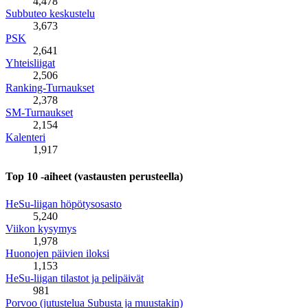
4,478
Subbuteo keskustelu
3,673
PSK
2,641
Yhteisliigat
2,506
Ranking-Turnaukset
2,378
SM-Turnaukset
2,154
Kalenteri
1,917
Top 10 -aiheet (vastausten perusteella)
HeSu-liigan höpötysosasto
5,240
Viikon kysymys
1,978
Huonojen päivien iloksi
1,153
HeSu-liigan tilastot ja pelipäivät
981
Porvoo (jutustelua Subusta ja muustakin)