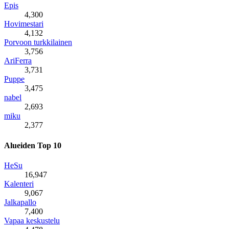
Epis
4,300
Hovimestari
4,132
Porvoon turkkilainen
3,756
AriFerra
3,731
Puppe
3,475
nabel
2,693
miku
2,377
Alueiden Top 10
HeSu
16,947
Kalenteri
9,067
Jalkapallo
7,400
Vapaa keskustelu