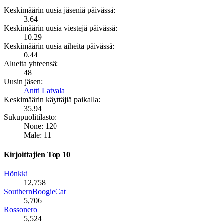
Keskimäärin uusia jäseniä päivässä:
3.64
Keskimäärin uusia viestejä päivässä:
10.29
Keskimäärin uusia aiheita päivässä:
0.44
Alueita yhteensä:
48
Uusin jäsen:
Antti Latvala
Keskimäärin käyttäjiä paikalla:
35.94
Sukupuolitilasto:
None: 120
Male: 11
Kirjoittajien Top 10
Hönkki
12,758
SouthernBoogieCat
5,706
Rossonero
5,524