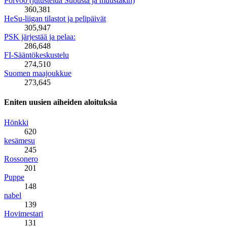
Porvoo (jutustelua Subusta ja muustakin)
360,381
HeSu-liigan tilastot ja pelipäivät
305,947
PSK järjestää ja pelaa:
286,648
FI-Sääntökeskustelu
274,510
Suomen maajoukkue
273,645
Eniten uusien aiheiden aloituksia
Hönkki
620
kesämesu
245
Rossonero
201
Puppe
148
nabel
139
Hovimestari
131