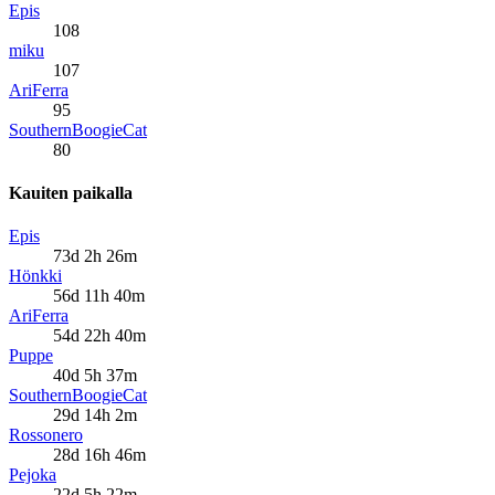
Epis
108
miku
107
AriFerra
95
SouthernBoogieCat
80
Kauiten paikalla
Epis
73d 2h 26m
Hönkki
56d 11h 40m
AriFerra
54d 22h 40m
Puppe
40d 5h 37m
SouthernBoogieCat
29d 14h 2m
Rossonero
28d 16h 46m
Pejoka
22d 5h 22m