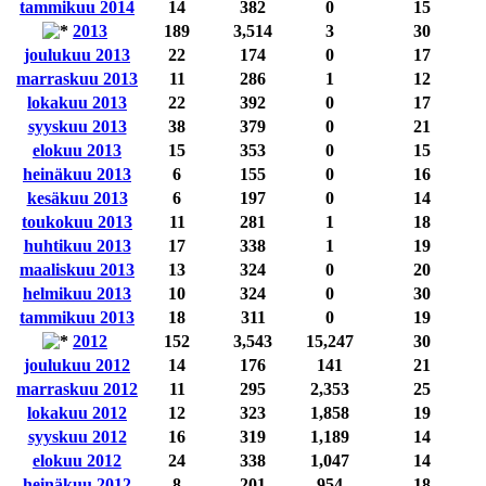
tammikuu 2014
14
382
0
15
2013
189
3,514
3
30
joulukuu 2013
22
174
0
17
marraskuu 2013
11
286
1
12
lokakuu 2013
22
392
0
17
syyskuu 2013
38
379
0
21
elokuu 2013
15
353
0
15
heinäkuu 2013
6
155
0
16
kesäkuu 2013
6
197
0
14
toukokuu 2013
11
281
1
18
huhtikuu 2013
17
338
1
19
maaliskuu 2013
13
324
0
20
helmikuu 2013
10
324
0
30
tammikuu 2013
18
311
0
19
2012
152
3,543
15,247
30
joulukuu 2012
14
176
141
21
marraskuu 2012
11
295
2,353
25
lokakuu 2012
12
323
1,858
19
syyskuu 2012
16
319
1,189
14
elokuu 2012
24
338
1,047
14
heinäkuu 2012
8
201
954
18