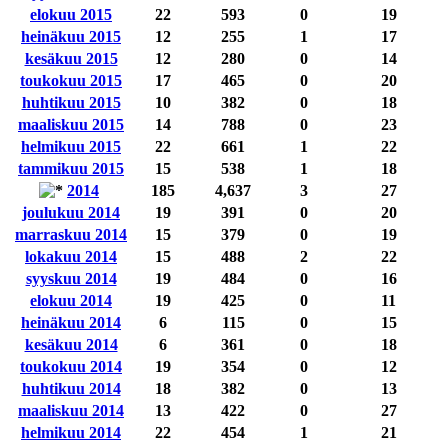
elokuu 2015
22
593
0
19
heinäkuu 2015
12
255
1
17
kesäkuu 2015
12
280
0
14
toukokuu 2015
17
465
0
20
huhtikuu 2015
10
382
0
18
maaliskuu 2015
14
788
0
23
helmikuu 2015
22
661
1
22
tammikuu 2015
15
538
1
18
2014
185
4,637
3
27
joulukuu 2014
19
391
0
20
marraskuu 2014
15
379
0
19
lokakuu 2014
15
488
2
22
syyskuu 2014
19
484
0
16
elokuu 2014
19
425
0
11
heinäkuu 2014
6
115
0
15
kesäkuu 2014
6
361
0
18
toukokuu 2014
19
354
0
12
huhtikuu 2014
18
382
0
13
maaliskuu 2014
13
422
0
27
helmikuu 2014
22
454
1
21