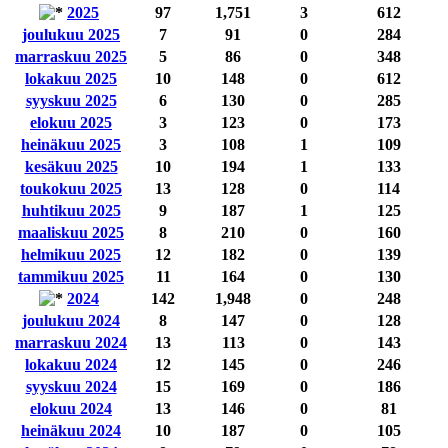
2025
97
1,751
3
612
joulukuu 2025
7
91
0
284
marraskuu 2025
5
86
0
348
lokakuu 2025
10
148
0
612
syyskuu 2025
6
130
0
285
elokuu 2025
3
123
0
173
heinäkuu 2025
3
108
1
109
kesäkuu 2025
10
194
1
133
toukokuu 2025
13
128
0
114
huhtikuu 2025
9
187
1
125
maaliskuu 2025
8
210
0
160
helmikuu 2025
12
182
0
139
tammikuu 2025
11
164
0
130
2024
142
1,948
0
248
joulukuu 2024
8
147
0
128
marraskuu 2024
13
113
0
143
lokakuu 2024
12
145
0
246
syyskuu 2024
15
169
0
186
elokuu 2024
13
146
0
81
heinäkuu 2024
10
187
0
105