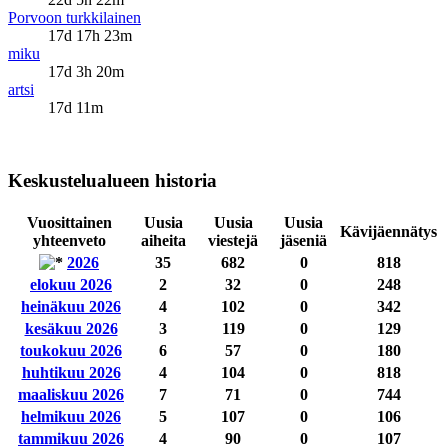
Porvoon turkkilainen
17d 17h 23m
miku
17d 3h 20m
artsi
17d 11m
Keskustelualueen historia
Vuosittainen
Uusia
Uusia
Uusia
Kävijäennätys
yhteenveto
aiheita
viestejä
jäseniä
2026
35
682
0
818
elokuu 2026
2
32
0
248
heinäkuu 2026
4
102
0
342
kesäkuu 2026
3
119
0
129
toukokuu 2026
6
57
0
180
huhtikuu 2026
4
104
0
818
maaliskuu 2026
7
71
0
744
helmikuu 2026
5
107
0
106
tammikuu 2026
4
90
0
107