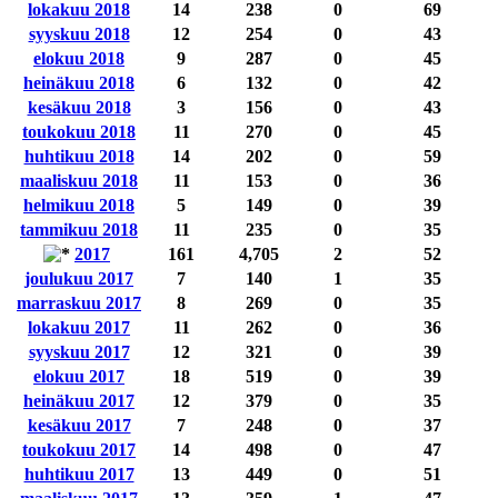
lokakuu 2018
14
238
0
69
syyskuu 2018
12
254
0
43
elokuu 2018
9
287
0
45
heinäkuu 2018
6
132
0
42
kesäkuu 2018
3
156
0
43
toukokuu 2018
11
270
0
45
huhtikuu 2018
14
202
0
59
maaliskuu 2018
11
153
0
36
helmikuu 2018
5
149
0
39
tammikuu 2018
11
235
0
35
2017
161
4,705
2
52
joulukuu 2017
7
140
1
35
marraskuu 2017
8
269
0
35
lokakuu 2017
11
262
0
36
syyskuu 2017
12
321
0
39
elokuu 2017
18
519
0
39
heinäkuu 2017
12
379
0
35
kesäkuu 2017
7
248
0
37
toukokuu 2017
14
498
0
47
huhtikuu 2017
13
449
0
51