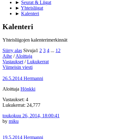
►
Seurat & Liigat
►
Yhteisliigat
►
Kalenteri
Kalenteri
Yhteisliigojen kalenterimerkinnät
Siirry alas
Sivuja
1
2
3
4
...
12
Aihe
/
Aloittaja
Vastaukset
/
Lukukerrat
Viimeisin viesti
26.5.2014 Hermanni
Aloittaja
Hönkki
Vastaukset: 4
Lukukerrat: 24,777
toukokuu 26, 2014, 18:00:41
by
miku
19.5.2014 Hermanni