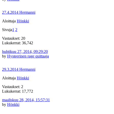
27.4.2014 Hermanni
Aloittaja
Hönkki
Sivuja
1
2
Vastaukset: 20
Lukukerrat: 36,742
huhtikuu 27, 2014, 09:29:20
by
Hysteerinen rage quittaaja
29.3.2014 Hermanni
Aloittaja
Hönkki
Vastaukset: 2
Lukukerrat: 17,772
maaliskuu 28, 2014, 15:57:31
by
Hönkki