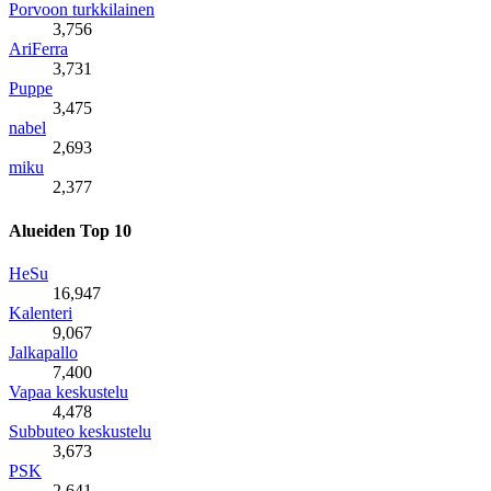
Porvoon turkkilainen
3,756
AriFerra
3,731
Puppe
3,475
nabel
2,693
miku
2,377
Alueiden Top 10
HeSu
16,947
Kalenteri
9,067
Jalkapallo
7,400
Vapaa keskustelu
4,478
Subbuteo keskustelu
3,673
PSK
2,641