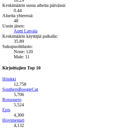
10.29
Keskimäärin uusia aiheita päivässä:
0.44
Alueita yhteensä:
48
Uusin jäsen:
Antti Latvala
Keskimäärin käyttäjiä paikalla:
35.89
Sukupuolitilasto:
None: 120
Male: 11
Kirjoittajien Top 10
Hönkki
12,758
SouthernBoogieCat
5,706
Rossonero
5,524
Epis
4,300
Hovimestari
4,132