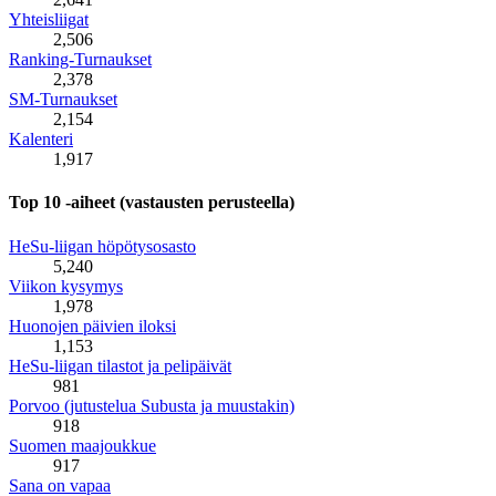
Yhteisliigat
2,506
Ranking-Turnaukset
2,378
SM-Turnaukset
2,154
Kalenteri
1,917
Top 10 -aiheet (vastausten perusteella)
HeSu-liigan höpötysosasto
5,240
Viikon kysymys
1,978
Huonojen päivien iloksi
1,153
HeSu-liigan tilastot ja pelipäivät
981
Porvoo (jutustelua Subusta ja muustakin)
918
Suomen maajoukkue
917
Sana on vapaa