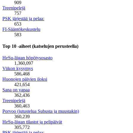
909
Treenipelejä
757
PSK järjestää ja pelaa:
653
FI-Sääntökeskustelu
583
Top 10 -aiheet (katselujen perusteella)
HeSu-liigan höpötysosasto
1,360,097
Viikon kysymys
586,468
Huonojen päivien iloksi
421,654
Sana on vapaa
362,436
Treenipelejä
360,463
Porvoo (jutustelua Subusta ja muustakin)
360,239
HeSu-liigan tilastot ja pelipäivät
305,772
PSK järjestää ja pelaa: