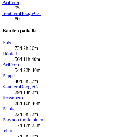
AriFerra
95
SouthernBoogieCat
80
Kauiten paikalla
Epis
73d 2h 26m
Hönkki
56d 11h 40m
AriFerra
54d 22h 40m
Puppe
40d 5h 37m
SouthernBoogieCat
29d 14h 2m
Rossonero
28d 16h 46m
Pejoka
22d 5h 22m
Porvoon turkkilainen
17d 17h 23m
miku
17d 3h 20m