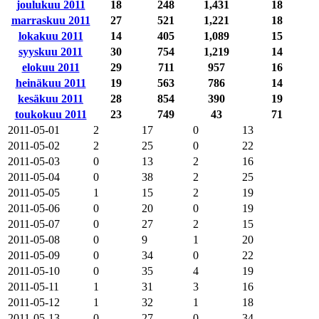
joulukuu 2011
18
248
1,431
18
marraskuu 2011
27
521
1,221
18
lokakuu 2011
14
405
1,089
15
syyskuu 2011
30
754
1,219
14
elokuu 2011
29
711
957
16
heinäkuu 2011
19
563
786
14
kesäkuu 2011
28
854
390
19
toukokuu 2011
23
749
43
71
2011-05-01
2
17
0
13
2011-05-02
2
25
0
22
2011-05-03
0
13
2
16
2011-05-04
0
38
2
25
2011-05-05
1
15
2
19
2011-05-06
0
20
0
19
2011-05-07
0
27
2
15
2011-05-08
0
9
1
20
2011-05-09
0
34
0
22
2011-05-10
0
35
4
19
2011-05-11
1
31
3
16
2011-05-12
1
32
1
18
2011-05-13
0
27
0
34