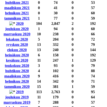
huhtikuu 2021
0
74
0
53
maaliskuu 2021
0
41
0
57
helmikuu 2021
0
30
0
60
tammikuu 2021
1
77
0
59
2020
104
2,847
2
192
joulukuu 2020
1
94
0
60
marraskuu 2020
10
238
0
66
lokakuu 2020
5
204
0
72
syyskuu 2020
13
332
0
79
elokuu 2020
13
240
0
144
heinäkuu 2020
6
158
0
192
kesäkuu 2020
11
247
1
129
toukokuu 2020
3
93
0
79
huhtikuu 2020
4
102
0
88
maaliskuu 2020
9
416
0
74
helmikuu 2020
14
342
0
71
tammikuu 2020
15
381
1
59
2019
113
2,763
0
95
joulukuu 2019
11
179
0
64
marraskuu 2019
7
288
0
57