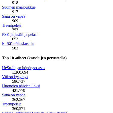
918
Suomen maajoukkue
917
Sana on vapaa
909
Treenipelejä
757
PSK järjestää ja pelaa:
653
FI-Sääntökeskustelu
583
Top 10 -aiheet (katselujen perusteella)
HeSu-liigan höpötysosasto
1,360,694
Viikon kysymys
586,737
Huonojen päivien iloksi
421,779
Sana on vapaa
362,567
Treenipelejä
360,571