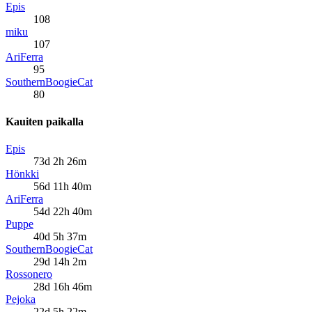
Epis
108
miku
107
AriFerra
95
SouthernBoogieCat
80
Kauiten paikalla
Epis
73d 2h 26m
Hönkki
56d 11h 40m
AriFerra
54d 22h 40m
Puppe
40d 5h 37m
SouthernBoogieCat
29d 14h 2m
Rossonero
28d 16h 46m
Pejoka
22d 5h 22m