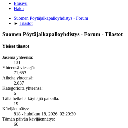
Etusivu
Haku
Suomen Pöytäjalkapalloyhdistys - Forum
►
Tilastot
Suomen Pöytäjalkapalloyhdistys - Forum - Tilastot
Yleiset tilastot
Jäseniä yhteensä:
131
Yhteensä viestejä:
71,653
Aiheita yhteensä:
2,837
Kategorioita yhteensä:
6
Tällä hetkellä käyttäjiä paikalla:
19
Kävijäennätys:
818 - huhtikuu 18, 2026, 02:29:30
Tämän päivän kävijäennätys:
66