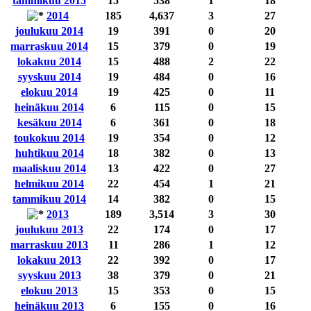
tammikuu 2015
15
538
1
18
2014
185
4,637
3
27
joulukuu 2014
19
391
0
20
marraskuu 2014
15
379
0
19
lokakuu 2014
15
488
2
22
syyskuu 2014
19
484
0
16
elokuu 2014
19
425
0
11
heinäkuu 2014
6
115
0
15
kesäkuu 2014
6
361
0
18
toukokuu 2014
19
354
0
12
huhtikuu 2014
18
382
0
13
maaliskuu 2014
13
422
0
27
helmikuu 2014
22
454
1
21
tammikuu 2014
14
382
0
15
2013
189
3,514
3
30
joulukuu 2013
22
174
0
17
marraskuu 2013
11
286
1
12
lokakuu 2013
22
392
0
17
syyskuu 2013
38
379
0
21
elokuu 2013
15
353
0
15
heinäkuu 2013
6
155
0
16