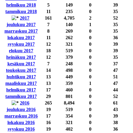
helmikuu 2018
5
149
0
39
tammikuu 2018
11
235
0
35
2017
161
4,705
2
52
joulukuu 2017
7
140
1
35
marraskuu 2017
8
269
0
35
lokakuu 2017
11
262
0
36
syyskuu 2017
12
321
0
39
elokuu 2017
18
519
0
39
heinäkuu 2017
12
379
0
35
kesäkuu 2017
7
248
0
37
toukokuu 2017
14
498
0
47
huhtikuu 2017
13
449
0
51
maaliskuu 2017
13
359
1
47
helmikuu 2017
17
460
0
44
tammikuu 2017
29
801
0
52
2016
265
8,494
0
61
joulukuu 2016
19
519
0
43
marraskuu 2016
17
354
0
39
lokakuu 2016
16
321
0
38
syyskuu 2016
19
402
0
36