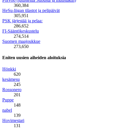
Porvoo (jutustelua Subusta ja muustakin)
360,384
HeSu-liigan tilastot ja pelipäivät
305,951
PSK järjestää ja pelaa:
286,652
FI-Sääntökeskustelu
274,514
Suomen maajoukkue
273,650
Eniten uusien aiheiden aloituksia
Hönkki
620
kesämesu
245
Rossonero
201
Puppe
148
nabel
139
Hovimestari
131