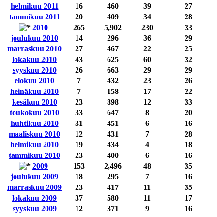
helmikuu 2011
16
460
39
27
tammikuu 2011
20
409
34
28
2010
265
5,902
230
33
joulukuu 2010
14
296
36
29
marraskuu 2010
27
467
22
25
lokakuu 2010
43
625
60
32
syyskuu 2010
26
663
29
29
elokuu 2010
7
432
23
26
heinäkuu 2010
7
158
17
22
kesäkuu 2010
23
898
12
33
toukokuu 2010
33
647
8
20
huhtikuu 2010
31
451
6
16
maaliskuu 2010
12
431
7
28
helmikuu 2010
19
434
4
18
tammikuu 2010
23
400
6
16
2009
153
2,496
48
35
joulukuu 2009
18
295
7
16
marraskuu 2009
23
417
11
35
lokakuu 2009
37
580
11
17
syyskuu 2009
12
371
9
16