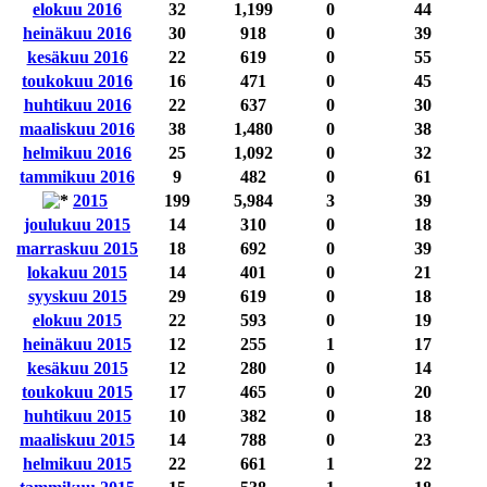
elokuu 2016
32
1,199
0
44
heinäkuu 2016
30
918
0
39
kesäkuu 2016
22
619
0
55
toukokuu 2016
16
471
0
45
huhtikuu 2016
22
637
0
30
maaliskuu 2016
38
1,480
0
38
helmikuu 2016
25
1,092
0
32
tammikuu 2016
9
482
0
61
2015
199
5,984
3
39
joulukuu 2015
14
310
0
18
marraskuu 2015
18
692
0
39
lokakuu 2015
14
401
0
21
syyskuu 2015
29
619
0
18
elokuu 2015
22
593
0
19
heinäkuu 2015
12
255
1
17
kesäkuu 2015
12
280
0
14
toukokuu 2015
17
465
0
20
huhtikuu 2015
10
382
0
18
maaliskuu 2015
14
788
0
23
helmikuu 2015
22
661
1
22