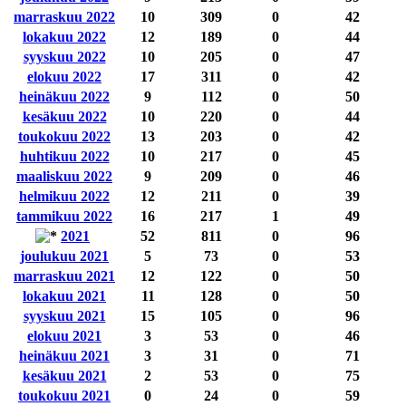
marraskuu 2022
10
309
0
42
lokakuu 2022
12
189
0
44
syyskuu 2022
10
205
0
47
elokuu 2022
17
311
0
42
heinäkuu 2022
9
112
0
50
kesäkuu 2022
10
220
0
44
toukokuu 2022
13
203
0
42
huhtikuu 2022
10
217
0
45
maaliskuu 2022
9
209
0
46
helmikuu 2022
12
211
0
39
tammikuu 2022
16
217
1
49
2021
52
811
0
96
joulukuu 2021
5
73
0
53
marraskuu 2021
12
122
0
50
lokakuu 2021
11
128
0
50
syyskuu 2021
15
105
0
96
elokuu 2021
3
53
0
46
heinäkuu 2021
3
31
0
71
kesäkuu 2021
2
53
0
75
toukokuu 2021
0
24
0
59