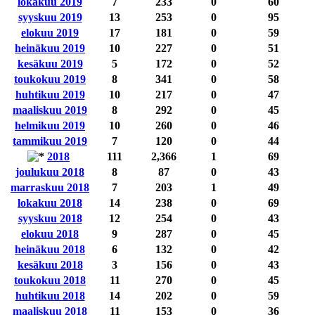
lokakuu 2019
7
233
0
60
syyskuu 2019
13
253
0
95
elokuu 2019
17
181
0
59
heinäkuu 2019
10
227
0
51
kesäkuu 2019
5
172
0
52
toukokuu 2019
8
341
0
58
huhtikuu 2019
10
217
0
47
maaliskuu 2019
8
292
0
45
helmikuu 2019
10
260
0
46
tammikuu 2019
7
120
0
44
2018
111
2,366
1
69
joulukuu 2018
8
87
0
43
marraskuu 2018
7
203
1
49
lokakuu 2018
14
238
0
69
syyskuu 2018
12
254
0
43
elokuu 2018
9
287
0
45
heinäkuu 2018
6
132
0
42
kesäkuu 2018
3
156
0
43
toukokuu 2018
11
270
0
45
huhtikuu 2018
14
202
0
59
maaliskuu 2018
11
153
0
36