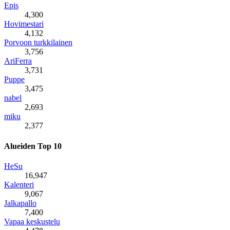
Epis
4,300
Hovimestari
4,132
Porvoon turkkilainen
3,756
AriFerra
3,731
Puppe
3,475
nabel
2,693
miku
2,377
Alueiden Top 10
HeSu
16,947
Kalenteri
9,067
Jalkapallo
7,400
Vapaa keskustelu