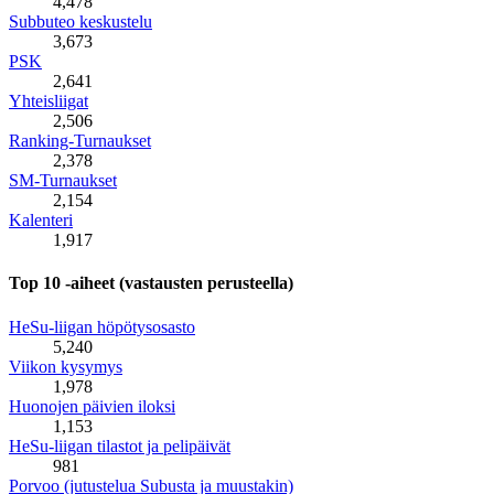
4,478
Subbuteo keskustelu
3,673
PSK
2,641
Yhteisliigat
2,506
Ranking-Turnaukset
2,378
SM-Turnaukset
2,154
Kalenteri
1,917
Top 10 -aiheet (vastausten perusteella)
HeSu-liigan höpötysosasto
5,240
Viikon kysymys
1,978
Huonojen päivien iloksi
1,153
HeSu-liigan tilastot ja pelipäivät
981
Porvoo (jutustelua Subusta ja muustakin)