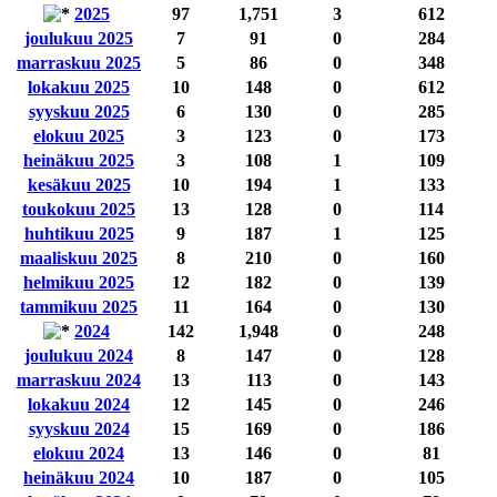
2025
97
1,751
3
612
joulukuu 2025
7
91
0
284
marraskuu 2025
5
86
0
348
lokakuu 2025
10
148
0
612
syyskuu 2025
6
130
0
285
elokuu 2025
3
123
0
173
heinäkuu 2025
3
108
1
109
kesäkuu 2025
10
194
1
133
toukokuu 2025
13
128
0
114
huhtikuu 2025
9
187
1
125
maaliskuu 2025
8
210
0
160
helmikuu 2025
12
182
0
139
tammikuu 2025
11
164
0
130
2024
142
1,948
0
248
joulukuu 2024
8
147
0
128
marraskuu 2024
13
113
0
143
lokakuu 2024
12
145
0
246
syyskuu 2024
15
169
0
186
elokuu 2024
13
146
0
81
heinäkuu 2024
10
187
0
105