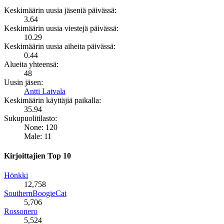
Keskimäärin uusia jäseniä päivässä:
3.64
Keskimäärin uusia viestejä päivässä:
10.29
Keskimäärin uusia aiheita päivässä:
0.44
Alueita yhteensä:
48
Uusin jäsen:
Antti Latvala
Keskimäärin käyttäjiä paikalla:
35.94
Sukupuolitilasto:
None: 120
Male: 11
Kirjoittajien Top 10
Hönkki
12,758
SouthernBoogieCat
5,706
Rossonero
5,524