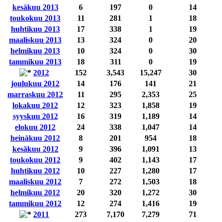
kesäkuu 2013
6
197
0
14
toukokuu 2013
11
281
1
18
huhtikuu 2013
17
338
1
19
maaliskuu 2013
13
324
0
20
helmikuu 2013
10
324
0
30
tammikuu 2013
18
311
0
19
2012
152
3,543
15,247
30
joulukuu 2012
14
176
141
21
marraskuu 2012
11
295
2,353
25
lokakuu 2012
12
323
1,858
19
syyskuu 2012
16
319
1,189
14
elokuu 2012
24
338
1,047
14
heinäkuu 2012
8
201
954
18
kesäkuu 2012
9
396
1,091
13
toukokuu 2012
9
402
1,143
17
huhtikuu 2012
10
227
1,280
17
maaliskuu 2012
7
272
1,503
18
helmikuu 2012
20
320
1,272
30
tammikuu 2012
12
274
1,416
19
2011
273
7,170
7,279
71