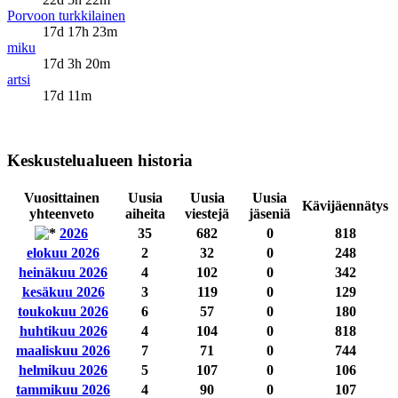
Porvoon turkkilainen
17d 17h 23m
miku
17d 3h 20m
artsi
17d 11m
Keskustelualueen historia
Vuosittainen
Uusia
Uusia
Uusia
Kävijäennätys
yhteenveto
aiheita
viestejä
jäseniä
2026
35
682
0
818
elokuu 2026
2
32
0
248
heinäkuu 2026
4
102
0
342
kesäkuu 2026
3
119
0
129
toukokuu 2026
6
57
0
180
huhtikuu 2026
4
104
0
818
maaliskuu 2026
7
71
0
744
helmikuu 2026
5
107
0
106
tammikuu 2026
4
90
0
107