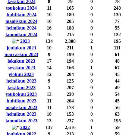
kesäkuu 2024
8
79
0
78
toukokuu 2024
11
165
0
248
huhtikuu 2024
10
189
0
130
maaliskuu 2024
10
205
0
77
helmikuu 2024
16
188
0
55
tammikuu 2024
16
215
0
122
2023
134
2,308
2
195
joulukuu 2023
10
211
1
111
marraskuu 2023
9
199
0
61
lokakuu 2023
17
194
0
48
syyskuu 2023
14
166
1
67
elokuu 2023
12
204
0
45
heinäkuu 2023
9
125
0
44
kesäkuu 2023
5
207
0
49
toukokuu 2023
13
230
0
54
huhtikuu 2023
11
204
0
45
maaliskuu 2023
11
178
0
56
helmikuu 2023
10
153
0
63
tammikuu 2023
13
237
0
195
2022
137
2,616
1
59
joulukuu 2022
9
213
0
59