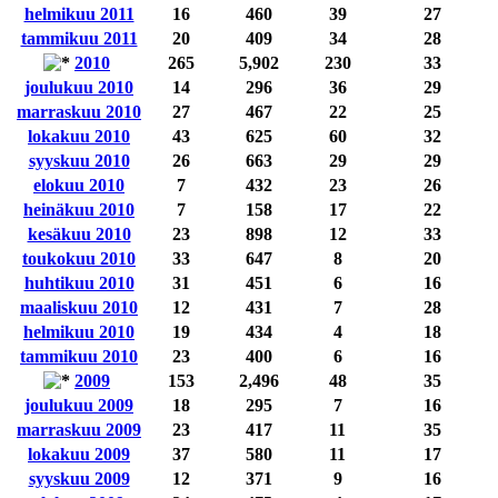
helmikuu 2011
16
460
39
27
tammikuu 2011
20
409
34
28
2010
265
5,902
230
33
joulukuu 2010
14
296
36
29
marraskuu 2010
27
467
22
25
lokakuu 2010
43
625
60
32
syyskuu 2010
26
663
29
29
elokuu 2010
7
432
23
26
heinäkuu 2010
7
158
17
22
kesäkuu 2010
23
898
12
33
toukokuu 2010
33
647
8
20
huhtikuu 2010
31
451
6
16
maaliskuu 2010
12
431
7
28
helmikuu 2010
19
434
4
18
tammikuu 2010
23
400
6
16
2009
153
2,496
48
35
joulukuu 2009
18
295
7
16
marraskuu 2009
23
417
11
35
lokakuu 2009
37
580
11
17
syyskuu 2009
12
371
9
16