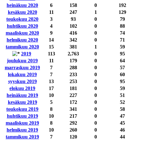
heinäkuu 2020
6
158
0
192
kesäkuu 2020
11
247
1
129
toukokuu 2020
3
93
0
79
huhtikuu 2020
4
102
0
88
maaliskuu 2020
9
416
0
74
helmikuu 2020
14
342
0
71
tammikuu 2020
15
381
1
59
2019
113
2,763
0
95
joulukuu 2019
11
179
0
64
marraskuu 2019
7
288
0
57
lokakuu 2019
7
233
0
60
syyskuu 2019
13
253
0
95
elokuu 2019
17
181
0
59
heinäkuu 2019
10
227
0
51
kesäkuu 2019
5
172
0
52
toukokuu 2019
8
341
0
58
huhtikuu 2019
10
217
0
47
maaliskuu 2019
8
292
0
45
helmikuu 2019
10
260
0
46
tammikuu 2019
7
120
0
44