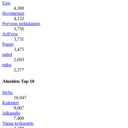
Epis
4,300
Hovimestari
4,132
Porvoon turkkilainen
3,756
AriFerra
3,731
Puppe
3,475
nabel
2,693
miku
2,377
Alueiden Top 10
HeSu
16,947
Kalenteri
9,067
Jalkapallo
7,400
Vapaa keskustelu