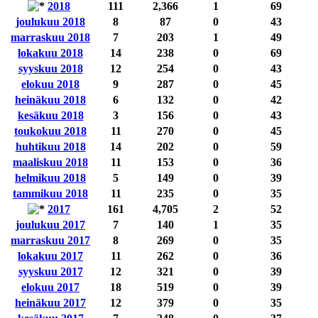
2018
111
2,366
1
69
joulukuu 2018
8
87
0
43
marraskuu 2018
7
203
1
49
lokakuu 2018
14
238
0
69
syyskuu 2018
12
254
0
43
elokuu 2018
9
287
0
45
heinäkuu 2018
6
132
0
42
kesäkuu 2018
3
156
0
43
toukokuu 2018
11
270
0
45
huhtikuu 2018
14
202
0
59
maaliskuu 2018
11
153
0
36
helmikuu 2018
5
149
0
39
tammikuu 2018
11
235
0
35
2017
161
4,705
2
52
joulukuu 2017
7
140
1
35
marraskuu 2017
8
269
0
35
lokakuu 2017
11
262
0
36
syyskuu 2017
12
321
0
39
elokuu 2017
18
519
0
39
heinäkuu 2017
12
379
0
35