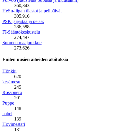
Porvoo (jutustelua Subusta ja muustakin)
360,343
HeSu-liigan tilastot ja pelipäivät
305,916
PSK järjestää ja pelaa:
286,588
FI-Sääntökeskustelu
274,497
Suomen maajoukkue
273,626
Eniten uusien aiheiden aloituksia
Hönkki
620
kesämesu
245
Rossonero
201
Puppe
148
nabel
139
Hovimestari
131