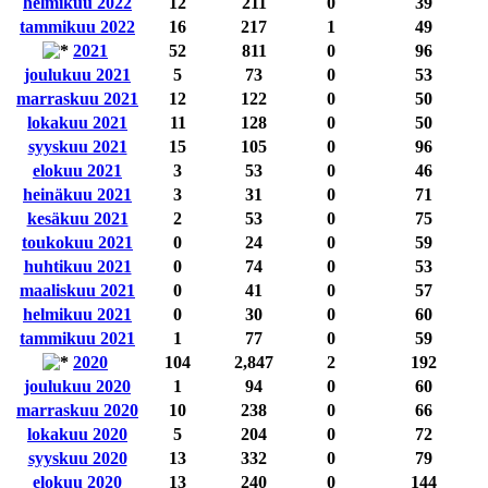
helmikuu 2022
12
211
0
39
tammikuu 2022
16
217
1
49
2021
52
811
0
96
joulukuu 2021
5
73
0
53
marraskuu 2021
12
122
0
50
lokakuu 2021
11
128
0
50
syyskuu 2021
15
105
0
96
elokuu 2021
3
53
0
46
heinäkuu 2021
3
31
0
71
kesäkuu 2021
2
53
0
75
toukokuu 2021
0
24
0
59
huhtikuu 2021
0
74
0
53
maaliskuu 2021
0
41
0
57
helmikuu 2021
0
30
0
60
tammikuu 2021
1
77
0
59
2020
104
2,847
2
192
joulukuu 2020
1
94
0
60
marraskuu 2020
10
238
0
66
lokakuu 2020
5
204
0
72
syyskuu 2020
13
332
0
79
elokuu 2020
13
240
0
144