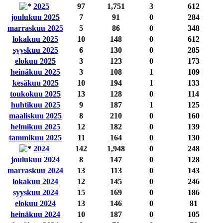
2025
97
1,751
3
612
joulukuu 2025
7
91
0
284
marraskuu 2025
5
86
0
348
lokakuu 2025
10
148
0
612
syyskuu 2025
6
130
0
285
elokuu 2025
3
123
0
173
heinäkuu 2025
3
108
1
109
kesäkuu 2025
10
194
1
133
toukokuu 2025
13
128
0
114
huhtikuu 2025
9
187
1
125
maaliskuu 2025
8
210
0
160
helmikuu 2025
12
182
0
139
tammikuu 2025
11
164
0
130
2024
142
1,948
0
248
joulukuu 2024
8
147
0
128
marraskuu 2024
13
113
0
143
lokakuu 2024
12
145
0
246
syyskuu 2024
15
169
0
186
elokuu 2024
13
146
0
81
heinäkuu 2024
10
187
0
105