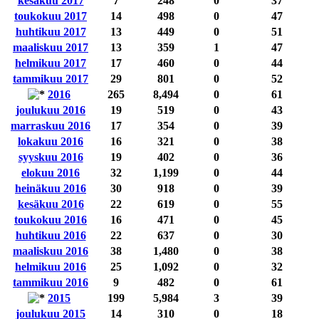
kesäkuu 2017
7
248
0
37
toukokuu 2017
14
498
0
47
huhtikuu 2017
13
449
0
51
maaliskuu 2017
13
359
1
47
helmikuu 2017
17
460
0
44
tammikuu 2017
29
801
0
52
2016
265
8,494
0
61
joulukuu 2016
19
519
0
43
marraskuu 2016
17
354
0
39
lokakuu 2016
16
321
0
38
syyskuu 2016
19
402
0
36
elokuu 2016
32
1,199
0
44
heinäkuu 2016
30
918
0
39
kesäkuu 2016
22
619
0
55
toukokuu 2016
16
471
0
45
huhtikuu 2016
22
637
0
30
maaliskuu 2016
38
1,480
0
38
helmikuu 2016
25
1,092
0
32
tammikuu 2016
9
482
0
61
2015
199
5,984
3
39
joulukuu 2015
14
310
0
18