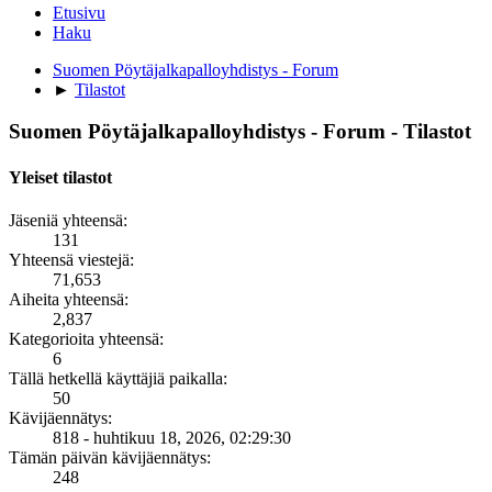
Etusivu
Haku
Suomen Pöytäjalkapalloyhdistys - Forum
►
Tilastot
Suomen Pöytäjalkapalloyhdistys - Forum - Tilastot
Yleiset tilastot
Jäseniä yhteensä:
131
Yhteensä viestejä:
71,653
Aiheita yhteensä:
2,837
Kategorioita yhteensä:
6
Tällä hetkellä käyttäjiä paikalla:
50
Kävijäennätys:
818 - huhtikuu 18, 2026, 02:29:30
Tämän päivän kävijäennätys:
248