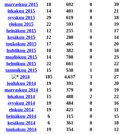
marraskuu 2015
18
692
0
39
lokakuu 2015
14
401
0
21
syyskuu 2015
29
619
0
18
elokuu 2015
22
593
0
19
heinäkuu 2015
12
255
1
17
kesäkuu 2015
12
280
0
14
toukokuu 2015
17
465
0
20
huhtikuu 2015
10
382
0
18
maaliskuu 2015
14
788
0
23
helmikuu 2015
22
661
1
22
tammikuu 2015
15
538
1
18
2014
185
4,637
3
27
joulukuu 2014
19
391
0
20
marraskuu 2014
15
379
0
19
lokakuu 2014
15
488
2
22
syyskuu 2014
19
484
0
16
elokuu 2014
19
425
0
11
heinäkuu 2014
6
115
0
15
kesäkuu 2014
6
361
0
18
toukokuu 2014
19
354
0
12