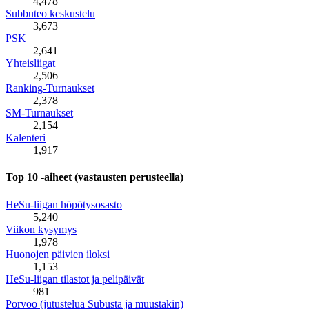
4,478
Subbuteo keskustelu
3,673
PSK
2,641
Yhteisliigat
2,506
Ranking-Turnaukset
2,378
SM-Turnaukset
2,154
Kalenteri
1,917
Top 10 -aiheet (vastausten perusteella)
HeSu-liigan höpötysosasto
5,240
Viikon kysymys
1,978
Huonojen päivien iloksi
1,153
HeSu-liigan tilastot ja pelipäivät
981
Porvoo (jutustelua Subusta ja muustakin)