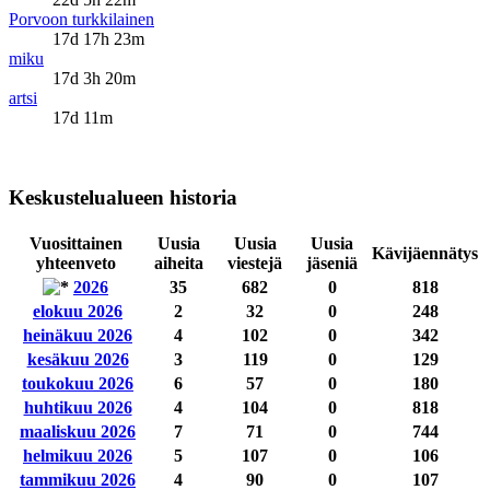
Porvoon turkkilainen
17d 17h 23m
miku
17d 3h 20m
artsi
17d 11m
Keskustelualueen historia
Vuosittainen
Uusia
Uusia
Uusia
Kävijäennätys
yhteenveto
aiheita
viestejä
jäseniä
2026
35
682
0
818
elokuu 2026
2
32
0
248
heinäkuu 2026
4
102
0
342
kesäkuu 2026
3
119
0
129
toukokuu 2026
6
57
0
180
huhtikuu 2026
4
104
0
818
maaliskuu 2026
7
71
0
744
helmikuu 2026
5
107
0
106
tammikuu 2026
4
90
0
107