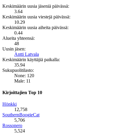
Keskimäärin uusia jäseniä päivässä:
3.64
Keskimäärin uusia viestejä päivässä:
10.29
Keskimäärin uusia aiheita päivässä:
0.44
Alueita yhteensä:
48
Uusin jäsen:
Antti Latvala
Keskimäärin käyttäjiä paikalla:
35.94
Sukupuolitilasto:
None: 120
Male: 11
Kirjoittajien Top 10
Hönkki
12,758
SouthernBoogieCat
5,706
Rossonero
5,524