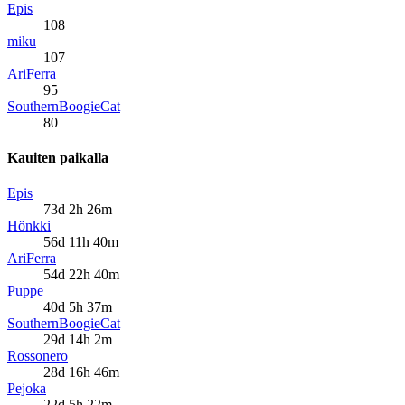
Epis
108
miku
107
AriFerra
95
SouthernBoogieCat
80
Kauiten paikalla
Epis
73d 2h 26m
Hönkki
56d 11h 40m
AriFerra
54d 22h 40m
Puppe
40d 5h 37m
SouthernBoogieCat
29d 14h 2m
Rossonero
28d 16h 46m
Pejoka
22d 5h 22m