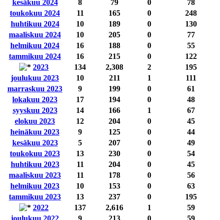
kesäkuu 2024
8
79
0
78
toukokuu 2024
11
165
0
248
huhtikuu 2024
10
189
0
130
maaliskuu 2024
10
205
0
77
helmikuu 2024
16
188
0
55
tammikuu 2024
16
215
0
122
2023
134
2,308
2
195
joulukuu 2023
10
211
1
111
marraskuu 2023
9
199
0
61
lokakuu 2023
17
194
0
48
syyskuu 2023
14
166
1
67
elokuu 2023
12
204
0
45
heinäkuu 2023
9
125
0
44
kesäkuu 2023
5
207
0
49
toukokuu 2023
13
230
0
54
huhtikuu 2023
11
204
0
45
maaliskuu 2023
11
178
0
56
helmikuu 2023
10
153
0
63
tammikuu 2023
13
237
0
195
2022
137
2,616
1
59
joulukuu 2022
9
213
0
59