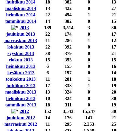
huhtikuu 2014
18
382
0
13
maaliskuu 2014
13
422
0
27
helmikuu 2014
22
454
1
21
tammikuu 2014
14
382
0
15
2013
189
3,514
3
30
joulukuu 2013
22
174
0
17
marraskuu 2013
11
286
1
12
lokakuu 2013
22
392
0
17
syyskuu 2013
38
379
0
21
elokuu 2013
15
353
0
15
heinäkuu 2013
6
155
0
16
kesäkuu 2013
6
197
0
14
toukokuu 2013
11
281
1
18
huhtikuu 2013
17
338
1
19
maaliskuu 2013
13
324
0
20
helmikuu 2013
10
324
0
30
tammikuu 2013
18
311
0
19
2012
152
3,543
15,247
30
joulukuu 2012
14
176
141
21
marraskuu 2012
11
295
2,353
25
lokakuu 2012
12
323
1,858
19