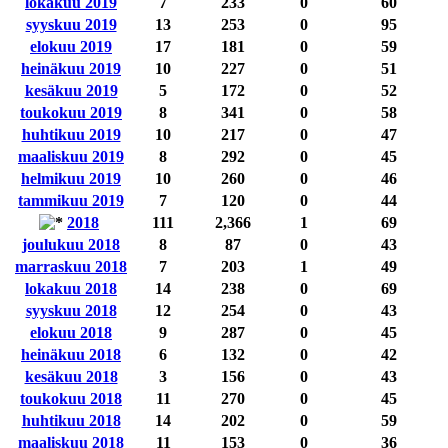
lokakuu 2019
7
233
0
60
syyskuu 2019
13
253
0
95
elokuu 2019
17
181
0
59
heinäkuu 2019
10
227
0
51
kesäkuu 2019
5
172
0
52
toukokuu 2019
8
341
0
58
huhtikuu 2019
10
217
0
47
maaliskuu 2019
8
292
0
45
helmikuu 2019
10
260
0
46
tammikuu 2019
7
120
0
44
2018
111
2,366
1
69
joulukuu 2018
8
87
0
43
marraskuu 2018
7
203
1
49
lokakuu 2018
14
238
0
69
syyskuu 2018
12
254
0
43
elokuu 2018
9
287
0
45
heinäkuu 2018
6
132
0
42
kesäkuu 2018
3
156
0
43
toukokuu 2018
11
270
0
45
huhtikuu 2018
14
202
0
59
maaliskuu 2018
11
153
0
36