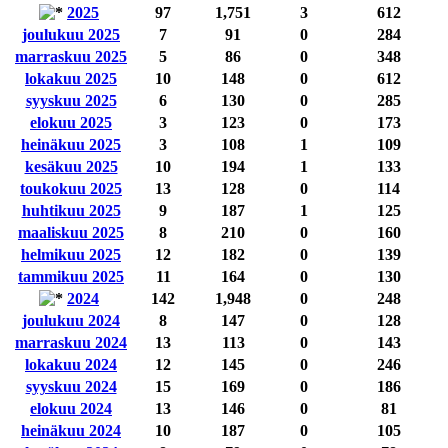
2025
97
1,751
3
612
joulukuu 2025
7
91
0
284
marraskuu 2025
5
86
0
348
lokakuu 2025
10
148
0
612
syyskuu 2025
6
130
0
285
elokuu 2025
3
123
0
173
heinäkuu 2025
3
108
1
109
kesäkuu 2025
10
194
1
133
toukokuu 2025
13
128
0
114
huhtikuu 2025
9
187
1
125
maaliskuu 2025
8
210
0
160
helmikuu 2025
12
182
0
139
tammikuu 2025
11
164
0
130
2024
142
1,948
0
248
joulukuu 2024
8
147
0
128
marraskuu 2024
13
113
0
143
lokakuu 2024
12
145
0
246
syyskuu 2024
15
169
0
186
elokuu 2024
13
146
0
81
heinäkuu 2024
10
187
0
105