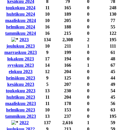
kesäkuu 2024
8
79
0
78
toukokuu 2024
11
165
0
248
huhtikuu 2024
10
189
0
130
maaliskuu 2024
10
205
0
77
helmikuu 2024
16
188
0
55
tammikuu 2024
16
215
0
122
2023
134
2,308
2
195
joulukuu 2023
10
211
1
111
marraskuu 2023
9
199
0
61
lokakuu 2023
17
194
0
48
syyskuu 2023
14
166
1
67
elokuu 2023
12
204
0
45
heinäkuu 2023
9
125
0
44
kesäkuu 2023
5
207
0
49
toukokuu 2023
13
230
0
54
huhtikuu 2023
11
204
0
45
maaliskuu 2023
11
178
0
56
helmikuu 2023
10
153
0
63
tammikuu 2023
13
237
0
195
2022
137
2,616
1
59
joulukuu 2022
9
213
0
59