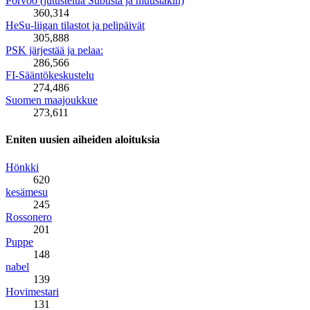
Porvoo (jutustelua Subusta ja muustakin)
360,314
HeSu-liigan tilastot ja pelipäivät
305,888
PSK järjestää ja pelaa:
286,566
FI-Sääntökeskustelu
274,486
Suomen maajoukkue
273,611
Eniten uusien aiheiden aloituksia
Hönkki
620
kesämesu
245
Rossonero
201
Puppe
148
nabel
139
Hovimestari
131