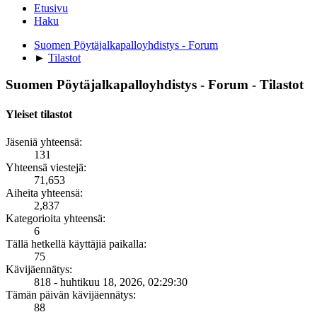
Etusivu
Haku
Suomen Pöytäjalkapalloyhdistys - Forum
►
Tilastot
Suomen Pöytäjalkapalloyhdistys - Forum - Tilastot
Yleiset tilastot
Jäseniä yhteensä:
131
Yhteensä viestejä:
71,653
Aiheita yhteensä:
2,837
Kategorioita yhteensä:
6
Tällä hetkellä käyttäjiä paikalla:
75
Kävijäennätys:
818 - huhtikuu 18, 2026, 02:29:30
Tämän päivän kävijäennätys:
88