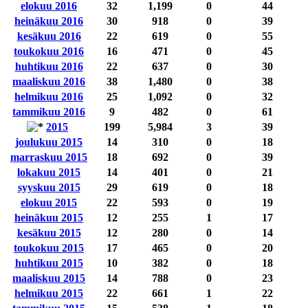
elokuu 2016
32
1,199
0
44
heinäkuu 2016
30
918
0
39
kesäkuu 2016
22
619
0
55
toukokuu 2016
16
471
0
45
huhtikuu 2016
22
637
0
30
maaliskuu 2016
38
1,480
0
38
helmikuu 2016
25
1,092
0
32
tammikuu 2016
9
482
0
61
2015
199
5,984
3
39
joulukuu 2015
14
310
0
18
marraskuu 2015
18
692
0
39
lokakuu 2015
14
401
0
21
syyskuu 2015
29
619
0
18
elokuu 2015
22
593
0
19
heinäkuu 2015
12
255
1
17
kesäkuu 2015
12
280
0
14
toukokuu 2015
17
465
0
20
huhtikuu 2015
10
382
0
18
maaliskuu 2015
14
788
0
23
helmikuu 2015
22
661
1
22