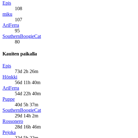
Epis
108
miku
107
AriFerra
95
SouthernBoogieCat
80
Kauiten paikalla
Epis
73d 2h 26m
Hönkki
56d 11h 40m
AriFerra
54d 22h 40m
Puppe
40d 5h 37m
SouthernBoogieCat
29d 14h 2m
Rossonero
28d 16h 46m
Pejoka
22d 5h 22m