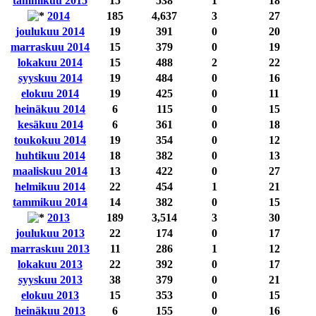
tammikuu 2015
15
538
1
18
2014
185
4,637
3
27
joulukuu 2014
19
391
0
20
marraskuu 2014
15
379
0
19
lokakuu 2014
15
488
2
22
syyskuu 2014
19
484
0
16
elokuu 2014
19
425
0
11
heinäkuu 2014
6
115
0
15
kesäkuu 2014
6
361
0
18
toukokuu 2014
19
354
0
12
huhtikuu 2014
18
382
0
13
maaliskuu 2014
13
422
0
27
helmikuu 2014
22
454
1
21
tammikuu 2014
14
382
0
15
2013
189
3,514
3
30
joulukuu 2013
22
174
0
17
marraskuu 2013
11
286
1
12
lokakuu 2013
22
392
0
17
syyskuu 2013
38
379
0
21
elokuu 2013
15
353
0
15
heinäkuu 2013
6
155
0
16