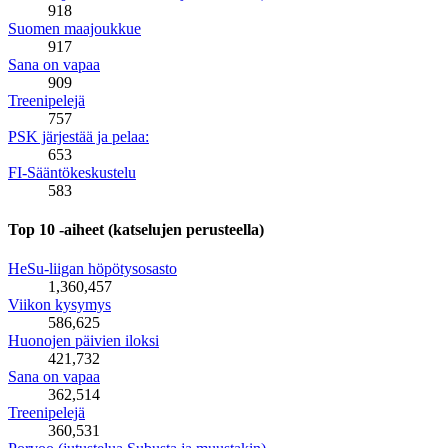
918
Suomen maajoukkue
917
Sana on vapaa
909
Treenipelejä
757
PSK järjestää ja pelaa:
653
FI-Sääntökeskustelu
583
Top 10 -aiheet (katselujen perusteella)
HeSu-liigan höpötysosasto
1,360,457
Viikon kysymys
586,625
Huonojen päivien iloksi
421,732
Sana on vapaa
362,514
Treenipelejä
360,531