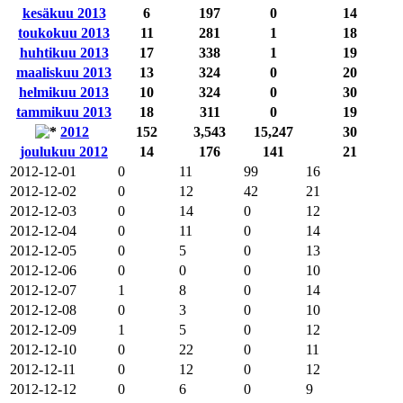
kesäkuu 2013
6
197
0
14
toukokuu 2013
11
281
1
18
huhtikuu 2013
17
338
1
19
maaliskuu 2013
13
324
0
20
helmikuu 2013
10
324
0
30
tammikuu 2013
18
311
0
19
2012
152
3,543
15,247
30
joulukuu 2012
14
176
141
21
2012-12-01
0
11
99
16
2012-12-02
0
12
42
21
2012-12-03
0
14
0
12
2012-12-04
0
11
0
14
2012-12-05
0
5
0
13
2012-12-06
0
0
0
10
2012-12-07
1
8
0
14
2012-12-08
0
3
0
10
2012-12-09
1
5
0
12
2012-12-10
0
22
0
11
2012-12-11
0
12
0
12
2012-12-12
0
6
0
9