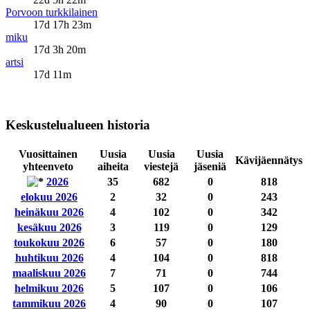
Porvoon turkkilainen
17d 17h 23m
miku
17d 3h 20m
artsi
17d 11m
Keskustelualueen historia
Vuosittainen
Uusia
Uusia
Uusia
Kävijäennätys
yhteenveto
aiheita
viestejä
jäseniä
2026
35
682
0
818
elokuu 2026
2
32
0
243
heinäkuu 2026
4
102
0
342
kesäkuu 2026
3
119
0
129
toukokuu 2026
6
57
0
180
huhtikuu 2026
4
104
0
818
maaliskuu 2026
7
71
0
744
helmikuu 2026
5
107
0
106
tammikuu 2026
4
90
0
107