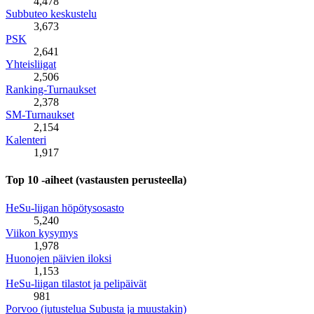
4,478
Subbuteo keskustelu
3,673
PSK
2,641
Yhteisliigat
2,506
Ranking-Turnaukset
2,378
SM-Turnaukset
2,154
Kalenteri
1,917
Top 10 -aiheet (vastausten perusteella)
HeSu-liigan höpötysosasto
5,240
Viikon kysymys
1,978
Huonojen päivien iloksi
1,153
HeSu-liigan tilastot ja pelipäivät
981
Porvoo (jutustelua Subusta ja muustakin)