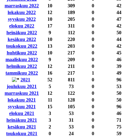
marraskuu 2022
10
309
0
42
lokakuu 2022
12
189
0
44
syyskuu 2022
10
205
0
47
elokuu 2022
17
311
0
42
heinäkuu 2022
9
112
0
50
kesäkuu 2022
10
220
0
44
toukokuu 2022
13
203
0
42
huhtikuu 2022
10
217
0
45
maaliskuu 2022
9
209
0
46
helmikuu 2022
12
211
0
39
tammikuu 2022
16
217
1
49
2021
52
811
0
96
joulukuu 2021
5
73
0
53
marraskuu 2021
12
122
0
50
lokakuu 2021
11
128
0
50
syyskuu 2021
15
105
0
96
elokuu 2021
3
53
0
46
heinäkuu 2021
3
31
0
71
kesäkuu 2021
2
53
0
75
toukokuu 2021
0
24
0
59