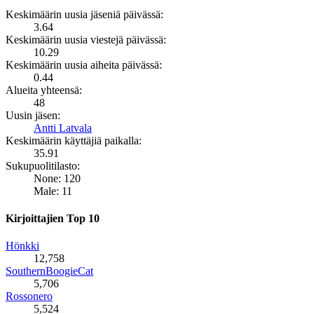
Keskimäärin uusia jäseniä päivässä:
3.64
Keskimäärin uusia viestejä päivässä:
10.29
Keskimäärin uusia aiheita päivässä:
0.44
Alueita yhteensä:
48
Uusin jäsen:
Antti Latvala
Keskimäärin käyttäjiä paikalla:
35.91
Sukupuolitilasto:
None: 120
Male: 11
Kirjoittajien Top 10
Hönkki
12,758
SouthernBoogieCat
5,706
Rossonero
5,524