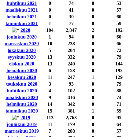
huhtikuu 2021
0
74
0
53
maaliskuu 2021
0
41
0
57
helmikuu 2021
0
30
0
60
tammikuu 2021
1
77
0
59
2020
104
2,847
2
192
joulukuu 2020
1
94
0
60
marraskuu 2020
10
238
0
66
lokakuu 2020
5
204
0
72
syyskuu 2020
13
332
0
79
elokuu 2020
13
240
0
144
heinäkuu 2020
6
158
0
192
kesäkuu 2020
11
247
1
129
toukokuu 2020
3
93
0
79
huhtikuu 2020
4
102
0
88
maaliskuu 2020
9
416
0
74
helmikuu 2020
14
342
0
71
tammikuu 2020
15
381
1
59
2019
113
2,763
0
95
joulukuu 2019
11
179
0
64
marraskuu 2019
7
288
0
57