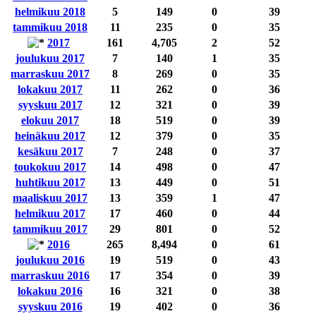
helmikuu 2018
5
149
0
39
tammikuu 2018
11
235
0
35
2017
161
4,705
2
52
joulukuu 2017
7
140
1
35
marraskuu 2017
8
269
0
35
lokakuu 2017
11
262
0
36
syyskuu 2017
12
321
0
39
elokuu 2017
18
519
0
39
heinäkuu 2017
12
379
0
35
kesäkuu 2017
7
248
0
37
toukokuu 2017
14
498
0
47
huhtikuu 2017
13
449
0
51
maaliskuu 2017
13
359
1
47
helmikuu 2017
17
460
0
44
tammikuu 2017
29
801
0
52
2016
265
8,494
0
61
joulukuu 2016
19
519
0
43
marraskuu 2016
17
354
0
39
lokakuu 2016
16
321
0
38
syyskuu 2016
19
402
0
36