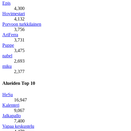
Epis
4,300
Hovimestari
4,132
Porvoon turkkilainen
3,756
AriFerra
3,731
Puppe
3,475
nabel
2,693
miku
2,377
Alueiden Top 10
HeSu
16,947
Kalenteri
9,067
Jalkapallo
7,400
Vapaa keskustelu