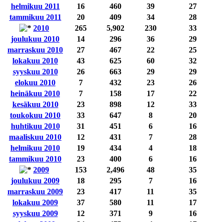
helmikuu 2011
16
460
39
27
tammikuu 2011
20
409
34
28
2010
265
5,902
230
33
joulukuu 2010
14
296
36
29
marraskuu 2010
27
467
22
25
lokakuu 2010
43
625
60
32
syyskuu 2010
26
663
29
29
elokuu 2010
7
432
23
26
heinäkuu 2010
7
158
17
22
kesäkuu 2010
23
898
12
33
toukokuu 2010
33
647
8
20
huhtikuu 2010
31
451
6
16
maaliskuu 2010
12
431
7
28
helmikuu 2010
19
434
4
18
tammikuu 2010
23
400
6
16
2009
153
2,496
48
35
joulukuu 2009
18
295
7
16
marraskuu 2009
23
417
11
35
lokakuu 2009
37
580
11
17
syyskuu 2009
12
371
9
16