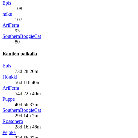
Epis
108
miku
107
AriFerra
95
SouthernBoogieCat
80
Kauiten paikalla
Epis
73d 2h 26m
Hönkki
56d 11h 40m
AriFerra
54d 22h 40m
Puppe
40d 5h 37m
SouthernBoogieCat
29d 14h 2m
Rossonero
28d 16h 46m
Pejoka
22d 5h 22m