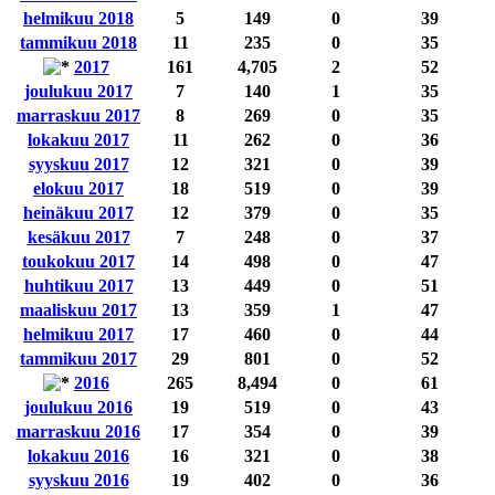
helmikuu 2018
5
149
0
39
tammikuu 2018
11
235
0
35
2017
161
4,705
2
52
joulukuu 2017
7
140
1
35
marraskuu 2017
8
269
0
35
lokakuu 2017
11
262
0
36
syyskuu 2017
12
321
0
39
elokuu 2017
18
519
0
39
heinäkuu 2017
12
379
0
35
kesäkuu 2017
7
248
0
37
toukokuu 2017
14
498
0
47
huhtikuu 2017
13
449
0
51
maaliskuu 2017
13
359
1
47
helmikuu 2017
17
460
0
44
tammikuu 2017
29
801
0
52
2016
265
8,494
0
61
joulukuu 2016
19
519
0
43
marraskuu 2016
17
354
0
39
lokakuu 2016
16
321
0
38
syyskuu 2016
19
402
0
36