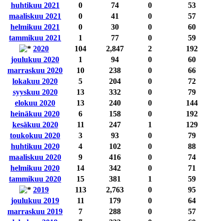
huhtikuu 2021
0
74
0
53
maaliskuu 2021
0
41
0
57
helmikuu 2021
0
30
0
60
tammikuu 2021
1
77
0
59
2020
104
2,847
2
192
joulukuu 2020
1
94
0
60
marraskuu 2020
10
238
0
66
lokakuu 2020
5
204
0
72
syyskuu 2020
13
332
0
79
elokuu 2020
13
240
0
144
heinäkuu 2020
6
158
0
192
kesäkuu 2020
11
247
1
129
toukokuu 2020
3
93
0
79
huhtikuu 2020
4
102
0
88
maaliskuu 2020
9
416
0
74
helmikuu 2020
14
342
0
71
tammikuu 2020
15
381
1
59
2019
113
2,763
0
95
joulukuu 2019
11
179
0
64
marraskuu 2019
7
288
0
57