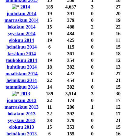
tammikuu 2015
15
538
1
18
2014
185
4,637
3
27
joulukuu 2014
19
391
0
20
marraskuu 2014
15
379
0
19
lokakuu 2014
15
488
2
22
syyskuu 2014
19
484
0
16
elokuu 2014
19
425
0
11
heinäkuu 2014
6
115
0
15
kesäkuu 2014
6
361
0
18
toukokuu 2014
19
354
0
12
huhtikuu 2014
18
382
0
13
maaliskuu 2014
13
422
0
27
helmikuu 2014
22
454
1
21
tammikuu 2014
14
382
0
15
2013
189
3,514
3
30
joulukuu 2013
22
174
0
17
marraskuu 2013
11
286
1
12
lokakuu 2013
22
392
0
17
syyskuu 2013
38
379
0
21
elokuu 2013
15
353
0
15
heinäkuu 2013
6
155
0
16