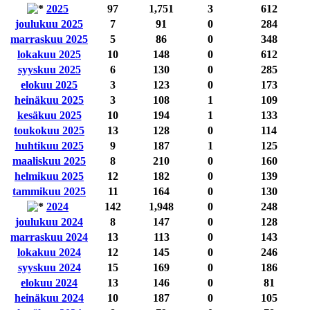
2025
97
1,751
3
612
joulukuu 2025
7
91
0
284
marraskuu 2025
5
86
0
348
lokakuu 2025
10
148
0
612
syyskuu 2025
6
130
0
285
elokuu 2025
3
123
0
173
heinäkuu 2025
3
108
1
109
kesäkuu 2025
10
194
1
133
toukokuu 2025
13
128
0
114
huhtikuu 2025
9
187
1
125
maaliskuu 2025
8
210
0
160
helmikuu 2025
12
182
0
139
tammikuu 2025
11
164
0
130
2024
142
1,948
0
248
joulukuu 2024
8
147
0
128
marraskuu 2024
13
113
0
143
lokakuu 2024
12
145
0
246
syyskuu 2024
15
169
0
186
elokuu 2024
13
146
0
81
heinäkuu 2024
10
187
0
105