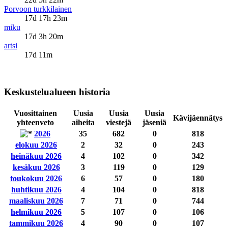
Porvoon turkkilainen
17d 17h 23m
miku
17d 3h 20m
artsi
17d 11m
Keskustelualueen historia
Vuosittainen
Uusia
Uusia
Uusia
Kävijäennätys
yhteenveto
aiheita
viestejä
jäseniä
2026
35
682
0
818
elokuu 2026
2
32
0
243
heinäkuu 2026
4
102
0
342
kesäkuu 2026
3
119
0
129
toukokuu 2026
6
57
0
180
huhtikuu 2026
4
104
0
818
maaliskuu 2026
7
71
0
744
helmikuu 2026
5
107
0
106
tammikuu 2026
4
90
0
107