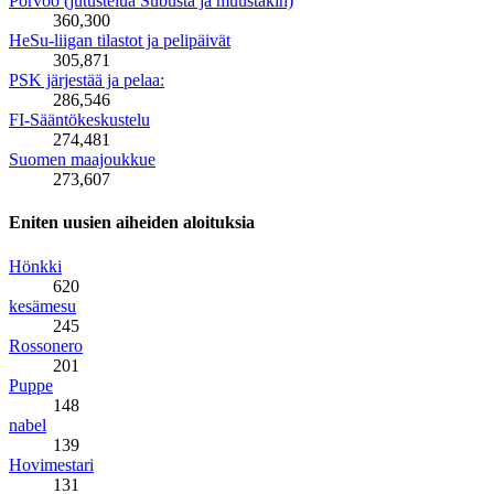
Porvoo (jutustelua Subusta ja muustakin)
360,300
HeSu-liigan tilastot ja pelipäivät
305,871
PSK järjestää ja pelaa:
286,546
FI-Sääntökeskustelu
274,481
Suomen maajoukkue
273,607
Eniten uusien aiheiden aloituksia
Hönkki
620
kesämesu
245
Rossonero
201
Puppe
148
nabel
139
Hovimestari
131