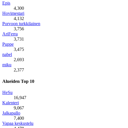
Epis
4,300
Hovimestari
4,132
Porvoon turkkilainen
3,756
AriFerra
3,731
Puppe
3,475
nabel
2,693
miku
2,377
Alueiden Top 10
HeSu
16,947
Kalenteri
9,067
Jalkapallo
7,400
Vapaa keskustelu