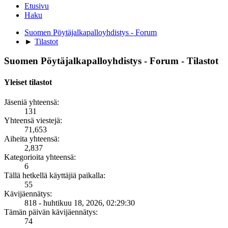
Etusivu
Haku
Suomen Pöytäjalkapalloyhdistys - Forum
►
Tilastot
Suomen Pöytäjalkapalloyhdistys - Forum - Tilastot
Yleiset tilastot
Jäseniä yhteensä:
131
Yhteensä viestejä:
71,653
Aiheita yhteensä:
2,837
Kategorioita yhteensä:
6
Tällä hetkellä käyttäjiä paikalla:
55
Kävijäennätys:
818 - huhtikuu 18, 2026, 02:29:30
Tämän päivän kävijäennätys:
74