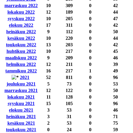
marraskuu 2022
10
309
0
42
lokakuu 2022
12
189
0
44
syyskuu 2022
10
205
0
47
elokuu 2022
17
311
0
42
heinäkuu 2022
9
112
0
50
kesäkuu 2022
10
220
0
44
toukokuu 2022
13
203
0
42
huhtikuu 2022
10
217
0
45
maaliskuu 2022
9
209
0
46
helmikuu 2022
12
211
0
39
tammikuu 2022
16
217
1
49
2021
52
811
0
96
joulukuu 2021
5
73
0
53
marraskuu 2021
12
122
0
50
lokakuu 2021
11
128
0
50
syyskuu 2021
15
105
0
96
elokuu 2021
3
53
0
46
heinäkuu 2021
3
31
0
71
kesäkuu 2021
2
53
0
75
toukokuu 2021
0
24
0
59