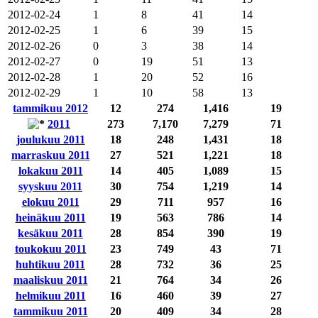
2012-02-24
1
8
41
14
2012-02-25
1
6
39
15
2012-02-26
0
3
38
14
2012-02-27
0
19
51
13
2012-02-28
1
20
52
16
2012-02-29
1
10
58
13
tammikuu 2012
12
274
1,416
19
2011
273
7,170
7,279
71
joulukuu 2011
18
248
1,431
18
marraskuu 2011
27
521
1,221
18
lokakuu 2011
14
405
1,089
15
syyskuu 2011
30
754
1,219
14
elokuu 2011
29
711
957
16
heinäkuu 2011
19
563
786
14
kesäkuu 2011
28
854
390
19
toukokuu 2011
23
749
43
71
huhtikuu 2011
28
732
36
25
maaliskuu 2011
21
764
34
26
helmikuu 2011
16
460
39
27
tammikuu 2011
20
409
34
28