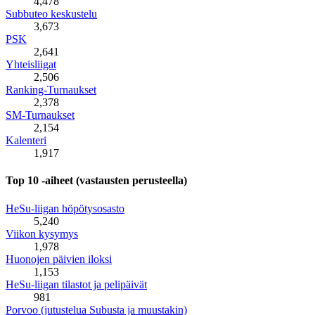
4,478
Subbuteo keskustelu
3,673
PSK
2,641
Yhteisliigat
2,506
Ranking-Turnaukset
2,378
SM-Turnaukset
2,154
Kalenteri
1,917
Top 10 -aiheet (vastausten perusteella)
HeSu-liigan höpötysosasto
5,240
Viikon kysymys
1,978
Huonojen päivien iloksi
1,153
HeSu-liigan tilastot ja pelipäivät
981
Porvoo (jutustelua Subusta ja muustakin)