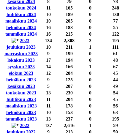
kesäkuu 2024
8
79
0
78
toukokuu 2024
11
165
0
248
huhtikuu 2024
10
189
0
130
maaliskuu 2024
10
205
0
77
helmikuu 2024
16
188
0
55
tammikuu 2024
16
215
0
122
2023
134
2,308
2
195
joulukuu 2023
10
211
1
111
marraskuu 2023
9
199
0
61
lokakuu 2023
17
194
0
48
syyskuu 2023
14
166
1
67
elokuu 2023
12
204
0
45
heinäkuu 2023
9
125
0
44
kesäkuu 2023
5
207
0
49
toukokuu 2023
13
230
0
54
huhtikuu 2023
11
204
0
45
maaliskuu 2023
11
178
0
56
helmikuu 2023
10
153
0
63
tammikuu 2023
13
237
0
195
2022
137
2,616
1
59
joulukuu 2022
9
213
0
59