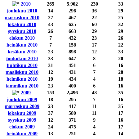
2010
265
5,902
230
33
joulukuu 2010
14
296
36
29
marraskuu 2010
27
467
22
25
lokakuu 2010
43
625
60
32
syyskuu 2010
26
663
29
29
elokuu 2010
7
432
23
26
heinäkuu 2010
7
158
17
22
kesäkuu 2010
23
898
12
33
toukokuu 2010
33
647
8
20
huhtikuu 2010
31
451
6
16
maaliskuu 2010
12
431
7
28
helmikuu 2010
19
434
4
18
tammikuu 2010
23
400
6
16
2009
153
2,496
48
35
joulukuu 2009
18
295
7
16
marraskuu 2009
23
417
11
35
lokakuu 2009
37
580
11
17
syyskuu 2009
12
371
9
16
elokuu 2009
24
475
4
17
heinäkuu 2009
13
251
4
14