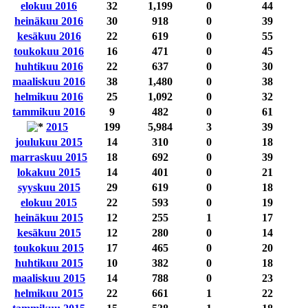
elokuu 2016
32
1,199
0
44
heinäkuu 2016
30
918
0
39
kesäkuu 2016
22
619
0
55
toukokuu 2016
16
471
0
45
huhtikuu 2016
22
637
0
30
maaliskuu 2016
38
1,480
0
38
helmikuu 2016
25
1,092
0
32
tammikuu 2016
9
482
0
61
2015
199
5,984
3
39
joulukuu 2015
14
310
0
18
marraskuu 2015
18
692
0
39
lokakuu 2015
14
401
0
21
syyskuu 2015
29
619
0
18
elokuu 2015
22
593
0
19
heinäkuu 2015
12
255
1
17
kesäkuu 2015
12
280
0
14
toukokuu 2015
17
465
0
20
huhtikuu 2015
10
382
0
18
maaliskuu 2015
14
788
0
23
helmikuu 2015
22
661
1
22