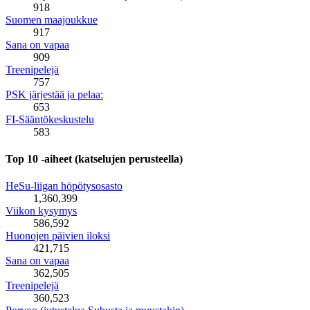
918
Suomen maajoukkue
917
Sana on vapaa
909
Treenipelejä
757
PSK järjestää ja pelaa:
653
FI-Sääntökeskustelu
583
Top 10 -aiheet (katselujen perusteella)
HeSu-liigan höpötysosasto
1,360,399
Viikon kysymys
586,592
Huonojen päivien iloksi
421,715
Sana on vapaa
362,505
Treenipelejä
360,523