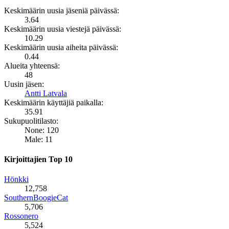
Keskimäärin uusia jäseniä päivässä:
3.64
Keskimäärin uusia viestejä päivässä:
10.29
Keskimäärin uusia aiheita päivässä:
0.44
Alueita yhteensä:
48
Uusin jäsen:
Antti Latvala
Keskimäärin käyttäjiä paikalla:
35.91
Sukupuolitilasto:
None: 120
Male: 11
Kirjoittajien Top 10
Hönkki
12,758
SouthernBoogieCat
5,706
Rossonero
5,524