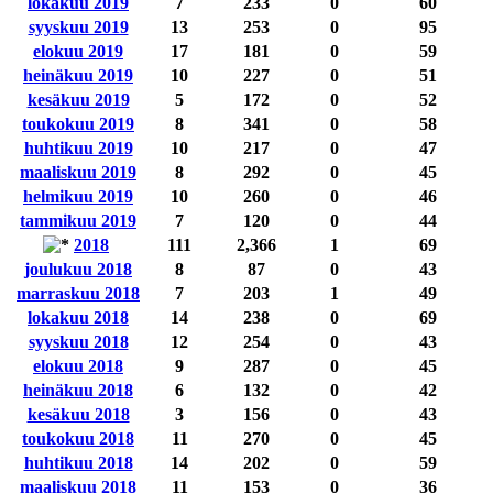
lokakuu 2019
7
233
0
60
syyskuu 2019
13
253
0
95
elokuu 2019
17
181
0
59
heinäkuu 2019
10
227
0
51
kesäkuu 2019
5
172
0
52
toukokuu 2019
8
341
0
58
huhtikuu 2019
10
217
0
47
maaliskuu 2019
8
292
0
45
helmikuu 2019
10
260
0
46
tammikuu 2019
7
120
0
44
2018
111
2,366
1
69
joulukuu 2018
8
87
0
43
marraskuu 2018
7
203
1
49
lokakuu 2018
14
238
0
69
syyskuu 2018
12
254
0
43
elokuu 2018
9
287
0
45
heinäkuu 2018
6
132
0
42
kesäkuu 2018
3
156
0
43
toukokuu 2018
11
270
0
45
huhtikuu 2018
14
202
0
59
maaliskuu 2018
11
153
0
36