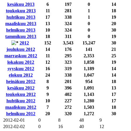
kesäkuu 2013
6
197
0
14
toukokuu 2013
11
281
1
18
huhtikuu 2013
17
338
1
19
maaliskuu 2013
13
324
0
20
helmikuu 2013
10
324
0
30
tammikuu 2013
18
311
0
19
2012
152
3,543
15,247
30
joulukuu 2012
14
176
141
21
marraskuu 2012
11
295
2,353
25
lokakuu 2012
12
323
1,858
19
syyskuu 2012
16
319
1,189
14
elokuu 2012
24
338
1,047
14
heinäkuu 2012
8
201
954
18
kesäkuu 2012
9
396
1,091
13
toukokuu 2012
9
402
1,143
17
huhtikuu 2012
10
227
1,280
17
maaliskuu 2012
7
272
1,503
18
helmikuu 2012
20
320
1,272
30
2012-02-01
0
8
48
9
2012-02-02
0
16
40
12