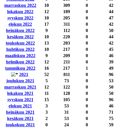
marraskuu 2022
10
309
0
42
lokakuu 2022
12
189
0
44
syyskuu 2022
10
205
0
47
elokuu 2022
17
311
0
42
heinäkuu 2022
9
112
0
50
kesäkuu 2022
10
220
0
44
toukokuu 2022
13
203
0
42
huhtikuu 2022
10
217
0
45
maaliskuu 2022
9
209
0
46
helmikuu 2022
12
211
0
39
tammikuu 2022
16
217
1
49
2021
52
811
0
96
joulukuu 2021
5
73
0
53
marraskuu 2021
12
122
0
50
lokakuu 2021
11
128
0
50
syyskuu 2021
15
105
0
96
elokuu 2021
3
53
0
46
heinäkuu 2021
3
31
0
71
kesäkuu 2021
2
53
0
75
toukokuu 2021
0
24
0
59