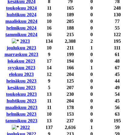
kesäkuu 2024
8
79
0
78
toukokuu 2024
11
165
0
248
huhtikuu 2024
10
189
0
130
maaliskuu 2024
10
205
0
77
helmikuu 2024
16
188
0
55
tammikuu 2024
16
215
0
122
2023
134
2,308
2
195
joulukuu 2023
10
211
1
111
marraskuu 2023
9
199
0
61
lokakuu 2023
17
194
0
48
syyskuu 2023
14
166
1
67
elokuu 2023
12
204
0
45
heinäkuu 2023
9
125
0
44
kesäkuu 2023
5
207
0
49
toukokuu 2023
13
230
0
54
huhtikuu 2023
11
204
0
45
maaliskuu 2023
11
178
0
56
helmikuu 2023
10
153
0
63
tammikuu 2023
13
237
0
195
2022
137
2,616
1
59
joulukuu 2022
9
213
0
59