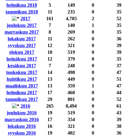
helmikuu 2018
5
149
0
39
tammikuu 2018
11
235
0
35
2017
161
4,705
2
52
joulukuu 2017
7
140
1
35
marraskuu 2017
8
269
0
35
lokakuu 2017
11
262
0
36
syyskuu 2017
12
321
0
39
elokuu 2017
18
519
0
39
heinäkuu 2017
12
379
0
35
kesäkuu 2017
7
248
0
37
toukokuu 2017
14
498
0
47
huhtikuu 2017
13
449
0
51
maaliskuu 2017
13
359
1
47
helmikuu 2017
17
460
0
44
tammikuu 2017
29
801
0
52
2016
265
8,494
0
61
joulukuu 2016
19
519
0
43
marraskuu 2016
17
354
0
39
lokakuu 2016
16
321
0
38
syyskuu 2016
19
402
0
36