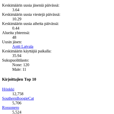
Keskimäärin uusia jäseniä päivässä:
3.64
Keskimäärin uusia viestejä päivässä:
10.29
Keskimäärin uusia aiheita päivässä:
0.44
Alueita yhteensä:
48
Uusin jäsen:
Antti Latvala
Keskimäärin käyttäjiä paikalla:
35.94
Sukupuolitilasto:
None: 120
Male: 11
Kirjoittajien Top 10
Hönkki
12,758
SouthernBoogieCat
5,706
Rossonero
5,524