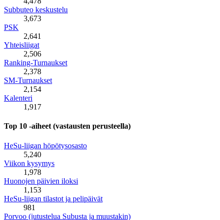
4,478
Subbuteo keskustelu
3,673
PSK
2,641
Yhteisliigat
2,506
Ranking-Turnaukset
2,378
SM-Turnaukset
2,154
Kalenteri
1,917
Top 10 -aiheet (vastausten perusteella)
HeSu-liigan höpötysosasto
5,240
Viikon kysymys
1,978
Huonojen päivien iloksi
1,153
HeSu-liigan tilastot ja pelipäivät
981
Porvoo (jutustelua Subusta ja muustakin)