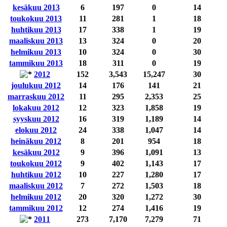
kesäkuu 2013
6
197
0
14
toukokuu 2013
11
281
1
18
huhtikuu 2013
17
338
1
19
maaliskuu 2013
13
324
0
20
helmikuu 2013
10
324
0
30
tammikuu 2013
18
311
0
19
2012
152
3,543
15,247
30
joulukuu 2012
14
176
141
21
marraskuu 2012
11
295
2,353
25
lokakuu 2012
12
323
1,858
19
syyskuu 2012
16
319
1,189
14
elokuu 2012
24
338
1,047
14
heinäkuu 2012
8
201
954
18
kesäkuu 2012
9
396
1,091
13
toukokuu 2012
9
402
1,143
17
huhtikuu 2012
10
227
1,280
17
maaliskuu 2012
7
272
1,503
18
helmikuu 2012
20
320
1,272
30
tammikuu 2012
12
274
1,416
19
2011
273
7,170
7,279
71