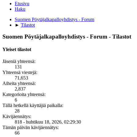
Etusivu
Haku
Suomen Pöytäjalkapalloyhdistys - Forum
►
Tilastot
Suomen Pöytäjalkapalloyhdistys - Forum - Tilastot
Yleiset tilastot
Jäseniä yhteensä:
131
Yhteensä viestejä:
71,653
Aiheita yhteensä:
2,837
Kategorioita yhteensä:
6
Tällä hetkellä käyttäjiä paikalla:
28
Kävijäennätys:
818 - huhtikuu 18, 2026, 02:29:30
Tämän päivän kävijäennätys:
66