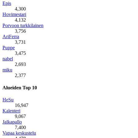
Epis
4,300
Hovimestari
4,132
Porvoon turkkilainen
3,756
AriFerra
3,731
Puppe
3,475
nabel
2,693
miku
2,377
Alueiden Top 10
HeSu
16,947
Kalenteri
9,067
Jalkapallo
7,400
Vapaa keskustelu