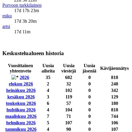
Porvoon turkkilainen
17d 17h 23m
miku
17d 3h 20m
artsi
17d 11m
Keskustelualueen historia
Vuosittainen
Uusia
Uusia
Uusia
Kävijäennätys
yhteenveto
aiheita
viestejä
jäseniä
2026
35
682
0
818
elokuu 2026
2
32
0
248
heinäkuu 2026
4
102
0
342
kesäkuu 2026
3
119
0
129
toukokuu 2026
6
57
0
180
huhtikuu 2026
4
104
0
818
maaliskuu 2026
7
71
0
744
helmikuu 2026
5
107
0
106
tammikuu 2026
4
90
0
107