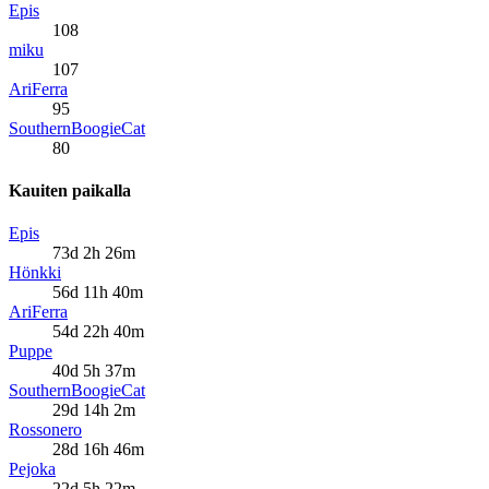
Epis
108
miku
107
AriFerra
95
SouthernBoogieCat
80
Kauiten paikalla
Epis
73d 2h 26m
Hönkki
56d 11h 40m
AriFerra
54d 22h 40m
Puppe
40d 5h 37m
SouthernBoogieCat
29d 14h 2m
Rossonero
28d 16h 46m
Pejoka
22d 5h 22m