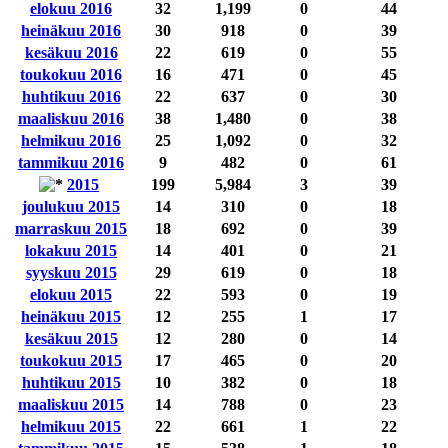
elokuu 2016
32
1,199
0
44
heinäkuu 2016
30
918
0
39
kesäkuu 2016
22
619
0
55
toukokuu 2016
16
471
0
45
huhtikuu 2016
22
637
0
30
maaliskuu 2016
38
1,480
0
38
helmikuu 2016
25
1,092
0
32
tammikuu 2016
9
482
0
61
2015
199
5,984
3
39
joulukuu 2015
14
310
0
18
marraskuu 2015
18
692
0
39
lokakuu 2015
14
401
0
21
syyskuu 2015
29
619
0
18
elokuu 2015
22
593
0
19
heinäkuu 2015
12
255
1
17
kesäkuu 2015
12
280
0
14
toukokuu 2015
17
465
0
20
huhtikuu 2015
10
382
0
18
maaliskuu 2015
14
788
0
23
helmikuu 2015
22
661
1
22