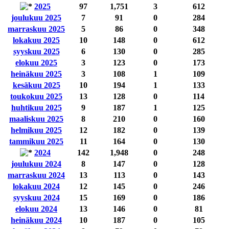
2025
97
1,751
3
612
joulukuu 2025
7
91
0
284
marraskuu 2025
5
86
0
348
lokakuu 2025
10
148
0
612
syyskuu 2025
6
130
0
285
elokuu 2025
3
123
0
173
heinäkuu 2025
3
108
1
109
kesäkuu 2025
10
194
1
133
toukokuu 2025
13
128
0
114
huhtikuu 2025
9
187
1
125
maaliskuu 2025
8
210
0
160
helmikuu 2025
12
182
0
139
tammikuu 2025
11
164
0
130
2024
142
1,948
0
248
joulukuu 2024
8
147
0
128
marraskuu 2024
13
113
0
143
lokakuu 2024
12
145
0
246
syyskuu 2024
15
169
0
186
elokuu 2024
13
146
0
81
heinäkuu 2024
10
187
0
105