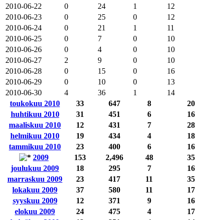
2010-06-22
0
24
1
12
2010-06-23
0
25
0
12
2010-06-24
0
21
1
11
2010-06-25
0
7
0
10
2010-06-26
0
4
0
10
2010-06-27
2
9
0
10
2010-06-28
0
15
0
16
2010-06-29
0
10
0
13
2010-06-30
4
36
1
14
toukokuu 2010
33
647
8
20
huhtikuu 2010
31
451
6
16
maaliskuu 2010
12
431
7
28
helmikuu 2010
19
434
4
18
tammikuu 2010
23
400
6
16
2009
153
2,496
48
35
joulukuu 2009
18
295
7
16
marraskuu 2009
23
417
11
35
lokakuu 2009
37
580
11
17
syyskuu 2009
12
371
9
16
elokuu 2009
24
475
4
17