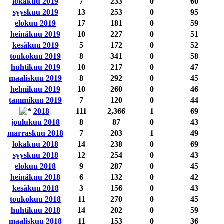
lokakuu 2019
7
233
0
60
syyskuu 2019
13
253
0
95
elokuu 2019
17
181
0
59
heinäkuu 2019
10
227
0
51
kesäkuu 2019
5
172
0
52
toukokuu 2019
8
341
0
58
huhtikuu 2019
10
217
0
47
maaliskuu 2019
8
292
0
45
helmikuu 2019
10
260
0
46
tammikuu 2019
7
120
0
44
2018
111
2,366
1
69
joulukuu 2018
8
87
0
43
marraskuu 2018
7
203
1
49
lokakuu 2018
14
238
0
69
syyskuu 2018
12
254
0
43
elokuu 2018
9
287
0
45
heinäkuu 2018
6
132
0
42
kesäkuu 2018
3
156
0
43
toukokuu 2018
11
270
0
45
huhtikuu 2018
14
202
0
59
maaliskuu 2018
11
153
0
36