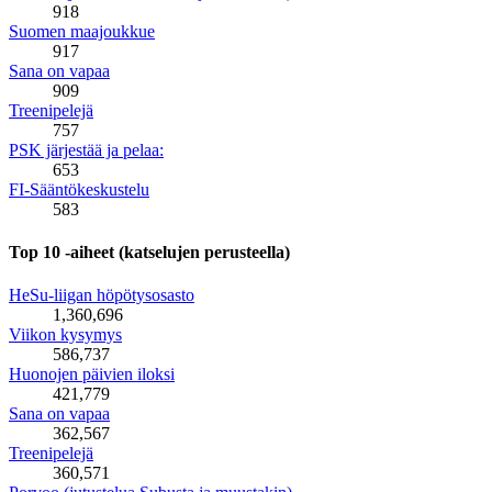
918
Suomen maajoukkue
917
Sana on vapaa
909
Treenipelejä
757
PSK järjestää ja pelaa:
653
FI-Sääntökeskustelu
583
Top 10 -aiheet (katselujen perusteella)
HeSu-liigan höpötysosasto
1,360,696
Viikon kysymys
586,737
Huonojen päivien iloksi
421,779
Sana on vapaa
362,567
Treenipelejä
360,571