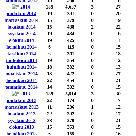
tammikuu 2015
15
538
1
18
2014
185
4,637
3
27
joulukuu 2014
19
391
0
20
marraskuu 2014
15
379
0
19
lokakuu 2014
15
488
2
22
syyskuu 2014
19
484
0
16
elokuu 2014
19
425
0
11
heinäkuu 2014
6
115
0
15
kesäkuu 2014
6
361
0
18
toukokuu 2014
19
354
0
12
huhtikuu 2014
18
382
0
13
maaliskuu 2014
13
422
0
27
helmikuu 2014
22
454
1
21
tammikuu 2014
14
382
0
15
2013
189
3,514
3
30
joulukuu 2013
22
174
0
17
marraskuu 2013
11
286
1
12
lokakuu 2013
22
392
0
17
syyskuu 2013
38
379
0
21
elokuu 2013
15
353
0
15
heinäkuu 2013
6
155
0
16