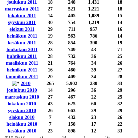
joulukuu 2011
18
248
1,431
18
marraskuu 2011
27
521
1,221
18
lokakuu 2011
14
405
1,089
15
syyskuu 2011
30
754
1,219
14
elokuu 2011
29
711
957
16
heinäkuu 2011
19
563
786
14
kesäkuu 2011
28
854
390
19
toukokuu 2011
23
749
43
71
huhtikuu 2011
28
732
36
25
maaliskuu 2011
21
764
34
26
helmikuu 2011
16
460
39
27
tammikuu 2011
20
409
34
28
2010
265
5,902
230
33
joulukuu 2010
14
296
36
29
marraskuu 2010
27
467
22
25
lokakuu 2010
43
625
60
32
syyskuu 2010
26
663
29
29
elokuu 2010
7
432
23
26
heinäkuu 2010
7
158
17
22
kesäkuu 2010
23
898
12
33
2010-06-01
0
43
1
16