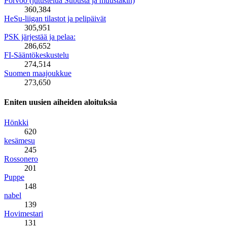
Porvoo (jutustelua Subusta ja muustakin)
360,384
HeSu-liigan tilastot ja pelipäivät
305,951
PSK järjestää ja pelaa:
286,652
FI-Sääntökeskustelu
274,514
Suomen maajoukkue
273,650
Eniten uusien aiheiden aloituksia
Hönkki
620
kesämesu
245
Rossonero
201
Puppe
148
nabel
139
Hovimestari
131