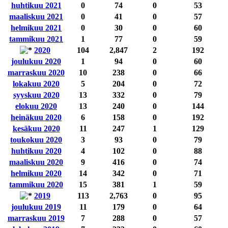
huhtikuu 2021
0
74
0
53
maaliskuu 2021
0
41
0
57
helmikuu 2021
0
30
0
60
tammikuu 2021
1
77
0
59
2020
104
2,847
2
192
joulukuu 2020
1
94
0
60
marraskuu 2020
10
238
0
66
lokakuu 2020
5
204
0
72
syyskuu 2020
13
332
0
79
elokuu 2020
13
240
0
144
heinäkuu 2020
6
158
0
192
kesäkuu 2020
11
247
1
129
toukokuu 2020
3
93
0
79
huhtikuu 2020
4
102
0
88
maaliskuu 2020
9
416
0
74
helmikuu 2020
14
342
0
71
tammikuu 2020
15
381
1
59
2019
113
2,763
0
95
joulukuu 2019
11
179
0
64
marraskuu 2019
7
288
0
57