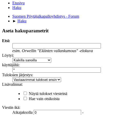
Etusivu
Haku
Suomen Pöytäjalkapalloyhdistys - Forum
►
Haku
Aseta hakuparametrit
Etsi:
esim.
Orwellin "Eläinten vallankumous" -elokuva
Löytyi:
käyttäjältä:
Tuloksien järjestys:
Lisävalinnat:
Näytä tulokset viesteinä
Hae vain otsikoista
Viestin ikä:
Aikajaksolla
-