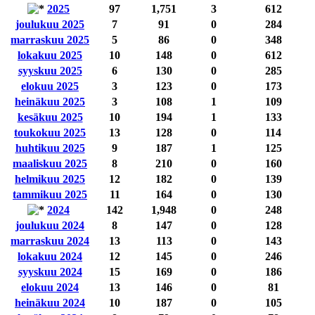
2025
97
1,751
3
612
joulukuu 2025
7
91
0
284
marraskuu 2025
5
86
0
348
lokakuu 2025
10
148
0
612
syyskuu 2025
6
130
0
285
elokuu 2025
3
123
0
173
heinäkuu 2025
3
108
1
109
kesäkuu 2025
10
194
1
133
toukokuu 2025
13
128
0
114
huhtikuu 2025
9
187
1
125
maaliskuu 2025
8
210
0
160
helmikuu 2025
12
182
0
139
tammikuu 2025
11
164
0
130
2024
142
1,948
0
248
joulukuu 2024
8
147
0
128
marraskuu 2024
13
113
0
143
lokakuu 2024
12
145
0
246
syyskuu 2024
15
169
0
186
elokuu 2024
13
146
0
81
heinäkuu 2024
10
187
0
105