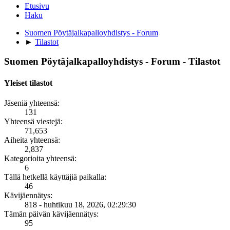
Etusivu
Haku
Suomen Pöytäjalkapalloyhdistys - Forum
►
Tilastot
Suomen Pöytäjalkapalloyhdistys - Forum - Tilastot
Yleiset tilastot
Jäseniä yhteensä:
131
Yhteensä viestejä:
71,653
Aiheita yhteensä:
2,837
Kategorioita yhteensä:
6
Tällä hetkellä käyttäjiä paikalla:
46
Kävijäennätys:
818 - huhtikuu 18, 2026, 02:29:30
Tämän päivän kävijäennätys:
95