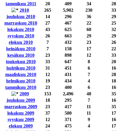
tammikuu 2011
20
409
34
28
2010
265
5,902
230
33
joulukuu 2010
14
296
36
29
marraskuu 2010
27
467
22
25
lokakuu 2010
43
625
60
32
syyskuu 2010
26
663
29
29
elokuu 2010
7
432
23
26
heinäkuu 2010
7
158
17
22
kesäkuu 2010
23
898
12
33
toukokuu 2010
33
647
8
20
huhtikuu 2010
31
451
6
16
maaliskuu 2010
12
431
7
28
helmikuu 2010
19
434
4
18
tammikuu 2010
23
400
6
16
2009
153
2,496
48
35
joulukuu 2009
18
295
7
16
marraskuu 2009
23
417
11
35
lokakuu 2009
37
580
11
17
syyskuu 2009
12
371
9
16
elokuu 2009
24
475
4
17