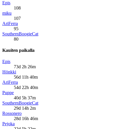
Epis
108
miku
107
AriFerra
95
SouthernBoogieCat
80
Kauiten paikalla
Epis
73d 2h 26m
Hönkki
56d 11h 40m
AriFerra
54d 22h 40m
Puppe
40d 5h 37m
SouthernBoogieCat
29d 14h 2m
Rossonero
28d 16h 46m
Pejoka
22d 5h 22m