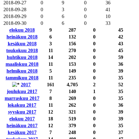
2018-09-27
0
9
0
36
2018-09-28
0
3
0
41
2018-09-29
0
6
0
10
2018-09-30
0
6
0
33
elokuu 2018
9
287
0
45
heinäkuu 2018
6
132
0
42
kesäkuu 2018
3
156
0
43
toukokuu 2018
11
270
0
45
huhtikuu 2018
14
202
0
59
maaliskuu 2018
11
153
0
36
helmikuu 2018
5
149
0
39
tammikuu 2018
11
235
0
35
2017
161
4,705
2
52
joulukuu 2017
7
140
1
35
marraskuu 2017
8
269
0
35
lokakuu 2017
11
262
0
36
syyskuu 2017
12
321
0
39
elokuu 2017
18
519
0
39
heinäkuu 2017
12
379
0
35
kesäkuu 2017
7
248
0
37