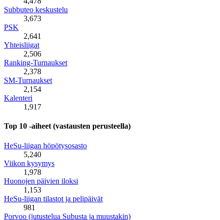
4,478
Subbuteo keskustelu
3,673
PSK
2,641
Yhteisliigat
2,506
Ranking-Turnaukset
2,378
SM-Turnaukset
2,154
Kalenteri
1,917
Top 10 -aiheet (vastausten perusteella)
HeSu-liigan höpötysosasto
5,240
Viikon kysymys
1,978
Huonojen päivien iloksi
1,153
HeSu-liigan tilastot ja pelipäivät
981
Porvoo (jutustelua Subusta ja muustakin)