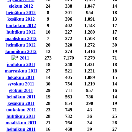
elokuu 2012
24
338
1,047
14
heinäkuu 2012
8
201
954
18
kesäkuu 2012
9
396
1,091
13
toukokuu 2012
9
402
1,143
17
huhtikuu 2012
10
227
1,280
17
maaliskuu 2012
7
272
1,503
18
helmikuu 2012
20
320
1,272
30
tammikuu 2012
12
274
1,416
19
2011
273
7,170
7,279
71
joulukuu 2011
18
248
1,431
18
marraskuu 2011
27
521
1,221
18
lokakuu 2011
14
405
1,089
15
syyskuu 2011
30
754
1,219
14
elokuu 2011
29
711
957
16
heinäkuu 2011
19
563
786
14
kesäkuu 2011
28
854
390
19
toukokuu 2011
23
749
43
71
huhtikuu 2011
28
732
36
25
maaliskuu 2011
21
764
34
26
helmikuu 2011
16
460
39
27