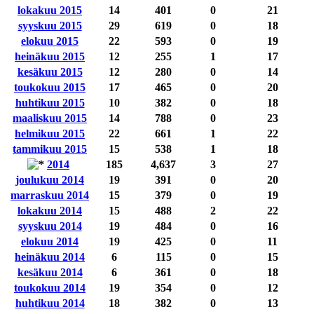
lokakuu 2015
14
401
0
21
syyskuu 2015
29
619
0
18
elokuu 2015
22
593
0
19
heinäkuu 2015
12
255
1
17
kesäkuu 2015
12
280
0
14
toukokuu 2015
17
465
0
20
huhtikuu 2015
10
382
0
18
maaliskuu 2015
14
788
0
23
helmikuu 2015
22
661
1
22
tammikuu 2015
15
538
1
18
2014
185
4,637
3
27
joulukuu 2014
19
391
0
20
marraskuu 2014
15
379
0
19
lokakuu 2014
15
488
2
22
syyskuu 2014
19
484
0
16
elokuu 2014
19
425
0
11
heinäkuu 2014
6
115
0
15
kesäkuu 2014
6
361
0
18
toukokuu 2014
19
354
0
12
huhtikuu 2014
18
382
0
13