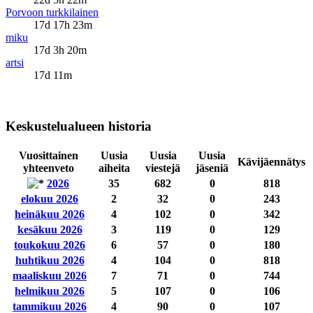
Porvoon turkkilainen
17d 17h 23m
miku
17d 3h 20m
artsi
17d 11m
Keskustelualueen historia
Vuosittainen
Uusia
Uusia
Uusia
Kävijäennätys
yhteenveto
aiheita
viestejä
jäseniä
2026
35
682
0
818
elokuu 2026
2
32
0
243
heinäkuu 2026
4
102
0
342
kesäkuu 2026
3
119
0
129
toukokuu 2026
6
57
0
180
huhtikuu 2026
4
104
0
818
maaliskuu 2026
7
71
0
744
helmikuu 2026
5
107
0
106
tammikuu 2026
4
90
0
107