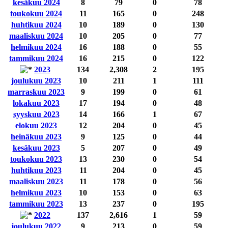
kesäkuu 2024
8
79
0
78
toukokuu 2024
11
165
0
248
huhtikuu 2024
10
189
0
130
maaliskuu 2024
10
205
0
77
helmikuu 2024
16
188
0
55
tammikuu 2024
16
215
0
122
2023
134
2,308
2
195
joulukuu 2023
10
211
1
111
marraskuu 2023
9
199
0
61
lokakuu 2023
17
194
0
48
syyskuu 2023
14
166
1
67
elokuu 2023
12
204
0
45
heinäkuu 2023
9
125
0
44
kesäkuu 2023
5
207
0
49
toukokuu 2023
13
230
0
54
huhtikuu 2023
11
204
0
45
maaliskuu 2023
11
178
0
56
helmikuu 2023
10
153
0
63
tammikuu 2023
13
237
0
195
2022
137
2,616
1
59
joulukuu 2022
9
213
0
59