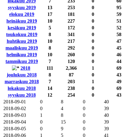
lokakuu 2019
7
233
0
60
syyskuu 2019
13
253
0
95
elokuu 2019
17
181
0
59
heinäkuu 2019
10
227
0
51
kesäkuu 2019
5
172
0
52
toukokuu 2019
8
341
0
58
huhtikuu 2019
10
217
0
47
maaliskuu 2019
8
292
0
45
helmikuu 2019
10
260
0
46
tammikuu 2019
7
120
0
44
2018
111
2,366
1
69
joulukuu 2018
8
87
0
43
marraskuu 2018
7
203
1
49
lokakuu 2018
14
238
0
69
syyskuu 2018
12
254
0
43
2018-09-01
0
8
0
40
2018-09-02
0
4
0
39
2018-09-03
1
8
0
40
2018-09-04
0
15
0
39
2018-09-05
0
9
0
39
2018-09-06
1
5
0
41