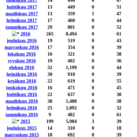
toukokuu 2017
14
498
0
47
huhtikuu 2017
13
449
0
51
maaliskuu 2017
13
359
1
47
helmikuu 2017
17
460
0
44
tammikuu 2017
29
801
0
52
2016
265
8,494
0
61
joulukuu 2016
19
519
0
43
marraskuu 2016
17
354
0
39
lokakuu 2016
16
321
0
38
syyskuu 2016
19
402
0
36
elokuu 2016
32
1,199
0
44
heinäkuu 2016
30
918
0
39
kesäkuu 2016
22
619
0
55
toukokuu 2016
16
471
0
45
huhtikuu 2016
22
637
0
30
maaliskuu 2016
38
1,480
0
38
helmikuu 2016
25
1,092
0
32
tammikuu 2016
9
482
0
61
2015
199
5,984
3
39
joulukuu 2015
14
310
0
18
marraskuu 2015
18
692
0
39