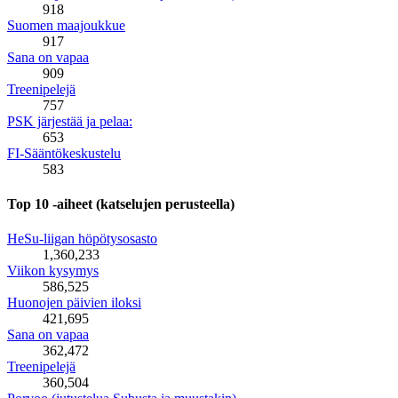
918
Suomen maajoukkue
917
Sana on vapaa
909
Treenipelejä
757
PSK järjestää ja pelaa:
653
FI-Sääntökeskustelu
583
Top 10 -aiheet (katselujen perusteella)
HeSu-liigan höpötysosasto
1,360,233
Viikon kysymys
586,525
Huonojen päivien iloksi
421,695
Sana on vapaa
362,472
Treenipelejä
360,504