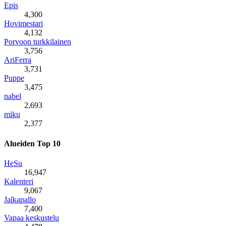
Epis
4,300
Hovimestari
4,132
Porvoon turkkilainen
3,756
AriFerra
3,731
Puppe
3,475
nabel
2,693
miku
2,377
Alueiden Top 10
HeSu
16,947
Kalenteri
9,067
Jalkapallo
7,400
Vapaa keskustelu