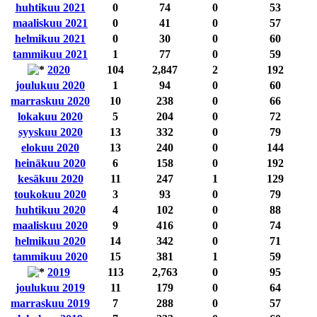
huhtikuu 2021
0
74
0
53
maaliskuu 2021
0
41
0
57
helmikuu 2021
0
30
0
60
tammikuu 2021
1
77
0
59
2020
104
2,847
2
192
joulukuu 2020
1
94
0
60
marraskuu 2020
10
238
0
66
lokakuu 2020
5
204
0
72
syyskuu 2020
13
332
0
79
elokuu 2020
13
240
0
144
heinäkuu 2020
6
158
0
192
kesäkuu 2020
11
247
1
129
toukokuu 2020
3
93
0
79
huhtikuu 2020
4
102
0
88
maaliskuu 2020
9
416
0
74
helmikuu 2020
14
342
0
71
tammikuu 2020
15
381
1
59
2019
113
2,763
0
95
joulukuu 2019
11
179
0
64
marraskuu 2019
7
288
0
57