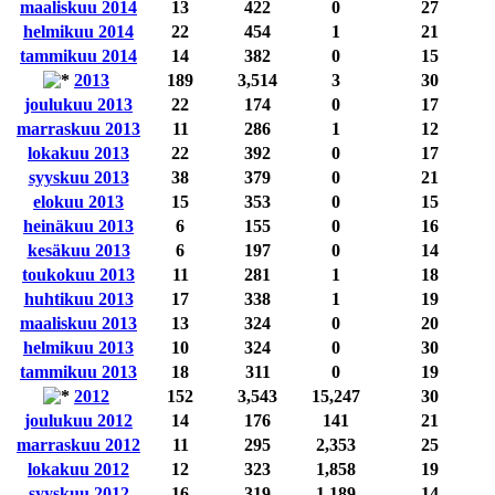
maaliskuu 2014
13
422
0
27
helmikuu 2014
22
454
1
21
tammikuu 2014
14
382
0
15
2013
189
3,514
3
30
joulukuu 2013
22
174
0
17
marraskuu 2013
11
286
1
12
lokakuu 2013
22
392
0
17
syyskuu 2013
38
379
0
21
elokuu 2013
15
353
0
15
heinäkuu 2013
6
155
0
16
kesäkuu 2013
6
197
0
14
toukokuu 2013
11
281
1
18
huhtikuu 2013
17
338
1
19
maaliskuu 2013
13
324
0
20
helmikuu 2013
10
324
0
30
tammikuu 2013
18
311
0
19
2012
152
3,543
15,247
30
joulukuu 2012
14
176
141
21
marraskuu 2012
11
295
2,353
25
lokakuu 2012
12
323
1,858
19
syyskuu 2012
16
319
1,189
14