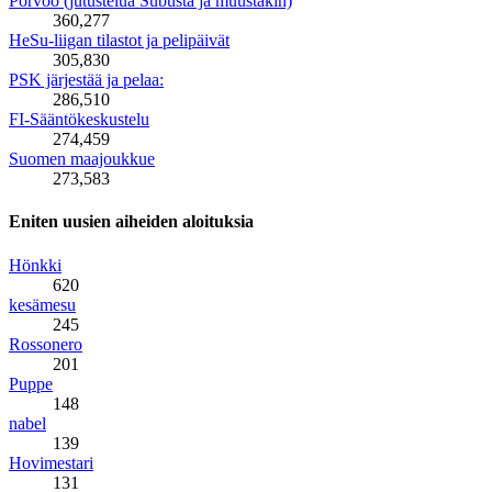
Porvoo (jutustelua Subusta ja muustakin)
360,277
HeSu-liigan tilastot ja pelipäivät
305,830
PSK järjestää ja pelaa:
286,510
FI-Sääntökeskustelu
274,459
Suomen maajoukkue
273,583
Eniten uusien aiheiden aloituksia
Hönkki
620
kesämesu
245
Rossonero
201
Puppe
148
nabel
139
Hovimestari
131