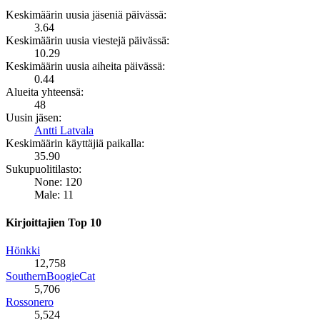
Keskimäärin uusia jäseniä päivässä:
3.64
Keskimäärin uusia viestejä päivässä:
10.29
Keskimäärin uusia aiheita päivässä:
0.44
Alueita yhteensä:
48
Uusin jäsen:
Antti Latvala
Keskimäärin käyttäjiä paikalla:
35.90
Sukupuolitilasto:
None: 120
Male: 11
Kirjoittajien Top 10
Hönkki
12,758
SouthernBoogieCat
5,706
Rossonero
5,524