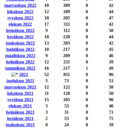
marraskuu 2022
10
309
0
42
lokakuu 2022
12
189
0
44
syyskuu 2022
10
205
0
47
elokuu 2022
17
311
0
42
heinäkuu 2022
9
112
0
50
kesäkuu 2022
10
220
0
44
toukokuu 2022
13
203
0
42
huhtikuu 2022
10
217
0
45
maaliskuu 2022
9
209
0
46
helmikuu 2022
12
211
0
39
tammikuu 2022
16
217
1
49
2021
52
811
0
96
joulukuu 2021
5
73
0
53
marraskuu 2021
12
122
0
50
lokakuu 2021
11
128
0
50
syyskuu 2021
15
105
0
96
elokuu 2021
3
53
0
46
heinäkuu 2021
3
31
0
71
kesäkuu 2021
2
53
0
75
toukokuu 2021
0
24
0
59