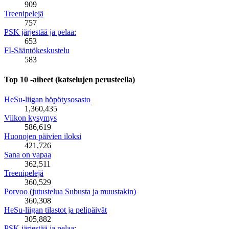
909
Treenipelejä
757
PSK järjestää ja pelaa:
653
FI-Sääntökeskustelu
583
Top 10 -aiheet (katselujen perusteella)
HeSu-liigan höpötysosasto
1,360,435
Viikon kysymys
586,619
Huonojen päivien iloksi
421,726
Sana on vapaa
362,511
Treenipelejä
360,529
Porvoo (jutustelua Subusta ja muustakin)
360,308
HeSu-liigan tilastot ja pelipäivät
305,882
PSK järjestää ja pelaa: