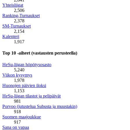
Yhteisliigat
2,506
Ranking-Turnaukset
2,378
SM-Turnaukset
2,154
Kalenteri
1,917
Top 10 -aiheet (vastausten perusteella)
HeSu-liigan höpötysosasto
5,240
Viikon kysymys
1,978
Huonojen päivien iloksi
1,153
HeSu-liigan tilastot ja pelipäivät
981
Porvoo (jutustelua Subusta ja muustakin)
918
Suomen maajoukkue
917
Sana on vapaa