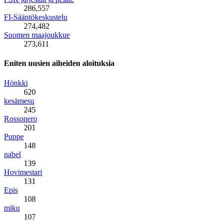
286,557
FI-Sääntökeskustelu
274,482
Suomen maajoukkue
273,611
Eniten uusien aiheiden aloituksia
Hönkki
620
kesämesu
245
Rossonero
201
Puppe
148
nabel
139
Hovimestari
131
Epis
108
miku
107