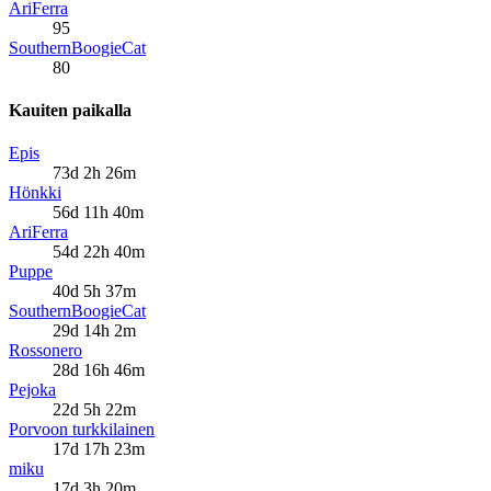
AriFerra
95
SouthernBoogieCat
80
Kauiten paikalla
Epis
73d 2h 26m
Hönkki
56d 11h 40m
AriFerra
54d 22h 40m
Puppe
40d 5h 37m
SouthernBoogieCat
29d 14h 2m
Rossonero
28d 16h 46m
Pejoka
22d 5h 22m
Porvoon turkkilainen
17d 17h 23m
miku
17d 3h 20m