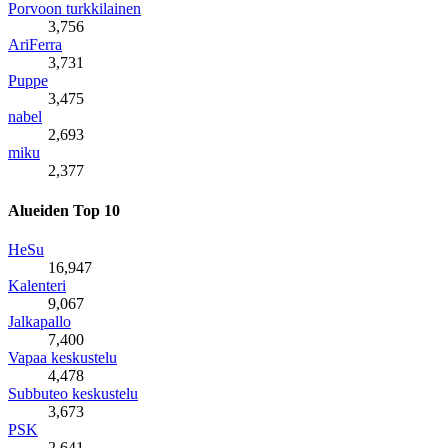
Porvoon turkkilainen
3,756
AriFerra
3,731
Puppe
3,475
nabel
2,693
miku
2,377
Alueiden Top 10
HeSu
16,947
Kalenteri
9,067
Jalkapallo
7,400
Vapaa keskustelu
4,478
Subbuteo keskustelu
3,673
PSK
2,641