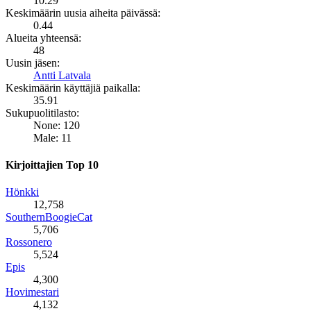
10.29
Keskimäärin uusia aiheita päivässä:
0.44
Alueita yhteensä:
48
Uusin jäsen:
Antti Latvala
Keskimäärin käyttäjiä paikalla:
35.91
Sukupuolitilasto:
None: 120
Male: 11
Kirjoittajien Top 10
Hönkki
12,758
SouthernBoogieCat
5,706
Rossonero
5,524
Epis
4,300
Hovimestari
4,132