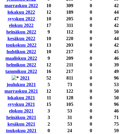
marraskuu 2022
10
309
0
42
lokakuu 2022
12
189
0
44
syyskuu 2022
10
205
0
47
elokuu 2022
17
311
0
42
heinäkuu 2022
9
112
0
50
kesäkuu 2022
10
220
0
44
toukokuu 2022
13
203
0
42
huhtikuu 2022
10
217
0
45
maaliskuu 2022
9
209
0
46
helmikuu 2022
12
211
0
39
tammikuu 2022
16
217
1
49
2021
52
811
0
96
joulukuu 2021
5
73
0
53
marraskuu 2021
12
122
0
50
lokakuu 2021
11
128
0
50
syyskuu 2021
15
105
0
96
elokuu 2021
3
53
0
46
heinäkuu 2021
3
31
0
71
kesäkuu 2021
2
53
0
75
toukokuu 2021
0
24
0
59