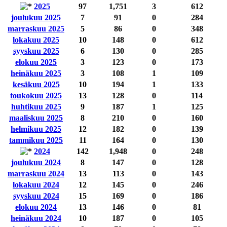
2025
97
1,751
3
612
joulukuu 2025
7
91
0
284
marraskuu 2025
5
86
0
348
lokakuu 2025
10
148
0
612
syyskuu 2025
6
130
0
285
elokuu 2025
3
123
0
173
heinäkuu 2025
3
108
1
109
kesäkuu 2025
10
194
1
133
toukokuu 2025
13
128
0
114
huhtikuu 2025
9
187
1
125
maaliskuu 2025
8
210
0
160
helmikuu 2025
12
182
0
139
tammikuu 2025
11
164
0
130
2024
142
1,948
0
248
joulukuu 2024
8
147
0
128
marraskuu 2024
13
113
0
143
lokakuu 2024
12
145
0
246
syyskuu 2024
15
169
0
186
elokuu 2024
13
146
0
81
heinäkuu 2024
10
187
0
105