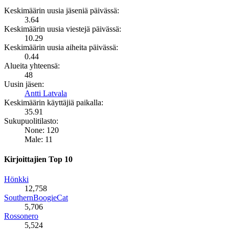
Keskimäärin uusia jäseniä päivässä:
3.64
Keskimäärin uusia viestejä päivässä:
10.29
Keskimäärin uusia aiheita päivässä:
0.44
Alueita yhteensä:
48
Uusin jäsen:
Antti Latvala
Keskimäärin käyttäjiä paikalla:
35.91
Sukupuolitilasto:
None: 120
Male: 11
Kirjoittajien Top 10
Hönkki
12,758
SouthernBoogieCat
5,706
Rossonero
5,524