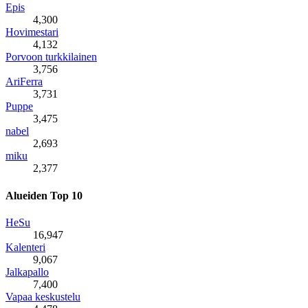
Epis
4,300
Hovimestari
4,132
Porvoon turkkilainen
3,756
AriFerra
3,731
Puppe
3,475
nabel
2,693
miku
2,377
Alueiden Top 10
HeSu
16,947
Kalenteri
9,067
Jalkapallo
7,400
Vapaa keskustelu