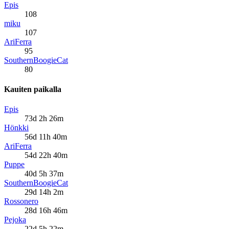
Epis
108
miku
107
AriFerra
95
SouthernBoogieCat
80
Kauiten paikalla
Epis
73d 2h 26m
Hönkki
56d 11h 40m
AriFerra
54d 22h 40m
Puppe
40d 5h 37m
SouthernBoogieCat
29d 14h 2m
Rossonero
28d 16h 46m
Pejoka
22d 5h 22m