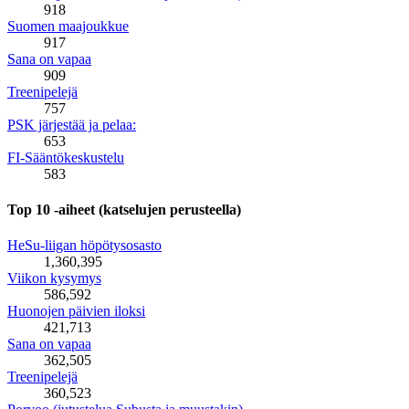
918
Suomen maajoukkue
917
Sana on vapaa
909
Treenipelejä
757
PSK järjestää ja pelaa:
653
FI-Sääntökeskustelu
583
Top 10 -aiheet (katselujen perusteella)
HeSu-liigan höpötysosasto
1,360,395
Viikon kysymys
586,592
Huonojen päivien iloksi
421,713
Sana on vapaa
362,505
Treenipelejä
360,523