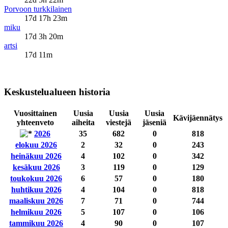
Porvoon turkkilainen
17d 17h 23m
miku
17d 3h 20m
artsi
17d 11m
Keskustelualueen historia
Vuosittainen
Uusia
Uusia
Uusia
Kävijäennätys
yhteenveto
aiheita
viestejä
jäseniä
2026
35
682
0
818
elokuu 2026
2
32
0
243
heinäkuu 2026
4
102
0
342
kesäkuu 2026
3
119
0
129
toukokuu 2026
6
57
0
180
huhtikuu 2026
4
104
0
818
maaliskuu 2026
7
71
0
744
helmikuu 2026
5
107
0
106
tammikuu 2026
4
90
0
107