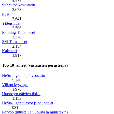
4,478
Subbuteo keskustelu
3,673
PSK
2,641
Yhteisliigat
2,506
Ranking-Turnaukset
2,378
SM-Turnaukset
2,154
Kalenteri
1,917
Top 10 -aiheet (vastausten perusteella)
HeSu-liigan höpötysosasto
5,240
Viikon kysymys
1,978
Huonojen päivien iloksi
1,153
HeSu-liigan tilastot ja pelipäivät
981
Porvoo (jutustelua Subusta ja muustakin)