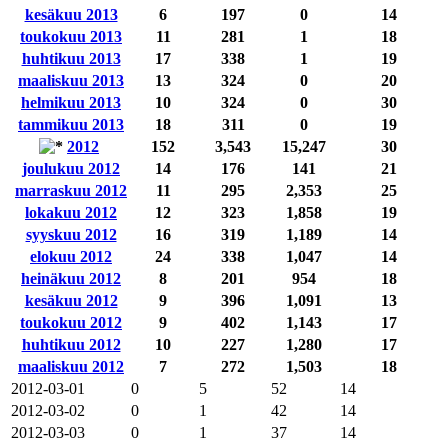
kesäkuu 2013
6
197
0
14
toukokuu 2013
11
281
1
18
huhtikuu 2013
17
338
1
19
maaliskuu 2013
13
324
0
20
helmikuu 2013
10
324
0
30
tammikuu 2013
18
311
0
19
2012
152
3,543
15,247
30
joulukuu 2012
14
176
141
21
marraskuu 2012
11
295
2,353
25
lokakuu 2012
12
323
1,858
19
syyskuu 2012
16
319
1,189
14
elokuu 2012
24
338
1,047
14
heinäkuu 2012
8
201
954
18
kesäkuu 2012
9
396
1,091
13
toukokuu 2012
9
402
1,143
17
huhtikuu 2012
10
227
1,280
17
maaliskuu 2012
7
272
1,503
18
2012-03-01
0
5
52
14
2012-03-02
0
1
42
14
2012-03-03
0
1
37
14