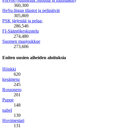
Porvoo (jutustelua Subusta ja muustakin)
360,300
HeSu-liigan tilastot ja pelipäivät
305,869
PSK järjestää ja pelaa:
286,546
FI-Sääntökeskustelu
274,480
Suomen maajoukkue
273,606
Eniten uusien aiheiden aloituksia
Hönkki
620
kesämesu
245
Rossonero
201
Puppe
148
nabel
139
Hovimestari
131