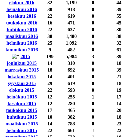
elokuu 2016
32
1,199
0
44
heinäkuu 2016
30
918
0
39
kesäkuu 2016
22
619
0
55
toukokuu 2016
16
471
0
45
huhtikuu 2016
22
637
0
30
maaliskuu 2016
38
1,480
0
38
helmikuu 2016
25
1,092
0
32
tammikuu 2016
9
482
0
61
2015
199
5,984
3
39
joulukuu 2015
14
310
0
18
marraskuu 2015
18
692
0
39
lokakuu 2015
14
401
0
21
syyskuu 2015
29
619
0
18
elokuu 2015
22
593
0
19
heinäkuu 2015
12
255
1
17
kesäkuu 2015
12
280
0
14
toukokuu 2015
17
465
0
20
huhtikuu 2015
10
382
0
18
maaliskuu 2015
14
788
0
23
helmikuu 2015
22
661
1
22