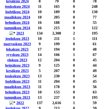
kesäkuu 2024
8
79
0
78
toukokuu 2024
11
165
0
248
huhtikuu 2024
10
189
0
130
maaliskuu 2024
10
205
0
77
helmikuu 2024
16
188
0
55
tammikuu 2024
16
215
0
122
2023
134
2,308
2
195
joulukuu 2023
10
211
1
111
marraskuu 2023
9
199
0
61
lokakuu 2023
17
194
0
48
syyskuu 2023
14
166
1
67
elokuu 2023
12
204
0
45
heinäkuu 2023
9
125
0
44
kesäkuu 2023
5
207
0
49
toukokuu 2023
13
230
0
54
huhtikuu 2023
11
204
0
45
maaliskuu 2023
11
178
0
56
helmikuu 2023
10
153
0
63
tammikuu 2023
13
237
0
195
2022
137
2,616
1
59
joulukuu 2022
9
213
0
59