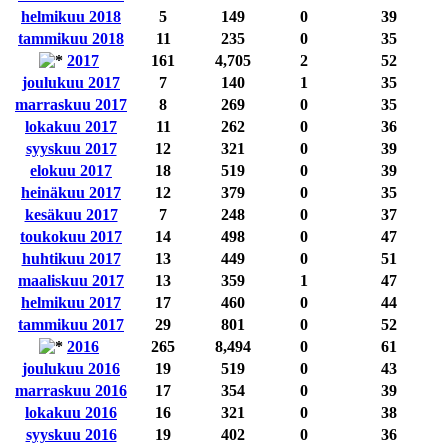
helmikuu 2018
5
149
0
39
tammikuu 2018
11
235
0
35
2017
161
4,705
2
52
joulukuu 2017
7
140
1
35
marraskuu 2017
8
269
0
35
lokakuu 2017
11
262
0
36
syyskuu 2017
12
321
0
39
elokuu 2017
18
519
0
39
heinäkuu 2017
12
379
0
35
kesäkuu 2017
7
248
0
37
toukokuu 2017
14
498
0
47
huhtikuu 2017
13
449
0
51
maaliskuu 2017
13
359
1
47
helmikuu 2017
17
460
0
44
tammikuu 2017
29
801
0
52
2016
265
8,494
0
61
joulukuu 2016
19
519
0
43
marraskuu 2016
17
354
0
39
lokakuu 2016
16
321
0
38
syyskuu 2016
19
402
0
36