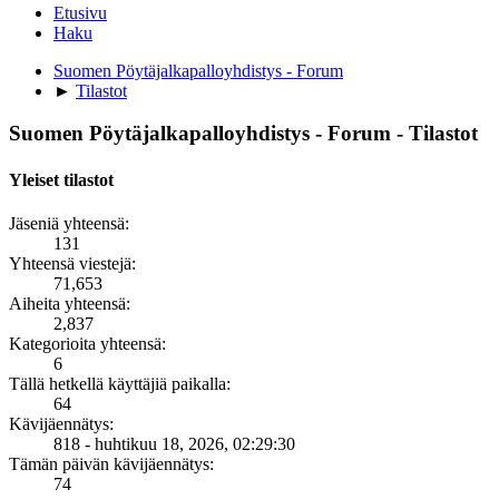
Etusivu
Haku
Suomen Pöytäjalkapalloyhdistys - Forum
►
Tilastot
Suomen Pöytäjalkapalloyhdistys - Forum - Tilastot
Yleiset tilastot
Jäseniä yhteensä:
131
Yhteensä viestejä:
71,653
Aiheita yhteensä:
2,837
Kategorioita yhteensä:
6
Tällä hetkellä käyttäjiä paikalla:
64
Kävijäennätys:
818 - huhtikuu 18, 2026, 02:29:30
Tämän päivän kävijäennätys:
74