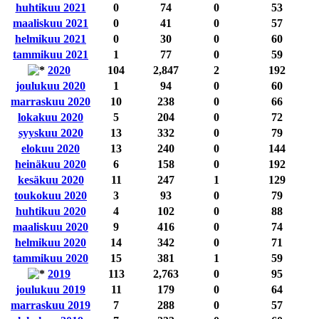
huhtikuu 2021
0
74
0
53
maaliskuu 2021
0
41
0
57
helmikuu 2021
0
30
0
60
tammikuu 2021
1
77
0
59
2020
104
2,847
2
192
joulukuu 2020
1
94
0
60
marraskuu 2020
10
238
0
66
lokakuu 2020
5
204
0
72
syyskuu 2020
13
332
0
79
elokuu 2020
13
240
0
144
heinäkuu 2020
6
158
0
192
kesäkuu 2020
11
247
1
129
toukokuu 2020
3
93
0
79
huhtikuu 2020
4
102
0
88
maaliskuu 2020
9
416
0
74
helmikuu 2020
14
342
0
71
tammikuu 2020
15
381
1
59
2019
113
2,763
0
95
joulukuu 2019
11
179
0
64
marraskuu 2019
7
288
0
57