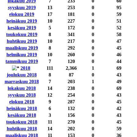
lokakuu 2019
7
233
0
60
syyskuu 2019
13
253
0
95
elokuu 2019
17
181
0
59
heinäkuu 2019
10
227
0
51
kesäkuu 2019
5
172
0
52
toukokuu 2019
8
341
0
58
huhtikuu 2019
10
217
0
47
maaliskuu 2019
8
292
0
45
helmikuu 2019
10
260
0
46
tammikuu 2019
7
120
0
44
2018
111
2,366
1
69
joulukuu 2018
8
87
0
43
marraskuu 2018
7
203
1
49
lokakuu 2018
14
238
0
69
syyskuu 2018
12
254
0
43
elokuu 2018
9
287
0
45
heinäkuu 2018
6
132
0
42
kesäkuu 2018
3
156
0
43
toukokuu 2018
11
270
0
45
huhtikuu 2018
14
202
0
59
maaliskuu 2018
11
153
0
36