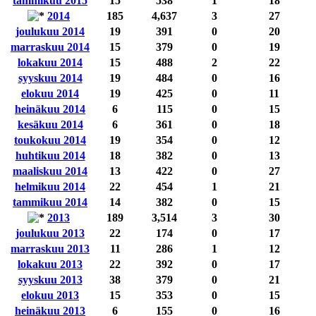
tammikuu 2015
15
538
1
18
2014
185
4,637
3
27
joulukuu 2014
19
391
0
20
marraskuu 2014
15
379
0
19
lokakuu 2014
15
488
2
22
syyskuu 2014
19
484
0
16
elokuu 2014
19
425
0
11
heinäkuu 2014
6
115
0
15
kesäkuu 2014
6
361
0
18
toukokuu 2014
19
354
0
12
huhtikuu 2014
18
382
0
13
maaliskuu 2014
13
422
0
27
helmikuu 2014
22
454
1
21
tammikuu 2014
14
382
0
15
2013
189
3,514
3
30
joulukuu 2013
22
174
0
17
marraskuu 2013
11
286
1
12
lokakuu 2013
22
392
0
17
syyskuu 2013
38
379
0
21
elokuu 2013
15
353
0
15
heinäkuu 2013
6
155
0
16