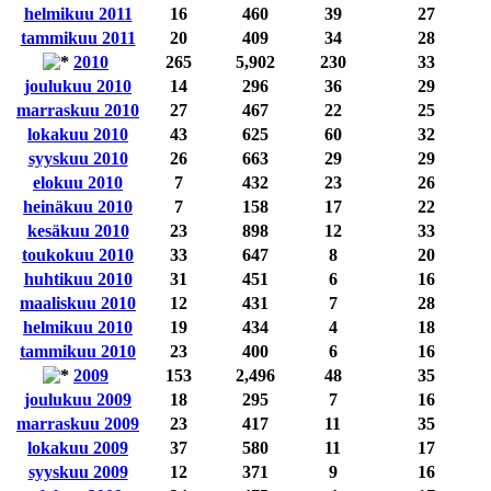
helmikuu 2011
16
460
39
27
tammikuu 2011
20
409
34
28
2010
265
5,902
230
33
joulukuu 2010
14
296
36
29
marraskuu 2010
27
467
22
25
lokakuu 2010
43
625
60
32
syyskuu 2010
26
663
29
29
elokuu 2010
7
432
23
26
heinäkuu 2010
7
158
17
22
kesäkuu 2010
23
898
12
33
toukokuu 2010
33
647
8
20
huhtikuu 2010
31
451
6
16
maaliskuu 2010
12
431
7
28
helmikuu 2010
19
434
4
18
tammikuu 2010
23
400
6
16
2009
153
2,496
48
35
joulukuu 2009
18
295
7
16
marraskuu 2009
23
417
11
35
lokakuu 2009
37
580
11
17
syyskuu 2009
12
371
9
16