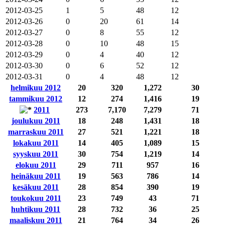
2012-03-25
1
5
48
12
2012-03-26
0
20
61
14
2012-03-27
0
8
55
12
2012-03-28
0
10
48
15
2012-03-29
0
4
40
12
2012-03-30
0
6
52
12
2012-03-31
0
4
48
12
helmikuu 2012
20
320
1,272
30
tammikuu 2012
12
274
1,416
19
2011
273
7,170
7,279
71
joulukuu 2011
18
248
1,431
18
marraskuu 2011
27
521
1,221
18
lokakuu 2011
14
405
1,089
15
syyskuu 2011
30
754
1,219
14
elokuu 2011
29
711
957
16
heinäkuu 2011
19
563
786
14
kesäkuu 2011
28
854
390
19
toukokuu 2011
23
749
43
71
huhtikuu 2011
28
732
36
25
maaliskuu 2011
21
764
34
26