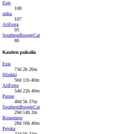
Epis
108
miku
107
AriFerra
95
SouthernBoogieCat
80
Kauiten paikalla
Epis
73d 2h 26m
Hönkki
56d 11h 40m
AriFerra
54d 22h 40m
Puppe
40d 5h 37m
SouthernBoogieCat
29d 14h 2m
Rossonero
28d 16h 46m
Pejoka
22d 5h 22m