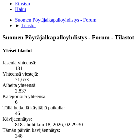
Etusivu
Haku
Suomen Pöytäjalkapalloyhdistys - Forum
►
Tilastot
Suomen Pöytäjalkapalloyhdistys - Forum - Tilastot
Yleiset tilastot
Jäseniä yhteensä:
131
Yhteensä viestejä:
71,653
Aiheita yhteensä:
2,837
Kategorioita yhteensä:
6
Tällä hetkellä käyttäjiä paikalla:
46
Kävijäennätys:
818 - huhtikuu 18, 2026, 02:29:30
Tämän päivän kävijäennätys:
248