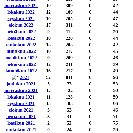
marraskuu 2022
10
309
0
42
lokakuu 2022
12
189
0
44
syyskuu 2022
10
205
0
47
elokuu 2022
17
311
0
42
heinäkuu 2022
9
112
0
50
kesäkuu 2022
10
220
0
44
toukokuu 2022
13
203
0
42
huhtikuu 2022
10
217
0
45
maaliskuu 2022
9
209
0
46
helmikuu 2022
12
211
0
39
tammikuu 2022
16
217
1
49
2021
52
811
0
96
joulukuu 2021
5
73
0
53
marraskuu 2021
12
122
0
50
lokakuu 2021
11
128
0
50
syyskuu 2021
15
105
0
96
elokuu 2021
3
53
0
46
heinäkuu 2021
3
31
0
71
kesäkuu 2021
2
53
0
75
toukokuu 2021
0
24
0
59