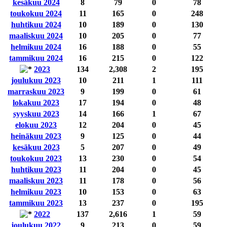
kesäkuu 2024
8
79
0
78
toukokuu 2024
11
165
0
248
huhtikuu 2024
10
189
0
130
maaliskuu 2024
10
205
0
77
helmikuu 2024
16
188
0
55
tammikuu 2024
16
215
0
122
2023
134
2,308
2
195
joulukuu 2023
10
211
1
111
marraskuu 2023
9
199
0
61
lokakuu 2023
17
194
0
48
syyskuu 2023
14
166
1
67
elokuu 2023
12
204
0
45
heinäkuu 2023
9
125
0
44
kesäkuu 2023
5
207
0
49
toukokuu 2023
13
230
0
54
huhtikuu 2023
11
204
0
45
maaliskuu 2023
11
178
0
56
helmikuu 2023
10
153
0
63
tammikuu 2023
13
237
0
195
2022
137
2,616
1
59
joulukuu 2022
9
213
0
59