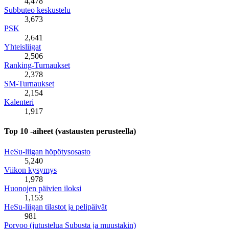
4,478
Subbuteo keskustelu
3,673
PSK
2,641
Yhteisliigat
2,506
Ranking-Turnaukset
2,378
SM-Turnaukset
2,154
Kalenteri
1,917
Top 10 -aiheet (vastausten perusteella)
HeSu-liigan höpötysosasto
5,240
Viikon kysymys
1,978
Huonojen päivien iloksi
1,153
HeSu-liigan tilastot ja pelipäivät
981
Porvoo (jutustelua Subusta ja muustakin)