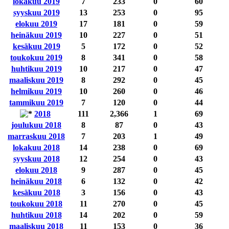
lokakuu 2019
7
233
0
60
syyskuu 2019
13
253
0
95
elokuu 2019
17
181
0
59
heinäkuu 2019
10
227
0
51
kesäkuu 2019
5
172
0
52
toukokuu 2019
8
341
0
58
huhtikuu 2019
10
217
0
47
maaliskuu 2019
8
292
0
45
helmikuu 2019
10
260
0
46
tammikuu 2019
7
120
0
44
2018
111
2,366
1
69
joulukuu 2018
8
87
0
43
marraskuu 2018
7
203
1
49
lokakuu 2018
14
238
0
69
syyskuu 2018
12
254
0
43
elokuu 2018
9
287
0
45
heinäkuu 2018
6
132
0
42
kesäkuu 2018
3
156
0
43
toukokuu 2018
11
270
0
45
huhtikuu 2018
14
202
0
59
maaliskuu 2018
11
153
0
36