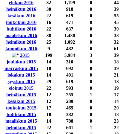
elokuu 2016
32
1,199
0
44
heinäkuu 2016
30
918
0
39
kesäkuu 2016
22
619
0
55
toukokuu 2016
16
471
0
45
huhtikuu 2016
22
637
0
30
maaliskuu 2016
38
1,480
0
38
helmikuu 2016
25
1,092
0
32
tammikuu 2016
9
482
0
61
2015
199
5,984
3
39
joulukuu 2015
14
310
0
18
marraskuu 2015
18
692
0
39
lokakuu 2015
14
401
0
21
syyskuu 2015
29
619
0
18
elokuu 2015
22
593
0
19
heinäkuu 2015
12
255
1
17
kesäkuu 2015
12
280
0
14
toukokuu 2015
17
465
0
20
huhtikuu 2015
10
382
0
18
maaliskuu 2015
14
788
0
23
helmikuu 2015
22
661
1
22