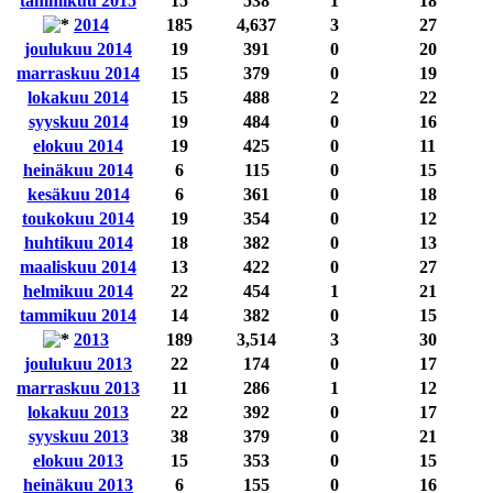
tammikuu 2015
15
538
1
18
2014
185
4,637
3
27
joulukuu 2014
19
391
0
20
marraskuu 2014
15
379
0
19
lokakuu 2014
15
488
2
22
syyskuu 2014
19
484
0
16
elokuu 2014
19
425
0
11
heinäkuu 2014
6
115
0
15
kesäkuu 2014
6
361
0
18
toukokuu 2014
19
354
0
12
huhtikuu 2014
18
382
0
13
maaliskuu 2014
13
422
0
27
helmikuu 2014
22
454
1
21
tammikuu 2014
14
382
0
15
2013
189
3,514
3
30
joulukuu 2013
22
174
0
17
marraskuu 2013
11
286
1
12
lokakuu 2013
22
392
0
17
syyskuu 2013
38
379
0
21
elokuu 2013
15
353
0
15
heinäkuu 2013
6
155
0
16