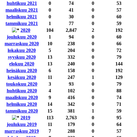
huhtikuu 2021
0
74
0
53
maaliskuu 2021
0
41
0
57
helmikuu 2021
0
30
0
60
tammikuu 2021
1
77
0
59
2020
104
2,847
2
192
joulukuu 2020
1
94
0
60
marraskuu 2020
10
238
0
66
lokakuu 2020
5
204
0
72
syyskuu 2020
13
332
0
79
elokuu 2020
13
240
0
144
heinäkuu 2020
6
158
0
192
kesäkuu 2020
11
247
1
129
toukokuu 2020
3
93
0
79
huhtikuu 2020
4
102
0
88
maaliskuu 2020
9
416
0
74
helmikuu 2020
14
342
0
71
tammikuu 2020
15
381
1
59
2019
113
2,763
0
95
joulukuu 2019
11
179
0
64
marraskuu 2019
7
288
0
57