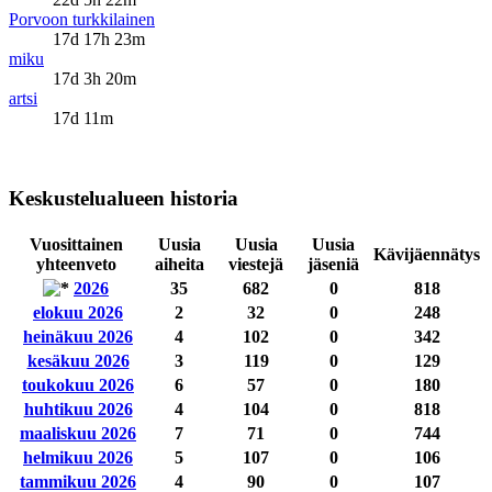
Porvoon turkkilainen
17d 17h 23m
miku
17d 3h 20m
artsi
17d 11m
Keskustelualueen historia
Vuosittainen
Uusia
Uusia
Uusia
Kävijäennätys
yhteenveto
aiheita
viestejä
jäseniä
2026
35
682
0
818
elokuu 2026
2
32
0
248
heinäkuu 2026
4
102
0
342
kesäkuu 2026
3
119
0
129
toukokuu 2026
6
57
0
180
huhtikuu 2026
4
104
0
818
maaliskuu 2026
7
71
0
744
helmikuu 2026
5
107
0
106
tammikuu 2026
4
90
0
107