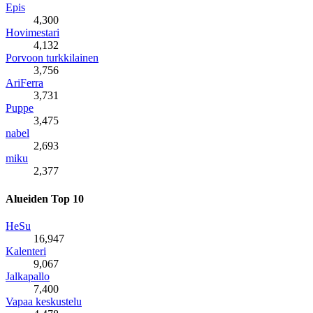
Epis
4,300
Hovimestari
4,132
Porvoon turkkilainen
3,756
AriFerra
3,731
Puppe
3,475
nabel
2,693
miku
2,377
Alueiden Top 10
HeSu
16,947
Kalenteri
9,067
Jalkapallo
7,400
Vapaa keskustelu