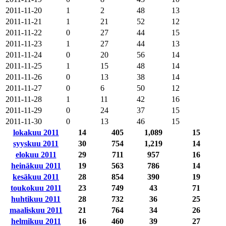
2011-11-20
1
2
48
13
2011-11-21
1
21
52
12
2011-11-22
0
27
44
15
2011-11-23
1
27
44
13
2011-11-24
0
20
56
14
2011-11-25
1
15
48
14
2011-11-26
0
13
38
14
2011-11-27
0
6
50
12
2011-11-28
1
11
42
16
2011-11-29
0
24
37
15
2011-11-30
0
13
46
15
lokakuu 2011
14
405
1,089
15
syyskuu 2011
30
754
1,219
14
elokuu 2011
29
711
957
16
heinäkuu 2011
19
563
786
14
kesäkuu 2011
28
854
390
19
toukokuu 2011
23
749
43
71
huhtikuu 2011
28
732
36
25
maaliskuu 2011
21
764
34
26
helmikuu 2011
16
460
39
27