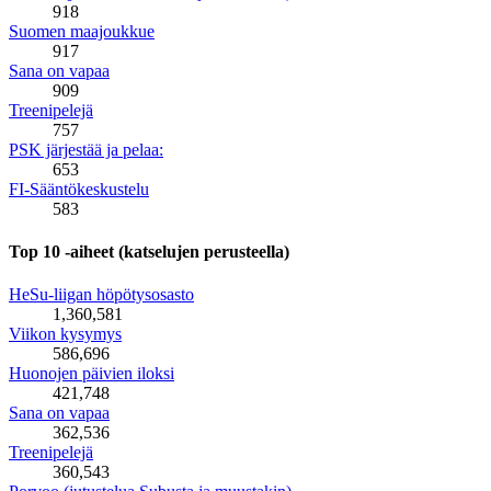
918
Suomen maajoukkue
917
Sana on vapaa
909
Treenipelejä
757
PSK järjestää ja pelaa:
653
FI-Sääntökeskustelu
583
Top 10 -aiheet (katselujen perusteella)
HeSu-liigan höpötysosasto
1,360,581
Viikon kysymys
586,696
Huonojen päivien iloksi
421,748
Sana on vapaa
362,536
Treenipelejä
360,543