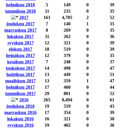
helmikuu 2018
5
149
0
39
tammikuu 2018
11
235
0
35
2017
161
4,705
2
52
joulukuu 2017
7
140
1
35
marraskuu 2017
8
269
0
35
lokakuu 2017
11
262
0
36
syyskuu 2017
12
321
0
39
elokuu 2017
18
519
0
39
heinäkuu 2017
12
379
0
35
kesäkuu 2017
7
248
0
37
toukokuu 2017
14
498
0
47
huhtikuu 2017
13
449
0
51
maaliskuu 2017
13
359
1
47
helmikuu 2017
17
460
0
44
tammikuu 2017
29
801
0
52
2016
265
8,494
0
61
joulukuu 2016
19
519
0
43
marraskuu 2016
17
354
0
39
lokakuu 2016
16
321
0
38
syyskuu 2016
19
402
0
36