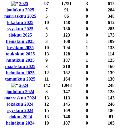
2025
97
1,751
3
612
joulukuu 2025
7
91
0
284
marraskuu 2025
5
86
0
348
lokakuu 2025
10
148
0
612
syyskuu 2025
6
130
0
285
elokuu 2025
3
123
0
173
heinäkuu 2025
3
108
1
109
kesäkuu 2025
10
194
1
133
toukokuu 2025
13
128
0
114
huhtikuu 2025
9
187
1
125
maaliskuu 2025
8
210
0
160
helmikuu 2025
12
182
0
139
tammikuu 2025
11
164
0
130
2024
142
1,948
0
248
joulukuu 2024
8
147
0
128
marraskuu 2024
13
113
0
143
lokakuu 2024
12
145
0
246
syyskuu 2024
15
169
0
186
elokuu 2024
13
146
0
81
heinäkuu 2024
10
187
0
105