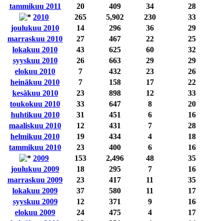
tammikuu 2011
20
409
34
28
2010
265
5,902
230
33
joulukuu 2010
14
296
36
29
marraskuu 2010
27
467
22
25
lokakuu 2010
43
625
60
32
syyskuu 2010
26
663
29
29
elokuu 2010
7
432
23
26
heinäkuu 2010
7
158
17
22
kesäkuu 2010
23
898
12
33
toukokuu 2010
33
647
8
20
huhtikuu 2010
31
451
6
16
maaliskuu 2010
12
431
7
28
helmikuu 2010
19
434
4
18
tammikuu 2010
23
400
6
16
2009
153
2,496
48
35
joulukuu 2009
18
295
7
16
marraskuu 2009
23
417
11
35
lokakuu 2009
37
580
11
17
syyskuu 2009
12
371
9
16
elokuu 2009
24
475
4
17