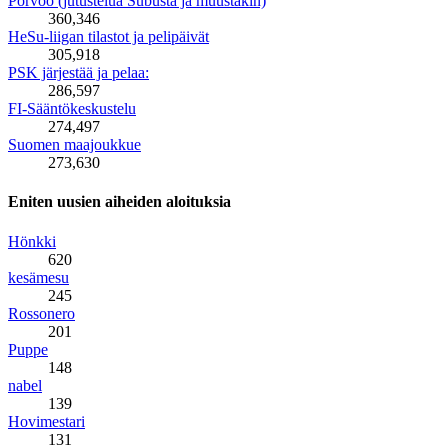
Porvoo (jutustelua Subusta ja muustakin)
360,346
HeSu-liigan tilastot ja pelipäivät
305,918
PSK järjestää ja pelaa:
286,597
FI-Sääntökeskustelu
274,497
Suomen maajoukkue
273,630
Eniten uusien aiheiden aloituksia
Hönkki
620
kesämesu
245
Rossonero
201
Puppe
148
nabel
139
Hovimestari
131