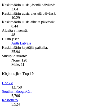
Keskimäärin uusia jäseniä päivässä:
3.64
Keskimäärin uusia viestejä päivässä:
10.29
Keskimäärin uusia aiheita päivässä:
0.44
Alueita yhteensä:
48
Uusin jäsen:
Antti Latvala
Keskimäärin käyttäjiä paikalla:
35.94
Sukupuolitilasto:
None: 120
Male: 11
Kirjoittajien Top 10
Hönkki
12,758
SouthernBoogieCat
5,706
Rossonero
5,524