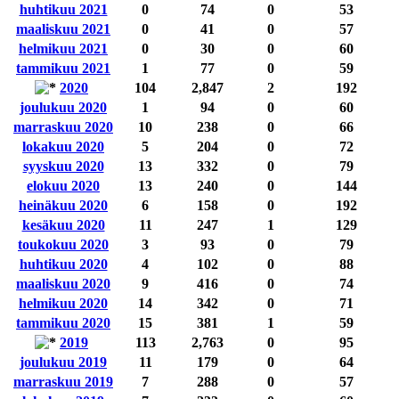
huhtikuu 2021
0
74
0
53
maaliskuu 2021
0
41
0
57
helmikuu 2021
0
30
0
60
tammikuu 2021
1
77
0
59
2020
104
2,847
2
192
joulukuu 2020
1
94
0
60
marraskuu 2020
10
238
0
66
lokakuu 2020
5
204
0
72
syyskuu 2020
13
332
0
79
elokuu 2020
13
240
0
144
heinäkuu 2020
6
158
0
192
kesäkuu 2020
11
247
1
129
toukokuu 2020
3
93
0
79
huhtikuu 2020
4
102
0
88
maaliskuu 2020
9
416
0
74
helmikuu 2020
14
342
0
71
tammikuu 2020
15
381
1
59
2019
113
2,763
0
95
joulukuu 2019
11
179
0
64
marraskuu 2019
7
288
0
57