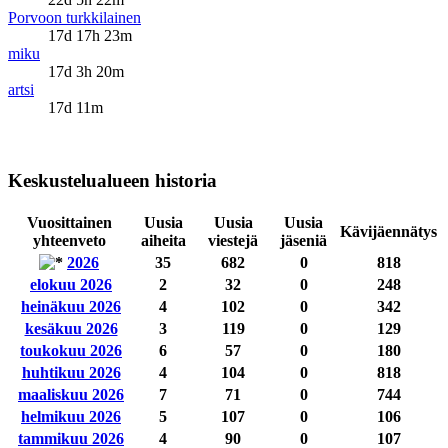
Porvoon turkkilainen
17d 17h 23m
miku
17d 3h 20m
artsi
17d 11m
Keskustelualueen historia
Vuosittainen
Uusia
Uusia
Uusia
Kävijäennätys
yhteenveto
aiheita
viestejä
jäseniä
2026
35
682
0
818
elokuu 2026
2
32
0
248
heinäkuu 2026
4
102
0
342
kesäkuu 2026
3
119
0
129
toukokuu 2026
6
57
0
180
huhtikuu 2026
4
104
0
818
maaliskuu 2026
7
71
0
744
helmikuu 2026
5
107
0
106
tammikuu 2026
4
90
0
107