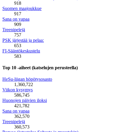
918
Suomen maajoukkue
917
Sana on vapaa
909
Treenipelejä
757
PSK järjestää ja pelaa:
653
FI-Sääntökeskustelu
583
Top 10 -aiheet (katselujen perusteella)
HeSu-liigan höpötysosasto
1,360,722
Viikon kysymys
586,745
Huonojen päivien iloksi
421,782
Sana on vapaa
362,570
Treenipelejä
360,573