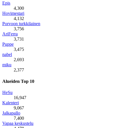
Epis
4,300
Hovimestari
4,132
Porvoon turkkilainen
3,756
AriFerra
3,731
Puppe
3,475
nabel
2,693
miku
2,377
Alueiden Top 10
HeSu
16,947
Kalenteri
9,067
Jalkapallo
7,400
Vapaa keskustelu