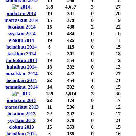
tammikuu 2015
15
538
1
18
2014
185
4,637
3
27
joulukuu 2014
19
391
0
20
marraskuu 2014
15
379
0
19
lokakuu 2014
15
488
2
22
syyskuu 2014
19
484
0
16
elokuu 2014
19
425
0
11
heinäkuu 2014
6
115
0
15
kesäkuu 2014
6
361
0
18
toukokuu 2014
19
354
0
12
huhtikuu 2014
18
382
0
13
maaliskuu 2014
13
422
0
27
helmikuu 2014
22
454
1
21
tammikuu 2014
14
382
0
15
2013
189
3,514
3
30
joulukuu 2013
22
174
0
17
marraskuu 2013
11
286
1
12
lokakuu 2013
22
392
0
17
syyskuu 2013
38
379
0
21
elokuu 2013
15
353
0
15
heinäkuu 2013
6
155
0
16