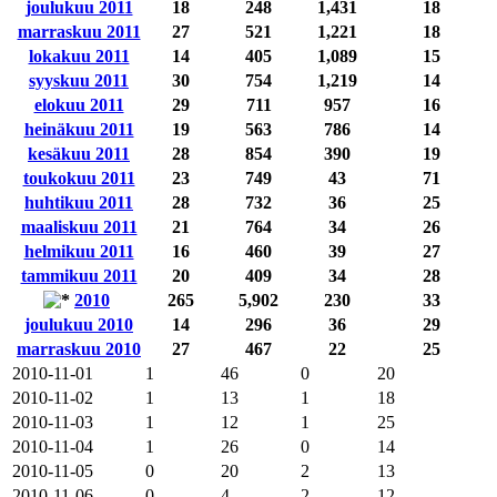
joulukuu 2011
18
248
1,431
18
marraskuu 2011
27
521
1,221
18
lokakuu 2011
14
405
1,089
15
syyskuu 2011
30
754
1,219
14
elokuu 2011
29
711
957
16
heinäkuu 2011
19
563
786
14
kesäkuu 2011
28
854
390
19
toukokuu 2011
23
749
43
71
huhtikuu 2011
28
732
36
25
maaliskuu 2011
21
764
34
26
helmikuu 2011
16
460
39
27
tammikuu 2011
20
409
34
28
2010
265
5,902
230
33
joulukuu 2010
14
296
36
29
marraskuu 2010
27
467
22
25
2010-11-01
1
46
0
20
2010-11-02
1
13
1
18
2010-11-03
1
12
1
25
2010-11-04
1
26
0
14
2010-11-05
0
20
2
13
2010-11-06
0
4
2
12