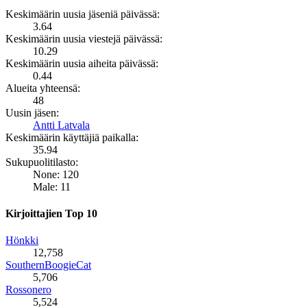
Keskimäärin uusia jäseniä päivässä:
3.64
Keskimäärin uusia viestejä päivässä:
10.29
Keskimäärin uusia aiheita päivässä:
0.44
Alueita yhteensä:
48
Uusin jäsen:
Antti Latvala
Keskimäärin käyttäjiä paikalla:
35.94
Sukupuolitilasto:
None: 120
Male: 11
Kirjoittajien Top 10
Hönkki
12,758
SouthernBoogieCat
5,706
Rossonero
5,524