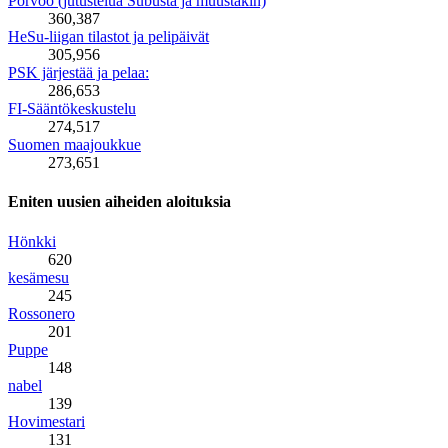
Porvoo (jutustelua Subusta ja muustakin)
360,387
HeSu-liigan tilastot ja pelipäivät
305,956
PSK järjestää ja pelaa:
286,653
FI-Sääntökeskustelu
274,517
Suomen maajoukkue
273,651
Eniten uusien aiheiden aloituksia
Hönkki
620
kesämesu
245
Rossonero
201
Puppe
148
nabel
139
Hovimestari
131