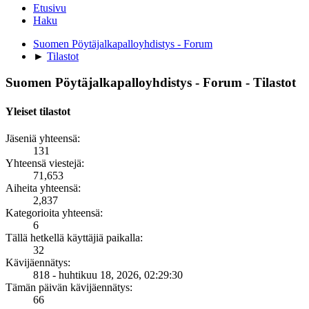
Etusivu
Haku
Suomen Pöytäjalkapalloyhdistys - Forum
►
Tilastot
Suomen Pöytäjalkapalloyhdistys - Forum - Tilastot
Yleiset tilastot
Jäseniä yhteensä:
131
Yhteensä viestejä:
71,653
Aiheita yhteensä:
2,837
Kategorioita yhteensä:
6
Tällä hetkellä käyttäjiä paikalla:
32
Kävijäennätys:
818 - huhtikuu 18, 2026, 02:29:30
Tämän päivän kävijäennätys:
66