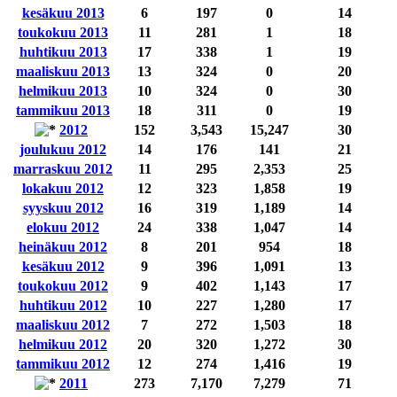
kesäkuu 2013
6
197
0
14
toukokuu 2013
11
281
1
18
huhtikuu 2013
17
338
1
19
maaliskuu 2013
13
324
0
20
helmikuu 2013
10
324
0
30
tammikuu 2013
18
311
0
19
2012
152
3,543
15,247
30
joulukuu 2012
14
176
141
21
marraskuu 2012
11
295
2,353
25
lokakuu 2012
12
323
1,858
19
syyskuu 2012
16
319
1,189
14
elokuu 2012
24
338
1,047
14
heinäkuu 2012
8
201
954
18
kesäkuu 2012
9
396
1,091
13
toukokuu 2012
9
402
1,143
17
huhtikuu 2012
10
227
1,280
17
maaliskuu 2012
7
272
1,503
18
helmikuu 2012
20
320
1,272
30
tammikuu 2012
12
274
1,416
19
2011
273
7,170
7,279
71