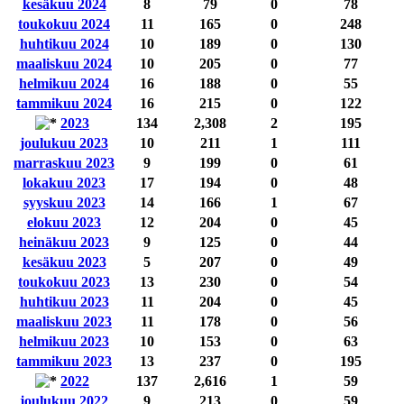
kesäkuu 2024
8
79
0
78
toukokuu 2024
11
165
0
248
huhtikuu 2024
10
189
0
130
maaliskuu 2024
10
205
0
77
helmikuu 2024
16
188
0
55
tammikuu 2024
16
215
0
122
2023
134
2,308
2
195
joulukuu 2023
10
211
1
111
marraskuu 2023
9
199
0
61
lokakuu 2023
17
194
0
48
syyskuu 2023
14
166
1
67
elokuu 2023
12
204
0
45
heinäkuu 2023
9
125
0
44
kesäkuu 2023
5
207
0
49
toukokuu 2023
13
230
0
54
huhtikuu 2023
11
204
0
45
maaliskuu 2023
11
178
0
56
helmikuu 2023
10
153
0
63
tammikuu 2023
13
237
0
195
2022
137
2,616
1
59
joulukuu 2022
9
213
0
59