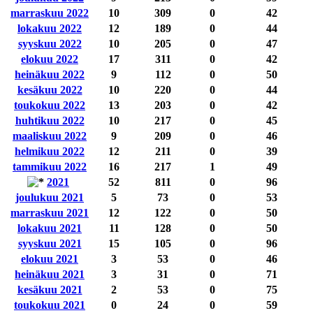
marraskuu 2022
10
309
0
42
lokakuu 2022
12
189
0
44
syyskuu 2022
10
205
0
47
elokuu 2022
17
311
0
42
heinäkuu 2022
9
112
0
50
kesäkuu 2022
10
220
0
44
toukokuu 2022
13
203
0
42
huhtikuu 2022
10
217
0
45
maaliskuu 2022
9
209
0
46
helmikuu 2022
12
211
0
39
tammikuu 2022
16
217
1
49
2021
52
811
0
96
joulukuu 2021
5
73
0
53
marraskuu 2021
12
122
0
50
lokakuu 2021
11
128
0
50
syyskuu 2021
15
105
0
96
elokuu 2021
3
53
0
46
heinäkuu 2021
3
31
0
71
kesäkuu 2021
2
53
0
75
toukokuu 2021
0
24
0
59