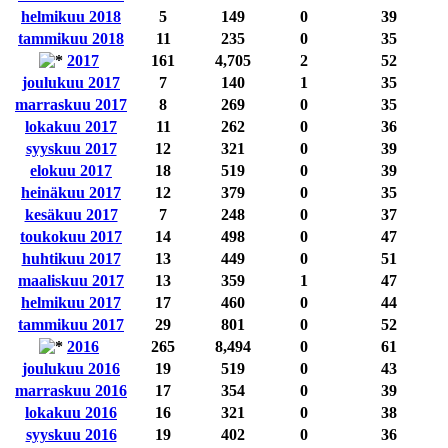
helmikuu 2018
5
149
0
39
tammikuu 2018
11
235
0
35
2017
161
4,705
2
52
joulukuu 2017
7
140
1
35
marraskuu 2017
8
269
0
35
lokakuu 2017
11
262
0
36
syyskuu 2017
12
321
0
39
elokuu 2017
18
519
0
39
heinäkuu 2017
12
379
0
35
kesäkuu 2017
7
248
0
37
toukokuu 2017
14
498
0
47
huhtikuu 2017
13
449
0
51
maaliskuu 2017
13
359
1
47
helmikuu 2017
17
460
0
44
tammikuu 2017
29
801
0
52
2016
265
8,494
0
61
joulukuu 2016
19
519
0
43
marraskuu 2016
17
354
0
39
lokakuu 2016
16
321
0
38
syyskuu 2016
19
402
0
36