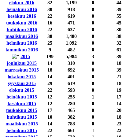
elokuu 2016
32
1,199
0
44
heinäkuu 2016
30
918
0
39
kesäkuu 2016
22
619
0
55
toukokuu 2016
16
471
0
45
huhtikuu 2016
22
637
0
30
maaliskuu 2016
38
1,480
0
38
helmikuu 2016
25
1,092
0
32
tammikuu 2016
9
482
0
61
2015
199
5,984
3
39
joulukuu 2015
14
310
0
18
marraskuu 2015
18
692
0
39
lokakuu 2015
14
401
0
21
syyskuu 2015
29
619
0
18
elokuu 2015
22
593
0
19
heinäkuu 2015
12
255
1
17
kesäkuu 2015
12
280
0
14
toukokuu 2015
17
465
0
20
huhtikuu 2015
10
382
0
18
maaliskuu 2015
14
788
0
23
helmikuu 2015
22
661
1
22