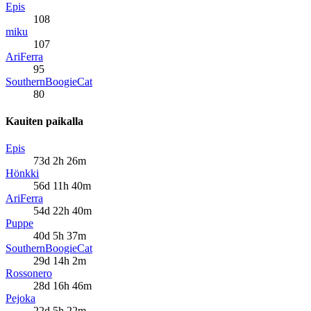
Epis
108
miku
107
AriFerra
95
SouthernBoogieCat
80
Kauiten paikalla
Epis
73d 2h 26m
Hönkki
56d 11h 40m
AriFerra
54d 22h 40m
Puppe
40d 5h 37m
SouthernBoogieCat
29d 14h 2m
Rossonero
28d 16h 46m
Pejoka
22d 5h 22m