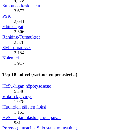
4,478
Subbuteo keskustelu
3,673
PSK
2,641
Yhteisliigat
2,506
Ranking-Turnaukset
2,378
SM-Turnaukset
2,154
Kalenteri
1,917
Top 10 -aiheet (vastausten perusteella)
HeSu-liigan höpötysosasto
5,240
Viikon kysymys
1,978
Huonojen päivien iloksi
1,153
HeSu-liigan tilastot ja pelipäivät
981
Porvoo (jutustelua Subusta ja muustakin)