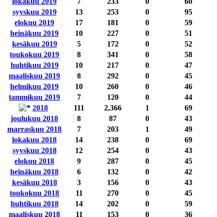
lokakuu 2019
7
233
0
60
syyskuu 2019
13
253
0
95
elokuu 2019
17
181
0
59
heinäkuu 2019
10
227
0
51
kesäkuu 2019
5
172
0
52
toukokuu 2019
8
341
0
58
huhtikuu 2019
10
217
0
47
maaliskuu 2019
8
292
0
45
helmikuu 2019
10
260
0
46
tammikuu 2019
7
120
0
44
2018
111
2,366
1
69
joulukuu 2018
8
87
0
43
marraskuu 2018
7
203
1
49
lokakuu 2018
14
238
0
69
syyskuu 2018
12
254
0
43
elokuu 2018
9
287
0
45
heinäkuu 2018
6
132
0
42
kesäkuu 2018
3
156
0
43
toukokuu 2018
11
270
0
45
huhtikuu 2018
14
202
0
59
maaliskuu 2018
11
153
0
36