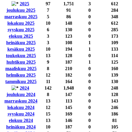
2025
97
1,751
3
612
joulukuu 2025
7
91
0
284
marraskuu 2025
5
86
0
348
lokakuu 2025
10
148
0
612
syyskuu 2025
6
130
0
285
elokuu 2025
3
123
0
173
heinäkuu 2025
3
108
1
109
kesäkuu 2025
10
194
1
133
toukokuu 2025
13
128
0
114
huhtikuu 2025
9
187
1
125
maaliskuu 2025
8
210
0
160
helmikuu 2025
12
182
0
139
tammikuu 2025
11
164
0
130
2024
142
1,948
0
248
joulukuu 2024
8
147
0
128
marraskuu 2024
13
113
0
143
lokakuu 2024
12
145
0
246
syyskuu 2024
15
169
0
186
elokuu 2024
13
146
0
81
heinäkuu 2024
10
187
0
105