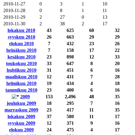
2010-11-27
0
3
1
10
2010-11-28
0
8
1
11
2010-11-29
2
27
0
13
2010-11-30
2
38
2
17
lokakuu 2010
43
625
60
32
syyskuu 2010
26
663
29
29
elokuu 2010
7
432
23
26
heinäkuu 2010
7
158
17
22
kesäkuu 2010
23
898
12
33
toukokuu 2010
33
647
8
20
huhtikuu 2010
31
451
6
16
maaliskuu 2010
12
431
7
28
helmikuu 2010
19
434
4
18
tammikuu 2010
23
400
6
16
2009
153
2,496
48
35
joulukuu 2009
18
295
7
16
marraskuu 2009
23
417
11
35
lokakuu 2009
37
580
11
17
syyskuu 2009
12
371
9
16
elokuu 2009
24
475
4
17