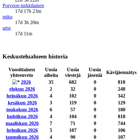
Porvoon turkkilainen
17d 17h 23m
miku
17d 3h 20m
artsi
17d 11m
Keskustelualueen historia
Vuosittainen
Uusia
Uusia
Uusia
Kävijäennätys
yhteenveto
aiheita
viestejä
jäseniä
2026
35
682
0
818
elokuu 2026
2
32
0
248
heinäkuu 2026
4
102
0
342
kesäkuu 2026
3
119
0
129
toukokuu 2026
6
57
0
180
huhtikuu 2026
4
104
0
818
maaliskuu 2026
7
71
0
744
helmikuu 2026
5
107
0
106
tammikuu 2026
4
90
0
107