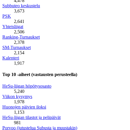
4,478
Subbuteo keskustelu
3,673
PSK
2,641
Yhteisliigat
2,506
Ranking-Turnaukset
2,378
SM-Turnaukset
2,154
Kalenteri
1,917
Top 10 -aiheet (vastausten perusteella)
HeSu-liigan höpötysosasto
5,240
Viikon kysymys
1,978
Huonojen päivien iloksi
1,153
HeSu-liigan tilastot ja pelipäivät
981
Porvoo (jutustelua Subusta ja muustakin)