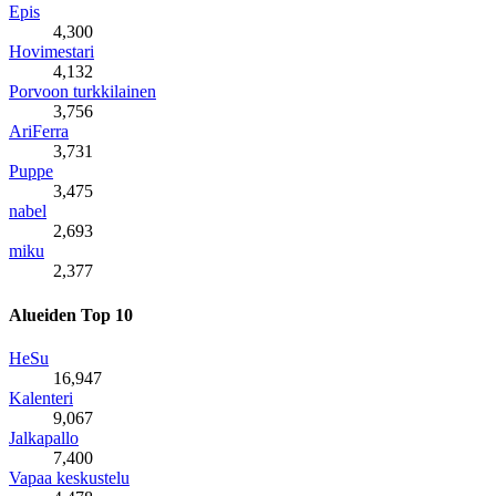
Epis
4,300
Hovimestari
4,132
Porvoon turkkilainen
3,756
AriFerra
3,731
Puppe
3,475
nabel
2,693
miku
2,377
Alueiden Top 10
HeSu
16,947
Kalenteri
9,067
Jalkapallo
7,400
Vapaa keskustelu