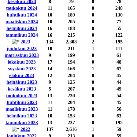
kesäkuu 2024
8
79
0
78
toukokuu 2024
11
165
0
248
huhtikuu 2024
10
189
0
130
maaliskuu 2024
10
205
0
77
helmikuu 2024
16
188
0
55
tammikuu 2024
16
215
0
122
2023
134
2,308
2
195
joulukuu 2023
10
211
1
111
marraskuu 2023
9
199
0
61
lokakuu 2023
17
194
0
48
syyskuu 2023
14
166
1
67
elokuu 2023
12
204
0
45
heinäkuu 2023
9
125
0
44
kesäkuu 2023
5
207
0
49
toukokuu 2023
13
230
0
54
huhtikuu 2023
11
204
0
45
maaliskuu 2023
11
178
0
56
helmikuu 2023
10
153
0
63
tammikuu 2023
13
237
0
195
2022
137
2,616
1
59
joulukuu 2022
9
213
0
59