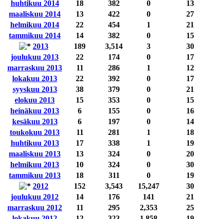
huhtikuu 2014
18
382
0
13
maaliskuu 2014
13
422
0
27
helmikuu 2014
22
454
1
21
tammikuu 2014
14
382
0
15
2013
189
3,514
3
30
joulukuu 2013
22
174
0
17
marraskuu 2013
11
286
1
12
lokakuu 2013
22
392
0
17
syyskuu 2013
38
379
0
21
elokuu 2013
15
353
0
15
heinäkuu 2013
6
155
0
16
kesäkuu 2013
6
197
0
14
toukokuu 2013
11
281
1
18
huhtikuu 2013
17
338
1
19
maaliskuu 2013
13
324
0
20
helmikuu 2013
10
324
0
30
tammikuu 2013
18
311
0
19
2012
152
3,543
15,247
30
joulukuu 2012
14
176
141
21
marraskuu 2012
11
295
2,353
25
lokakuu 2012
12
323
1,858
19