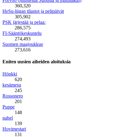
Porvoo (jutustelua Subusta ja muustakin)
360,320
HeSu-liigan tilastot ja pelipäivät
305,902
PSK järjestää ja pelaa:
286,575
FI-Sääntökeskustelu
274,493
Suomen maajoukkue
273,616
Eniten uusien aiheiden aloituksia
Hönkki
620
kesämesu
245
Rossonero
201
Puppe
148
nabel
139
Hovimestari
131