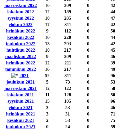
marraskuu 2022
10
309
0
42
lokakuu 2022
12
189
0
44
syyskuu 2022
10
205
0
47
elokuu 2022
17
311
0
42
heinäkuu 2022
9
112
0
50
kesäkuu 2022
10
220
0
44
toukokuu 2022
13
203
0
42
huhtikuu 2022
10
217
0
45
maaliskuu 2022
9
209
0
46
helmikuu 2022
12
211
0
39
tammikuu 2022
16
217
1
49
2021
52
811
0
96
joulukuu 2021
5
73
0
53
marraskuu 2021
12
122
0
50
lokakuu 2021
11
128
0
50
syyskuu 2021
15
105
0
96
elokuu 2021
3
53
0
46
heinäkuu 2021
3
31
0
71
kesäkuu 2021
2
53
0
75
toukokuu 2021
0
24
0
59