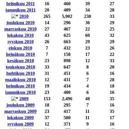
helmikuu 2011
16
460
39
27
tammikuu 2011
20
409
34
28
2010
265
5,902
230
33
joulukuu 2010
14
296
36
29
marraskuu 2010
27
467
22
25
lokakuu 2010
43
625
60
32
syyskuu 2010
26
663
29
29
elokuu 2010
7
432
23
26
heinäkuu 2010
7
158
17
22
kesäkuu 2010
23
898
12
33
toukokuu 2010
33
647
8
20
huhtikuu 2010
31
451
6
16
maaliskuu 2010
12
431
7
28
helmikuu 2010
19
434
4
18
tammikuu 2010
23
400
6
16
2009
153
2,496
48
35
joulukuu 2009
18
295
7
16
marraskuu 2009
23
417
11
35
lokakuu 2009
37
580
11
17
syyskuu 2009
12
371
9
16