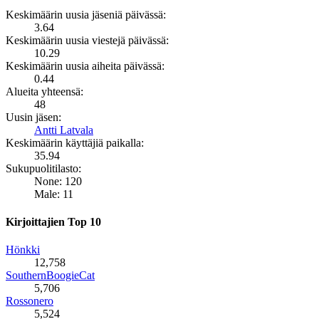
Keskimäärin uusia jäseniä päivässä:
3.64
Keskimäärin uusia viestejä päivässä:
10.29
Keskimäärin uusia aiheita päivässä:
0.44
Alueita yhteensä:
48
Uusin jäsen:
Antti Latvala
Keskimäärin käyttäjiä paikalla:
35.94
Sukupuolitilasto:
None: 120
Male: 11
Kirjoittajien Top 10
Hönkki
12,758
SouthernBoogieCat
5,706
Rossonero
5,524