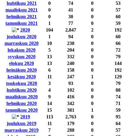
huhtikuu 2021
0
74
0
53
maaliskuu 2021
0
41
0
57
helmikuu 2021
0
30
0
60
tammikuu 2021
1
77
0
59
2020
104
2,847
2
192
joulukuu 2020
1
94
0
60
marraskuu 2020
10
238
0
66
lokakuu 2020
5
204
0
72
syyskuu 2020
13
332
0
79
elokuu 2020
13
240
0
144
heinäkuu 2020
6
158
0
192
kesäkuu 2020
11
247
1
129
toukokuu 2020
3
93
0
79
huhtikuu 2020
4
102
0
88
maaliskuu 2020
9
416
0
74
helmikuu 2020
14
342
0
71
tammikuu 2020
15
381
1
59
2019
113
2,763
0
95
joulukuu 2019
11
179
0
64
marraskuu 2019
7
288
0
57