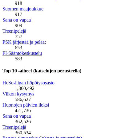
918
Suomen maajoukkue
917
Sana on vapaa
909
Treenipelejä
757
PSK järjestää ja pelaa:
653
FI-Sääntökeskustelu
583
Top 10 -aiheet (katselujen perusteella)
HeSu-liigan höpötysosasto
1,360,492
Viikon kysymys
586,627
Huonojen päivien iloksi
421,736
Sana on vapaa
362,526
Treenipelejä
360,534