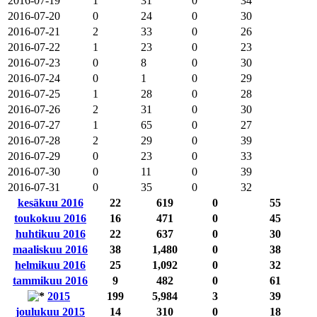
2016-07-19
1
31
0
34
2016-07-20
0
24
0
30
2016-07-21
2
33
0
26
2016-07-22
1
23
0
23
2016-07-23
0
8
0
30
2016-07-24
0
1
0
29
2016-07-25
1
28
0
28
2016-07-26
2
31
0
30
2016-07-27
1
65
0
27
2016-07-28
2
29
0
39
2016-07-29
0
23
0
33
2016-07-30
0
11
0
39
2016-07-31
0
35
0
32
kesäkuu 2016
22
619
0
55
toukokuu 2016
16
471
0
45
huhtikuu 2016
22
637
0
30
maaliskuu 2016
38
1,480
0
38
helmikuu 2016
25
1,092
0
32
tammikuu 2016
9
482
0
61
2015
199
5,984
3
39
joulukuu 2015
14
310
0
18