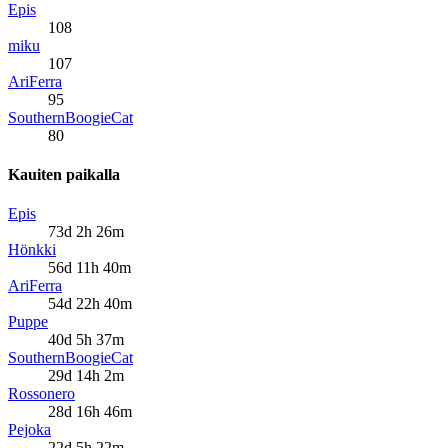
Epis
108
miku
107
AriFerra
95
SouthernBoogieCat
80
Kauiten paikalla
Epis
73d 2h 26m
Hönkki
56d 11h 40m
AriFerra
54d 22h 40m
Puppe
40d 5h 37m
SouthernBoogieCat
29d 14h 2m
Rossonero
28d 16h 46m
Pejoka
22d 5h 22m