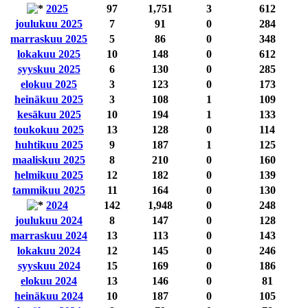
2025
97
1,751
3
612
joulukuu 2025
7
91
0
284
marraskuu 2025
5
86
0
348
lokakuu 2025
10
148
0
612
syyskuu 2025
6
130
0
285
elokuu 2025
3
123
0
173
heinäkuu 2025
3
108
1
109
kesäkuu 2025
10
194
1
133
toukokuu 2025
13
128
0
114
huhtikuu 2025
9
187
1
125
maaliskuu 2025
8
210
0
160
helmikuu 2025
12
182
0
139
tammikuu 2025
11
164
0
130
2024
142
1,948
0
248
joulukuu 2024
8
147
0
128
marraskuu 2024
13
113
0
143
lokakuu 2024
12
145
0
246
syyskuu 2024
15
169
0
186
elokuu 2024
13
146
0
81
heinäkuu 2024
10
187
0
105