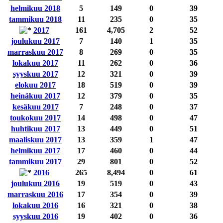
helmikuu 2018
5
149
0
39
tammikuu 2018
11
235
0
35
2017
161
4,705
2
52
joulukuu 2017
7
140
1
35
marraskuu 2017
8
269
0
35
lokakuu 2017
11
262
0
36
syyskuu 2017
12
321
0
39
elokuu 2017
18
519
0
39
heinäkuu 2017
12
379
0
35
kesäkuu 2017
7
248
0
37
toukokuu 2017
14
498
0
47
huhtikuu 2017
13
449
0
51
maaliskuu 2017
13
359
1
47
helmikuu 2017
17
460
0
44
tammikuu 2017
29
801
0
52
2016
265
8,494
0
61
joulukuu 2016
19
519
0
43
marraskuu 2016
17
354
0
39
lokakuu 2016
16
321
0
38
syyskuu 2016
19
402
0
36