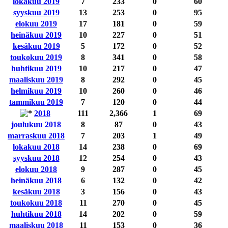
lokakuu 2019
7
233
0
60
syyskuu 2019
13
253
0
95
elokuu 2019
17
181
0
59
heinäkuu 2019
10
227
0
51
kesäkuu 2019
5
172
0
52
toukokuu 2019
8
341
0
58
huhtikuu 2019
10
217
0
47
maaliskuu 2019
8
292
0
45
helmikuu 2019
10
260
0
46
tammikuu 2019
7
120
0
44
2018
111
2,366
1
69
joulukuu 2018
8
87
0
43
marraskuu 2018
7
203
1
49
lokakuu 2018
14
238
0
69
syyskuu 2018
12
254
0
43
elokuu 2018
9
287
0
45
heinäkuu 2018
6
132
0
42
kesäkuu 2018
3
156
0
43
toukokuu 2018
11
270
0
45
huhtikuu 2018
14
202
0
59
maaliskuu 2018
11
153
0
36