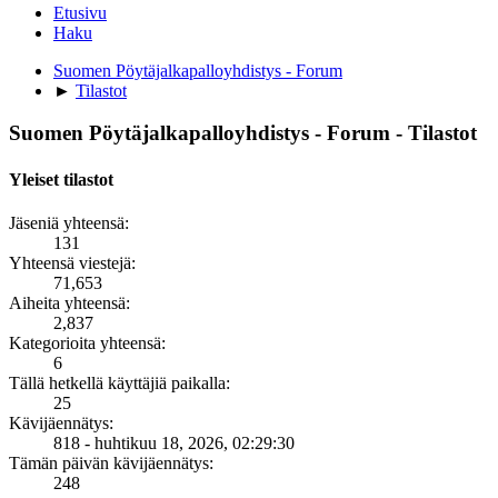
Etusivu
Haku
Suomen Pöytäjalkapalloyhdistys - Forum
►
Tilastot
Suomen Pöytäjalkapalloyhdistys - Forum - Tilastot
Yleiset tilastot
Jäseniä yhteensä:
131
Yhteensä viestejä:
71,653
Aiheita yhteensä:
2,837
Kategorioita yhteensä:
6
Tällä hetkellä käyttäjiä paikalla:
25
Kävijäennätys:
818 - huhtikuu 18, 2026, 02:29:30
Tämän päivän kävijäennätys:
248