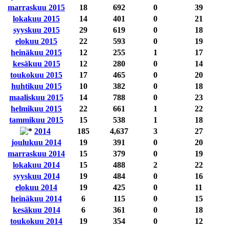
marraskuu 2015
18
692
0
39
lokakuu 2015
14
401
0
21
syyskuu 2015
29
619
0
18
elokuu 2015
22
593
0
19
heinäkuu 2015
12
255
1
17
kesäkuu 2015
12
280
0
14
toukokuu 2015
17
465
0
20
huhtikuu 2015
10
382
0
18
maaliskuu 2015
14
788
0
23
helmikuu 2015
22
661
1
22
tammikuu 2015
15
538
1
18
2014
185
4,637
3
27
joulukuu 2014
19
391
0
20
marraskuu 2014
15
379
0
19
lokakuu 2014
15
488
2
22
syyskuu 2014
19
484
0
16
elokuu 2014
19
425
0
11
heinäkuu 2014
6
115
0
15
kesäkuu 2014
6
361
0
18
toukokuu 2014
19
354
0
12