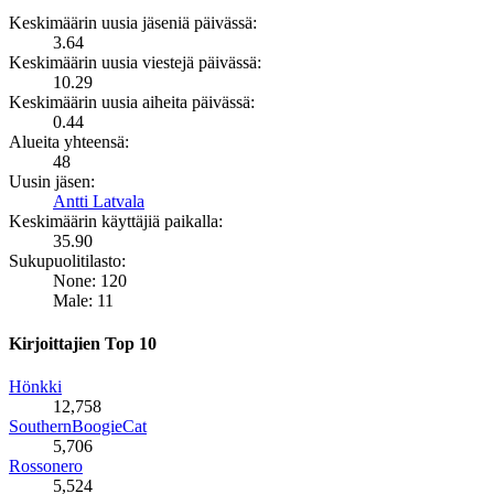
Keskimäärin uusia jäseniä päivässä:
3.64
Keskimäärin uusia viestejä päivässä:
10.29
Keskimäärin uusia aiheita päivässä:
0.44
Alueita yhteensä:
48
Uusin jäsen:
Antti Latvala
Keskimäärin käyttäjiä paikalla:
35.90
Sukupuolitilasto:
None: 120
Male: 11
Kirjoittajien Top 10
Hönkki
12,758
SouthernBoogieCat
5,706
Rossonero
5,524