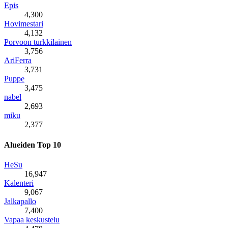
Epis
4,300
Hovimestari
4,132
Porvoon turkkilainen
3,756
AriFerra
3,731
Puppe
3,475
nabel
2,693
miku
2,377
Alueiden Top 10
HeSu
16,947
Kalenteri
9,067
Jalkapallo
7,400
Vapaa keskustelu