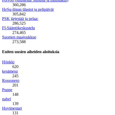
Porvoo (jutustelua Subusta ja muustakin)
360,286
HeSu-liigan tilastot ja pelipäivät
305,842
PSK järjestää ja pelaa:
286,525
FI-Sääntökeskustelu
274,465
Suomen maajoukkue
273,588
Eniten uusien aiheiden aloituksia
Hönkki
620
kesämesu
245
Rossonero
201
Puppe
148
nabel
139
Hovimestari
131