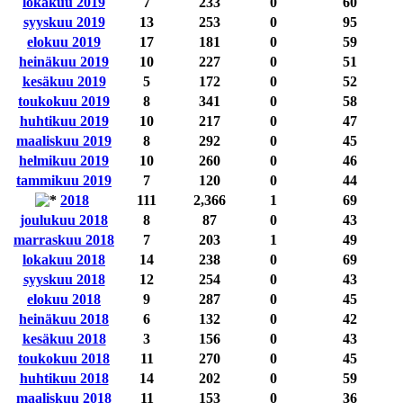
lokakuu 2019
7
233
0
60
syyskuu 2019
13
253
0
95
elokuu 2019
17
181
0
59
heinäkuu 2019
10
227
0
51
kesäkuu 2019
5
172
0
52
toukokuu 2019
8
341
0
58
huhtikuu 2019
10
217
0
47
maaliskuu 2019
8
292
0
45
helmikuu 2019
10
260
0
46
tammikuu 2019
7
120
0
44
2018
111
2,366
1
69
joulukuu 2018
8
87
0
43
marraskuu 2018
7
203
1
49
lokakuu 2018
14
238
0
69
syyskuu 2018
12
254
0
43
elokuu 2018
9
287
0
45
heinäkuu 2018
6
132
0
42
kesäkuu 2018
3
156
0
43
toukokuu 2018
11
270
0
45
huhtikuu 2018
14
202
0
59
maaliskuu 2018
11
153
0
36