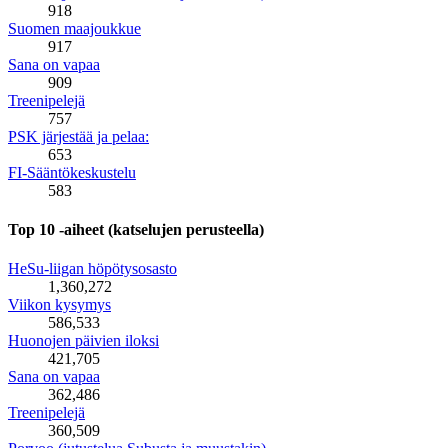
918
Suomen maajoukkue
917
Sana on vapaa
909
Treenipelejä
757
PSK järjestää ja pelaa:
653
FI-Sääntökeskustelu
583
Top 10 -aiheet (katselujen perusteella)
HeSu-liigan höpötysosasto
1,360,272
Viikon kysymys
586,533
Huonojen päivien iloksi
421,705
Sana on vapaa
362,486
Treenipelejä
360,509