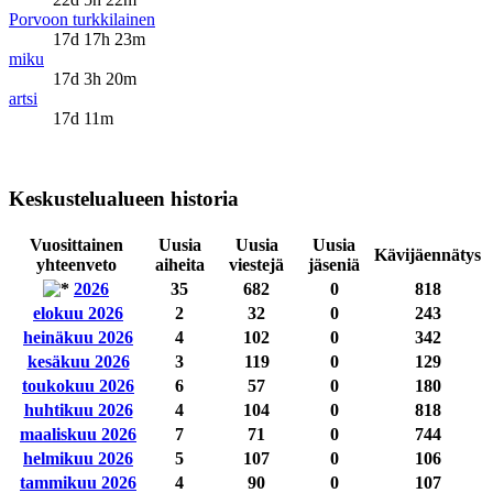
Porvoon turkkilainen
17d 17h 23m
miku
17d 3h 20m
artsi
17d 11m
Keskustelualueen historia
Vuosittainen
Uusia
Uusia
Uusia
Kävijäennätys
yhteenveto
aiheita
viestejä
jäseniä
2026
35
682
0
818
elokuu 2026
2
32
0
243
heinäkuu 2026
4
102
0
342
kesäkuu 2026
3
119
0
129
toukokuu 2026
6
57
0
180
huhtikuu 2026
4
104
0
818
maaliskuu 2026
7
71
0
744
helmikuu 2026
5
107
0
106
tammikuu 2026
4
90
0
107