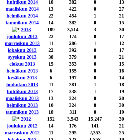
huhtikuu 2014
18
382
0
13
maaliskuu 2014
13
422
0
27
helmikuu 2014
22
454
1
21
tammikuu 2014
14
382
0
15
2013
189
3,514
3
30
joulukuu 2013
22
174
0
17
marraskuu 2013
11
286
1
12
lokakuu 2013
22
392
0
17
syyskuu 2013
38
379
0
21
elokuu 2013
15
353
0
15
heinäkuu 2013
6
155
0
16
kesäkuu 2013
6
197
0
14
toukokuu 2013
11
281
1
18
huhtikuu 2013
17
338
1
19
maaliskuu 2013
13
324
0
20
helmikuu 2013
10
324
0
30
tammikuu 2013
18
311
0
19
2012
152
3,543
15,247
30
joulukuu 2012
14
176
141
21
marraskuu 2012
11
295
2,353
25
lokakuu 2012
12
323
1,858
19