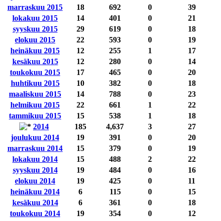
marraskuu 2015
18
692
0
39
lokakuu 2015
14
401
0
21
syyskuu 2015
29
619
0
18
elokuu 2015
22
593
0
19
heinäkuu 2015
12
255
1
17
kesäkuu 2015
12
280
0
14
toukokuu 2015
17
465
0
20
huhtikuu 2015
10
382
0
18
maaliskuu 2015
14
788
0
23
helmikuu 2015
22
661
1
22
tammikuu 2015
15
538
1
18
2014
185
4,637
3
27
joulukuu 2014
19
391
0
20
marraskuu 2014
15
379
0
19
lokakuu 2014
15
488
2
22
syyskuu 2014
19
484
0
16
elokuu 2014
19
425
0
11
heinäkuu 2014
6
115
0
15
kesäkuu 2014
6
361
0
18
toukokuu 2014
19
354
0
12