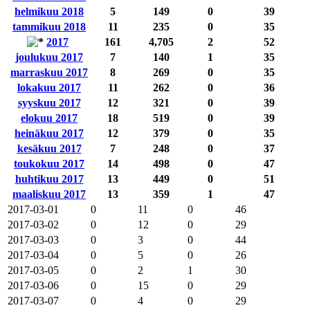
helmikuu 2018
5
149
0
39
tammikuu 2018
11
235
0
35
2017
161
4,705
2
52
joulukuu 2017
7
140
1
35
marraskuu 2017
8
269
0
35
lokakuu 2017
11
262
0
36
syyskuu 2017
12
321
0
39
elokuu 2017
18
519
0
39
heinäkuu 2017
12
379
0
35
kesäkuu 2017
7
248
0
37
toukokuu 2017
14
498
0
47
huhtikuu 2017
13
449
0
51
maaliskuu 2017
13
359
1
47
2017-03-01
0
11
0
46
2017-03-02
0
12
0
29
2017-03-03
0
3
0
44
2017-03-04
0
5
0
26
2017-03-05
0
2
1
30
2017-03-06
0
15
0
29
2017-03-07
0
4
0
29