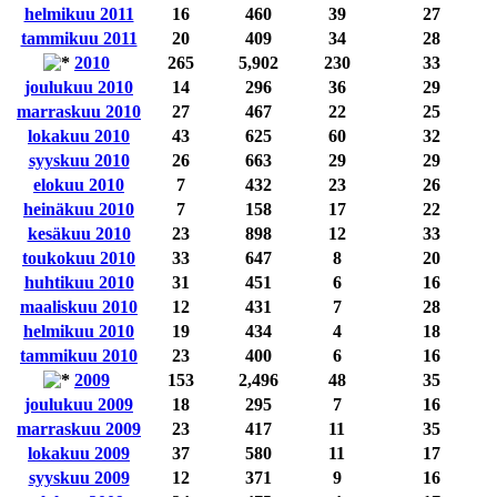
helmikuu 2011
16
460
39
27
tammikuu 2011
20
409
34
28
2010
265
5,902
230
33
joulukuu 2010
14
296
36
29
marraskuu 2010
27
467
22
25
lokakuu 2010
43
625
60
32
syyskuu 2010
26
663
29
29
elokuu 2010
7
432
23
26
heinäkuu 2010
7
158
17
22
kesäkuu 2010
23
898
12
33
toukokuu 2010
33
647
8
20
huhtikuu 2010
31
451
6
16
maaliskuu 2010
12
431
7
28
helmikuu 2010
19
434
4
18
tammikuu 2010
23
400
6
16
2009
153
2,496
48
35
joulukuu 2009
18
295
7
16
marraskuu 2009
23
417
11
35
lokakuu 2009
37
580
11
17
syyskuu 2009
12
371
9
16