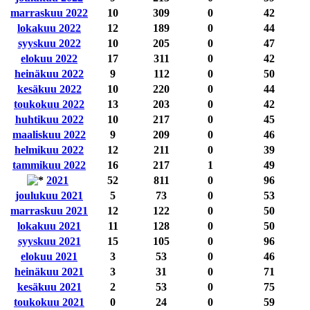
marraskuu 2022
10
309
0
42
lokakuu 2022
12
189
0
44
syyskuu 2022
10
205
0
47
elokuu 2022
17
311
0
42
heinäkuu 2022
9
112
0
50
kesäkuu 2022
10
220
0
44
toukokuu 2022
13
203
0
42
huhtikuu 2022
10
217
0
45
maaliskuu 2022
9
209
0
46
helmikuu 2022
12
211
0
39
tammikuu 2022
16
217
1
49
2021
52
811
0
96
joulukuu 2021
5
73
0
53
marraskuu 2021
12
122
0
50
lokakuu 2021
11
128
0
50
syyskuu 2021
15
105
0
96
elokuu 2021
3
53
0
46
heinäkuu 2021
3
31
0
71
kesäkuu 2021
2
53
0
75
toukokuu 2021
0
24
0
59