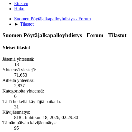
Etusivu
Haku
Suomen Pöytäjalkapalloyhdistys - Forum
►
Tilastot
Suomen Pöytäjalkapalloyhdistys - Forum - Tilastot
Yleiset tilastot
Jäseniä yhteensä:
131
Yhteensä viestejä:
71,653
Aiheita yhteensä:
2,837
Kategorioita yhteensä:
6
Tällä hetkellä käyttäjiä paikalla:
31
Kävijäennätys:
818 - huhtikuu 18, 2026, 02:29:30
Tämän päivän kävijäennätys:
95