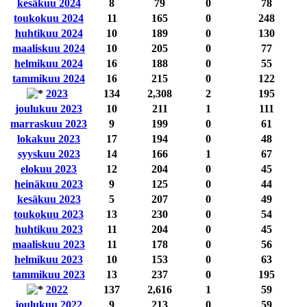
kesäkuu 2024
8
79
0
78
toukokuu 2024
11
165
0
248
huhtikuu 2024
10
189
0
130
maaliskuu 2024
10
205
0
77
helmikuu 2024
16
188
0
55
tammikuu 2024
16
215
0
122
2023
134
2,308
2
195
joulukuu 2023
10
211
1
111
marraskuu 2023
9
199
0
61
lokakuu 2023
17
194
0
48
syyskuu 2023
14
166
1
67
elokuu 2023
12
204
0
45
heinäkuu 2023
9
125
0
44
kesäkuu 2023
5
207
0
49
toukokuu 2023
13
230
0
54
huhtikuu 2023
11
204
0
45
maaliskuu 2023
11
178
0
56
helmikuu 2023
10
153
0
63
tammikuu 2023
13
237
0
195
2022
137
2,616
1
59
joulukuu 2022
9
213
0
59