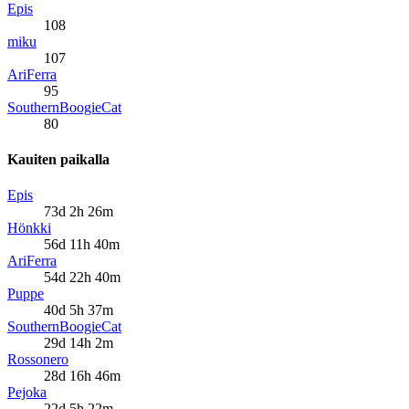
Epis
108
miku
107
AriFerra
95
SouthernBoogieCat
80
Kauiten paikalla
Epis
73d 2h 26m
Hönkki
56d 11h 40m
AriFerra
54d 22h 40m
Puppe
40d 5h 37m
SouthernBoogieCat
29d 14h 2m
Rossonero
28d 16h 46m
Pejoka
22d 5h 22m