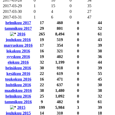
2017-03-28
0
10
0
34
2017-03-29
1
15
0
35
2017-03-30
0
4
0
27
2017-03-31
1
6
0
47
helmikuu 2017
17
460
0
44
tammikuu 2017
29
801
0
52
2016
265
8,494
0
61
joulukuu 2016
19
519
0
43
marraskuu 2016
17
354
0
39
lokakuu 2016
16
321
0
38
syyskuu 2016
19
402
0
36
elokuu 2016
32
1,199
0
44
heinäkuu 2016
30
918
0
39
kesäkuu 2016
22
619
0
55
toukokuu 2016
16
471
0
45
huhtikuu 2016
22
637
0
30
maaliskuu 2016
38
1,480
0
38
helmikuu 2016
25
1,092
0
32
tammikuu 2016
9
482
0
61
2015
199
5,984
3
39
joulukuu 2015
14
310
0
18