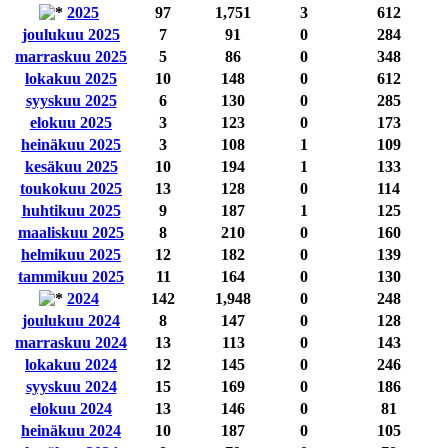
2025
97
1,751
3
612
joulukuu 2025
7
91
0
284
marraskuu 2025
5
86
0
348
lokakuu 2025
10
148
0
612
syyskuu 2025
6
130
0
285
elokuu 2025
3
123
0
173
heinäkuu 2025
3
108
1
109
kesäkuu 2025
10
194
1
133
toukokuu 2025
13
128
0
114
huhtikuu 2025
9
187
1
125
maaliskuu 2025
8
210
0
160
helmikuu 2025
12
182
0
139
tammikuu 2025
11
164
0
130
2024
142
1,948
0
248
joulukuu 2024
8
147
0
128
marraskuu 2024
13
113
0
143
lokakuu 2024
12
145
0
246
syyskuu 2024
15
169
0
186
elokuu 2024
13
146
0
81
heinäkuu 2024
10
187
0
105