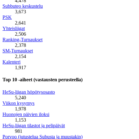
4,478
Subbuteo keskustelu
3,673
PSK
2,641
Yhteisliigat
2,506
Ranking-Turnaukset
2,378
SM-Turnaukset
2,154
Kalenteri
1,917
Top 10 -aiheet (vastausten perusteella)
HeSu-liigan höpötysosasto
5,240
Viikon kysymys
1,978
Huonojen päivien iloksi
1,153
HeSu-liigan tilastot ja pelipäivät
981
Porvoo (jutustelua Subusta ja muustakin)