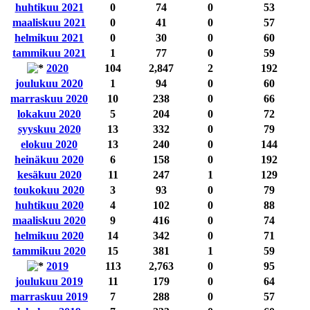
huhtikuu 2021
0
74
0
53
maaliskuu 2021
0
41
0
57
helmikuu 2021
0
30
0
60
tammikuu 2021
1
77
0
59
2020
104
2,847
2
192
joulukuu 2020
1
94
0
60
marraskuu 2020
10
238
0
66
lokakuu 2020
5
204
0
72
syyskuu 2020
13
332
0
79
elokuu 2020
13
240
0
144
heinäkuu 2020
6
158
0
192
kesäkuu 2020
11
247
1
129
toukokuu 2020
3
93
0
79
huhtikuu 2020
4
102
0
88
maaliskuu 2020
9
416
0
74
helmikuu 2020
14
342
0
71
tammikuu 2020
15
381
1
59
2019
113
2,763
0
95
joulukuu 2019
11
179
0
64
marraskuu 2019
7
288
0
57