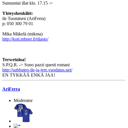
Sunnuntai illat klo. 17.15 ->
Yhteyshenkilöt:
ile Tuominen (AriFerra)
p: 050 300 79 01
Mika Mäkelä (mikma)
http://koti.mbnet.fi/tilasto/
Terwetuloa!
S.P.Q.R. -> Sono pazzi questi romani
http://subbuteo-ile-ja-jere.vuodatus.net/
EN TYKKÄÄ ENKÄ JAA!
AriFerra
Moderator