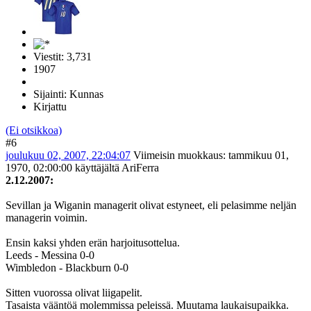
Viestit: 3,731
1907
Sijainti: Kunnas
Kirjattu
(Ei otsikkoa)
#6
joulukuu 02, 2007, 22:04:07
Viimeisin muokkaus
: tammikuu 01,
1970, 02:00:00 käyttäjältä AriFerra
2.12.2007:
Sevillan ja Wiganin managerit olivat estyneet, eli pelasimme neljän
managerin voimin.
Ensin kaksi yhden erän harjoitusottelua.
Leeds - Messina 0-0
Wimbledon - Blackburn 0-0
Sitten vuorossa olivat liigapelit.
Tasaista vääntöä molemmissa peleissä. Muutama laukaisupaikka.