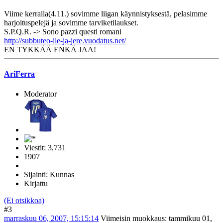
Viime kerralla(4.11.) sovimme liigan käynnistyksestä, pelasimme
harjoituspelejä ja sovimme tarviketilaukset.
S.P.Q.R. -> Sono pazzi questi romani
http://subbuteo-ile-ja-jere.vuodatus.net/
EN TYKKÄÄ ENKÄ JAA!
AriFerra
Moderator
Viestit: 3,731
1907
Sijainti: Kunnas
Kirjattu
(Ei otsikkoa)
#3
marraskuu 06, 2007, 15:15:14
Viimeisin muokkaus
: tammikuu 01,