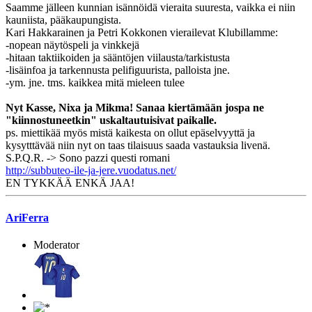
Saamme jälleen kunnian isännöidä vieraita suuresta, vaikka ei niin
kauniista, pääkaupungista.
Kari Hakkarainen ja Petri Kokkonen vierailevat Klubillamme:
-nopean näytöspeli ja vinkkejä
-hitaan taktiikoiden ja sääntöjen viilausta/tarkistusta
-lisäinfoa ja tarkennusta pelifiguurista, palloista jne.
-ym. jne. tms. kaikkea mitä mieleen tulee
Nyt Kasse, Nixa ja Mikma! Sanaa kiertämään jospa ne
"kiinnostuneetkin" uskaltautuisivat paikalle.
ps. miettikää myös mistä kaikesta on ollut epäselvyyttä ja
kysytttävää niin nyt on taas tilaisuus saada vastauksia livenä.
S.P.Q.R. -> Sono pazzi questi romani
http://subbuteo-ile-ja-jere.vuodatus.net/
EN TYKKÄÄ ENKÄ JAA!
AriFerra
Moderator