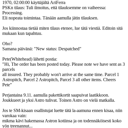
1970, 02:00:00 käyttäjältä AriFerra
PSKn tilaus: Tuli ilmoitus, että tilauksemme on vaiheessa:
Processing.
Eli nopeata toimintaa. Tänään aamulla jätin tilauksen.
Jos kiinnostaa tietää miten tilaus etenee, lue tätä viestiä. Editoin sitä
mukaan kun tapahtuu.
Oho?
Samana päivänä: "New status: Despatched"
Pete(Whitehead) lähetti postia:
"Hi, The order has been posted today. Please note we have sent as 3
parcels
all insured. They probably won't arrive at the same time. Parcel 1
Astropitch, Parcel 2 Astropitch, Parcel 3 all other items. Cheers
Pete"
Perjantaina 9.11. aamulla pakettikortit saapuivat laatikkoon.
Joukkueet ja yksi Astro tulivat. Toinen Astro on vielä matkalla.
Jos te SM-kisaan osallistujat luette tätä la-aamuna ennen kisaa, niin
varokaa vain:
mikma kävi hakemassa Astron kotiinsa ja on todennäköisesti koko
yön treenannut...