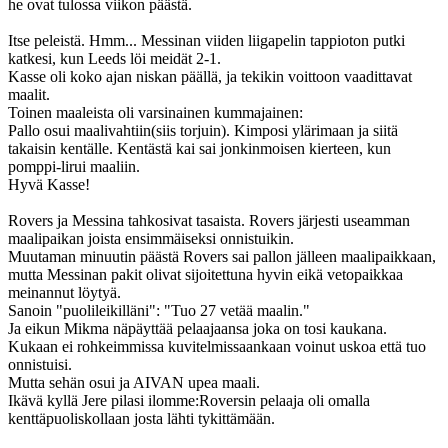
he ovat tulossa viikon päästä.
Itse peleistä. Hmm... Messinan viiden liigapelin tappioton putki
katkesi, kun Leeds löi meidät 2-1.
Kasse oli koko ajan niskan päällä, ja tekikin voittoon vaadittavat
maalit.
Toinen maaleista oli varsinainen kummajainen:
Pallo osui maalivahtiin(siis torjuin). Kimposi ylärimaan ja siitä
takaisin kentälle. Kentästä kai sai jonkinmoisen kierteen, kun
pomppi-lirui maaliin.
Hyvä Kasse!
Rovers ja Messina tahkosivat tasaista. Rovers järjesti useamman
maalipaikan joista ensimmäiseksi onnistuikin.
Muutaman minuutin päästä Rovers sai pallon jälleen maalipaikkaan,
mutta Messinan pakit olivat sijoitettuna hyvin eikä vetopaikkaa
meinannut löytyä.
Sanoin "puolileikilläni": "Tuo 27 vetää maalin."
Ja eikun Mikma näpäyttää pelaajaansa joka on tosi kaukana.
Kukaan ei rohkeimmissa kuvitelmissaankaan voinut uskoa että tuo
onnistuisi.
Mutta sehän osui ja AIVAN upea maali.
Ikävä kyllä Jere pilasi ilomme:Roversin pelaaja oli omalla
kenttäpuoliskollaan josta lähti tykittämään.