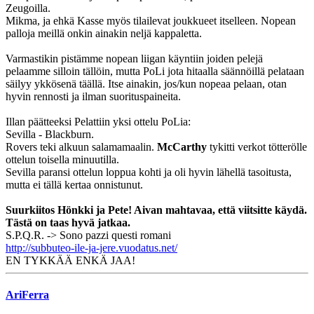
Zeugoilla.
Mikma, ja ehkä Kasse myös tilailevat joukkueet itselleen. Nopean
palloja meillä onkin ainakin neljä kappaletta.
Varmastikin pistämme nopean liigan käyntiin joiden pelejä
pelaamme silloin tällöin, mutta PoLi jota hitaalla säännöillä pelataan
säilyy ykkösenä täällä. Itse ainakin, jos/kun nopeaa pelaan, otan
hyvin rennosti ja ilman suorituspaineita.
Illan päätteeksi Pelattiin yksi ottelu PoLia:
Sevilla - Blackburn.
Rovers teki alkuun salamamaalin.
McCarthy
tykitti verkot tötterölle
ottelun toisella minuutilla.
Sevilla paransi ottelun loppua kohti ja oli hyvin lähellä tasoitusta,
mutta ei tällä kertaa onnistunut.
Suurkiitos Hönkki ja Pete! Aivan mahtavaa, että viitsitte käydä.
Tästä on taas hyvä jatkaa.
S.P.Q.R. -> Sono pazzi questi romani
http://subbuteo-ile-ja-jere.vuodatus.net/
EN TYKKÄÄ ENKÄ JAA!
AriFerra