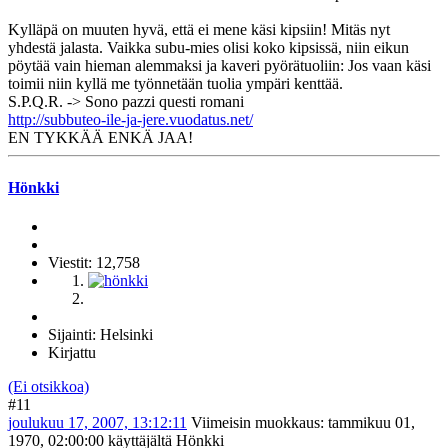
Kylläpä on muuten hyvä, että ei mene käsi kipsiin! Mitäs nyt
yhdestä jalasta. Vaikka subu-mies olisi koko kipsissä, niin eikun
pöytää vain hieman alemmaksi ja kaveri pyörätuoliin: Jos vaan käsi
toimii niin kyllä me työnnetään tuolia ympäri kenttää.
S.P.Q.R. -> Sono pazzi questi romani
http://subbuteo-ile-ja-jere.vuodatus.net/
EN TYKKÄÄ ENKÄ JAA!
Hönkki
Viestit: 12,758
Sijainti: Helsinki
Kirjattu
(Ei otsikkoa)
#11
joulukuu 17, 2007, 13:12:11
Viimeisin muokkaus
: tammikuu 01,
1970, 02:00:00 käyttäjältä Hönkki