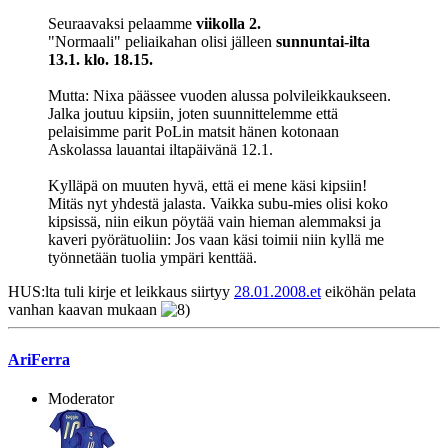
Seuraavaksi pelaamme
viikolla 2.
"Normaali" peliaikahan olisi jälleen
sunnuntai-ilta
13.1. klo. 18.15.
Mutta: Nixa päässee vuoden alussa polvileikkaukseen.
Jalka joutuu kipsiin, joten suunnittelemme että
pelaisimme parit PoLin matsit hänen kotonaan
Askolassa lauantai iltapäivänä 12.1.
Kylläpä on muuten hyvä, että ei mene käsi kipsiin!
Mitäs nyt yhdestä jalasta. Vaikka subu-mies olisi koko
kipsissä, niin eikun pöytää vain hieman alemmaksi ja
kaveri pyörätuoliin: Jos vaan käsi toimii niin kyllä me
työnnetään tuolia ympäri kenttää.
HUS:lta tuli kirje et leikkaus siirtyy
28.01.2008.et
eiköhän pelata
vanhan kaavan mukaan
AriFerra
Moderator