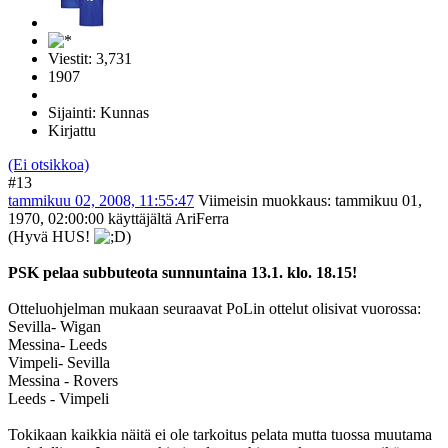
Viestit: 3,731
1907
Sijainti: Kunnas
Kirjattu
(Ei otsikkoa)
#13
tammikuu 02, 2008, 11:55:47
Viimeisin muokkaus
: tammikuu 01,
1970, 02:00:00 käyttäjältä AriFerra
(Hyvä HUS!
)
PSK pelaa subbuteota sunnuntaina 13.1. klo. 18.15!
Otteluohjelman mukaan seuraavat PoLin ottelut olisivat vuorossa:
Sevilla- Wigan
Messina- Leeds
Vimpeli- Sevilla
Messina - Rovers
Leeds - Vimpeli
Tokikaan kaikkia näitä ei ole tarkoitus pelata mutta tuossa muutama