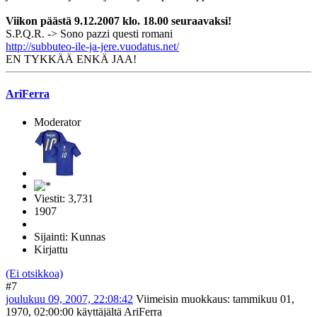
Viikon päästä 9.12.2007 klo. 18.00 seuraavaksi!
S.P.Q.R. -> Sono pazzi questi romani
http://subbuteo-ile-ja-jere.vuodatus.net/
EN TYKKÄÄ ENKÄ JAA!
AriFerra
Moderator
Viestit: 3,731
1907
Sijainti: Kunnas
Kirjattu
(Ei otsikkoa)
#7
joulukuu 09, 2007, 22:08:42
Viimeisin muokkaus
: tammikuu 01,
1970, 02:00:00 käyttäjältä AriFerra