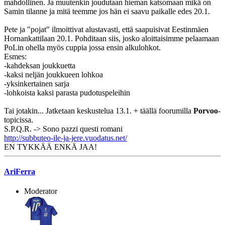
mahdollinen. Ja muutenkin joudutaan hieman katsomaan mikä on
Samin tilanne ja mitä teemme jos hän ei saavu paikalle edes 20.1.
Pete ja "pojat" ilmoittivat alustavasti, että saapuisivat Eestinmäen
Hornankattilaan 20.1. Pohditaan siis, josko aloittaisimme pelaamaan
PoLin ohella myös cuppia jossa ensin alkulohkot.
Esmes:
-kahdeksan joukkuetta
-kaksi neljän joukkueen lohkoa
-yksinkertainen sarja
-lohkoista kaksi parasta pudotuspeleihin
Tai jotakin... Jatketaan keskustelua 13.1. + täällä foorumilla
Porvoo
-
topicissa.
S.P.Q.R. -> Sono pazzi questi romani
http://subbuteo-ile-ja-jere.vuodatus.net/
EN TYKKÄÄ ENKÄ JAA!
AriFerra
Moderator