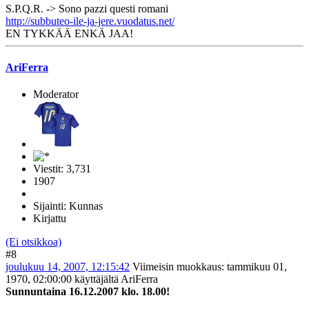
S.P.Q.R. -> Sono pazzi questi romani
http://subbuteo-ile-ja-jere.vuodatus.net/
EN TYKKÄÄ ENKÄ JAA!
AriFerra
Moderator
Viestit: 3,731
1907
Sijainti: Kunnas
Kirjattu
(Ei otsikkoa)
#8
joulukuu 14, 2007, 12:15:42
Viimeisin muokkaus
: tammikuu 01,
1970, 02:00:00 käyttäjältä AriFerra
Sunnuntaina 16.12.2007 klo. 18.00!