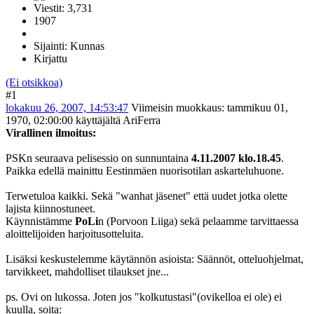
Viestit: 3,731
1907
Sijainti: Kunnas
Kirjattu
(Ei otsikkoa)
#1
lokakuu 26, 2007, 14:53:47
Viimeisin muokkaus
: tammikuu 01,
1970, 02:00:00 käyttäjältä AriFerra
Virallinen ilmoitus:
PSKn seuraava pelisessio on sunnuntaina
4.11.2007 klo.18.45
.
Paikka edellä mainittu Eestinmäen nuorisotilan askarteluhuone.
Terwetuloa kaikki. Sekä "wanhat jäsenet" että uudet jotka olette
lajista kiinnostuneet.
Käynnistämme
PoLi
n (Porvoon Liiga) sekä pelaamme tarvittaessa
aloittelijoiden harjoitusotteluita.
Lisäksi keskustelemme käytännön asioista: Säännöt, otteluohjelmat,
tarvikkeet, mahdolliset tilaukset jne...
ps. Ovi on lukossa. Joten jos "kolkutustasi"(ovikelloa ei ole) ei
kuulla, soita: