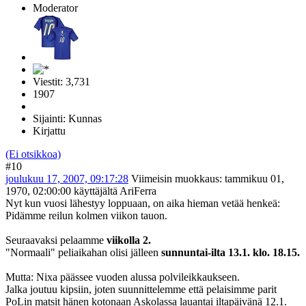
Moderator
Viestit: 3,731
1907
Sijainti: Kunnas
Kirjattu
(Ei otsikkoa)
#10
joulukuu 17, 2007, 09:17:28
Viimeisin muokkaus
: tammikuu 01,
1970, 02:00:00 käyttäjältä AriFerra
Nyt kun vuosi lähestyy loppuaan, on aika hieman vetää henkeä:
Pidämme reilun kolmen viikon tauon.
Seuraavaksi pelaamme
viikolla 2.
"Normaali" peliaikahan olisi jälleen
sunnuntai-ilta 13.1. klo. 18.15.
Mutta: Nixa päässee vuoden alussa polvileikkaukseen.
Jalka joutuu kipsiin, joten suunnittelemme että pelaisimme parit
PoLin matsit hänen kotonaan Askolassa lauantai iltapäivänä 12.1.