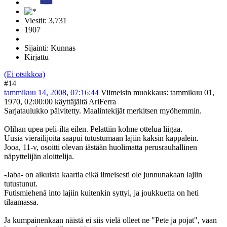
Viestit: 3,731
1907
Sijainti: Kunnas
Kirjattu
(Ei otsikkoa)
#14
tammikuu 14, 2008, 07:16:44
Viimeisin muokkaus
: tammikuu 01,
1970, 02:00:00 käyttäjältä AriFerra
Sarjataulukko päivitetty. Maalintekijät merkitsen myöhemmin.
Olihan upea peli-ilta eilen. Pelattiin kolme ottelua liigaa.
Uusia vierailijoita saapui tutustumaan lajiin kaksin kappalein.
Jooa, 11-v, osoitti olevan iästään huolimatta perusrauhallinen
näpyttelijän aloittelija.
-Jaba- on aikuista kaartia eikä ilmeisesti ole junnunakaan lajiin
tutustunut.
Futismiehenä into lajiin kuitenkin syttyi, ja joukkuetta on heti
tilaamassa.
Ja kumpainenkaan näistä ei siis vielä olleet ne "Pete ja pojat", vaan