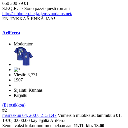
050 300 79 01
S.P.Q.R. -> Sono pazzi questi romani
http://subbuteo-ile-ja-jere.vuodatus.net/
EN TYKKÄÄ ENKÄ JAA!
AriFerra
Moderator
Viestit: 3,731
1907
Sijainti: Kunnas
Kirjattu
(Ei otsikkoa)
#2
marraskuu 04, 2007, 21:31:47
Viimeisin muokkaus
: tammikuu 01,
1970, 02:00:00 käyttäjältä AriFerra
Seuraavaksi kokoonnumme pelaamaan
11.11. klo. 18.00