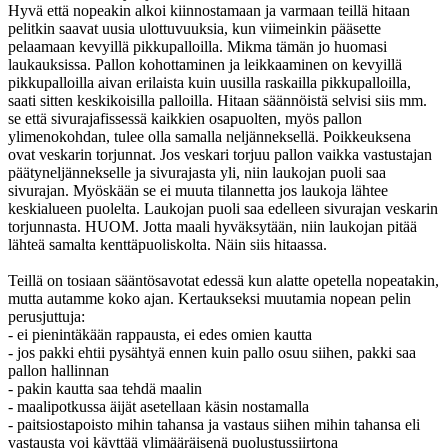
Hyvä että nopeakin alkoi kiinnostamaan ja varmaan teillä hitaan
pelitkin saavat uusia ulottuvuuksia, kun viimeinkin pääsette
pelaamaan kevyillä pikkupalloilla. Mikma tämän jo huomasi
laukauksissa. Pallon kohottaminen ja leikkaaminen on kevyillä
pikkupalloilla aivan erilaista kuin uusilla raskailla pikkupalloilla,
saati sitten keskikoisilla palloilla. Hitaan säännöistä selvisi siis mm.
se että sivurajafissessä kaikkien osapuolten, myös pallon
ylimenokohdan, tulee olla samalla neljänneksellä. Poikkeuksena
ovat veskarin torjunnat. Jos veskari torjuu pallon vaikka vastustajan
päätyneljännekselle ja sivurajasta yli, niin laukojan puoli saa
sivurajan. Myöskään se ei muuta tilannetta jos laukoja lähtee
keskialueen puolelta. Laukojan puoli saa edelleen sivurajan veskarin
torjunnasta. HUOM. Jotta maali hyväksytään, niin laukojan pitää
lähteä samalta kenttäpuoliskolta. Näin siis hitaassa.
Teillä on tosiaan sääntösavotat edessä kun alatte opetella nopeatakin,
mutta autamme koko ajan. Kertaukseksi muutamia nopean pelin
perusjuttuja:
- ei pienintäkään rappausta, ei edes omien kautta
- jos pakki ehtii pysähtyä ennen kuin pallo osuu siihen, pakki saa
pallon hallinnan
- pakin kautta saa tehdä maalin
- maalipotkussa äijät asetellaan käsin nostamalla
- paitsiostapoisto mihin tahansa ja vastaus siihen mihin tahansa eli
vastausta voi käyttää ylimääräisenä puolustussiirtona