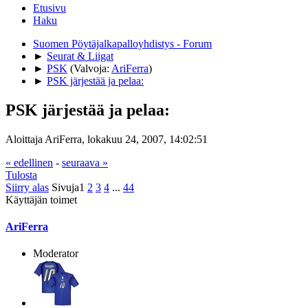
Etusivu
Haku
Suomen Pöytäjalkapalloyhdistys - Forum
►
Seurat & Liigat
►
PSK
(Valvoja:
AriFerra
)
►
PSK järjestää ja pelaa:
PSK järjestää ja pelaa:
Aloittaja AriFerra, lokakuu 24, 2007, 14:02:51
« edellinen
-
seuraava »
Tulosta
Siirry alas
Sivuja
1
2
3
4
...
44
Käyttäjän toimet
AriFerra
Moderator