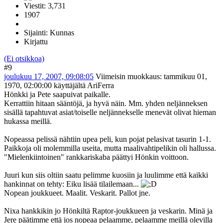
Viestit: 3,731
1907
Sijainti: Kunnas
Kirjattu
(Ei otsikkoa)
#9
joulukuu 17, 2007, 09:08:05
Viimeisin muokkaus
: tammikuu 01,
1970, 02:00:00 käyttäjältä AriFerra
Hönkki ja Pete saapuivat paikalle.
Kerrattiin hitaan sääntöjä, ja hyvä näin. Mm. yhden neljänneksen
sisällä tapahtuvat asiat/toiselle neljännekselle menevät olivat hieman
hukassa meillä.
Nopeassa pelissä nähtiin upea peli, kun pojat pelasivat tasurin 1-1.
Paikkoja oli molemmilla useita, mutta maalivahtipelikin oli hallussa.
"Mielenkiintoinen" rankkariskaba päättyi Hönkin voittoon.
Juuri kun siis oltiin saatu pelimme kuosiin ja luulimme että kaikki
hankinnat on tehty: Eiku lisää tilailemaan...
Nopean joukkueet. Maalit. Veskarit. Pallot jne.
Nixa hankkikin jo Hönkiltä Raptor-joukkueen ja veskarin. Minä ja
Jere päätimme että jos nopeaa pelaamme, pelaamme meillä olevilla