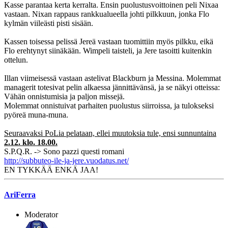
Kasse parantaa kerta kerralta. Ensin puolustusvoittoinen peli Nixaa
vastaan. Nixan rappaus rankkualueella johti pilkkuun, jonka Flo
kylmän viileästi pisti sisään.
Kassen toisessa pelissä Jereä vastaan tuomittiin myös pilkku, eikä
Flo erehtynyt siinäkään. Wimpeli taisteli, ja Jere tasoitti kuitenkin
ottelun.
Illan viimeisessä vastaan astelivat Blackburn ja Messina. Molemmat
managerit totesivat pelin alkaessa jännittävänsä, ja se näkyi otteissa:
Vähän onnistumisia ja paljon missejä.
Molemmat onnistuivat parhaiten puolustus siirroissa, ja tulokseksi
pyöreä muna-muna.
Seuraavaksi PoLia pelataan, ellei muutoksia tule, ensi sunnuntaina
2.12. klo. 18.00.
S.P.Q.R. -> Sono pazzi questi romani
http://subbuteo-ile-ja-jere.vuodatus.net/
EN TYKKÄÄ ENKÄ JAA!
AriFerra
Moderator