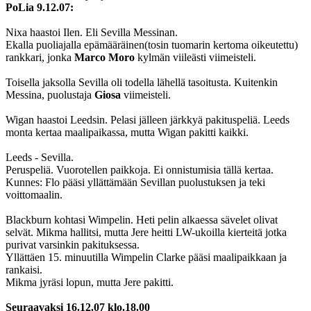
PoLia 9.12.07:
Nixa haastoi Ilen. Eli Sevilla Messinan.
Ekalla puoliajalla epämääräinen(tosin tuomarin kertoma oikeutettu)
rankkari, jonka
Marco Moro
kylmän viileästi viimeisteli.
Toisella jaksolla Sevilla oli todella lähellä tasoitusta. Kuitenkin
Messina, puolustaja
Giosa
viimeisteli.
Wigan haastoi Leedsin. Pelasi jälleen järkkyä pakituspeliä. Leeds
monta kertaa maalipaikassa, mutta Wigan pakitti kaikki.
Leeds - Sevilla.
Peruspeliä. Vuorotellen paikkoja. Ei onnistumisia tällä kertaa.
Kunnes: Flo pääsi yllättämään Sevillan puolustuksen ja teki
voittomaalin.
Blackburn kohtasi Wimpelin. Heti pelin alkaessa sävelet olivat
selvät. Mikma hallitsi, mutta Jere heitti LW-ukoilla kierteitä jotka
purivat varsinkin pakituksessa.
Yllättäen 15. minuutilla Wimpelin Clarke pääsi maalipaikkaan ja
rankaisi.
Mikma jyräsi lopun, mutta Jere pakitti.
Seuraavaksi 16.12.07 klo.18.00