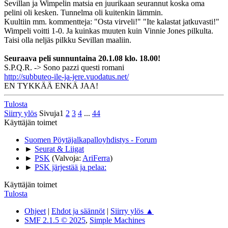
Sevillan ja Wimpelin matsia en juurikaan seurannut koska oma
pelini oli kesken. Tunnelma oli kuitenkin lämmin.
Kuultiin mm. kommentteja: "Osta virveli!" "Ite kalastat jatkuvasti!"
Wimpeli voitti 1-0. Ja kuinkas muuten kuin Vinnie Jones pilkulta.
Taisi olla neljäs pilkku Sevillan maaliin.
Seuraava peli sunnuntaina 20.1.08 klo. 18.00!
S.P.Q.R. -> Sono pazzi questi romani
http://subbuteo-ile-ja-jere.vuodatus.net/
EN TYKKÄÄ ENKÄ JAA!
Tulosta
Siirry ylös
Sivuja
1
2
3
4
...
44
Käyttäjän toimet
Suomen Pöytäjalkapalloyhdistys - Forum
►
Seurat & Liigat
►
PSK
(Valvoja:
AriFerra
)
►
PSK järjestää ja pelaa:
Käyttäjän toimet
Tulosta
Ohjeet
|
Ehdot ja säännöt
|
Siirry ylös ▲
SMF 2.1.5 © 2025
,
Simple Machines