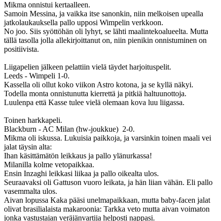
Mikma onnistui kertaalleen.
Samoin Messina, ja vaikka itse sanonkin, niin melkoisen upealla
jatkolaukauksella pallo upposi Wimpelin verkkoon.
No joo. Siis syöttöhän oli lyhyt, se lähti maalintekoalueelta. Mutta
tällä tasolla jolla allekirjoittanut on, niin pienikin onnistuminen on
positiivista.
Liigapelien jälkeen pelattiin vielä täydet harjoituspelit.
Leeds - Wimpeli 1-0.
Kassella oli ollut koko viikon Astro kotona, ja se kyllä näkyi.
Todella monta onnistunutta kierrettä ja pitkiä haltuunottoja.
Luulenpa että Kasse tulee vielä olemaan kova luu liigassa.
Toinen harkkapeli.
Blackburn - AC Milan (hw-joukkue) 2-0.
Mikma oli iskussa. Lukuisia paikkoja, ja varsinkin toinen maali vei
jalat täysin alta:
Ihan käsittämätön leikkaus ja pallo ylänurkassa!
Milanilla kolme vetopaikkaa.
Ensin Inzaghi leikkasi liikaa ja pallo oikealta ulos.
Seuraavaksi oli Gattuson vuoro leikata, ja hän liian vähän. Eli pallo
vasemmalta ulos.
Aivan lopussa Kaka pääsi unelmapaikkaan, mutta baby-facen jalat
olivat brasilialaista makaroonia: Tarkka veto mutta aivan voimaton
jonka vastustajan veräjänvartija helposti nappasi.