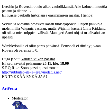
Leedsin ja Roversin ottelu alkoi vauhdikkaasti. Alle kolme minuuttia
pelattu ja tilanne 1-1.
Eli Kasse paukutti historiansa ensimmäisen maalin. Hienoa!
Sevilla ja Messina omasivat kasan tuhlaajapoikia. Paljon paikkoja
molemmilla Wigania vastaan, mutta Wiganin kassari Chris Kirkland
oli oikea mies tolppien välissä. Manageri Sami ohjasi maalivahtiaan
upeasti.
Wimbledonilla ei ollut paras päivänsä. Peruspeli ei riittänyt, vaan
Rovers oli parempi 1-0.
Liiga jatkuu
kahden viikon päästä!
Eli seuraavaksi pelaamme
25.11. klo. 18.00
S.P.Q.R. -> Sono pazzi questi romani
http://subbuteo-ile-ja-jere.vuodatus.net/
EN TYKKÄÄ ENKÄ JAA!
AriFerra
Moderator