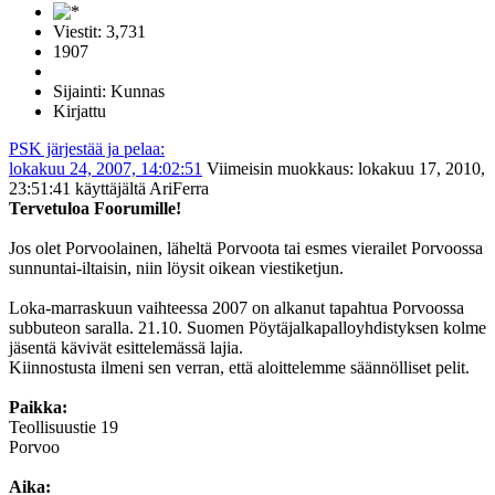
Viestit: 3,731
1907
Sijainti: Kunnas
Kirjattu
PSK järjestää ja pelaa:
lokakuu 24, 2007, 14:02:51
Viimeisin muokkaus
: lokakuu 17, 2010,
23:51:41 käyttäjältä AriFerra
Tervetuloa Foorumille!
Jos olet Porvoolainen, läheltä Porvoota tai esmes vierailet Porvoossa
sunnuntai-iltaisin, niin löysit oikean viestiketjun.
Loka-marraskuun vaihteessa 2007 on alkanut tapahtua Porvoossa
subbuteon saralla. 21.10. Suomen Pöytäjalkapalloyhdistyksen kolme
jäsentä kävivät esittelemässä lajia.
Kiinnostusta ilmeni sen verran, että aloittelemme säännölliset pelit.
Paikka:
Teollisuustie 19
Porvoo
Aika: