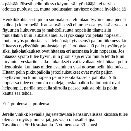
- pääsääntöisesti pelin ollessa käynnissä hyökkääjän ei tarvitse
odottaa puolustajaa, mutta puolustajan tarvitsee odottaa hyökkääjää
Henkilökohtaisesti pidän suomalaisen eli hitaan tyylin etuina pientä
palloa ja kierrepeliä. Kansainvälisessä eli nopeassa tyylissä arvostan
figuurien liukuvuutta ja mahdollisuutta nopeisiin tilanteisiin
muuallakin kuin laukaisualueilla. Hyökkääjä voi pelata nopeasti,
mutta myös puolustaja saa tehdä näpäytyksensä pallon liikkuessakin.
Hitaassa tyylissähän puolustajan pitää odottaa että pallo pysähtyy ja
siksi jatkolaukaukset ovat hitaassa eri asemassa kuin nopeassa. Jos
hitaassa syöttö tulee hyvin, niin puolustaja ei voi muuta tehdä kuin
turvautua veskariin. Jatkolaukaukset ovat tavallaan yksi hitaan pelin
hienouksia, kun taas niiden estäminen yksi nopean pelin hienouksia.
Hitaan pelin pikkupallolla jatkolaukaukset ovat myös paljon
näyttävämpiä kuin nopean pelin keskikokoisella pallolla. Silti
nopeassa tulee enemmän maaleja, koska pallon haltuunotot ovat
helpompia, parilla nopealla siirrolla pääsee pakista ohi ja pakin
kautta saa tehdä.
Että puolensa ja puolensa ...
Jerelle vinkki: keväällä järjestettävissä kansainvälisissä kisoissa tulee
olemaan myös junnusarjat, jos vaan on osallistujia.
Tavoitteena 50 Hesu-kautta. Nyt menossa 39. kausi.