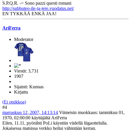
S.P.Q.R. -> Sono pazzi questi romani
http://subbuteo-ile-ja-jere.vuodatus.net/
EN TYKKÄÄ ENKÄ JAA!
AriFerra
Moderator
Viestit: 3,731
1907
Sijainti: Kunnas
Kirjattu
(Ei otsikkoa)
#4
marraskuu 12, 2007, 14:13:14
Viimeisin muokkaus
: tammikuu 01,
1970, 02:00:00 käyttäjältä AriFerra
Eilen, 11.11, pyörähti PoLi käyntiin viidellä liigaottelulla.
Jokaisessa matsissa verkko heilui vähintään kerran.