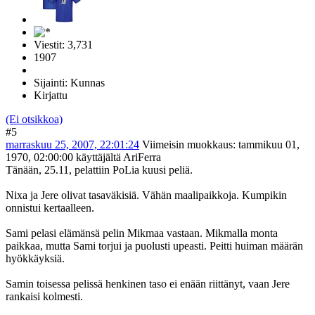
Viestit: 3,731
1907
Sijainti: Kunnas
Kirjattu
(Ei otsikkoa)
#5
marraskuu 25, 2007, 22:01:24
Viimeisin muokkaus
: tammikuu 01,
1970, 02:00:00 käyttäjältä AriFerra
Tänään, 25.11, pelattiin PoLia kuusi peliä.
Nixa ja Jere olivat tasaväkisiä. Vähän maalipaikkoja. Kumpikin
onnistui kertaalleen.
Sami pelasi elämänsä pelin Mikmaa vastaan. Mikmalla monta
paikkaa, mutta Sami torjui ja puolusti upeasti. Peitti huiman määrän
hyökkäyksiä.
Samin toisessa pelissä henkinen taso ei enään riittänyt, vaan Jere
rankaisi kolmesti.