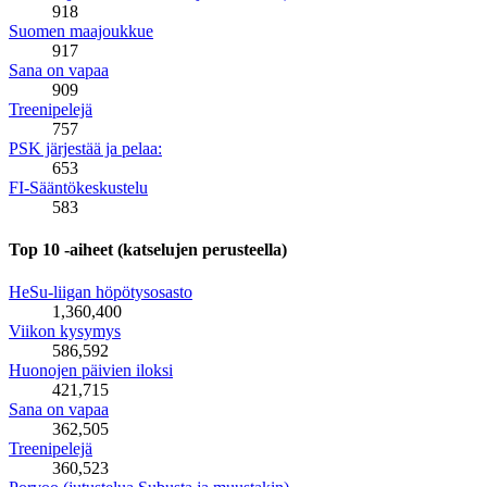
918
Suomen maajoukkue
917
Sana on vapaa
909
Treenipelejä
757
PSK järjestää ja pelaa:
653
FI-Sääntökeskustelu
583
Top 10 -aiheet (katselujen perusteella)
HeSu-liigan höpötysosasto
1,360,400
Viikon kysymys
586,592
Huonojen päivien iloksi
421,715
Sana on vapaa
362,505
Treenipelejä
360,523