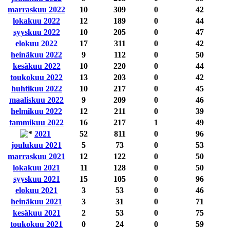
marraskuu 2022
10
309
0
42
lokakuu 2022
12
189
0
44
syyskuu 2022
10
205
0
47
elokuu 2022
17
311
0
42
heinäkuu 2022
9
112
0
50
kesäkuu 2022
10
220
0
44
toukokuu 2022
13
203
0
42
huhtikuu 2022
10
217
0
45
maaliskuu 2022
9
209
0
46
helmikuu 2022
12
211
0
39
tammikuu 2022
16
217
1
49
2021
52
811
0
96
joulukuu 2021
5
73
0
53
marraskuu 2021
12
122
0
50
lokakuu 2021
11
128
0
50
syyskuu 2021
15
105
0
96
elokuu 2021
3
53
0
46
heinäkuu 2021
3
31
0
71
kesäkuu 2021
2
53
0
75
toukokuu 2021
0
24
0
59