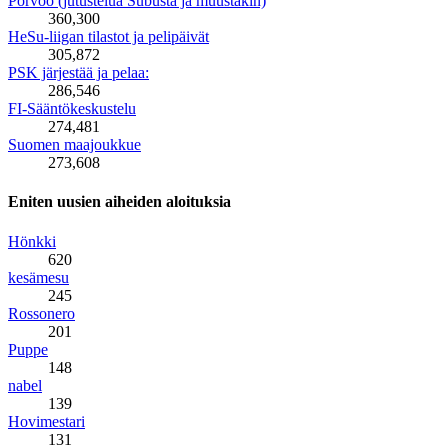
Porvoo (jutustelua Subusta ja muustakin)
360,300
HeSu-liigan tilastot ja pelipäivät
305,872
PSK järjestää ja pelaa:
286,546
FI-Sääntökeskustelu
274,481
Suomen maajoukkue
273,608
Eniten uusien aiheiden aloituksia
Hönkki
620
kesämesu
245
Rossonero
201
Puppe
148
nabel
139
Hovimestari
131