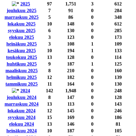
2025
97
1,751
3
612
joulukuu 2025
7
91
0
284
marraskuu 2025
5
86
0
348
lokakuu 2025
10
148
0
612
syyskuu 2025
6
130
0
285
elokuu 2025
3
123
0
173
heinäkuu 2025
3
108
1
109
kesäkuu 2025
10
194
1
133
toukokuu 2025
13
128
0
114
huhtikuu 2025
9
187
1
125
maaliskuu 2025
8
210
0
160
helmikuu 2025
12
182
0
139
tammikuu 2025
11
164
0
130
2024
142
1,948
0
248
joulukuu 2024
8
147
0
128
marraskuu 2024
13
113
0
143
lokakuu 2024
12
145
0
246
syyskuu 2024
15
169
0
186
elokuu 2024
13
146
0
81
heinäkuu 2024
10
187
0
105