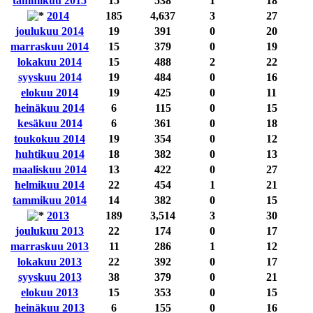
tammikuu 2015
15
538
1
18
2014
185
4,637
3
27
joulukuu 2014
19
391
0
20
marraskuu 2014
15
379
0
19
lokakuu 2014
15
488
2
22
syyskuu 2014
19
484
0
16
elokuu 2014
19
425
0
11
heinäkuu 2014
6
115
0
15
kesäkuu 2014
6
361
0
18
toukokuu 2014
19
354
0
12
huhtikuu 2014
18
382
0
13
maaliskuu 2014
13
422
0
27
helmikuu 2014
22
454
1
21
tammikuu 2014
14
382
0
15
2013
189
3,514
3
30
joulukuu 2013
22
174
0
17
marraskuu 2013
11
286
1
12
lokakuu 2013
22
392
0
17
syyskuu 2013
38
379
0
21
elokuu 2013
15
353
0
15
heinäkuu 2013
6
155
0
16