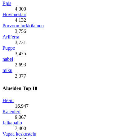
Epis
4,300
Hovimestari
4,132
Porvoon turkkilainen
3,756
AriFerra
3,731
Puppe
3,475
nabel
2,693
miku
2,377
Alueiden Top 10
HeSu
16,947
Kalenteri
9,067
Jalkapallo
7,400
Vapaa keskustelu