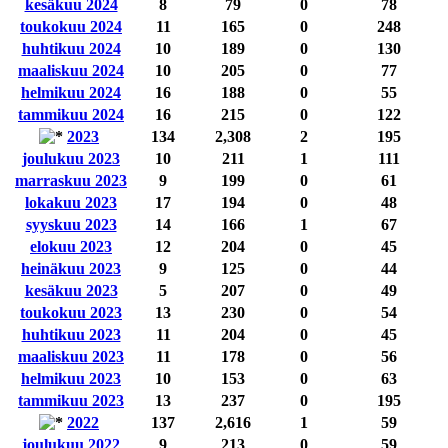
kesäkuu 2024
8
79
0
78
toukokuu 2024
11
165
0
248
huhtikuu 2024
10
189
0
130
maaliskuu 2024
10
205
0
77
helmikuu 2024
16
188
0
55
tammikuu 2024
16
215
0
122
2023
134
2,308
2
195
joulukuu 2023
10
211
1
111
marraskuu 2023
9
199
0
61
lokakuu 2023
17
194
0
48
syyskuu 2023
14
166
1
67
elokuu 2023
12
204
0
45
heinäkuu 2023
9
125
0
44
kesäkuu 2023
5
207
0
49
toukokuu 2023
13
230
0
54
huhtikuu 2023
11
204
0
45
maaliskuu 2023
11
178
0
56
helmikuu 2023
10
153
0
63
tammikuu 2023
13
237
0
195
2022
137
2,616
1
59
joulukuu 2022
9
213
0
59