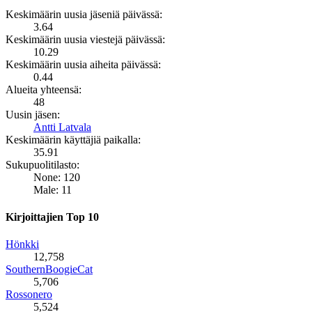
Keskimäärin uusia jäseniä päivässä:
3.64
Keskimäärin uusia viestejä päivässä:
10.29
Keskimäärin uusia aiheita päivässä:
0.44
Alueita yhteensä:
48
Uusin jäsen:
Antti Latvala
Keskimäärin käyttäjiä paikalla:
35.91
Sukupuolitilasto:
None: 120
Male: 11
Kirjoittajien Top 10
Hönkki
12,758
SouthernBoogieCat
5,706
Rossonero
5,524