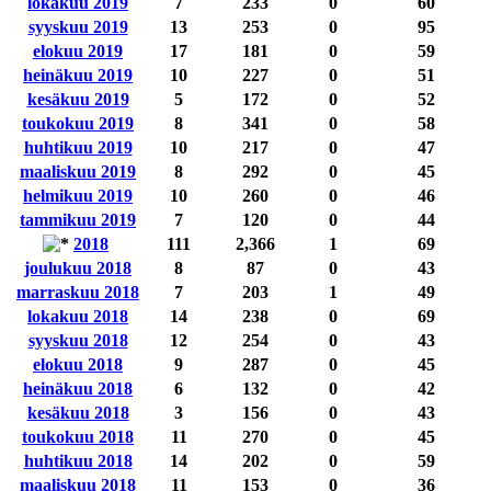
lokakuu 2019
7
233
0
60
syyskuu 2019
13
253
0
95
elokuu 2019
17
181
0
59
heinäkuu 2019
10
227
0
51
kesäkuu 2019
5
172
0
52
toukokuu 2019
8
341
0
58
huhtikuu 2019
10
217
0
47
maaliskuu 2019
8
292
0
45
helmikuu 2019
10
260
0
46
tammikuu 2019
7
120
0
44
2018
111
2,366
1
69
joulukuu 2018
8
87
0
43
marraskuu 2018
7
203
1
49
lokakuu 2018
14
238
0
69
syyskuu 2018
12
254
0
43
elokuu 2018
9
287
0
45
heinäkuu 2018
6
132
0
42
kesäkuu 2018
3
156
0
43
toukokuu 2018
11
270
0
45
huhtikuu 2018
14
202
0
59
maaliskuu 2018
11
153
0
36