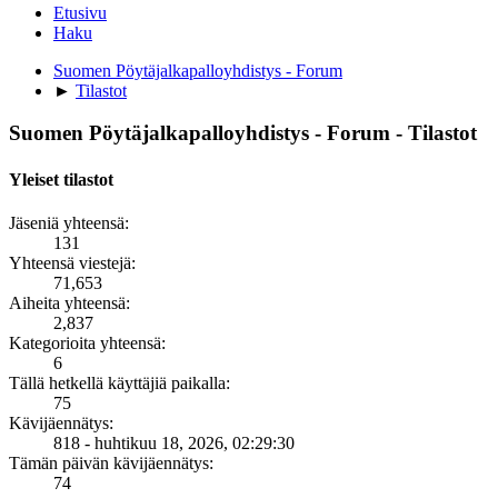
Etusivu
Haku
Suomen Pöytäjalkapalloyhdistys - Forum
►
Tilastot
Suomen Pöytäjalkapalloyhdistys - Forum - Tilastot
Yleiset tilastot
Jäseniä yhteensä:
131
Yhteensä viestejä:
71,653
Aiheita yhteensä:
2,837
Kategorioita yhteensä:
6
Tällä hetkellä käyttäjiä paikalla:
75
Kävijäennätys:
818 - huhtikuu 18, 2026, 02:29:30
Tämän päivän kävijäennätys:
74