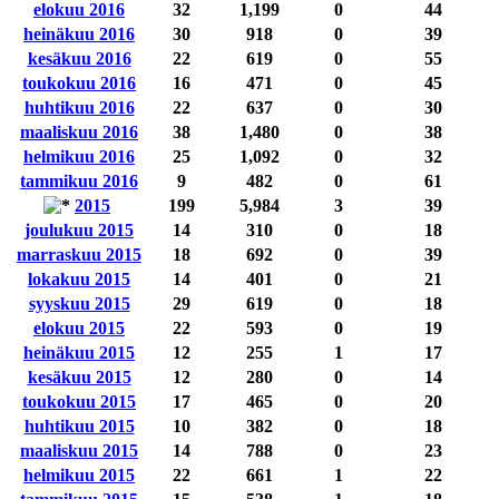
elokuu 2016
32
1,199
0
44
heinäkuu 2016
30
918
0
39
kesäkuu 2016
22
619
0
55
toukokuu 2016
16
471
0
45
huhtikuu 2016
22
637
0
30
maaliskuu 2016
38
1,480
0
38
helmikuu 2016
25
1,092
0
32
tammikuu 2016
9
482
0
61
2015
199
5,984
3
39
joulukuu 2015
14
310
0
18
marraskuu 2015
18
692
0
39
lokakuu 2015
14
401
0
21
syyskuu 2015
29
619
0
18
elokuu 2015
22
593
0
19
heinäkuu 2015
12
255
1
17
kesäkuu 2015
12
280
0
14
toukokuu 2015
17
465
0
20
huhtikuu 2015
10
382
0
18
maaliskuu 2015
14
788
0
23
helmikuu 2015
22
661
1
22