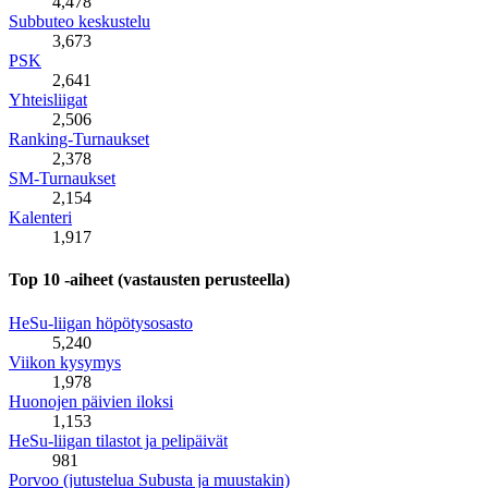
4,478
Subbuteo keskustelu
3,673
PSK
2,641
Yhteisliigat
2,506
Ranking-Turnaukset
2,378
SM-Turnaukset
2,154
Kalenteri
1,917
Top 10 -aiheet (vastausten perusteella)
HeSu-liigan höpötysosasto
5,240
Viikon kysymys
1,978
Huonojen päivien iloksi
1,153
HeSu-liigan tilastot ja pelipäivät
981
Porvoo (jutustelua Subusta ja muustakin)