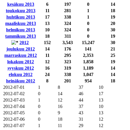
kesäkuu 2013
6
197
0
14
toukokuu 2013
11
281
1
18
huhtikuu 2013
17
338
1
19
maaliskuu 2013
13
324
0
20
helmikuu 2013
10
324
0
30
tammikuu 2013
18
311
0
19
2012
152
3,543
15,247
30
joulukuu 2012
14
176
141
21
marraskuu 2012
11
295
2,353
25
lokakuu 2012
12
323
1,858
19
syyskuu 2012
16
319
1,189
14
elokuu 2012
24
338
1,047
14
heinäkuu 2012
8
201
954
18
2012-07-01
1
8
37
10
2012-07-02
0
14
46
17
2012-07-03
1
12
44
13
2012-07-04
0
16
37
10
2012-07-05
0
9
43
13
2012-07-06
0
18
31
12
2012-07-07
1
11
29
12