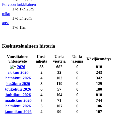
Porvoon turkkilainen
17d 17h 23m
miku
17d 3h 20m
artsi
17d 11m
Keskustelualueen historia
Vuosittainen
Uusia
Uusia
Uusia
Kävijäennätys
yhteenveto
aiheita
viestejä
jäseniä
2026
35
682
0
818
elokuu 2026
2
32
0
243
heinäkuu 2026
4
102
0
342
kesäkuu 2026
3
119
0
129
toukokuu 2026
6
57
0
180
huhtikuu 2026
4
104
0
818
maaliskuu 2026
7
71
0
744
helmikuu 2026
5
107
0
106
tammikuu 2026
4
90
0
107