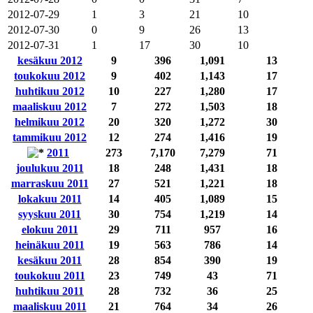
2012-07-29
1
3
21
10
2012-07-30
0
9
26
13
2012-07-31
1
17
30
10
kesäkuu 2012
9
396
1,091
13
toukokuu 2012
9
402
1,143
17
huhtikuu 2012
10
227
1,280
17
maaliskuu 2012
7
272
1,503
18
helmikuu 2012
20
320
1,272
30
tammikuu 2012
12
274
1,416
19
2011
273
7,170
7,279
71
joulukuu 2011
18
248
1,431
18
marraskuu 2011
27
521
1,221
18
lokakuu 2011
14
405
1,089
15
syyskuu 2011
30
754
1,219
14
elokuu 2011
29
711
957
16
heinäkuu 2011
19
563
786
14
kesäkuu 2011
28
854
390
19
toukokuu 2011
23
749
43
71
huhtikuu 2011
28
732
36
25
maaliskuu 2011
21
764
34
26