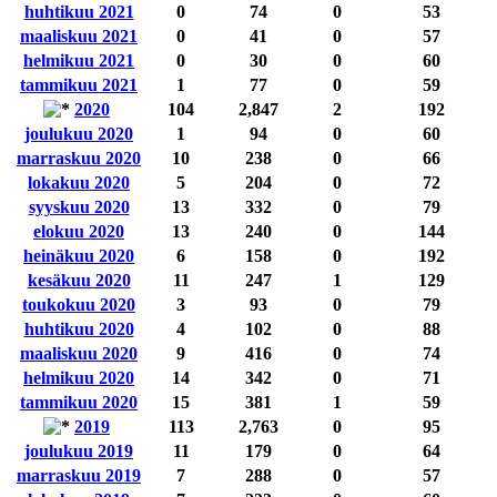
huhtikuu 2021
0
74
0
53
maaliskuu 2021
0
41
0
57
helmikuu 2021
0
30
0
60
tammikuu 2021
1
77
0
59
2020
104
2,847
2
192
joulukuu 2020
1
94
0
60
marraskuu 2020
10
238
0
66
lokakuu 2020
5
204
0
72
syyskuu 2020
13
332
0
79
elokuu 2020
13
240
0
144
heinäkuu 2020
6
158
0
192
kesäkuu 2020
11
247
1
129
toukokuu 2020
3
93
0
79
huhtikuu 2020
4
102
0
88
maaliskuu 2020
9
416
0
74
helmikuu 2020
14
342
0
71
tammikuu 2020
15
381
1
59
2019
113
2,763
0
95
joulukuu 2019
11
179
0
64
marraskuu 2019
7
288
0
57