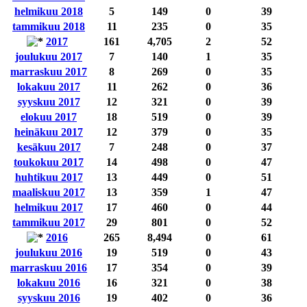
helmikuu 2018
5
149
0
39
tammikuu 2018
11
235
0
35
2017
161
4,705
2
52
joulukuu 2017
7
140
1
35
marraskuu 2017
8
269
0
35
lokakuu 2017
11
262
0
36
syyskuu 2017
12
321
0
39
elokuu 2017
18
519
0
39
heinäkuu 2017
12
379
0
35
kesäkuu 2017
7
248
0
37
toukokuu 2017
14
498
0
47
huhtikuu 2017
13
449
0
51
maaliskuu 2017
13
359
1
47
helmikuu 2017
17
460
0
44
tammikuu 2017
29
801
0
52
2016
265
8,494
0
61
joulukuu 2016
19
519
0
43
marraskuu 2016
17
354
0
39
lokakuu 2016
16
321
0
38
syyskuu 2016
19
402
0
36