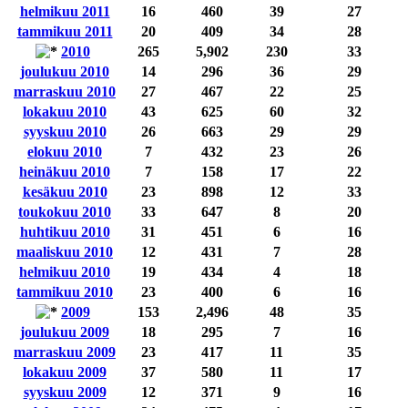
helmikuu 2011
16
460
39
27
tammikuu 2011
20
409
34
28
2010
265
5,902
230
33
joulukuu 2010
14
296
36
29
marraskuu 2010
27
467
22
25
lokakuu 2010
43
625
60
32
syyskuu 2010
26
663
29
29
elokuu 2010
7
432
23
26
heinäkuu 2010
7
158
17
22
kesäkuu 2010
23
898
12
33
toukokuu 2010
33
647
8
20
huhtikuu 2010
31
451
6
16
maaliskuu 2010
12
431
7
28
helmikuu 2010
19
434
4
18
tammikuu 2010
23
400
6
16
2009
153
2,496
48
35
joulukuu 2009
18
295
7
16
marraskuu 2009
23
417
11
35
lokakuu 2009
37
580
11
17
syyskuu 2009
12
371
9
16