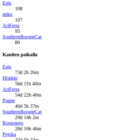
Epis
108
miku
107
AriFerra
95
SouthernBoogieCat
80
Kauiten paikalla
Epis
73d 2h 26m
Hönkki
56d 11h 40m
AriFerra
54d 22h 40m
Puppe
40d 5h 37m
SouthernBoogieCat
29d 14h 2m
Rossonero
28d 16h 46m
Pejoka
22d 5h 22m