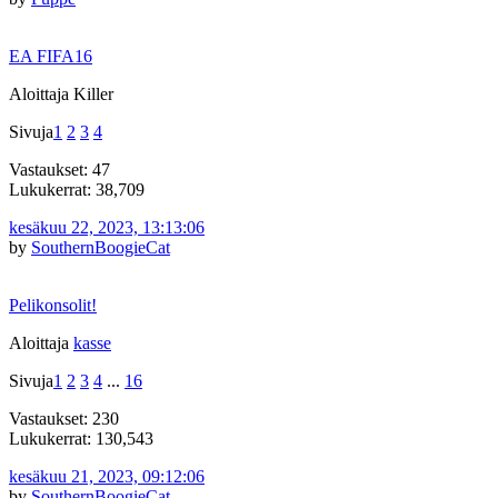
EA FIFA16
Aloittaja Killer
Sivuja
1
2
3
4
Vastaukset: 47
Lukukerrat: 38,709
kesäkuu 22, 2023, 13:13:06
by
SouthernBoogieCat
Pelikonsolit!
Aloittaja
kasse
Sivuja
1
2
3
4
...
16
Vastaukset: 230
Lukukerrat: 130,543
kesäkuu 21, 2023, 09:12:06
by
SouthernBoogieCat