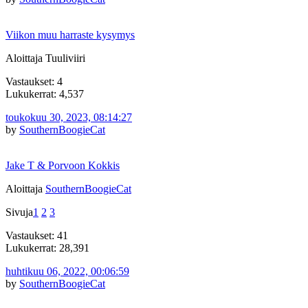
Viikon muu harraste kysymys
Aloittaja Tuuliviiri
Vastaukset: 4
Lukukerrat: 4,537
toukokuu 30, 2023, 08:14:27
by
SouthernBoogieCat
Jake T & Porvoon Kokkis
Aloittaja
SouthernBoogieCat
Sivuja
1
2
3
Vastaukset: 41
Lukukerrat: 28,391
huhtikuu 06, 2022, 00:06:59
by
SouthernBoogieCat