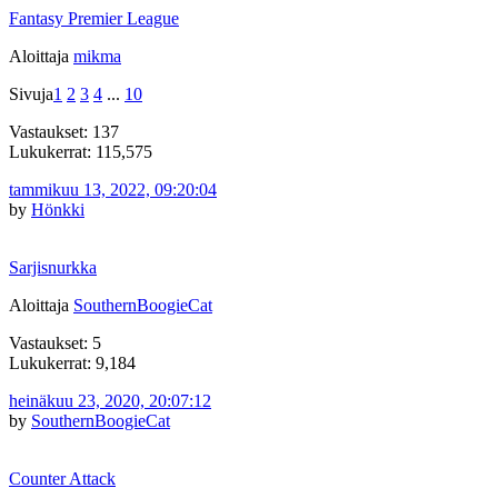
Fantasy Premier League
Aloittaja
mikma
Sivuja
1
2
3
4
...
10
Vastaukset: 137
Lukukerrat: 115,575
tammikuu 13, 2022, 09:20:04
by
Hönkki
Sarjisnurkka
Aloittaja
SouthernBoogieCat
Vastaukset: 5
Lukukerrat: 9,184
heinäkuu 23, 2020, 20:07:12
by
SouthernBoogieCat
Counter Attack