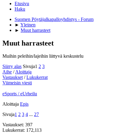
Etusivu
Haku
Suomen Pöytäjalkapalloyhdistys - Forum
►
Yleinen
►
Muut harrasteet
Muut harrasteet
Muihin peleihin/lajeihin liittyvä keskustelu
Siirry alas
Sivuja
1
2
3
Aihe
/
Aloittaja
Vastaukset
/
Lukukerrat
Viimeisin viesti
eSports / eUrheilu
Aloittaja
Epis
Sivuja
1
2
3
4
...
27
Vastaukset: 397
Lukukerrat: 172,113