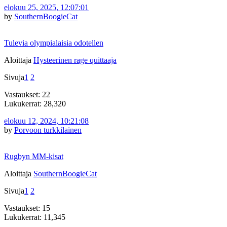
elokuu 25, 2025, 12:07:01
by
SouthernBoogieCat
Tulevia olympialaisia odotellen
Aloittaja
Hysteerinen rage quittaaja
Sivuja
1
2
Vastaukset: 22
Lukukerrat: 28,320
elokuu 12, 2024, 10:21:08
by
Porvoon turkkilainen
Rugbyn MM-kisat
Aloittaja
SouthernBoogieCat
Sivuja
1
2
Vastaukset: 15
Lukukerrat: 11,345