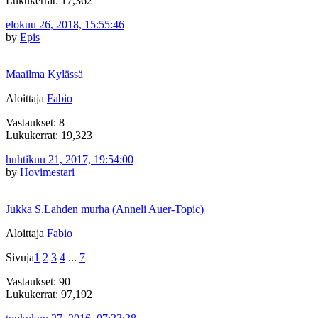
Lukukerrat: 17,362
elokuu 26, 2018, 15:55:46
by
Epis
Maailma Kylässä
Aloittaja
Fabio
Vastaukset: 8
Lukukerrat: 19,323
huhtikuu 21, 2017, 19:54:00
by
Hovimestari
Jukka S.Lahden murha (Anneli Auer-Topic)
Aloittaja
Fabio
Sivuja
1
2
3
4
...
7
Vastaukset: 90
Lukukerrat: 97,192