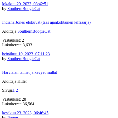
lokakuu 29, 2023, 08:42:51
by
SouthernBoogieCat
Indiana Jones-elokuvat (taas ajankohtainen leffasarja)
Aloittaja
SouthernBoogieCat
Vastaukset: 2
Lukukerrat: 3,633
heinäkuu 10, 2023, 07:11:23
by
SouthernBoogieCat
Harvialan taimet ja kevyet mullat
Aloittaja Killer
Sivuja
1
2
Vastaukset: 28
Lukukerrat: 36,564
kesäkuu 23, 2023, 06:46:45
by
Puppe