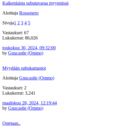
Kaikenlaista subutavaraa myynnissä
Aloittaja
Rossonero
Sivuja
1
2
3
4
5
Vastaukset: 67
Lukukerrat: 86,026
toukokuu 30, 2024, 09:32:00
by
Gnucastle (Ommo)
Myydään subukamastot
Aloittaja
Gnucastle (Ommo)
Vastaukset: 2
Lukukerrat: 3,241
maaliskuu 28, 2024, 12:19:44
by
Gnucastle (Ommo)
Ostetaan..