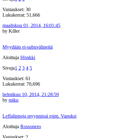
Vastaukset: 30
Lukukerrat: 51,666
maaliskuu 01, 2014, 16:01:45
by Killer
Myydään ei-subuvälineitä
Aloittaja
Hönkki
Sivuja
1
2
3
4
5
Vastaukset: 61
Lukukerrat: 70,696
helmikuu 10, 2014, 21:28:59
by
miku
Leffalippuja myynnissä esim. Vapuksi
Aloittaja
Rossonero
Vastaukset: 2