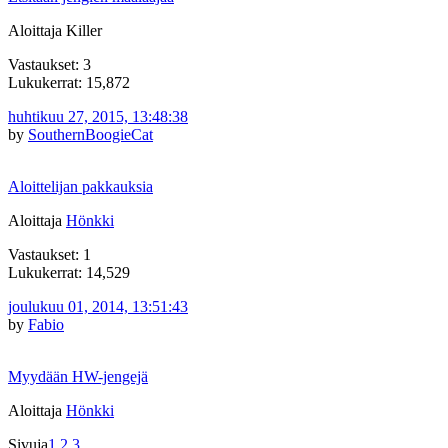
Aloittaja Killer
Vastaukset: 3
Lukukerrat: 15,872
huhtikuu 27, 2015, 13:48:38
by
SouthernBoogieCat
Aloittelijan pakkauksia
Aloittaja
Hönkki
Vastaukset: 1
Lukukerrat: 14,529
joulukuu 01, 2014, 13:51:43
by
Fabio
Myydään HW-jengejä
Aloittaja
Hönkki
Sivuja
1
2
3