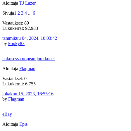
Aloittaja
TJ Lazer
Sivuja
1
2
3
4
...
6
Vastaukset: 89
Lukukerrat: 92,983
tammikuu 04, 2024, 10:03:42
by
kopky83
hakusessa nopean joukkueet
Aloittaja
Flagman
Vastaukset: 0
Lukukerrat: 6,755
lokakuu 15, 2023, 16:55:16
by
Flagman
eBay
Aloittaja
Epis