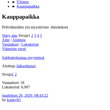
►
Yleinen
►
Kauppapaikka
Kauppapaikka
Pelivälineiden ym myynti/osto -ilmoitukset
Siirry alas
Sivuja
1
2
3
4
5
Aihe
/
Aloittaja
Vastaukset
/
Lukukerrat
Viimeisin viesti
Subbuteokamaa myynnissä
Aloittaja
Jalkasilppuri
Sivuja
1
2
Vastaukset: 18
Lukukerrat: 6,907
maaliskuu 26, 2026, 08:43:22
by
kopky83