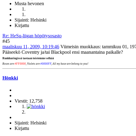
Musta hevonen
Sijainti: Helsinki
Kirjattu
Re: HeSu-liigan höpötysosasto
#45
maaliskuu 11, 2009, 10:19:46
Viimeisin muokkaus
: tammikuu 01, 19
Pääseekö Coventry ja/tai Blackpool ensi maanantaina paikalle?
Runkkuringissä taotaan toistemme selkää
Roses are
#FF0000
, Violets are
#0000FF
, All my base are belong to you!
Hönkki
Viestit: 12,758
Sijainti: Helsinki
Kirjattu