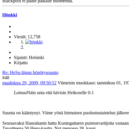
Blackpool ei pääse paikalle huomenna.
Hönkki
Viestit: 12,758
Sijainti: Helsinki
Kirjattu
Re: HeSu-liigan höpötysosasto
#48
maaliskuu 29, 2009, 09:50:52
Viimeisin muokkaus
: tammikuu 01, 197
Lainaa
Näin unta että hävisin Heikoselle 0-1
Suunta on kääntynyt. Viime yönä hirmuisen puolustustaistelun jälkee
Seuraavaksi Hanrahanin hattu Kuningattaren puistonvartijoita vastaan
Tavoitteena 50 Hesu-kautta. Nyt menossa 39. kausi.