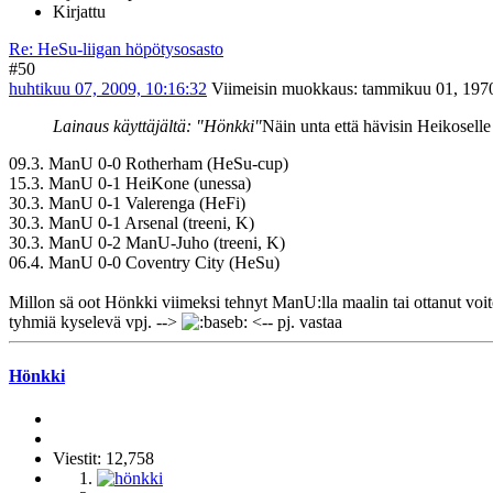
Kirjattu
Re: HeSu-liigan höpötysosasto
#50
huhtikuu 07, 2009, 10:16:32
Viimeisin muokkaus
: tammikuu 01, 1970
Lainaus käyttäjältä: "Hönkki"
Näin unta että hävisin Heikoselle
09.3. ManU 0-0 Rotherham (HeSu-cup)
15.3. ManU 0-1 HeiKone (unessa)
30.3. ManU 0-1 Valerenga (HeFi)
30.3. ManU 0-1 Arsenal (treeni, K)
30.3. ManU 0-2 ManU-Juho (treeni, K)
06.4. ManU 0-0 Coventry City (HeSu)
Millon sä oot Hönkki viimeksi tehnyt ManU:lla maalin tai ottanut voi
tyhmiä kyselevä vpj. -->
<-- pj. vastaa
Hönkki
Viestit: 12,758