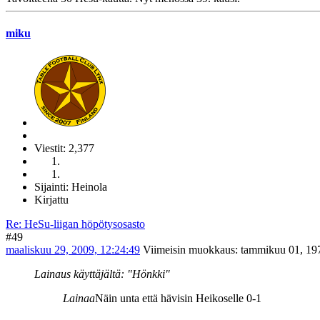
miku
Viestit: 2,377
Sijainti: Heinola
Kirjattu
Re: HeSu-liigan höpötysosasto
#49
maaliskuu 29, 2009, 12:24:49
Viimeisin muokkaus
: tammikuu 01, 197
Lainaus käyttäjältä: "Hönkki"
Lainaa
Näin unta että hävisin Heikoselle 0-1