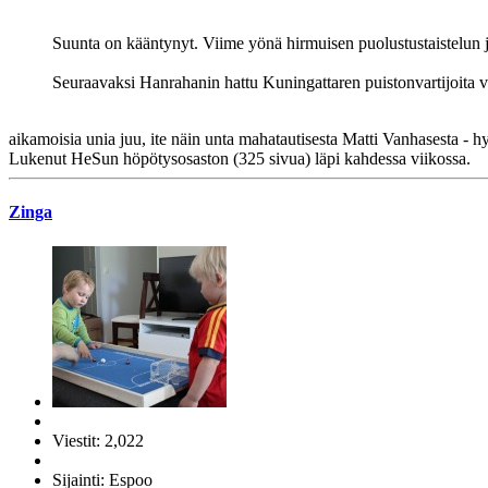
Suunta on kääntynyt. Viime yönä hirmuisen puolustustaistelun 
Seuraavaksi Hanrahanin hattu Kuningattaren puistonvartijoita v
aikamoisia unia juu, ite näin unta mahatautisesta Matti Vanhasesta - hyi
Lukenut HeSun höpötysosaston (325 sivua) läpi kahdessa viikossa.
Zinga
Viestit: 2,022
Sijainti: Espoo