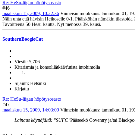
Re: HeSu-liigan höpötysosasto
#46
maaliskuu 15, 2009, 10:22:36
Viimeisin muokkaus
: tammikuu 01, 197
Näin unta että hävisin Heikoselle 0-1. Pitäisköhän nämäkin tilastoida
Tavoitteena 50 Hesu-kautta. Nyt menossa 39. kausi.
SouthernBoogieCat
Viestit: 5,706
Kitarismia ja konsolilätkää/futista intohimolla
Sijainti: Helsinki
Kirjattu
Re: HeSu-liigan höpötysosasto
#47
maaliskuu 15, 2009, 14:03:09
Viimeisin muokkaus
: tammikuu 01, 197
Lainaus käyttäjältä: "SUFC"
Pääseekö Coventry ja/tai Blackpoo