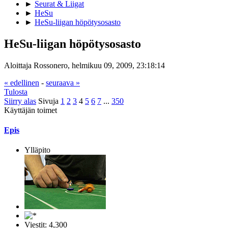
►
Seurat & Liigat
►
HeSu
►
HeSu-liigan höpötysosasto
HeSu-liigan höpötysosasto
Aloittaja Rossonero, helmikuu 09, 2009, 23:18:14
« edellinen
-
seuraava »
Tulosta
Siirry alas
Sivuja
1
2
3
4
5
6
7
...
350
Käyttäjän toimet
Epis
Ylläpito
Viestit: 4,300