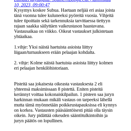
10, 2023, 09:00:47
Kysymys koskee Subua. Haetaan neljää eri asiaa joista
tänä vuonna tulee kuluneeksi pyöreitä vuosia. Vihjeitä
tulee tipoittain sekä tarkennuksia tarvittaessa tiettyyn
rajaan saakka säilyttäen vaikeustason haastavana.
Vastausaikaa on viikko. Oikeat vastaukset julkistetaan
yhtäaikaa.
1.vihje: Yksi näistä haetuista asioista liittyy
liigaan/turnaukseen erään pelaajan kohdalta.
2. vihje: Kolme näistä haetuista asioista liittyy kolmen
eri pelaajan henkilöhistoriaan.
Pisteitä saa jokaisesta oikeasta vastauksesta 2 eli
yhteensä maksimissaan 8 pistettä. Eniten pisteitä
kerännyt voittaa kokonaiskilpailun. 1 pisteen saa juryn
harkinnan mukaan mikäli vastaus on tarpeeksi lähellä
mutta tämä myönnetään poikkeustapauksissa eli kynnys
on korkea. Vastausten pääsääntöisesti pitää olla täysin
oikein. Jury pidättää oikeuden sääntötulkintoihin ja
juryn päätös on lopullinen.