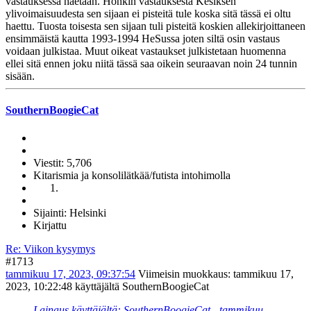
vastauksessa haetaan. Hönkin vastauksesta Kesiksen
ylivoimaisuudesta sen sijaan ei pisteitä tule koska sitä tässä ei oltu
haettu. Tuosta toisesta sen sijaan tuli pisteitä koskien allekirjoittaneen
ensimmäistä kautta 1993-1994 HeSussa joten siltä osin vastaus
voidaan julkistaa. Muut oikeat vastaukset julkistetaan huomenna
ellei sitä ennen joku niitä tässä saa oikein seuraavan noin 24 tunnin
sisään.
SouthernBoogieCat
Viestit: 5,706
Kitarismia ja konsolilätkää/futista intohimolla
Sijainti: Helsinki
Kirjattu
Re: Viikon kysymys
#1713
tammikuu 17, 2023, 09:37:54
Viimeisin muokkaus
: tammikuu 17,
2023, 10:22:48 käyttäjältä SouthernBoogieCat
Lainaus käyttäjältä: SouthernBoogieCat - tammikuu