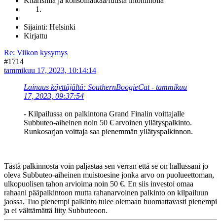
Kitarismia ja konsolilätkää/futista intohimolla
Sijainti: Helsinki
Kirjattu
Re: Viikon kysymys
#1714
tammikuu 17, 2023, 10:14:14
Lainaus käyttäjältä: SouthernBoogieCat - tammikuu
17, 2023, 09:37:54
- Kilpailussa on palkintona Grand Finalin voittajalle
Subbuteo-aiheinen noin 50 € arvoinen yllätyspalkinto.
Runkosarjan voittaja saa pienemmän yllätyspalkinnon.
Tästä palkinnosta voin paljastaa sen verran että se on hallussani jo
oleva Subbuteo-aiheinen muistoesine jonka arvo on puolueettoman,
ulkopuolisen tahon arvioima noin 50 €. En siis investoi omaa
rahaani pääpalkintoon mutta rahanarvoinen palkinto on kilpailuun
jaossa. Tuo pienempi palkinto tulee olemaan huomattavasti pienempi
ja ei välttämättä liity Subbuteoon.