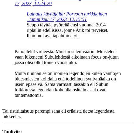
17, 2023, 12:24:29
Lainaus käyttäjältä: Porvoon turkkilainen
- tammikuu 17, 2023, 12:15:51
Seppo täyttää pyöreitä ensi vuonna. 2014
riplailin edellisissä, jonne Atik toi terveiset.
Ihan mukava tapahtuma oli.
Pahoittelut virheestä. Muistin sitten väärin. Muistelen
vaan lukeneeni Subulehdestä aikoinaan focus on-jutun
jossa olisi ollut toinen vuosiluku.
Mutta niinhän se on monien legendojen kuten vanhojen
bluesmiesten kohdalla että todellinen syntymäaika on
usein epäselvä. Sama varmasti tässäkin eli Subun
folkloressa legendan kohdalla osittain asiat ovat
tuntemattomia.
Tai ristiriitaisuus parempi sana eli erilaista tietoa legendasta
liikkeellä.
Tuuliviiri