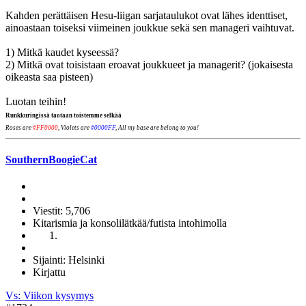
Kahden perättäisen Hesu-liigan sarjataulukot ovat lähes identtiset,
ainoastaan toiseksi viimeinen joukkue sekä sen manageri vaihtuvat.
1) Mitkä kaudet kyseessä?
2) Mitkä ovat toisistaan eroavat joukkueet ja managerit? (jokaisesta
oikeasta saa pisteen)
Luotan teihin!
Runkkuringissä taotaan toistemme selkää
Roses are
#FF0000
, Violets are
#0000FF
, All my base are belong to you!
SouthernBoogieCat
Viestit: 5,706
Kitarismia ja konsolilätkää/futista intohimolla
Sijainti: Helsinki
Kirjattu
Vs: Viikon kysymys