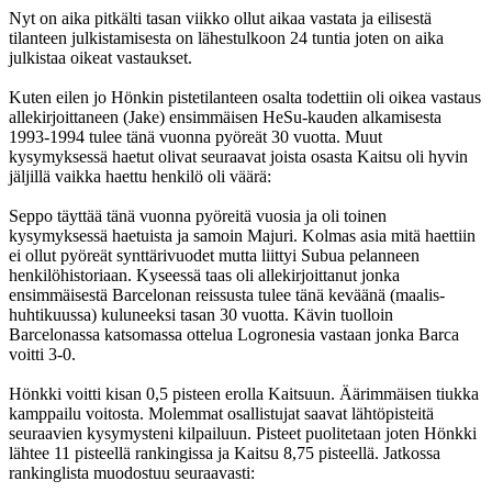
Nyt on aika pitkälti tasan viikko ollut aikaa vastata ja eilisestä
tilanteen julkistamisesta on lähestulkoon 24 tuntia joten on aika
julkistaa oikeat vastaukset.
Kuten eilen jo Hönkin pistetilanteen osalta todettiin oli oikea vastaus
allekirjoittaneen (Jake) ensimmäisen HeSu-kauden alkamisesta
1993-1994 tulee tänä vuonna pyöreät 30 vuotta. Muut
kysymyksessä haetut olivat seuraavat joista osasta Kaitsu oli hyvin
jäljillä vaikka haettu henkilö oli väärä:
Seppo täyttää tänä vuonna pyöreitä vuosia ja oli toinen
kysymyksessä haetuista ja samoin Majuri. Kolmas asia mitä haettiin
ei ollut pyöreät synttärivuodet mutta liittyi Subua pelanneen
henkilöhistoriaan. Kyseessä taas oli allekirjoittanut jonka
ensimmäisestä Barcelonan reissusta tulee tänä keväänä (maalis-
huhtikuussa) kuluneeksi tasan 30 vuotta. Kävin tuolloin
Barcelonassa katsomassa ottelua Logronesia vastaan jonka Barca
voitti 3-0.
Hönkki voitti kisan 0,5 pisteen erolla Kaitsuun. Äärimmäisen tiukka
kamppailu voitosta. Molemmat osallistujat saavat lähtöpisteitä
seuraavien kysymysteni kilpailuun. Pisteet puolitetaan joten Hönkki
lähtee 11 pisteellä rankingissa ja Kaitsu 8,75 pisteellä. Jatkossa
rankinglista muodostuu seuraavasti: