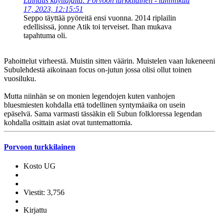
Lainaus käyttäjältä: Porvoon turkkilainen - tammikuu
17, 2023, 12:15:51
Seppo täyttää pyöreitä ensi vuonna. 2014 riplailin
edellisissä, jonne Atik toi terveiset. Ihan mukava
tapahtuma oli.
Pahoittelut virheestä. Muistin sitten väärin. Muistelen vaan lukeneeni
Subulehdestä aikoinaan focus on-jutun jossa olisi ollut toinen
vuosiluku.
Mutta niinhän se on monien legendojen kuten vanhojen
bluesmiesten kohdalla että todellinen syntymäaika on usein
epäselvä. Sama varmasti tässäkin eli Subun folkloressa legendan
kohdalla osittain asiat ovat tuntemattomia.
Porvoon turkkilainen
Kosto UG
Viestit: 3,756
Kirjattu