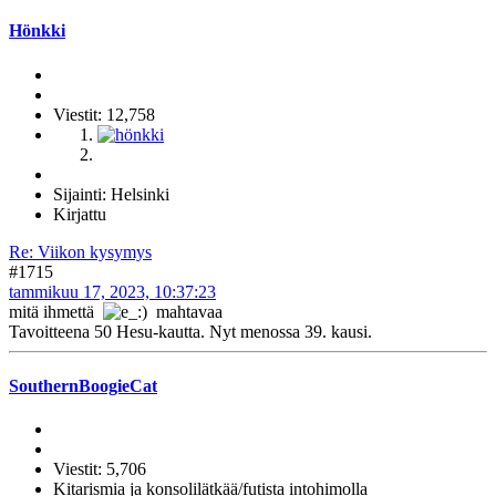
Hönkki
Viestit: 12,758
Sijainti: Helsinki
Kirjattu
Re: Viikon kysymys
#1715
tammikuu 17, 2023, 10:37:23
mitä ihmettä
mahtavaa
Tavoitteena 50 Hesu-kautta. Nyt menossa 39. kausi.
SouthernBoogieCat
Viestit: 5,706
Kitarismia ja konsolilätkää/futista intohimolla