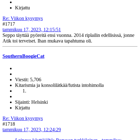
Kirjattu
Re: Viikon kysymys
#1717
tammikuu 17, 2023, 12:15:51
Seppo täyttää pyöreitä ensi vuonna. 2014 riplailin edellisissä, jonne
Atik toi terveiset. Ihan mukava tapahtuma oli.
SouthernBoogieCat
Viestit: 5,706
Kitarismia ja konsolilätkää/futista intohimolla
Sijainti: Helsinki
Kirjattu
Re: Viikon kysymys
#1718
tammikuu 17, 2023, 12:24:29