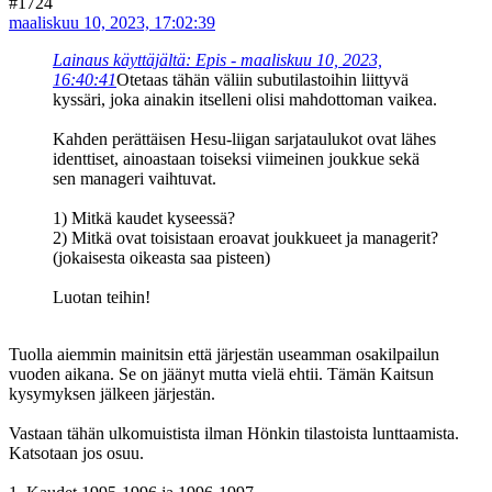
#1724
maaliskuu 10, 2023, 17:02:39
Lainaus käyttäjältä: Epis - maaliskuu 10, 2023,
16:40:41
Otetaas tähän väliin subutilastoihin liittyvä
kyssäri, joka ainakin itselleni olisi mahdottoman vaikea.
Kahden perättäisen Hesu-liigan sarjataulukot ovat lähes
identtiset, ainoastaan toiseksi viimeinen joukkue sekä
sen manageri vaihtuvat.
1) Mitkä kaudet kyseessä?
2) Mitkä ovat toisistaan eroavat joukkueet ja managerit?
(jokaisesta oikeasta saa pisteen)
Luotan teihin!
Tuolla aiemmin mainitsin että järjestän useamman osakilpailun
vuoden aikana. Se on jäänyt mutta vielä ehtii. Tämän Kaitsun
kysymyksen jälkeen järjestän.
Vastaan tähän ulkomuistista ilman Hönkin tilastoista lunttaamista.
Katsotaan jos osuu.