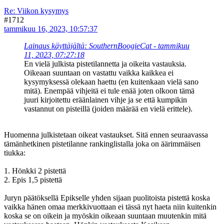
Re: Viikon kysymys
#1712
tammikuu 16, 2023, 10:57:37
Lainaus käyttäjältä: SouthernBoogieCat - tammikuu
11, 2023, 07:27:18
En vielä julkista pistetilannetta ja oikeita vastauksia.
Oikeaan suuntaan on vastattu vaikka kaikkea ei
kysymyksessä olekaan haettu (en kuitenkaan vielä sano
mitä). Enempää vihjeitä ei tule enää joten olkoon tämä
juuri kirjoitettu eräänlainen vihje ja se että kumpikin
vastannut on pisteillä (joiden määrää en vielä erittele).
Huomenna julkistetaan oikeat vastaukset. Sitä ennen seuraavassa
tämänhetkinen pistetilanne rankinglistalla joka on äärimmäisen
tiukka:
1. Hönkki 2 pistettä
2. Epis 1,5 pistettä
Juryn päätöksellä Epikselle yhden sijaan puolitoista pistettä koska
vaikka hänen omaa merkkivuottaan ei tässä nyt haeta niin kuitenkin
koska se on oikein ja myöskin oikeaan suuntaan muutenkin mitä