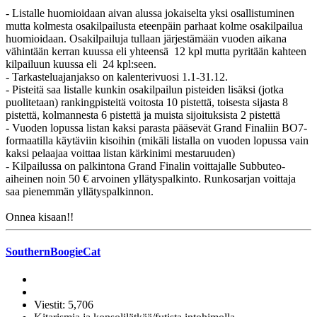
- Listalle huomioidaan aivan alussa jokaiselta yksi osallistuminen
mutta kolmesta osakilpailusta eteenpäin parhaat kolme osakilpailua
huomioidaan. Osakilpailuja tullaan järjestämään vuoden aikana
vähintään kerran kuussa eli yhteensä 12 kpl mutta pyritään kahteen
kilpailuun kuussa eli 24 kpl:seen.
- Tarkasteluajanjakso on kalenterivuosi 1.1-31.12.
- Pisteitä saa listalle kunkin osakilpailun pisteiden lisäksi (jotka
puolitetaan) rankingpisteitä voitosta 10 pistettä, toisesta sijasta 8
pistettä, kolmannesta 6 pistettä ja muista sijoituksista 2 pistettä
- Vuoden lopussa listan kaksi parasta pääsevät Grand Finaliin BO7-
formaatilla käytäviin kisoihin (mikäli listalla on vuoden lopussa vain
kaksi pelaajaa voittaa listan kärkinimi mestaruuden)
- Kilpailussa on palkintona Grand Finalin voittajalle Subbuteo-
aiheinen noin 50 € arvoinen yllätyspalkinto. Runkosarjan voittaja
saa pienemmän yllätyspalkinnon.
Onnea kisaan!!
SouthernBoogieCat
Viestit: 5,706