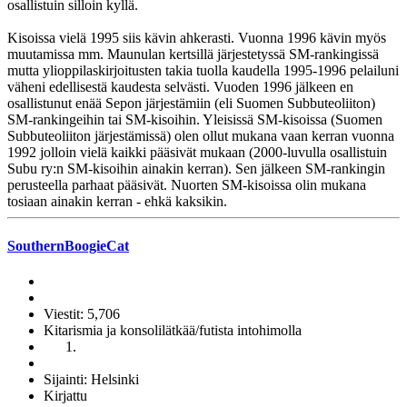
osallistuin silloin kyllä.
Kisoissa vielä 1995 siis kävin ahkerasti. Vuonna 1996 kävin myös
muutamissa mm. Maunulan kertsillä järjestetyssä SM-rankingissä
mutta ylioppilaskirjoitusten takia tuolla kaudella 1995-1996 pelailuni
väheni edellisestä kaudesta selvästi. Vuoden 1996 jälkeen en
osallistunut enää Sepon järjestämiin (eli Suomen Subbuteoliiton)
SM-rankingeihin tai SM-kisoihin. Yleisissä SM-kisoissa (Suomen
Subbuteoliiton järjestämissä) olen ollut mukana vaan kerran vuonna
1992 jolloin vielä kaikki pääsivät mukaan (2000-luvulla osallistuin
Subu ry:n SM-kisoihin ainakin kerran). Sen jälkeen SM-rankingin
perusteella parhaat pääsivät. Nuorten SM-kisoissa olin mukana
tosiaan ainakin kerran - ehkä kaksikin.
SouthernBoogieCat
Viestit: 5,706
Kitarismia ja konsolilätkää/futista intohimolla
Sijainti: Helsinki
Kirjattu