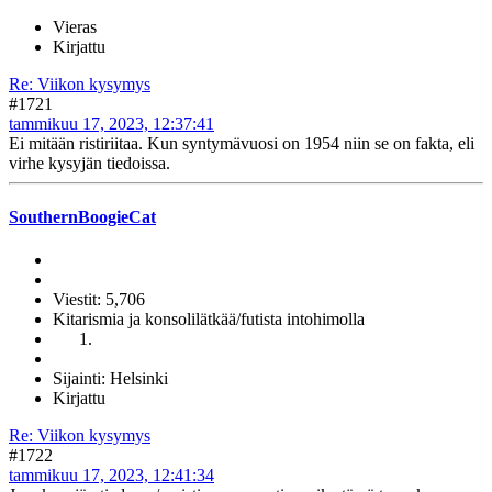
Vieras
Kirjattu
Re: Viikon kysymys
#1721
tammikuu 17, 2023, 12:37:41
Ei mitään ristiriitaa. Kun syntymävuosi on 1954 niin se on fakta, eli
virhe kysyjän tiedoissa.
SouthernBoogieCat
Viestit: 5,706
Kitarismia ja konsolilätkää/futista intohimolla
Sijainti: Helsinki
Kirjattu
Re: Viikon kysymys
#1722
tammikuu 17, 2023, 12:41:34