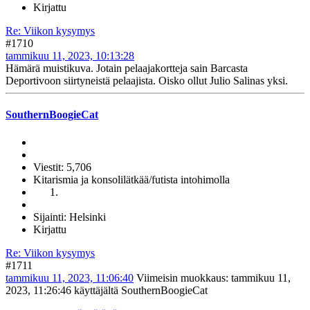
Kirjattu
Re: Viikon kysymys
#1710
tammikuu 11, 2023, 10:13:28
Hämärä muistikuva. Jotain pelaajakortteja sain Barcasta
Deportivoon siirtyneistä pelaajista. Oisko ollut Julio Salinas yksi.
SouthernBoogieCat
Viestit: 5,706
Kitarismia ja konsolilätkää/futista intohimolla
Sijainti: Helsinki
Kirjattu
Re: Viikon kysymys
#1711
tammikuu 11, 2023, 11:06:40
Viimeisin muokkaus
: tammikuu 11,
2023, 11:26:46 käyttäjältä SouthernBoogieCat