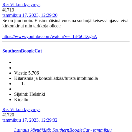
Re: Viikon kysymys
#1719
tammikuu 17, 2023, 12:29:20
Se on juuri noin. Ensimmäisinä vuosina sodanjälkeisessä ajassa eivät
kirkonkirjat niin tarkkoja olleet:
https://www.youtube.com/watch?v=_1rP6CIXgaA
SouthernBoogieCat
Viestit: 5,706
Kitarismia ja konsolilätkää/futista intohimolla
Sijainti: Helsinki
Kirjattu
Re: Viikon kysymys
#1720
tammikuu 17, 2023, 12:29:32
Lainaus käyttäjältä: SouthernBoogieCat - tammikuu