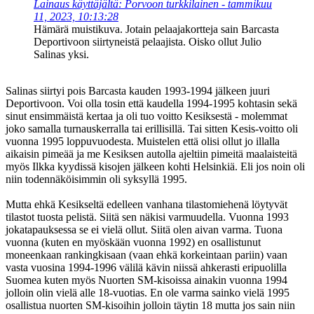
Lainaus käyttäjältä: Porvoon turkkilainen - tammikuu
11, 2023, 10:13:28
Hämärä muistikuva. Jotain pelaajakortteja sain Barcasta
Deportivoon siirtyneistä pelaajista. Oisko ollut Julio
Salinas yksi.
Salinas siirtyi pois Barcasta kauden 1993-1994 jälkeen juuri
Deportivoon. Voi olla tosin että kaudella 1994-1995 kohtasin sekä
sinut ensimmäistä kertaa ja oli tuo voitto Kesiksestä - molemmat
joko samalla turnauskerralla tai erillisillä. Tai sitten Kesis-voitto oli
vuonna 1995 loppuvuodesta. Muistelen että olisi ollut jo illalla
aikaisin pimeää ja me Kesiksen autolla ajeltiin pimeitä maalaisteitä
myös Ilkka kyydissä kisojen jälkeen kohti Helsinkiä. Eli jos noin oli
niin todennäköisimmin oli syksyllä 1995.
Mutta ehkä Kesikseltä edelleen vanhana tilastomiehenä löytyvät
tilastot tuosta pelistä. Siitä sen näkisi varmuudella. Vuonna 1993
jokatapauksessa se ei vielä ollut. Siitä olen aivan varma. Tuona
vuonna (kuten en myöskään vuonna 1992) en osallistunut
moneenkaan rankingkisaan (vaan ehkä korkeintaan pariin) vaan
vasta vuosina 1994-1996 välilä kävin niissä ahkerasti eripuolilla
Suomea kuten myös Nuorten SM-kisoissa ainakin vuonna 1994
jolloin olin vielä alle 18-vuotias. En ole varma sainko vielä 1995
osallistua nuorten SM-kisoihin jolloin täytin 18 mutta jos sain niin