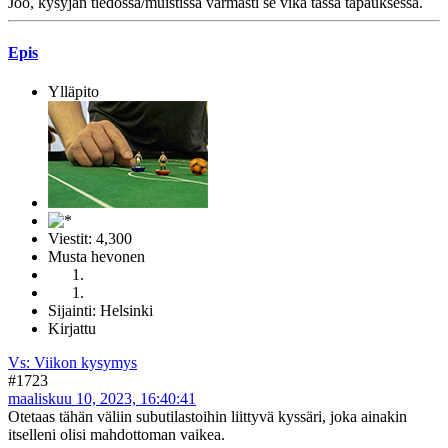
Joo, kysyjän tiedossa/muistissa varmasti se vika tässä tapauksessa.
Epis
Ylläpito
Viestit: 4,300
Musta hevonen
Sijainti: Helsinki
Kirjattu
Vs: Viikon kysymys
#1723
maaliskuu 10, 2023, 16:40:41
Otetaas tähän väliin subutilastoihin liittyvä kyssäri, joka ainakin
itselleni olisi mahdottoman vaikea.