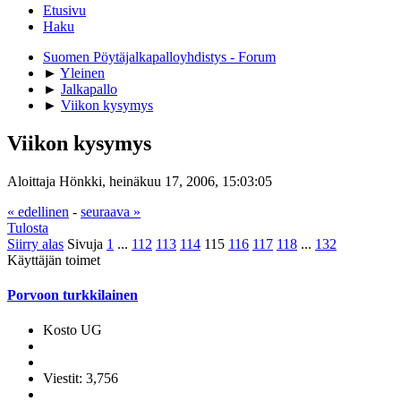
Etusivu
Haku
Suomen Pöytäjalkapalloyhdistys - Forum
►
Yleinen
►
Jalkapallo
►
Viikon kysymys
Viikon kysymys
Aloittaja Hönkki, heinäkuu 17, 2006, 15:03:05
« edellinen
-
seuraava »
Tulosta
Siirry alas
Sivuja
1
...
112
113
114
115
116
117
118
...
132
Käyttäjän toimet
Porvoon turkkilainen
Kosto UG
Viestit: 3,756