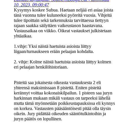
10, 2023, 09:00:47
Kysymys koskee Subua. Haetaan neljää eri asiaa joista
tänä vuonna tulee kuluneeksi pyöreitä vuosia. Vihjeitä
tulee tipoittain sekä tarkennuksia tarvittaessa tiettyyn
rajaan saakka säilyttäen vaikeustason haastavana.
Vastausaikaa on viikko. Oikeat vastaukset julkistetaan
yhtäaikaa.
1.vihje: Yksi näistä haetuista asioista liittyy
liigaan/turnaukseen erään pelaajan kohdalta.
2. vihje: Kolme näistä haetuista asioista liittyy kolmen
eri pelaajan henkilöhistoriaan.
Pisteitä saa jokaisesta oikeasta vastauksesta 2 eli
yhteensä maksimissaan 8 pistettä. Eniten pisteitä
kerännyt voittaa kokonaiskilpailun. 1 pisteen saa juryn
harkinnan mukaan mikäli vastaus on tarpeeksi lähellä
mutta tämä myönnetään poikkeustapauksissa eli kynnys
on korkea. Vastausten pääsääntöisesti pitää olla täysin
oikein. Jury pidättää oikeuden sääntötulkintoihin ja
juryn päätös on lopullinen.