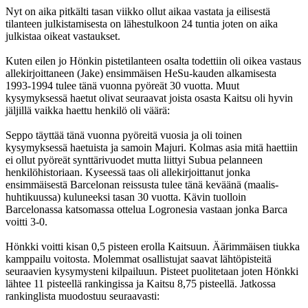
Nyt on aika pitkälti tasan viikko ollut aikaa vastata ja eilisestä
tilanteen julkistamisesta on lähestulkoon 24 tuntia joten on aika
julkistaa oikeat vastaukset.
Kuten eilen jo Hönkin pistetilanteen osalta todettiin oli oikea vastaus
allekirjoittaneen (Jake) ensimmäisen HeSu-kauden alkamisesta
1993-1994 tulee tänä vuonna pyöreät 30 vuotta. Muut
kysymyksessä haetut olivat seuraavat joista osasta Kaitsu oli hyvin
jäljillä vaikka haettu henkilö oli väärä:
Seppo täyttää tänä vuonna pyöreitä vuosia ja oli toinen
kysymyksessä haetuista ja samoin Majuri. Kolmas asia mitä haettiin
ei ollut pyöreät synttärivuodet mutta liittyi Subua pelanneen
henkilöhistoriaan. Kyseessä taas oli allekirjoittanut jonka
ensimmäisestä Barcelonan reissusta tulee tänä keväänä (maalis-
huhtikuussa) kuluneeksi tasan 30 vuotta. Kävin tuolloin
Barcelonassa katsomassa ottelua Logronesia vastaan jonka Barca
voitti 3-0.
Hönkki voitti kisan 0,5 pisteen erolla Kaitsuun. Äärimmäisen tiukka
kamppailu voitosta. Molemmat osallistujat saavat lähtöpisteitä
seuraavien kysymysteni kilpailuun. Pisteet puolitetaan joten Hönkki
lähtee 11 pisteellä rankingissa ja Kaitsu 8,75 pisteellä. Jatkossa
rankinglista muodostuu seuraavasti: