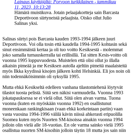
Lainaus käyttäjältä: Porvoon turkkilainen - tammikuu
11, 2023, 10:13:28
Hämärä muistikuva. Jotain pelaajakortteja sain Barcasta
Deportivoon siirtyneistä pelaajista. Oisko ollut Julio
Salinas yksi.
Salinas siirtyi pois Barcasta kauden 1993-1994 jälkeen juuri
Deportivoon. Voi olla tosin että kaudella 1994-1995 kohtasin sekä
sinut ensimmäistä kertaa ja oli tuo voitto Kesiksestä - molemmat
joko samalla turnauskerralla tai erillisillä. Tai sitten Kesis-voitto oli
vuonna 1995 loppuvuodesta. Muistelen että olisi ollut jo illalla
aikaisin pimeää ja me Kesiksen autolla ajeltiin pimeitä maalaisteitä
myös Ilkka kyydissä kisojen jälkeen kohti Helsinkiä. Eli jos noin oli
niin todennäköisimmin oli syksyllä 1995.
Mutta ehkä Kesikseltä edelleen vanhana tilastomiehenä löytyvät
tilastot tuosta pelistä. Siitä sen näkisi varmuudella. Vuonna 1993
jokatapauksessa se ei vielä ollut. Siitä olen aivan varma. Tuona
vuonna (kuten en myöskään vuonna 1992) en osallistunut
moneenkaan rankingkisaan (vaan ehkä korkeintaan pariin) vaan
vasta vuosina 1994-1996 välilä kävin niissä ahkerasti eripuolilla
Suomea kuten myös Nuorten SM-kisoissa ainakin vuonna 1994
jolloin olin vielä alle 18-vuotias. En ole varma sainko vielä 1995
osallistua nuorten SM-kisoihin jolloin täytin 18 mutta jos sain niin