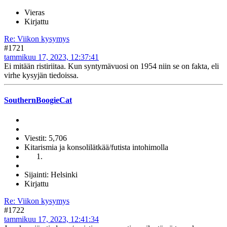
Vieras
Kirjattu
Re: Viikon kysymys
#1721
tammikuu 17, 2023, 12:37:41
Ei mitään ristiriitaa. Kun syntymävuosi on 1954 niin se on fakta, eli
virhe kysyjän tiedoissa.
SouthernBoogieCat
Viestit: 5,706
Kitarismia ja konsolilätkää/futista intohimolla
Sijainti: Helsinki
Kirjattu
Re: Viikon kysymys
#1722
tammikuu 17, 2023, 12:41:34