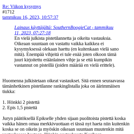
Re: Viikon kysymys
#1712
tammikuu 16, 2023, 10:57:37
Lainaus käyttäjältä: SouthernBoogieCat - tammikuu
11, 2023, 07:27:18
En vielä julkista pistetilannetta ja oikeita vastauksia.
Oikeaan suuntaan on vastattu vaikka kaikkea ei
kysymyksessä olekaan haettu (en kuitenkaan vielä sano
mitä). Enempää vihjeitä ei tule enää joten olkoon tämä
juuri kirjoitettu eräänlainen vihje ja se että kumpikin
vastannut on pisteillä (joiden määrää en vielä erittele).
Huomenna julkistetaan oikeat vastaukset. Sitä ennen seuraavassa
tämänhetkinen pistetilanne rankinglistalla joka on äärimmäisen
tiukka:
1. Hönkki 2 pistettä
2. Epis 1,5 pistettä
Juryn päätöksellä Epikselle yhden sijaan puolitoista pistettä koska
vaikka hänen omaa merkkivuottaan ei tässä nyt haeta niin kuitenkin
koska se on oikein ja myöskin oikeaan suuntaan muutenkin mitä