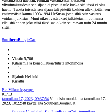
vastauksessa haetaan. Hönkin vastauksesta Kesiksen
ylivoimaisuudesta sen sijaan ei pisteitä tule koska sitä tässä ei oltu
haettu. Tuosta toisesta sen sijaan tuli pisteitä koskien allekirjoittaneen
ensimmäistä kautta 1993-1994 HeSussa joten siltä osin vastaus
voidaan julkistaa. Muut oikeat vastaukset julkistetaan huomenna
ellei sitä ennen joku niitä tässä saa oikein seuraavan noin 24 tunnin
sisään.
SouthernBoogieCat
Viestit: 5,706
Kitarismia ja konsolilätkää/futista intohimolla
Sijainti: Helsinki
Kirjattu
Re: Viikon kysymys
#1713
tammikuu 17, 2023, 09:37:54
Viimeisin muokkaus
: tammikuu 17,
2023, 10:22:48 käyttäjältä SouthernBoogieCat
Lainaus käyttäjältä: SouthernBoogieCat - tammikuu