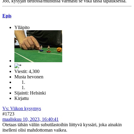
Joo, kysyjän tiedossa/muistissa varmasti se vika tässä tapauksessa.
Epis
Ylläpito
Viestit: 4,300
Musta hevonen
Sijainti: Helsinki
Kirjattu
Vs: Viikon kysymys
#1723
maaliskuu 10, 2023, 16:40:41
Otetaas tähän väliin subutilastoihin liittyvä kyssäri, joka ainakin
itselleni olisi mahdottoman vaikea.