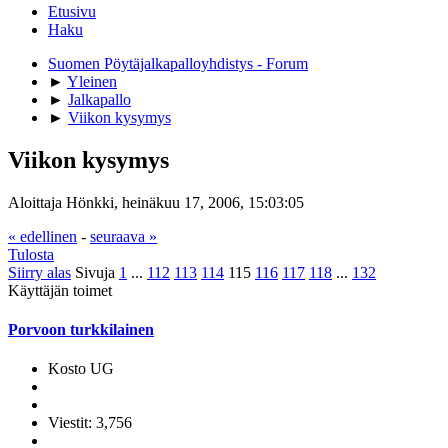
Etusivu
Haku
Suomen Pöytäjalkapalloyhdistys - Forum
►
Yleinen
►
Jalkapallo
►
Viikon kysymys
Viikon kysymys
Aloittaja Hönkki, heinäkuu 17, 2006, 15:03:05
« edellinen
-
seuraava »
Tulosta
Siirry alas
Sivuja
1
...
112
113
114
115
116
117
118
...
132
Käyttäjän toimet
Porvoon turkkilainen
Kosto UG
Viestit: 3,756