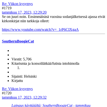
Re: Viikon kysymys
#1719
tammikuu 17, 2023, 12:29:20
Se on juuri noin. Ensimmäisinä vuosina sodanjälkeisessä ajassa eivät
kirkonkirjat niin tarkkoja olleet:
https://www.youtube.com/watch?v=_1rP6CIXgaA
SouthernBoogieCat
Viestit: 5,706
Kitarismia ja konsolilätkää/futista intohimolla
Sijainti: Helsinki
Kirjattu
Re: Viikon kysymys
#1720
tammikuu 17, 2023, 12:29:32
Lainaus käyttäjältä: SouthernBoogieCat - tammikuu