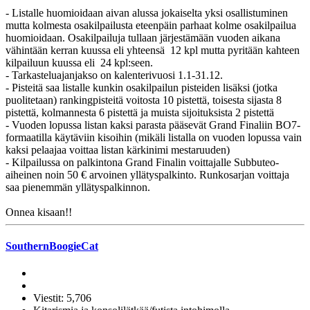
- Listalle huomioidaan aivan alussa jokaiselta yksi osallistuminen
mutta kolmesta osakilpailusta eteenpäin parhaat kolme osakilpailua
huomioidaan. Osakilpailuja tullaan järjestämään vuoden aikana
vähintään kerran kuussa eli yhteensä 12 kpl mutta pyritään kahteen
kilpailuun kuussa eli 24 kpl:seen.
- Tarkasteluajanjakso on kalenterivuosi 1.1-31.12.
- Pisteitä saa listalle kunkin osakilpailun pisteiden lisäksi (jotka
puolitetaan) rankingpisteitä voitosta 10 pistettä, toisesta sijasta 8
pistettä, kolmannesta 6 pistettä ja muista sijoituksista 2 pistettä
- Vuoden lopussa listan kaksi parasta pääsevät Grand Finaliin BO7-
formaatilla käytäviin kisoihin (mikäli listalla on vuoden lopussa vain
kaksi pelaajaa voittaa listan kärkinimi mestaruuden)
- Kilpailussa on palkintona Grand Finalin voittajalle Subbuteo-
aiheinen noin 50 € arvoinen yllätyspalkinto. Runkosarjan voittaja
saa pienemmän yllätyspalkinnon.
Onnea kisaan!!
SouthernBoogieCat
Viestit: 5,706