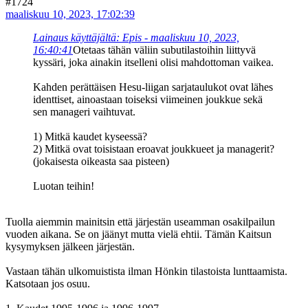
#1724
maaliskuu 10, 2023, 17:02:39
Lainaus käyttäjältä: Epis - maaliskuu 10, 2023,
16:40:41
Otetaas tähän väliin subutilastoihin liittyvä
kyssäri, joka ainakin itselleni olisi mahdottoman vaikea.
Kahden perättäisen Hesu-liigan sarjataulukot ovat lähes
identtiset, ainoastaan toiseksi viimeinen joukkue sekä
sen manageri vaihtuvat.
1) Mitkä kaudet kyseessä?
2) Mitkä ovat toisistaan eroavat joukkueet ja managerit?
(jokaisesta oikeasta saa pisteen)
Luotan teihin!
Tuolla aiemmin mainitsin että järjestän useamman osakilpailun
vuoden aikana. Se on jäänyt mutta vielä ehtii. Tämän Kaitsun
kysymyksen jälkeen järjestän.
Vastaan tähän ulkomuistista ilman Hönkin tilastoista lunttaamista.
Katsotaan jos osuu.