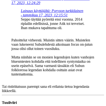
17, 2023, 12:24:29
Lainaus käyttäjältä: Porvoon turkkilainen
- tammikuu 17, 2023, 12:15:51
Seppo täyttää pyöreitä ensi vuonna. 2014
riplailin edellisissä, jonne Atik toi terveiset.
Ihan mukava tapahtuma oli.
Pahoittelut virheestä. Muistin sitten väärin. Muistelen
vaan lukeneeni Subulehdestä aikoinaan focus on-jutun
jossa olisi ollut toinen vuosiluku.
Mutta niinhän se on monien legendojen kuten vanhojen
bluesmiesten kohdalla että todellinen syntymäaika on
usein epäselvä. Sama varmasti tässäkin eli Subun
folkloressa legendan kohdalla osittain asiat ovat
tuntemattomia.
Tai ristiriitaisuus parempi sana eli erilaista tietoa legendasta
liikkeellä.
Tuuliviiri