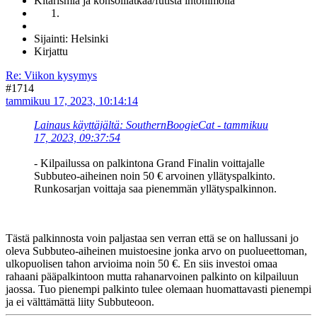
Kitarismia ja konsolilätkää/futista intohimolla
Sijainti: Helsinki
Kirjattu
Re: Viikon kysymys
#1714
tammikuu 17, 2023, 10:14:14
Lainaus käyttäjältä: SouthernBoogieCat - tammikuu
17, 2023, 09:37:54
- Kilpailussa on palkintona Grand Finalin voittajalle
Subbuteo-aiheinen noin 50 € arvoinen yllätyspalkinto.
Runkosarjan voittaja saa pienemmän yllätyspalkinnon.
Tästä palkinnosta voin paljastaa sen verran että se on hallussani jo
oleva Subbuteo-aiheinen muistoesine jonka arvo on puolueettoman,
ulkopuolisen tahon arvioima noin 50 €. En siis investoi omaa
rahaani pääpalkintoon mutta rahanarvoinen palkinto on kilpailuun
jaossa. Tuo pienempi palkinto tulee olemaan huomattavasti pienempi
ja ei välttämättä liity Subbuteoon.