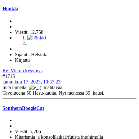
Hönkki
Viestit: 12,758
Sijainti: Helsinki
Kirjattu
Re: Viikon kysymys
#1715
tammikuu 17, 2023, 10:37:23
mitä ihmettä
mahtavaa
Tavoitteena 50 Hesu-kautta. Nyt menossa 39. kausi.
SouthernBoogieCat
Viestit: 5,706
Kitarismia ja konsolilätkää/futista intohimolla