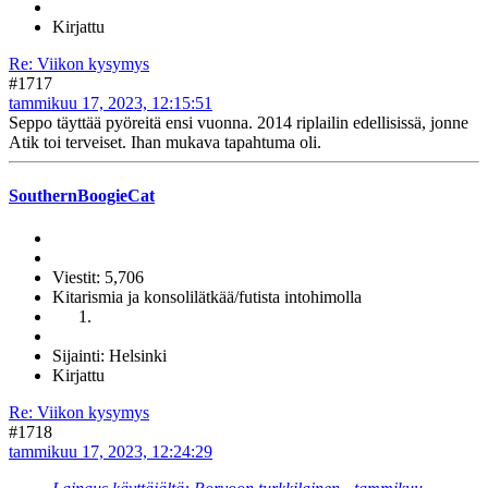
Kirjattu
Re: Viikon kysymys
#1717
tammikuu 17, 2023, 12:15:51
Seppo täyttää pyöreitä ensi vuonna. 2014 riplailin edellisissä, jonne
Atik toi terveiset. Ihan mukava tapahtuma oli.
SouthernBoogieCat
Viestit: 5,706
Kitarismia ja konsolilätkää/futista intohimolla
Sijainti: Helsinki
Kirjattu
Re: Viikon kysymys
#1718
tammikuu 17, 2023, 12:24:29