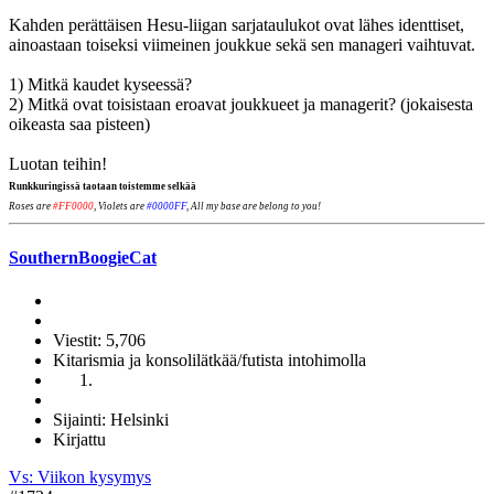
Kahden perättäisen Hesu-liigan sarjataulukot ovat lähes identtiset,
ainoastaan toiseksi viimeinen joukkue sekä sen manageri vaihtuvat.
1) Mitkä kaudet kyseessä?
2) Mitkä ovat toisistaan eroavat joukkueet ja managerit? (jokaisesta
oikeasta saa pisteen)
Luotan teihin!
Runkkuringissä taotaan toistemme selkää
Roses are
#FF0000
, Violets are
#0000FF
, All my base are belong to you!
SouthernBoogieCat
Viestit: 5,706
Kitarismia ja konsolilätkää/futista intohimolla
Sijainti: Helsinki
Kirjattu
Vs: Viikon kysymys