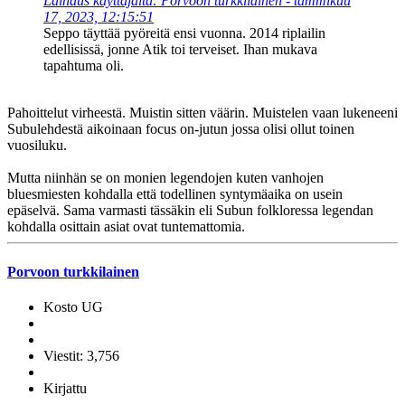
Lainaus käyttäjältä: Porvoon turkkilainen - tammikuu
17, 2023, 12:15:51
Seppo täyttää pyöreitä ensi vuonna. 2014 riplailin
edellisissä, jonne Atik toi terveiset. Ihan mukava
tapahtuma oli.
Pahoittelut virheestä. Muistin sitten väärin. Muistelen vaan lukeneeni
Subulehdestä aikoinaan focus on-jutun jossa olisi ollut toinen
vuosiluku.
Mutta niinhän se on monien legendojen kuten vanhojen
bluesmiesten kohdalla että todellinen syntymäaika on usein
epäselvä. Sama varmasti tässäkin eli Subun folkloressa legendan
kohdalla osittain asiat ovat tuntemattomia.
Porvoon turkkilainen
Kosto UG
Viestit: 3,756
Kirjattu