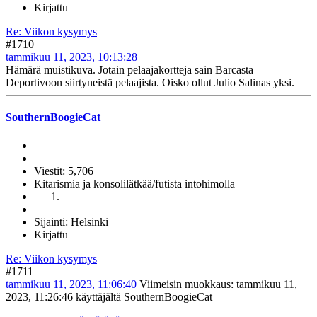
Kirjattu
Re: Viikon kysymys
#1710
tammikuu 11, 2023, 10:13:28
Hämärä muistikuva. Jotain pelaajakortteja sain Barcasta
Deportivoon siirtyneistä pelaajista. Oisko ollut Julio Salinas yksi.
SouthernBoogieCat
Viestit: 5,706
Kitarismia ja konsolilätkää/futista intohimolla
Sijainti: Helsinki
Kirjattu
Re: Viikon kysymys
#1711
tammikuu 11, 2023, 11:06:40
Viimeisin muokkaus
: tammikuu 11,
2023, 11:26:46 käyttäjältä SouthernBoogieCat