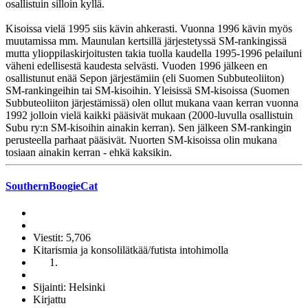
osallistuin silloin kyllä.
Kisoissa vielä 1995 siis kävin ahkerasti. Vuonna 1996 kävin myös
muutamissa mm. Maunulan kertsillä järjestetyssä SM-rankingissä
mutta ylioppilaskirjoitusten takia tuolla kaudella 1995-1996 pelailuni
väheni edellisestä kaudesta selvästi. Vuoden 1996 jälkeen en
osallistunut enää Sepon järjestämiin (eli Suomen Subbuteoliiton)
SM-rankingeihin tai SM-kisoihin. Yleisissä SM-kisoissa (Suomen
Subbuteoliiton järjestämissä) olen ollut mukana vaan kerran vuonna
1992 jolloin vielä kaikki pääsivät mukaan (2000-luvulla osallistuin
Subu ry:n SM-kisoihin ainakin kerran). Sen jälkeen SM-rankingin
perusteella parhaat pääsivät. Nuorten SM-kisoissa olin mukana
tosiaan ainakin kerran - ehkä kaksikin.
SouthernBoogieCat
Viestit: 5,706
Kitarismia ja konsolilätkää/futista intohimolla
Sijainti: Helsinki
Kirjattu