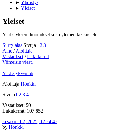
►
Yhdistys
►
Yleiset
Yleiset
Yhdistyksen ilmoitukset sekä yleinen keskustelu
Siirry alas
Sivuja
1
2
3
Aihe
/
Aloittaja
Vastaukset
/
Lukukerrat
Viimeisin viesti
Yhdistyksen tili
Aloittaja
Hönkki
Sivuja
1
2
3
4
Vastaukset: 50
Lukukerrat: 107,852
kesäkuu 02, 2025, 12:24:42
by
Hönkki