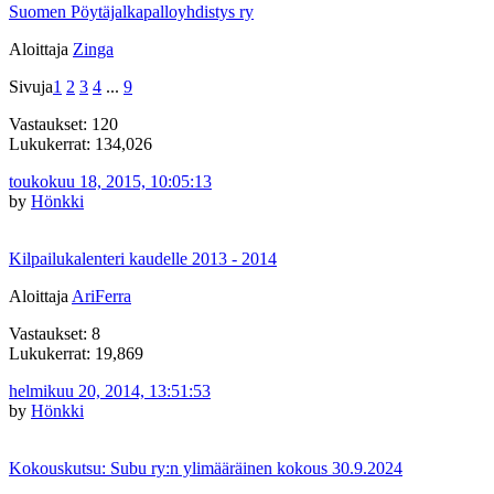
Suomen Pöytäjalkapalloyhdistys ry
Aloittaja
Zinga
Sivuja
1
2
3
4
...
9
Vastaukset: 120
Lukukerrat: 134,026
toukokuu 18, 2015, 10:05:13
by
Hönkki
Kilpailukalenteri kaudelle 2013 - 2014
Aloittaja
AriFerra
Vastaukset: 8
Lukukerrat: 19,869
helmikuu 20, 2014, 13:51:53
by
Hönkki
Kokouskutsu: Subu ry:n ylimääräinen kokous 30.9.2024