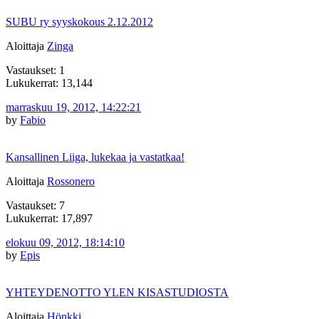
SUBU ry syyskokous 2.12.2012
Aloittaja
Zinga
Vastaukset: 1
Lukukerrat: 13,144
marraskuu 19, 2012, 14:22:21
by
Fabio
Kansallinen Liiga, lukekaa ja vastatkaa!
Aloittaja
Rossonero
Vastaukset: 7
Lukukerrat: 17,897
elokuu 09, 2012, 18:14:10
by
Epis
YHTEYDENOTTO YLEN KISASTUDIOSTA
Aloittaja
Hönkki