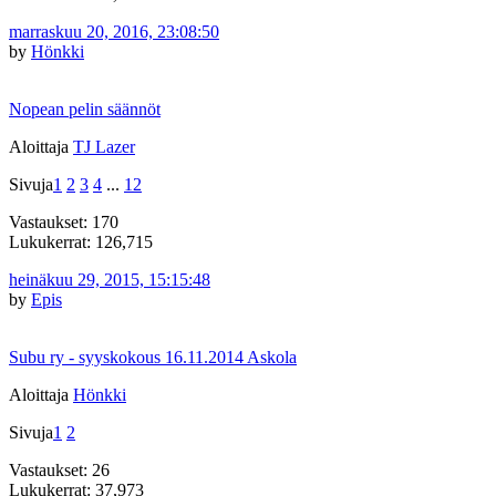
marraskuu 20, 2016, 23:08:50
by
Hönkki
Nopean pelin säännöt
Aloittaja
TJ Lazer
Sivuja
1
2
3
4
...
12
Vastaukset: 170
Lukukerrat: 126,715
heinäkuu 29, 2015, 15:15:48
by
Epis
Subu ry - syyskokous 16.11.2014 Askola
Aloittaja
Hönkki
Sivuja
1
2
Vastaukset: 26
Lukukerrat: 37,973