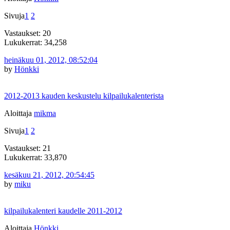
Sivuja
1
2
Vastaukset: 20
Lukukerrat: 34,258
heinäkuu 01, 2012, 08:52:04
by
Hönkki
2012-2013 kauden keskustelu kilpailukalenterista
Aloittaja
mikma
Sivuja
1
2
Vastaukset: 21
Lukukerrat: 33,870
kesäkuu 21, 2012, 20:54:45
by
miku
kilpailukalenteri kaudelle 2011-2012
Aloittaja
Hönkki