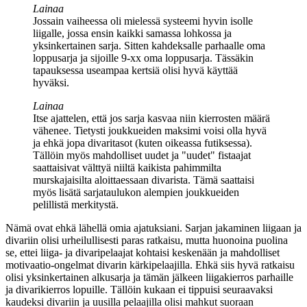
Lainaa
Jossain vaiheessa oli mielessä systeemi hyvin isolle
liigalle, jossa ensin kaikki samassa lohkossa ja
yksinkertainen sarja. Sitten kahdeksalle parhaalle oma
loppusarja ja sijoille 9-xx oma loppusarja. Tässäkin
tapauksessa useampaa kertsiä olisi hyvä käyttää
hyväksi.
Lainaa
Itse ajattelen, että jos sarja kasvaa niin kierrosten määrä
vähenee. Tietysti joukkueiden maksimi voisi olla hyvä
ja ehkä jopa divaritasot (kuten oikeassa futiksessa).
Tällöin myös mahdolliset uudet ja "uudet" fistaajat
saattaisivat välttyä niiltä kaikista pahimmilta
murskajaisilta aloittaessaan divarista. Tämä saattaisi
myös lisätä sarjataulukon alempien joukkueiden
pelillistä merkitystä.
Nämä ovat ehkä lähellä omia ajatuksiani. Sarjan jakaminen liigaan ja
divariin olisi urheilullisesti paras ratkaisu, mutta huonoina puolina
se, ettei liiga- ja divaripelaajat kohtaisi keskenään ja mahdolliset
motivaatio-ongelmat divarin kärkipelaajilla. Ehkä siis hyvä ratkaisu
olisi yksinkertainen alkusarja ja tämän jälkeen liigakierros parhaille
ja divarikierros lopuille. Tällöin kukaan ei tippuisi seuraavaksi
kaudeksi divariin ja uusilla pelaajilla olisi mahkut suoraan