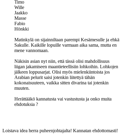
Timo
Wille
Jaakko
Masse
Fabio
Hönkki
Matinkylä on sijainniltaan parempi Kesämesulle ja ehkä
Sakulle. Kaikille lopuille varmaan aika sama, mutta en
mene vannomaan.
Näkisin asian nyt niin, että tässä olisi mahdollisuus
liigan jakamiseen maantieteellisiin lohkoihin. Lohkojen
jälkeen loppusarjat. Olisi myös mielenkiintoista jos
Arabian pelurit saisi jotenkin liitettyä tähän
kokonaisuuteen, vaikka sitten divarina tai jotenkin
muuten.
Herättääkö kannatusta vai vastustusta ja onko muita
ehdotuksia ?
Loistava idea herra puheenjohtajalta! Kannatan ehdottomasti!