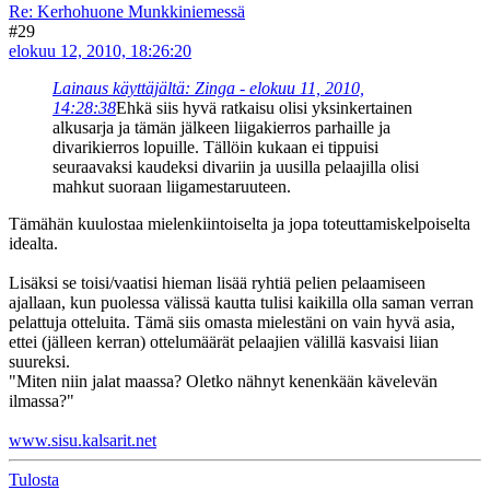
Re: Kerhohuone Munkkiniemessä
#29
elokuu 12, 2010, 18:26:20
Lainaus käyttäjältä: Zinga - elokuu 11, 2010,
14:28:38
Ehkä siis hyvä ratkaisu olisi yksinkertainen
alkusarja ja tämän jälkeen liigakierros parhaille ja
divarikierros lopuille. Tällöin kukaan ei tippuisi
seuraavaksi kaudeksi divariin ja uusilla pelaajilla olisi
mahkut suoraan liigamestaruuteen.
Tämähän kuulostaa mielenkiintoiselta ja jopa toteuttamiskelpoiselta
idealta.
Lisäksi se toisi/vaatisi hieman lisää ryhtiä pelien pelaamiseen
ajallaan, kun puolessa välissä kautta tulisi kaikilla olla saman verran
pelattuja otteluita. Tämä siis omasta mielestäni on vain hyvä asia,
ettei (jälleen kerran) ottelumäärät pelaajien välillä kasvaisi liian
suureksi.
"Miten niin jalat maassa? Oletko nähnyt kenenkään kävelevän
ilmassa?"
www.sisu.kalsarit.net
Tulosta