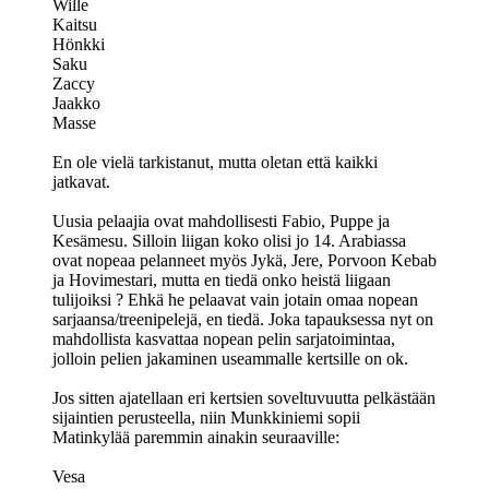
Wille
Kaitsu
Hönkki
Saku
Zaccy
Jaakko
Masse
En ole vielä tarkistanut, mutta oletan että kaikki
jatkavat.
Uusia pelaajia ovat mahdollisesti Fabio, Puppe ja
Kesämesu. Silloin liigan koko olisi jo 14. Arabiassa
ovat nopeaa pelanneet myös Jykä, Jere, Porvoon Kebab
ja Hovimestari, mutta en tiedä onko heistä liigaan
tulijoiksi ? Ehkä he pelaavat vain jotain omaa nopean
sarjaansa/treenipelejä, en tiedä. Joka tapauksessa nyt on
mahdollista kasvattaa nopean pelin sarjatoimintaa,
jolloin pelien jakaminen useammalle kertsille on ok.
Jos sitten ajatellaan eri kertsien soveltuvuutta pelkästään
sijaintien perusteella, niin Munkkiniemi sopii
Matinkylää paremmin ainakin seuraaville:
Vesa