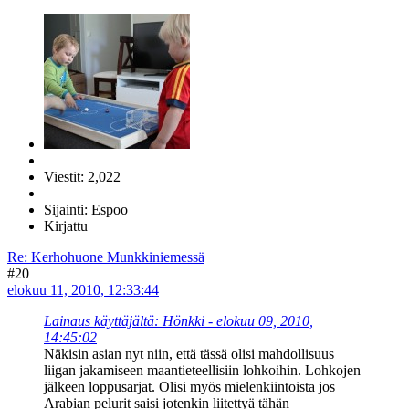
Viestit: 2,022
Sijainti: Espoo
Kirjattu
Re: Kerhohuone Munkkiniemessä
#20
elokuu 11, 2010, 12:33:44
Lainaus käyttäjältä: Hönkki - elokuu 09, 2010,
14:45:02
Näkisin asian nyt niin, että tässä olisi mahdollisuus
liigan jakamiseen maantieteellisiin lohkoihin. Lohkojen
jälkeen loppusarjat. Olisi myös mielenkiintoista jos
Arabian pelurit saisi jotenkin liitettyä tähän