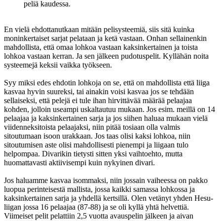
peliä kaudessa.
En vielä ehdottanutkaan mitään pelisysteemiä, siis sitä kuinka
moninkertaiset sarjat pelataan ja ketä vastaan. Onhan sellainenkin
mahdollista, että omaa lohkoa vastaan kaksinkertainen ja toista
lohkoa vastaan kerran. Ja sen jälkeen pudotuspelit. Kyllähän noita
systeemejä keksii vaikka työkseen.
Syy miksi edes ehdotin lohkoja on se, että on mahdollista että liiga
kasvaa hyvin suureksi, tai ainakin voisi kasvaa jos se tehdään
sellaiseksi, että pelejä ei tule ihan hirvittävää määrää pelaajaa
kohden, jolloin useampi uskaltautuu mukaan. Jos esim. meillä on 14
pelaajaa ja kaksinkertainen sarja ja jos siihen haluaa mukaan vielä
viidenneksitoista pelaajaksi, niin pitää tosiaan olla valmis
sitoutumaan isoon urakkaan. Jos taas olisi kaksi lohkoa, niin
sitoutumisen aste olisi mahdollisesti pienempi ja liigaan tulo
helpompaa. Divarikin tietysti sitten yksi vaihtoehto, mutta
huomattavasti aktiivisempi kuin nykyinen divari.
Jos haluamme kasvaa isommaksi, niin jossain vaiheessa on pakko
luopua perinteisestä mallista, jossa kaikki samassa lohkossa ja
kaksinkertainen sarja ja yhdellä kertsillä. Olen vetänyt yhden Hesu-
liigan jossa 16 pelaajaa (87-88) ja se oli kyllä yhtä helvettiä.
Viimeiset pelit pelattiin 2,5 vuotta avauspelin jälkeen ja aivan