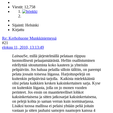
Viestit: 12,758
Sijainti: Helsinki
Kirjattu
Re: Kerhohuone Munkkiniemessä
#21
elokuu 11, 2010, 13:13:49
Lainaa
Se, millä järjestelmällä pelataan riippuu
luonnollisesti pelaajamäärästä. Hefiin osallistuminen
edellyttää sitoutumista koko kauteen ja yhteisiin
pelipäiviin. Jos haluaa pelailla silloin tällöin, on parempi
pelata jossain toisessa liigassa. Harjoituspelejä on
kuitenkin pelipäivinä tarjolla. Kaikista mielekkäintä
olisi pelata kaikkien kesken kaksinkertainen sarja. Kyse
on kuitenkin liigasta, jolla on jo monen vuoden
perinteet. Jos ensin on maantieteelliset lohkot
kaksinkertaisena ja sitten jatkosarjat kaksinkertaisena,
on pelejä kohta jo saman verran kuin normisarjassa.
Lisäksi tuossa mallissa ei pelaisi yhtään peliä joitain
vastaan ja sitten jauhaisi samojen naamojen kanssa 4