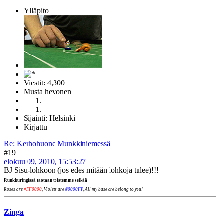
Ylläpito
Viestit: 4,300
Musta hevonen
Sijainti: Helsinki
Kirjattu
Re: Kerhohuone Munkkiniemessä
#19
elokuu 09, 2010, 15:53:27
BJ Sisu-lohkoon (jos edes mitään lohkoja tulee)!!!
Runkkuringissä taotaan toistemme selkää
Roses are
#FF0000
, Violets are
#0000FF
, All my base are belong to you!
Zinga