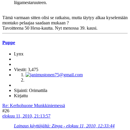
liigamestaruuteen.
Tämä varmaan sitten olisi se ratkaisu, mutta täytyy alkaa kyselemään
montako pelaajaa saadaan mukaan ?
Tavoitteena 50 Hesu-kautta. Nyt menossa 39. kausi.
Puppe
Lynx
Viestit: 3,475
Sijainti: Orimattila
Kirjattu
Re: Kerhohuone Munkkiniemessä
#26
elokuu 11, 2010, 21:13:57
Lainaus käyttäjältä: Zinga - elokuu 11, 2010, 12:33:44