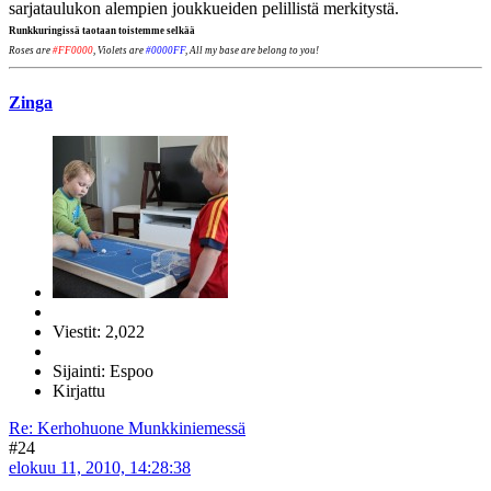
sarjataulukon alempien joukkueiden pelillistä merkitystä.
Runkkuringissä taotaan toistemme selkää
Roses are
#FF0000
, Violets are
#0000FF
, All my base are belong to you!
Zinga
Viestit: 2,022
Sijainti: Espoo
Kirjattu
Re: Kerhohuone Munkkiniemessä
#24
elokuu 11, 2010, 14:28:38