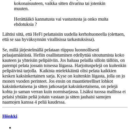
kokonaisuuteen, vaikka sitten divarina tai jotenkin
muuten.
Herättääkö kannatusta vai vastustusta ja onko muita
ehdotuksia ?
Lähtisi siitä, että HeFi pelattaisiin uudella kerhohuoneella (olettaen,
että se saa hyväksynnän virallisissa tarkastuksissa).
Se, millä järjestelmällä pelataan riippuu luonnollisesti
pelaajamäärästä. Hefiin osallistuminen edellyttää sitoutumista koko
kauteen ja yhteisiin pelipäiviin. Jos haluaa pelailla silloin tällöin, on
parempi pelata jossain toisessa liigassa. Harjoituspelejä on kuitenkin
pelipäivinä tarjolla. Kaikista mielekkäintä olisi pelata kaikkien
kesken kaksinkertainen sarja. Kyse on kuitenkin liigasta, jolla on jo
monen vuoden perinteet. Jos ensin on maantieteelliset lohkot
kaksinkertaisena ja sitten jatkosarjat kaksinkertaisena, on pelejä
kohta jo saman verran kuin normisarjassa. Lisäksi tuossa mallissa ei
pelaisi yhtään peliä joitain vastaan ja sitten jauhaisi samojen
naamojen kanssa 4 peliä kaudessa.
Hönkki