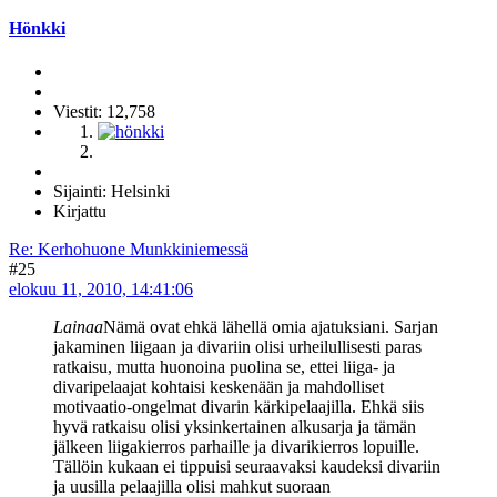
Hönkki
Viestit: 12,758
Sijainti: Helsinki
Kirjattu
Re: Kerhohuone Munkkiniemessä
#25
elokuu 11, 2010, 14:41:06
Lainaa
Nämä ovat ehkä lähellä omia ajatuksiani. Sarjan
jakaminen liigaan ja divariin olisi urheilullisesti paras
ratkaisu, mutta huonoina puolina se, ettei liiga- ja
divaripelaajat kohtaisi keskenään ja mahdolliset
motivaatio-ongelmat divarin kärkipelaajilla. Ehkä siis
hyvä ratkaisu olisi yksinkertainen alkusarja ja tämän
jälkeen liigakierros parhaille ja divarikierros lopuille.
Tällöin kukaan ei tippuisi seuraavaksi kaudeksi divariin
ja uusilla pelaajilla olisi mahkut suoraan