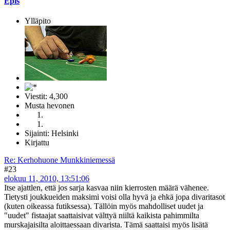
Epis
Ylläpito
Viestit: 4,300
Musta hevonen
Sijainti: Helsinki
Kirjattu
Re: Kerhohuone Munkkiniemessä
#23
elokuu 11, 2010, 13:51:06
Itse ajattlen, että jos sarja kasvaa niin kierrosten määrä vähenee.
Tietysti joukkueiden maksimi voisi olla hyvä ja ehkä jopa divaritasot
(kuten oikeassa futiksessa). Tällöin myös mahdolliset uudet ja
"uudet" fistaajat saattaisivat välttyä niiltä kaikista pahimmilta
murskajaisilta aloittaessaan divarista. Tämä saattaisi myös lisätä