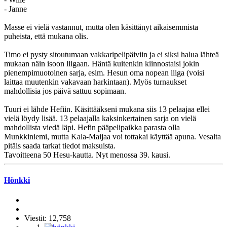
- Janne
Masse ei vielä vastannut, mutta olen käsittänyt aikaisemmista
puheista, että mukana olis.
Timo ei pysty sitoutumaan vakkaripelipäiviin ja ei siksi halua lähteä
mukaan näin isoon liigaan. Häntä kuitenkin kiinnostaisi jokin
pienempimuotoinen sarja, esim. Hesun oma nopean liiga (voisi
laittaa muutenkin vakavaan harkintaan). Myös turnaukset
mahdollisia jos päivä sattuu sopimaan.
Tuuri ei lähde Hefiin. Käsittääkseni mukana siis 13 pelaajaa ellei
vielä löydy lisää. 13 pelaajalla kaksinkertainen sarja on vielä
mahdollista viedä läpi. Hefin pääpelipaikka parasta olla
Munkkiniemi, mutta Kala-Maijaa voi tottakai käyttää apuna. Vesalta
pitäis saada tarkat tiedot maksuista.
Tavoitteena 50 Hesu-kautta. Nyt menossa 39. kausi.
Hönkki
Viestit: 12,758