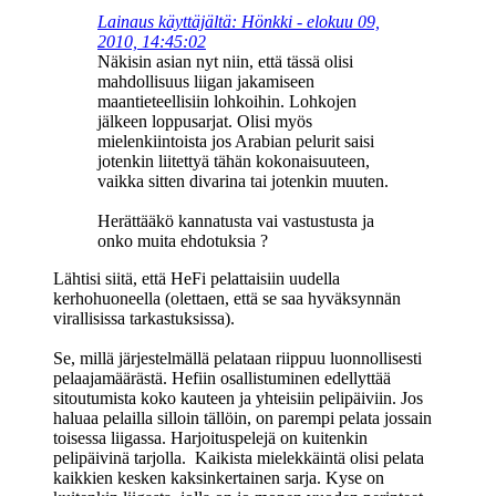
Lainaus käyttäjältä: Hönkki - elokuu 09,
2010, 14:45:02
Näkisin asian nyt niin, että tässä olisi
mahdollisuus liigan jakamiseen
maantieteellisiin lohkoihin. Lohkojen
jälkeen loppusarjat. Olisi myös
mielenkiintoista jos Arabian pelurit saisi
jotenkin liitettyä tähän kokonaisuuteen,
vaikka sitten divarina tai jotenkin muuten.
Herättääkö kannatusta vai vastustusta ja
onko muita ehdotuksia ?
Lähtisi siitä, että HeFi pelattaisiin uudella
kerhohuoneella (olettaen, että se saa hyväksynnän
virallisissa tarkastuksissa).
Se, millä järjestelmällä pelataan riippuu luonnollisesti
pelaajamäärästä. Hefiin osallistuminen edellyttää
sitoutumista koko kauteen ja yhteisiin pelipäiviin. Jos
haluaa pelailla silloin tällöin, on parempi pelata jossain
toisessa liigassa. Harjoituspelejä on kuitenkin
pelipäivinä tarjolla. Kaikista mielekkäintä olisi pelata
kaikkien kesken kaksinkertainen sarja. Kyse on