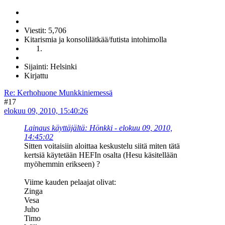
Viestit: 5,706
Kitarismia ja konsolilätkää/futista intohimolla
Sijainti: Helsinki
Kirjattu
Re: Kerhohuone Munkkiniemessä
#17
elokuu 09, 2010, 15:40:26
Lainaus käyttäjältä: Hönkki - elokuu 09, 2010,
14:45:02
Sitten voitaisiin aloittaa keskustelu siitä miten tätä
kertsiä käytetään HEFIn osalta (Hesu käsitellään
myöhemmin erikseen) ?
Viime kauden pelaajat olivat:
Zinga
Vesa
Juho
Timo