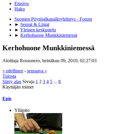
Etusivu
Haku
Suomen Pöytäjalkapalloyhdistys - Forum
►
Seurat & Liigat
►
Yleinen keskustelu
►
Kerhohuone Munkkiniemessä
Kerhohuone Munkkiniemessä
Aloittaja Rossonero, heinäkuu 09, 2010, 02:27:03
« edellinen
-
seuraava »
Tulosta
Siirry alas
Sivuja
1
2
3
4
5
...
8
Käyttäjän toimet
Epis
Ylläpito