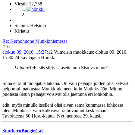
Viestit: 12,758
Sijainti: Helsinki
Kirjattu
Re: Kerhohuone Munkkiniemessä
#16
elokuu 09, 2010, 15:27:12
Viimeisin muokkaus
: elokuu 09, 2010,
15:30:24 käyttäjältä Hönkki
Lainaa
HeFi siis siirtyisi asetteluun Sisu vs muut?
Siinä ei ollut tuo ajatus takana. On vain pelaajia joiden olisi selvästi
helpompi matkustaa Munkkiniemeen kuin Matinkylään. Minun
puolesta Sisun pelaajat voisivat olla jaettuina eri lohkoihin.
edit: myös minulle itselleni olisi aivan sama kummassa lohkossa
olen. Munkasta vain kulkisivat raitiovaunut keskustaan.
Tavoitteena 50 Hesu-kautta. Nyt menossa 39. kausi.
SouthernBoogieCat