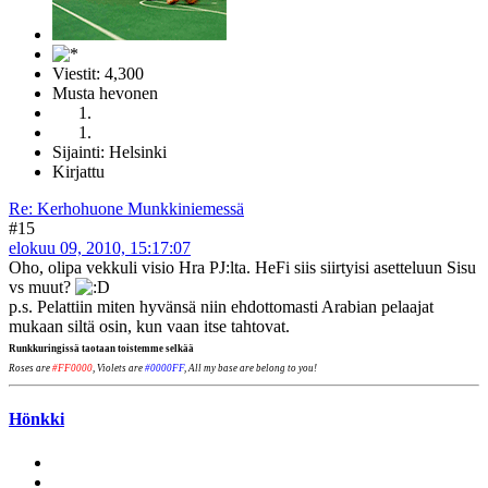
Viestit: 4,300
Musta hevonen
Sijainti: Helsinki
Kirjattu
Re: Kerhohuone Munkkiniemessä
#15
elokuu 09, 2010, 15:17:07
Oho, olipa vekkuli visio Hra PJ:lta. HeFi siis siirtyisi asetteluun Sisu
vs muut?
p.s. Pelattiin miten hyvänsä niin ehdottomasti Arabian pelaajat
mukaan siltä osin, kun vaan itse tahtovat.
Runkkuringissä taotaan toistemme selkää
Roses are
#FF0000
, Violets are
#0000FF
, All my base are belong to you!
Hönkki