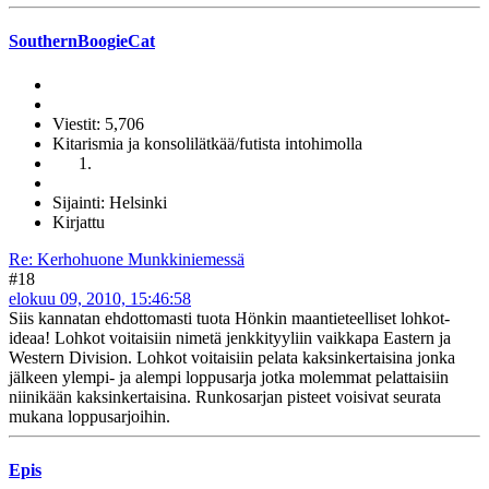
SouthernBoogieCat
Viestit: 5,706
Kitarismia ja konsolilätkää/futista intohimolla
Sijainti: Helsinki
Kirjattu
Re: Kerhohuone Munkkiniemessä
#18
elokuu 09, 2010, 15:46:58
Siis kannatan ehdottomasti tuota Hönkin maantieteelliset lohkot-
ideaa! Lohkot voitaisiin nimetä jenkkityyliin vaikkapa Eastern ja
Western Division. Lohkot voitaisiin pelata kaksinkertaisina jonka
jälkeen ylempi- ja alempi loppusarja jotka molemmat pelattaisiin
niinikään kaksinkertaisina. Runkosarjan pisteet voisivat seurata
mukana loppusarjoihin.
Epis