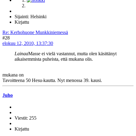
Sijainti: Helsinki
Kirjattu
Re: Kerhohuone Munkkiniemessä
#28
elokuu 12, 2010, 13:37:30
Lainaa
Masse ei vielä vastannut, mutta olen käsittänyt
aikaisemmista puheista, että mukana olis.
mukana on
Tavoitteena 50 Hesu-kautta. Nyt menossa 39. kausi.
Juho
Viestit: 255
Kirjattu