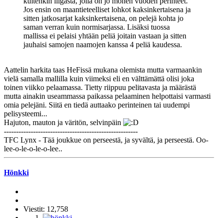
kuitenkin liigasta, jolla on jo monen vuoden perinteet.
Jos ensin on maantieteelliset lohkot kaksinkertaisena ja
sitten jatkosarjat kaksinkertaisena, on pelejä kohta jo
saman verran kuin normisarjassa. Lisäksi tuossa
mallissa ei pelaisi yhtään peliä joitain vastaan ja sitten
jauhaisi samojen naamojen kanssa 4 peliä kaudessa.
Aattelin harkita taas HeFissä mukana olemista mutta varmaankin
vielä samalla mallilla kuin viimeksi eli en välttämättä olisi joka
toinen viikko pelaamassa. Tietty riippuu pelitavasta ja määrästä
mutta ainakin useammassa paikassa pelaaminen helpottaisi varmasti
omia pelejäni. Siitä en tiedä auttaako perinteinen tai uudempi
pelisysteemi...
Hajuton, mauton ja väritön, selvinpäin
-------------------------------------------------------
TFC Lynx - Tää joukkue on perseestä, ja syvältä, ja perseestä. Oo-
lee-o-le-o-le-o-lee..
Hönkki
Viestit: 12,758