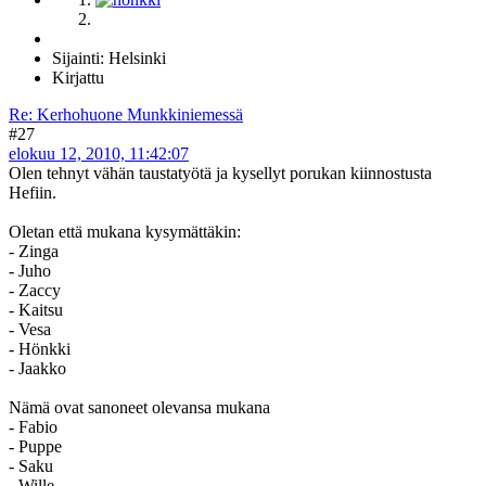
Sijainti: Helsinki
Kirjattu
Re: Kerhohuone Munkkiniemessä
#27
elokuu 12, 2010, 11:42:07
Olen tehnyt vähän taustatyötä ja kysellyt porukan kiinnostusta
Hefiin.
Oletan että mukana kysymättäkin:
- Zinga
- Juho
- Zaccy
- Kaitsu
- Vesa
- Hönkki
- Jaakko
Nämä ovat sanoneet olevansa mukana
- Fabio
- Puppe
- Saku
- Wille