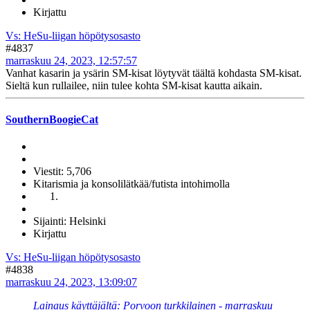
Kirjattu
Vs: HeSu-liigan höpötysosasto
#4837
marraskuu 24, 2023, 12:57:57
Vanhat kasarin ja ysärin SM-kisat löytyvät täältä kohdasta SM-kisat.
Sieltä kun rullailee, niin tulee kohta SM-kisat kautta aikain.
SouthernBoogieCat
Viestit: 5,706
Kitarismia ja konsolilätkää/futista intohimolla
Sijainti: Helsinki
Kirjattu
Vs: HeSu-liigan höpötysosasto
#4838
marraskuu 24, 2023, 13:09:07
Lainaus käyttäjältä: Porvoon turkkilainen - marraskuu