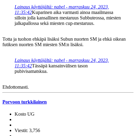
Lainaus käyttäjältä: nabel - marraskuu 24, 2023,
11:35:42
Kuparinen aika varmasti ainoa maailmassa
silloin jolla kansallinen mestaruus Subbuteossa, miesten
jalkapallossa sekä miesten cup-mestaruus.
Totta ja tuohon ehkäpä lisäksi Subun nuorten SM ja ehkä oikean
futiksen nuorten SM miesten SM:n lisäksi.
Lainaus käyttäjältä: nabel - marraskuu 24, 2023,
11:35:42
Tässäpä kansainvälisen tason
pubivisamatskua.
Ehdottomasti.
Porvoon turkkilainen
Kosto UG
Viestit: 3,756