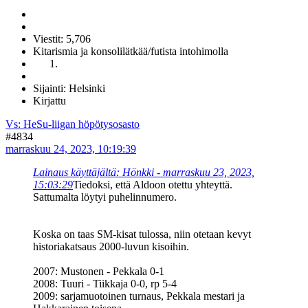
Viestit: 5,706
Kitarismia ja konsolilätkää/futista intohimolla
Sijainti: Helsinki
Kirjattu
Vs: HeSu-liigan höpötysosasto
#4834
marraskuu 24, 2023, 10:19:39
Lainaus käyttäjältä: Hönkki - marraskuu 23, 2023,
15:03:29
Tiedoksi, että Aldoon otettu yhteyttä.
Sattumalta löytyi puhelinnumero.
Koska on taas SM-kisat tulossa, niin otetaan kevyt
historiakatsaus 2000-luvun kisoihin.
2007: Mustonen - Pekkala 0-1
2008: Tuuri - Tiikkaja 0-0, rp 5-4
2009: sarjamuotoinen turnaus, Pekkala mestari ja