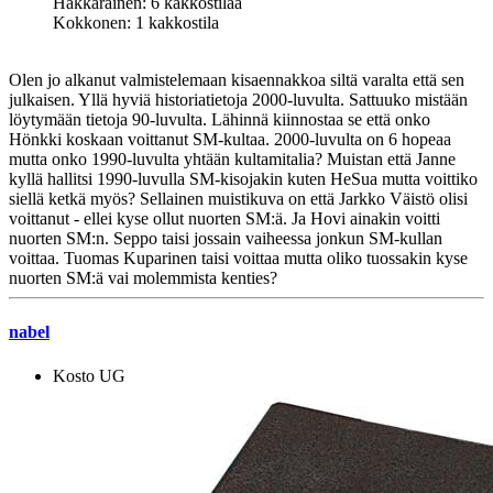
Hakkarainen: 6 kakkostilaa
Kokkonen: 1 kakkostila
Olen jo alkanut valmistelemaan kisaennakkoa siltä varalta että sen
julkaisen. Yllä hyviä historiatietoja 2000-luvulta. Sattuuko mistään
löytymään tietoja 90-luvulta. Lähinnä kiinnostaa se että onko
Hönkki koskaan voittanut SM-kultaa. 2000-luvulta on 6 hopeaa
mutta onko 1990-luvulta yhtään kultamitalia? Muistan että Janne
kyllä hallitsi 1990-luvulla SM-kisojakin kuten HeSua mutta voittiko
siellä ketkä myös? Sellainen muistikuva on että Jarkko Väistö olisi
voittanut - ellei kyse ollut nuorten SM:ä. Ja Hovi ainakin voitti
nuorten SM:n. Seppo taisi jossain vaiheessa jonkun SM-kullan
voittaa. Tuomas Kuparinen taisi voittaa mutta oliko tuossakin kyse
nuorten SM:ä vai molemmista kenties?
nabel
Kosto UG