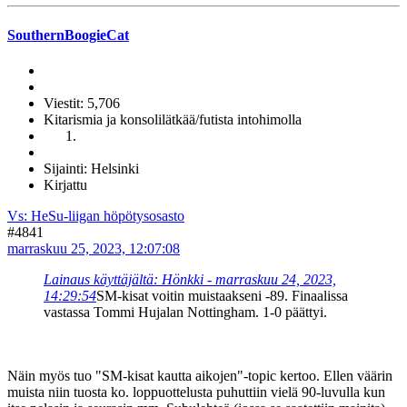
SouthernBoogieCat
Viestit: 5,706
Kitarismia ja konsolilätkää/futista intohimolla
Sijainti: Helsinki
Kirjattu
Vs: HeSu-liigan höpötysosasto
#4841
marraskuu 25, 2023, 12:07:08
Lainaus käyttäjältä: Hönkki - marraskuu 24, 2023,
14:29:54
SM-kisat voitin muistaakseni -89. Finaalissa
vastassa Tommi Hujalan Nottingham. 1-0 päättyi.
Näin myös tuo "SM-kisat kautta aikojen"-topic kertoo. Ellen väärin
muista niin tuosta ko. loppuottelusta puhuttiin vielä 90-luvulla kun