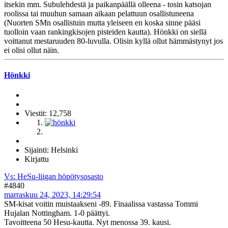
itsekin mm. Subulehdestä ja paikanpäällä olleena - tosin katsojan
roolissa tai muuhun samaan aikaan pelattuun osallistuneena
(Nuorten SMn osallistuin mutta yleiseen en koska sinne pääsi
tuolloin vaan rankingkisojen pisteiden kautta). Hönkki on siellä
voittanut mestaruuden 80-luvulla. Olisin kyllä ollut hämmästynyt jos
ei olisi ollut näin.
Hönkki
Viestit: 12,758
Sijainti: Helsinki
Kirjattu
Vs: HeSu-liigan höpötysosasto
#4840
marraskuu 24, 2023, 14:29:54
SM-kisat voitin muistaakseni -89. Finaalissa vastassa Tommi
Hujalan Nottingham. 1-0 päättyi.
Tavoitteena 50 Hesu-kautta. Nyt menossa 39. kausi.