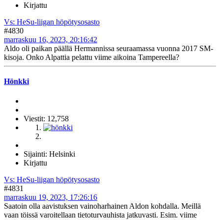
Kirjattu
Vs: HeSu-liigan höpötysosasto
#4830
marraskuu 16, 2023, 20:16:42
Aldo oli paikan päällä Hermannissa seuraamassa vuonna 2017 SM-
kisoja. Onko Alpattia pelattu viime aikoina Tampereella?
Hönkki
Viestit: 12,758
Sijainti: Helsinki
Kirjattu
Vs: HeSu-liigan höpötysosasto
#4831
marraskuu 19, 2023, 17:26:16
Saatoin olla aavistuksen vainoharhainen Aldon kohdalla. Meillä
vaan töissä varoitellaan tietoturvauhista jatkuvasti. Esim. viime