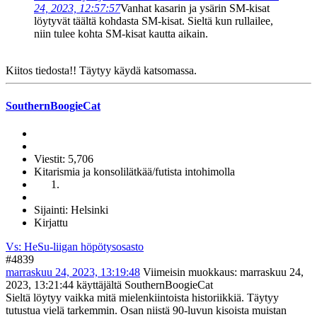
24, 2023, 12:57:57
Vanhat kasarin ja ysärin SM-kisat
löytyvät täältä kohdasta SM-kisat. Sieltä kun rullailee,
niin tulee kohta SM-kisat kautta aikain.
Kiitos tiedosta!! Täytyy käydä katsomassa.
SouthernBoogieCat
Viestit: 5,706
Kitarismia ja konsolilätkää/futista intohimolla
Sijainti: Helsinki
Kirjattu
Vs: HeSu-liigan höpötysosasto
#4839
marraskuu 24, 2023, 13:19:48
Viimeisin muokkaus
: marraskuu 24,
2023, 13:21:44 käyttäjältä SouthernBoogieCat
Sieltä löytyy vaikka mitä mielenkiintoista historiikkiä. Täytyy
tutustua vielä tarkemmin. Osan niistä 90-luvun kisoista muistan