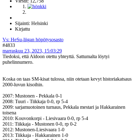
Viestit: 12,758
Sijainti: Helsinki
Kirjattu
Vs: HeSu-liigan höpötysosasto
#4833
marraskuu 23, 2023, 15:03:29
Tiedoksi, että Aldoon otettu yhteyttä. Sattumalta löytyi
puhelinnumero.
Koska on taas SM-kisat tulossa, niin otetaan kevyt historiakatsaus
2000-luvun kisoihin.
2007: Mustonen - Pekkala 0-1
2008: Tuuri - Tiikkaja 0-0, rp 5-4
2009: sarjamuotoinen turnaus, Pekkala mestari ja Hakkarainen
toisena
2010: Kouvonkorpi - Liesivaara 0-0, rp 5-4
2011: Tiikkaja - Mustonen 0-0, rp 0-2
2012: Mustonen-Liesivaara 1-0
2013: Tiikkaja - Hakkarainen 1-0