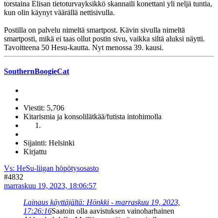
torstaina Elisan tietoturvayksikkö skannaili konettani yli neljä tuntia,
kun olin käynyt väärällä nettisivulla.
Postilla on palvelu nimeltä smartpost. Kävin sivulla nimeltä
smartposti, mikä ei taas ollut postin sivu, vaikka siltä aluksi näytti.
Tavoitteena 50 Hesu-kautta. Nyt menossa 39. kausi.
SouthernBoogieCat
Viestit: 5,706
Kitarismia ja konsolilätkää/futista intohimolla
Sijainti: Helsinki
Kirjattu
Vs: HeSu-liigan höpötysosasto
#4832
marraskuu 19, 2023, 18:06:57
Lainaus käyttäjältä: Hönkki - marraskuu 19, 2023,
17:26:16
Saatoin olla aavistuksen vainoharhainen