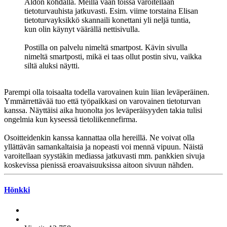
Aldon kohdalla. Meillä vaan töissä varoitellaan
tietoturvauhista jatkuvasti. Esim. viime torstaina Elisan
tietoturvayksikkö skannaili konettani yli neljä tuntia,
kun olin käynyt väärällä nettisivulla.
Postilla on palvelu nimeltä smartpost. Kävin sivulla
nimeltä smartposti, mikä ei taas ollut postin sivu, vaikka
siltä aluksi näytti.
Parempi olla toisaalta todella varovainen kuin liian leväperäinen.
Ymmärrettävää tuo että työpaikkasi on varovainen tietoturvan
kanssa. Näyttäisi aika huonolta jos leväperäisyyden takia tulisi
ongelmia kun kyseessä tietoliikennefirma.
Osoitteidenkin kanssa kannattaa olla hereillä. Ne voivat olla
yllättävän samankaltaisia ja nopeasti voi mennä vipuun. Näistä
varoitellaan syystäkin mediassa jatkuvasti mm. pankkien sivuja
koskevissa pienissä eroavaisuuksissa aitoon sivuun nähden.
Hönkki