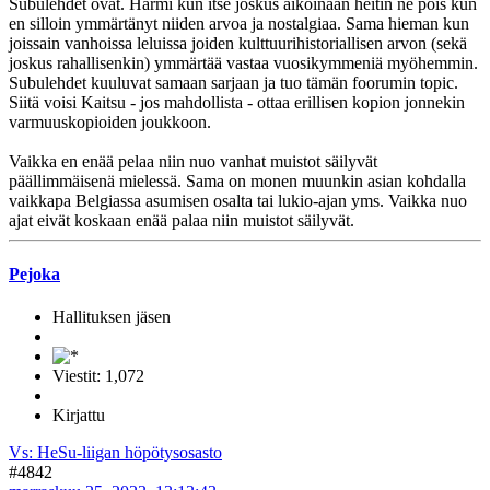
Subulehdet ovat. Harmi kun itse joskus aikoinaan heitin ne pois kun
en silloin ymmärtänyt niiden arvoa ja nostalgiaa. Sama hieman kun
joissain vanhoissa leluissa joiden kulttuurihistoriallisen arvon (sekä
joskus rahallisenkin) ymmärtää vastaa vuosikymmeniä myöhemmin.
Subulehdet kuuluvat samaan sarjaan ja tuo tämän foorumin topic.
Siitä voisi Kaitsu - jos mahdollista - ottaa erillisen kopion jonnekin
varmuuskopioiden joukkoon.
Vaikka en enää pelaa niin nuo vanhat muistot säilyvät
päällimmäisenä mielessä. Sama on monen muunkin asian kohdalla
vaikkapa Belgiassa asumisen osalta tai lukio-ajan yms. Vaikka nuo
ajat eivät koskaan enää palaa niin muistot säilyvät.
Pejoka
Hallituksen jäsen
Viestit: 1,072
Kirjattu
Vs: HeSu-liigan höpötysosasto
#4842