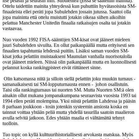
itse pelasin ja seurasin mm. Subulehteä (jossa se saatettiin mainita).
Ottelu taidettiin mainita yhteydessä kun puhuttiin hyvätasoisista SM-
finaaleista ellei peräti jopa Subulehden jossain jutussa. Saattoi olla
jopa maininta että ottelu muistutti jotakin oikeaa siihen aikoihin
pelattua Manchester Unitedin finaalia ratkaisujen osalta tai jotakin
vastaavaa.
Nuo vuoden 1992 FISA-sääntöjen SM-kisat ovat jääneet mieleen
juuri Subulehden sivuilta. En ollut paikanpäällä mutta erityisesti sen
finaalien tapahtumia lehdessä puitiin. Lisäksi saman vuoden SM-
kisat jotka pelattiin muistaakseni Maunulan vanhalla nuorisotalolla
ovat jääneet mieleen. Niissä olin paikanpäällä mutta en luonnollisesti
pelannut koska rankingpisteet eivät riittäneet sinne.
Olin katsomassa niitä ja silloin siellä pelattiin joku muukin turnaus -
samanaikaisesti tai SM-lopputurnausta ennen - johon osallistuin.
Taisi olla rankingturnaus tai nuorten SM. Mutta Nuorten SM:ä olen
ainakin ollut mukana jompanakumpana seuraavista vuosista 1993 tai
1994 ellen peräti molempina. Yksi niistä pelattiin Lahdessa ja pääsin
8 parhaan joukkoon - tosin jotenkin systeemin ansiosta koska en
tainnut voittaa yhtään peliä mutta yhdellä tasurilla saatoin maalieron
avulla selvitä jatkoon. Edes yhtään maalia ei välttämättä tehnyt
tuolloin.
Tuo topic on kyllä kulttuurihistoriallisesti arvokasta matskua. Myös