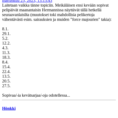
marraskuu 25, 2023, 13:13:43
Laitetaan vaikka tänne topiciin. Meikäläisen ensi kevään sopivat
pelipäivät maanantaisin Hermannissa näyttävät tällä hetkellä
seuraavanlaisilta (muutokset toki mahdollisia pelikertoja
vähentävästi esim. sairauksien ja muiden "force majourien" takia):
8.1.
29.1.
5.2.
12.2.
4.3.
11.3.
18.3.
8.4.
15.4.
22.4.
13.5.
20.5.
27.5.
Sopivaa/-ia kevätsarjaa/-oja odotellessa...
Hönkki