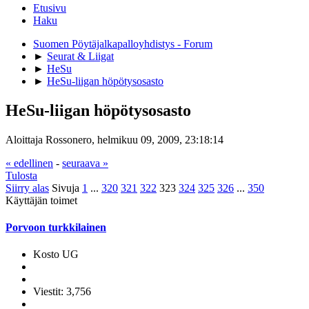
Etusivu
Haku
Suomen Pöytäjalkapalloyhdistys - Forum
►
Seurat & Liigat
►
HeSu
►
HeSu-liigan höpötysosasto
HeSu-liigan höpötysosasto
Aloittaja Rossonero, helmikuu 09, 2009, 23:18:14
« edellinen
-
seuraava »
Tulosta
Siirry alas
Sivuja
1
...
320
321
322
323
324
325
326
...
350
Käyttäjän toimet
Porvoon turkkilainen
Kosto UG
Viestit: 3,756