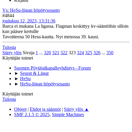
Kirjattu
Vs: HeSu-liigan höpötysosasto
#4844
joulukuu 12, 2023, 13:31:36
Barca ei mukana La ligassa. Flagman keskittyy kv-sääntöihin silloin
kun pääsee kertsille
Tavoitteena 50 Hesu-kautta. Nyt menossa 39. kausi.
Tulosta
Siirry ylös
Sivuja
1
...
320
321
322
323
324
325
326
...
350
Käyttäjän toimet
Suomen Pöytäjalkapalloyhdistys - Forum
►
Seurat & Liigat
►
HeSu
►
HeSu-liigan höpötysosasto
Käyttäjän toimet
Tulosta
Ohjeet
|
Ehdot ja säännöt
|
Siirry ylös ▲
SMF 2.1.5 © 2025
,
Simple Machines