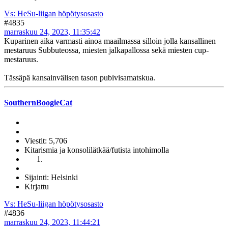
Vs: HeSu-liigan höpötysosasto
#4835
marraskuu 24, 2023, 11:35:42
Kuparinen aika varmasti ainoa maailmassa silloin jolla kansallinen
mestaruus Subbuteossa, miesten jalkapallossa sekä miesten cup-
mestaruus.
Tässäpä kansainvälisen tason pubivisamatskua.
SouthernBoogieCat
Viestit: 5,706
Kitarismia ja konsolilätkää/futista intohimolla
Sijainti: Helsinki
Kirjattu
Vs: HeSu-liigan höpötysosasto
#4836
marraskuu 24, 2023, 11:44:21