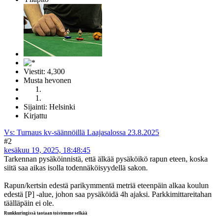
Viestit: 4,300
Musta hevonen
Sijainti: Helsinki
Kirjattu
Vs: Turnaus kv-säännöillä Laajasalossa 23.8.2025
#2
kesäkuu 19, 2025, 18:48:45
Tarkennan pysäköinnistä, että älkää pysäköikö rapun eteen, koska
siitä saa aikas isolla todennäköisyydellä sakon.
Rapun/kertsin edestä parikymmentä metriä eteenpäin alkaa koulun
edestä [P] -alue, johon saa pysäköidä 4h ajaksi. Parkkimittareitahan
täälläpäin ei ole.
Runkkuringissä taotaan toistemme selkää