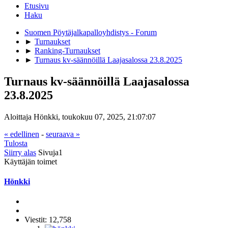
Etusivu
Haku
Suomen Pöytäjalkapalloyhdistys - Forum
►
Turnaukset
►
Ranking-Turnaukset
►
Turnaus kv-säännöillä Laajasalossa 23.8.2025
Turnaus kv-säännöillä Laajasalossa
23.8.2025
Aloittaja Hönkki, toukokuu 07, 2025, 21:07:07
« edellinen
-
seuraava »
Tulosta
Siirry alas
Sivuja
1
Käyttäjän toimet
Hönkki
Viestit: 12,758