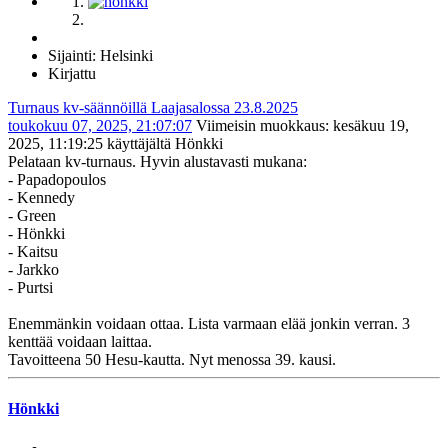
Sijainti: Helsinki
Kirjattu
Turnaus kv-säännöillä Laajasalossa 23.8.2025
toukokuu 07, 2025, 21:07:07
Viimeisin muokkaus
: kesäkuu 19,
2025, 11:19:25 käyttäjältä Hönkki
Pelataan kv-turnaus. Hyvin alustavasti mukana:
- Papadopoulos
- Kennedy
- Green
- Hönkki
- Kaitsu
- Jarkko
- Purtsi
Enemmänkin voidaan ottaa. Lista varmaan elää jonkin verran. 3
kenttää voidaan laittaa.
Tavoitteena 50 Hesu-kautta. Nyt menossa 39. kausi.
Hönkki