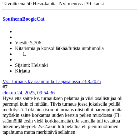
Tavoitteena 50 Hesu-kautta. Nyt menossa 39. kausi.
SouthernBoogieCat
Viestit: 5,706
Kitarismia ja konsolilätkää/futista intohimolla
Sijainti: Helsinki
Kirjattu
Vs: Turnaus kv-säännöillä Laajasalossa 23.8.2025
#7
elokuu 24, 2025, 09:54:36
Hyvä että saitte kv. turnauksen pelattua ja viisi osallistujaa oli
parempi kuin ei mitään. Tiivis turnaus jossa jokaisella pelillä
merkitystä. Toki aina isompi turnaus olisi ollut parempi mutta
myöskin saitte korkattua uuden kertsin pelien muodossa (FI-
säännöillä tosin vielä korkkaamatta). Ja samalla tuli testattua
liikenneyhteydet. 2vs2:akin tuli pelattua eli pienimuotoinen
tapahtuma mutta merkittävä sellainen.