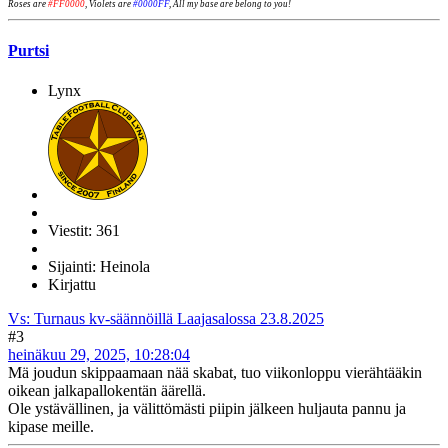
Roses are
#FF0000
, Violets are
#0000FF
, All my base are belong to you!
Purtsi
Lynx
Viestit: 361
Sijainti: Heinola
Kirjattu
Vs: Turnaus kv-säännöillä Laajasalossa 23.8.2025
#3
heinäkuu 29, 2025, 10:28:04
Mä joudun skippaamaan nää skabat, tuo viikonloppu vierähtääkin
oikean jalkapallokentän äärellä.
Ole ystävällinen, ja välittömästi piipin jälkeen huljauta pannu ja
kipase meille.