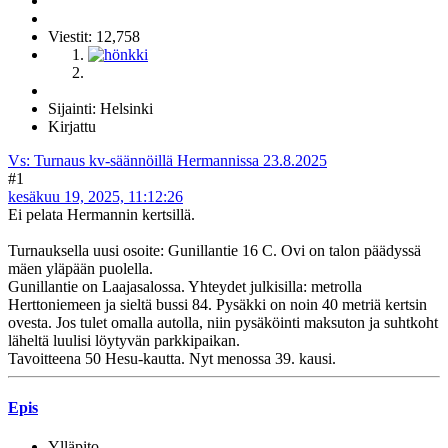
Viestit: 12,758
Sijainti: Helsinki
Kirjattu
Vs: Turnaus kv-säännöillä Hermannissa 23.8.2025
#1
kesäkuu 19, 2025, 11:12:26
Ei pelata Hermannin kertsillä.
Turnauksella uusi osoite: Gunillantie 16 C. Ovi on talon päädyssä
mäen yläpään puolella.
Gunillantie on Laajasalossa. Yhteydet julkisilla: metrolla
Herttoniemeen ja sieltä bussi 84. Pysäkki on noin 40 metriä kertsin
ovesta. Jos tulet omalla autolla, niin pysäköinti maksuton ja suhtkoht
läheltä luulisi löytyvän parkkipaikan.
Tavoitteena 50 Hesu-kautta. Nyt menossa 39. kausi.
Epis
Ylläpito