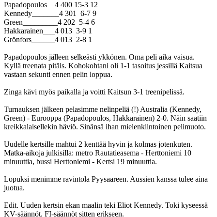
Papadopoulos__4 400 15-3 12
Kennedy_______4 301 6-7 9
Green_________4 202 5-4 6
Hakkarainen___4 013 3-9 1
Grönfors______4 013 2-8 1
Papadopoulos jälleen selkeästi ykkönen. Oma peli aika vaisua.
Kyllä treenata pitäis. Kohokohtani oli 1-1 tasoitus jessillä Kaitsua
vastaan sekunti ennen pelin loppua.
Zinga kävi myös paikalla ja voitti Kaitsun 3-1 treenipelissä.
Turnauksen jälkeen pelasimme nelinpeliä (!) Australia (Kennedy,
Green) - Eurooppa (Papadopoulos, Hakkarainen) 2-0. Näin saatiin
kreikkalaisellekin häviö. Sinänsä ihan mielenkiintoinen pelimuoto.
Uudelle kertsille mahtui 2 kenttää hyvin ja kolmas jotenkuten.
Matka-aikoja julkisilla: metro Rautatieasema - Herttoniemi 10
minuuttia, bussi Herttoniemi - Kertsi 19 minuuttia.
Lopuksi menimme ravintola Pyysaareen. Aussien kanssa tulee aina
juotua.
Edit. Uuden kertsin ekan maalin teki Eliot Kennedy. Toki kyseessä
KV-säännöt. FI-säännöt sitten erikseen.