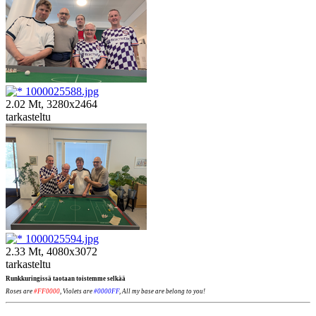
1000025588.jpg
2.02 Mt, 3280x2464
tarkasteltu
1000025594.jpg
2.33 Mt, 4080x3072
tarkasteltu
Runkkuringissä taotaan toistemme selkää
Roses are
#FF0000
, Violets are
#0000FF
, All my base are belong to you!