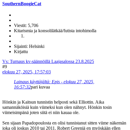
SouthernBoogieCat
Viestit: 5,706
Kitarismia ja konsolilätkää/futista intohimolla
Sijainti: Helsinki
Kirjattu
Vs: Turnaus kv-säännöillä Laajasalossa 23.8.2025
#9
elokuu 27, 2025, 17:57:03
Lainaus käyttäjältä: Epis - elokuu 27, 2025,
16:57:32
pari kuvaa
Hönkin ja Kaitsun tunnistin helposti sekä Elliottin. Aika
samannäköisiä kuin viimeksi kun olen nähnyt. Hönkin tosin
viimeisimpänä joten siitä ei niin kauaa ole.
Sen sijaan Papadopoulosta en olisi tunnistanut sitten viime näkemän
joka oli joskus 2010 tai 2011. Robert Greeniä en myöskään ellen