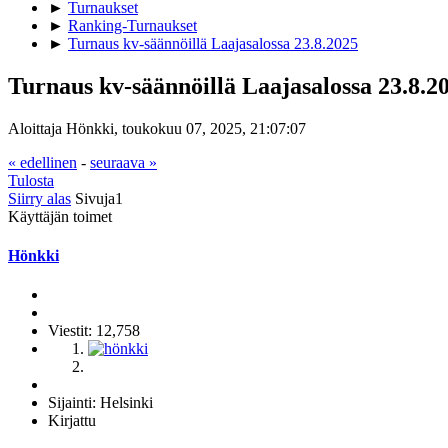
►
Turnaukset
►
Ranking-Turnaukset
►
Turnaus kv-säännöillä Laajasalossa 23.8.2025
Turnaus kv-säännöillä Laajasalossa 23.8.2
Aloittaja Hönkki, toukokuu 07, 2025, 21:07:07
« edellinen
-
seuraava »
Tulosta
Siirry alas
Sivuja
1
Käyttäjän toimet
Hönkki
Viestit: 12,758
Sijainti: Helsinki
Kirjattu