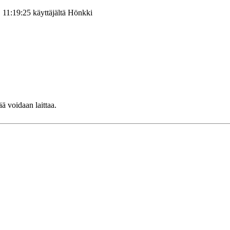
 11:19:25 käyttäjältä Hönkki
ä voidaan laittaa.