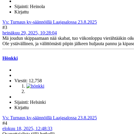
Sijainti: Heinola
Kirjattu
Vs: Turnaus kv-säännöillä Laajasalossa 23.8.2025
#3
heinäkuu 29, 2025, 10:28:04
Mä joudun skippaamaan nää skabat, tuo viikonloppu vierähtääkin oike
Ole ystävällinen, ja välittömästi piipin jälkeen huljauta pannu ja kipase
Hönkki
Viestit: 12,758
Sijainti: Helsinki
Kirjattu
Vs: Turnaus kv-säännöillä Laajasalossa 23.8.2025
#4
elokuu 18, 2025, 12:48:33
Osanottajalista tällä hetkellä