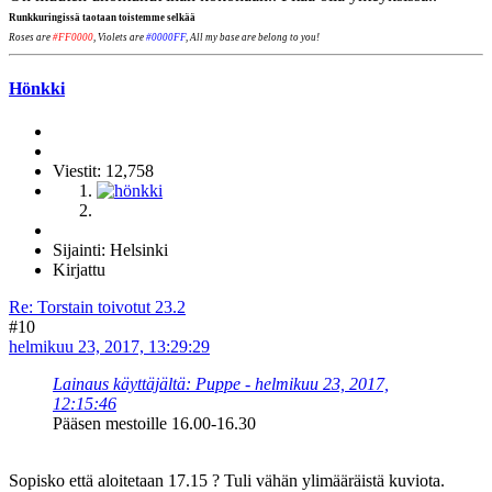
Runkkuringissä taotaan toistemme selkää
Roses are
#FF0000
, Violets are
#0000FF
, All my base are belong to you!
Hönkki
Viestit: 12,758
Sijainti: Helsinki
Kirjattu
Re: Torstain toivotut 23.2
#10
helmikuu 23, 2017, 13:29:29
Lainaus käyttäjältä: Puppe - helmikuu 23, 2017,
12:15:46
Pääsen mestoille 16.00-16.30
Sopisko että aloitetaan 17.15 ? Tuli vähän ylimääräistä kuviota.