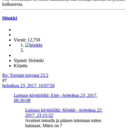
kulkueessa.
Hönkki
Viestit: 12,758
Sijainti: Helsinki
Kirjattu
Re: Torstain toivotut 23.2
#7
helmikuu 23, 2017, 10:07:50
Lainaus käyttäjältä: Epis - helmikuu 23, 2017,
08:30:08
Lainaus käyttäjältä: Hönkki - helmikuu 22,
2017, 23:15:52
Avaimet minulla ja pääsen tulemaan miten
halutaan. Miten on ?