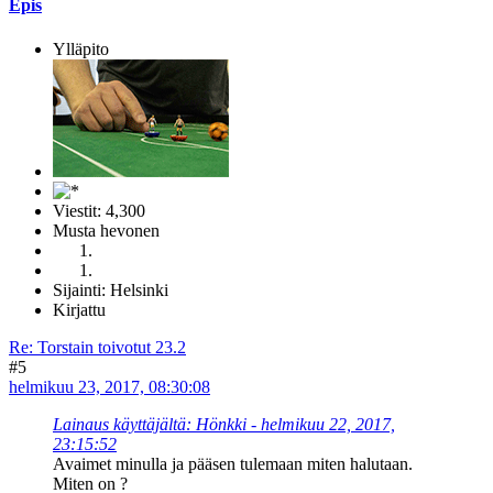
Epis
Ylläpito
Viestit: 4,300
Musta hevonen
Sijainti: Helsinki
Kirjattu
Re: Torstain toivotut 23.2
#5
helmikuu 23, 2017, 08:30:08
Lainaus käyttäjältä: Hönkki - helmikuu 22, 2017,
23:15:52
Avaimet minulla ja pääsen tulemaan miten halutaan.
Miten on ?