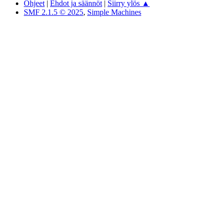
Ohjeet
|
Ehdot ja säännöt
|
Siirry ylös ▲
SMF 2.1.5 © 2025
,
Simple Machines