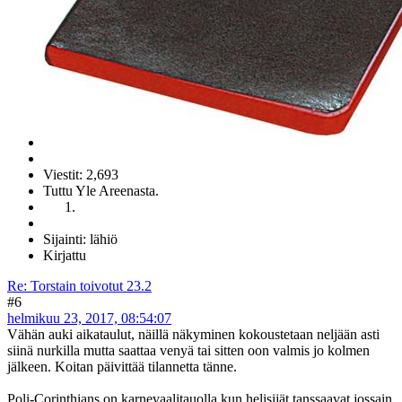
Viestit: 2,693
Tuttu Yle Areenasta.
Sijainti: lähiö
Kirjattu
Re: Torstain toivotut 23.2
#6
helmikuu 23, 2017, 08:54:07
Vähän auki aikataulut, näillä näkyminen kokoustetaan neljään asti
siinä nurkilla mutta saattaa venyä tai sitten oon valmis jo kolmen
jälkeen. Koitan päivittää tilannetta tänne.
Poli-Corinthians on karnevaalitauolla kun helisijät tanssaavat jossain