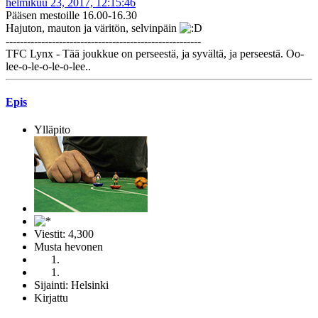
helmikuu 23, 2017, 12:15:46
Pääsen mestoille 16.00-16.30
Hajuton, mauton ja väritön, selvinpäin
-------------------------------------------------------
TFC Lynx - Tää joukkue on perseestä, ja syvältä, ja perseestä. Oo-
lee-o-le-o-le-o-lee..
Epis
Ylläpito
Viestit: 4,300
Musta hevonen
Sijainti: Helsinki
Kirjattu