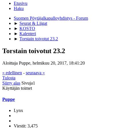
Etusivu
Haku
Suomen Pöytäjalkapalloyhdistys - Forum
►
Seurat & Liigat
►
KOSTO
►
Kalenteri
►
Torstain toivotut 23.2
Torstain toivotut 23.2
Aloittaja Puppe, helmikuu 20, 2017, 18:41:20
« edellinen
-
seuraava »
Tulosta
Siirry alas
Sivuja
1
Käyttäjän toimet
Puppe
Lynx
Viestit: 3,475