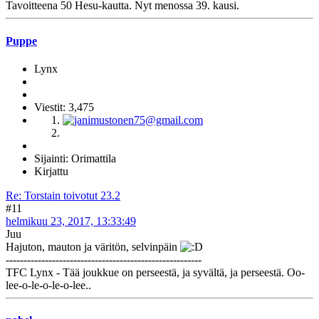
Tavoitteena 50 Hesu-kautta. Nyt menossa 39. kausi.
Puppe
Lynx
Viestit: 3,475
Sijainti: Orimattila
Kirjattu
Re: Torstain toivotut 23.2
#11
helmikuu 23, 2017, 13:33:49
Juu
Hajuton, mauton ja väritön, selvinpäin
-------------------------------------------------------
TFC Lynx - Tää joukkue on perseestä, ja syvältä, ja perseestä. Oo-
lee-o-le-o-le-o-lee..