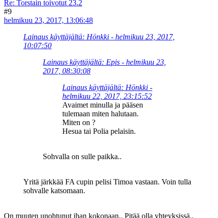
Re: Torstain toivotut 23.2
#9
helmikuu 23, 2017, 13:06:48
Lainaus käyttäjältä: Hönkki - helmikuu 23, 2017,
10:07:50
Lainaus käyttäjältä: Epis - helmikuu 23,
2017, 08:30:08
Lainaus käyttäjältä: Hönkki -
helmikuu 22, 2017, 23:15:52
Avaimet minulla ja pääsen
tulemaan miten halutaan.
Miten on ?
Hesua tai Polia pelaisin.
Sohvalla on sulle paikka..
Yritä järkkää FA cupin pelisi Timoa vastaan. Voin tulla
sohvalle katsomaan.
On muuten unohtunut ihan kokonaan.. Pitää olla yhteyksissä..