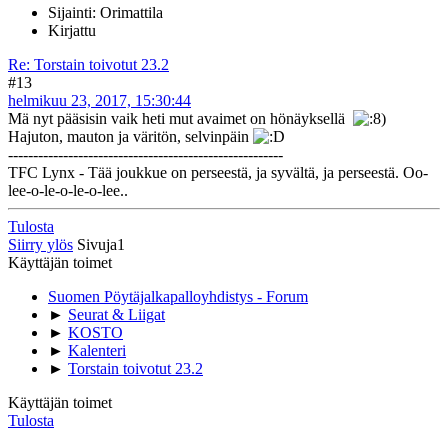
Sijainti: Orimattila
Kirjattu
Re: Torstain toivotut 23.2
#13
helmikuu 23, 2017, 15:30:44
Mä nyt pääsisin vaik heti mut avaimet on hönäyksellä
Hajuton, mauton ja väritön, selvinpäin
-------------------------------------------------------
TFC Lynx - Tää joukkue on perseestä, ja syvältä, ja perseestä. Oo-
lee-o-le-o-le-o-lee..
Tulosta
Siirry ylös
Sivuja
1
Käyttäjän toimet
Suomen Pöytäjalkapalloyhdistys - Forum
►
Seurat & Liigat
►
KOSTO
►
Kalenteri
►
Torstain toivotut 23.2
Käyttäjän toimet
Tulosta