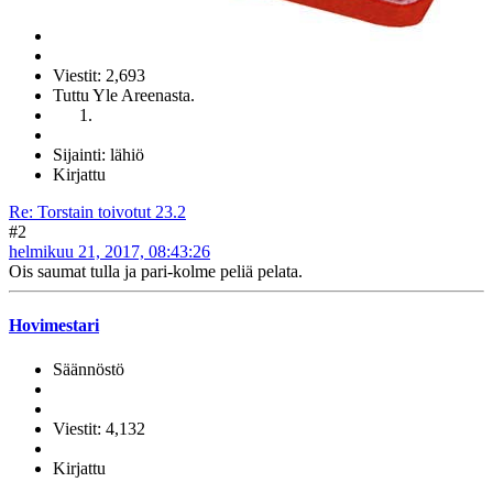
Viestit: 2,693
Tuttu Yle Areenasta.
Sijainti: lähiö
Kirjattu
Re: Torstain toivotut 23.2
#2
helmikuu 21, 2017, 08:43:26
Ois saumat tulla ja pari-kolme peliä pelata.
Hovimestari
Säännöstö
Viestit: 4,132
Kirjattu