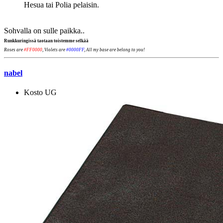
Hesua tai Polia pelaisin.
Sohvalla on sulle paikka..
Runkkuringissä taotaan toistemme selkää
Roses are
#FF0000
, Violets are
#0000FF
, All my base are belong to you!
nabel
Kosto UG