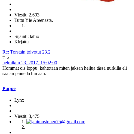
Viestit: 2,693
Tuttu Yle Areenasta.
Sijainti: lähiö
Kirjattu
Re: Torstain toivotut 23.2
#12
helmikuu 23, 2017, 15:02:00
Hommat ois loppu, kahtotaan miten jaksan heilua tässä nurkilla eli
saatan painella himaan.
Puppe
Lynx
Viestit: 3,475