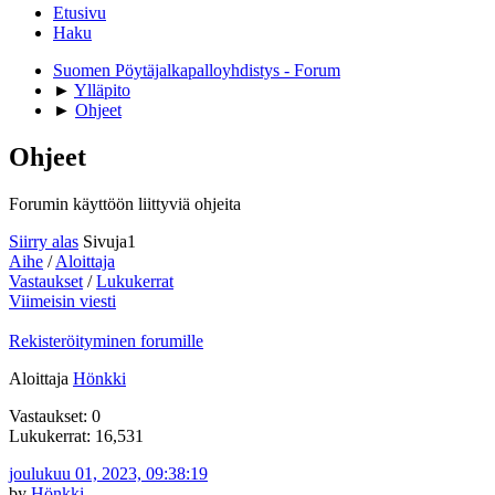
Etusivu
Haku
Suomen Pöytäjalkapalloyhdistys - Forum
►
Ylläpito
►
Ohjeet
Ohjeet
Forumin käyttöön liittyviä ohjeita
Siirry alas
Sivuja
1
Aihe
/
Aloittaja
Vastaukset
/
Lukukerrat
Viimeisin viesti
Rekisteröityminen forumille
Aloittaja
Hönkki
Vastaukset: 0
Lukukerrat: 16,531
joulukuu 01, 2023, 09:38:19
by
Hönkki