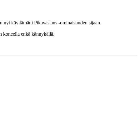
män nyt käyttämäni Pikavastaus -ominaisuuden sijaan.
en koneella enkä kännykällä.