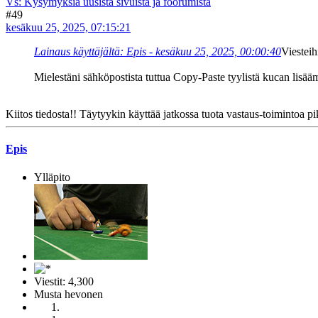
Vs: Kysymyksiä uusista sivuista ja foorumista
#49
kesäkuu 25, 2025, 07:15:21
Lainaus käyttäjältä: Epis - kesäkuu 25, 2025, 00:00:40
Viesteih
Mielestäni sähköpostista tuttua Copy-Paste tyylistä kucan lisää
Kiitos tiedosta!! Täytyykin käyttää jatkossa tuota vastaus-toimintoa pi
Epis
Ylläpito
Viestit: 4,300
Musta hevonen