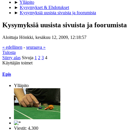
►
Ylläpito
►
Kysymykset & Ehdotukset
►
Kysymyksiä uusista sivuista ja foorumista
Kysymyksiä uusista sivuista ja foorumista
Aloittaja Hönkki, kesäkuu 12, 2009, 12:18:57
« edellinen
-
seuraava »
Tulosta
Siirry alas
Sivuja
1
2
3
4
Käyttäjän toimet
Epis
Ylläpito
Viestit: 4,300