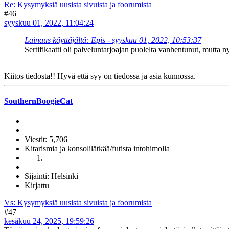
Re: Kysymyksiä uusista sivuista ja foorumista
#46
syyskuu 01, 2022, 11:04:24
Lainaus käyttäjältä: Epis - syyskuu 01, 2022, 10:53:37
Sertifikaatti oli palveluntarjoajan puolelta vanhentunut, mutta ny
Kiitos tiedosta!! Hyvä että syy on tiedossa ja asia kunnossa.
SouthernBoogieCat
Viestit: 5,706
Kitarismia ja konsolilätkää/futista intohimolla
Sijainti: Helsinki
Kirjattu
Vs: Kysymyksiä uusista sivuista ja foorumista
#47
kesäkuu 24, 2025, 19:59:26