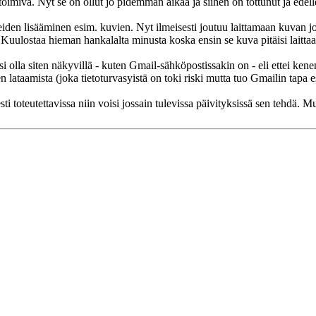
toimiva. Nyt se on ollut jo pidemmän aikaa ja siihen on tottunut ja edel
tteiden lisääminen esim. kuvien. Nyt ilmeisesti joutuu laittamaan kuvan jo
 Kuulostaa hieman hankalalta minusta koska ensin se kuva pitäisi laitta
si olla siten näkyvillä - kuten Gmail-sähköpostissakin on - eli ettei kene
 lataamista (joka tietoturvasyistä on toki riski mutta tuo Gmailin tapa estää
sesti toteutettavissa niin voisi jossain tulevissa päivityksissä sen tehd