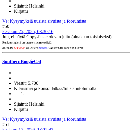
Sijainti: Helsinki
Kirjattu
Vs: Kysymyksiä uusista sivuista ja foorumista
#50
kesäkuu 25, 2025, 08:30:16
Juu, ei näytä Copy-Paste olevan juttu (ainakaan toistaiseksi)
Runkkuringissä taotaan toistemme selkää
Roses are
#FF0000
, Violets are
#0000FF
, All my base are belong to you!
SouthernBoogieCat
Viestit: 5,706
Kitarismia ja konsolilätkää/futista intohimolla
Sijainti: Helsinki
Kirjattu
Vs: Kysymyksiä uusista sivuista ja foorumista
#51
kesäkuu 17, 2026, 18:25:42