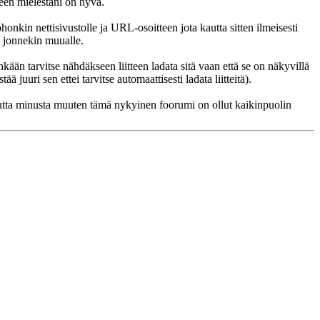
leen mielestäni on hyvä.
honkin nettisivustolle ja URL-osoitteen jota kautta sitten ilmeisesti
a jonnekin muualle.
nkään tarvitse nähdäkseen liitteen ladata sitä vaan että se on näkyvillä
 juuri sen ettei tarvitse automaattisesti ladata liitteitä).
ä. Mutta minusta muuten tämä nykyinen foorumi on ollut kaikinpuolin