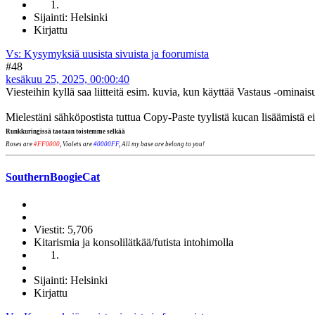
Sijainti: Helsinki
Kirjattu
Vs: Kysymyksiä uusista sivuista ja foorumista
#48
kesäkuu 25, 2025, 00:00:40
Viesteihin kyllä saa liitteitä esim. kuvia, kun käyttää Vastaus -omina
Mielestäni sähköpostista tuttua Copy-Paste tyylistä kucan lisäämistä e
Runkkuringissä taotaan toistemme selkää
Roses are
#FF0000
, Violets are
#0000FF
, All my base are belong to you!
SouthernBoogieCat
Viestit: 5,706
Kitarismia ja konsolilätkää/futista intohimolla
Sijainti: Helsinki
Kirjattu