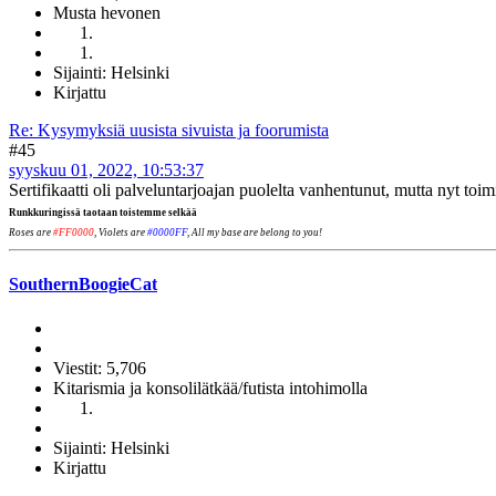
Musta hevonen
Sijainti: Helsinki
Kirjattu
Re: Kysymyksiä uusista sivuista ja foorumista
#45
syyskuu 01, 2022, 10:53:37
Sertifikaatti oli palveluntarjoajan puolelta vanhentunut, mutta nyt toimi
Runkkuringissä taotaan toistemme selkää
Roses are
#FF0000
, Violets are
#0000FF
, All my base are belong to you!
SouthernBoogieCat
Viestit: 5,706
Kitarismia ja konsolilätkää/futista intohimolla
Sijainti: Helsinki
Kirjattu