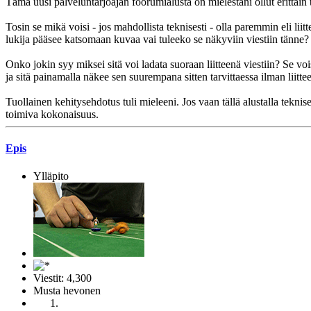
Tämä uusi palveluntarjoajan foorumialusta on mielestäni ollut erittäin 
Tosin se mikä voisi - jos mahdollista teknisesti - olla paremmin eli lii
lukija pääsee katsomaan kuvaa vai tuleeko se näkyviin viestiin tänne?
Onko jokin syy miksei sitä voi ladata suoraan liitteenä viestiin? Se voi
ja sitä painamalla näkee sen suurempana sitten tarvittaessa ilman liitteen
Tuollainen kehitysehdotus tuli mieleeni. Jos vaan tällä alustalla tekni
toimiva kokonaisuus.
Epis
Ylläpito
Viestit: 4,300
Musta hevonen