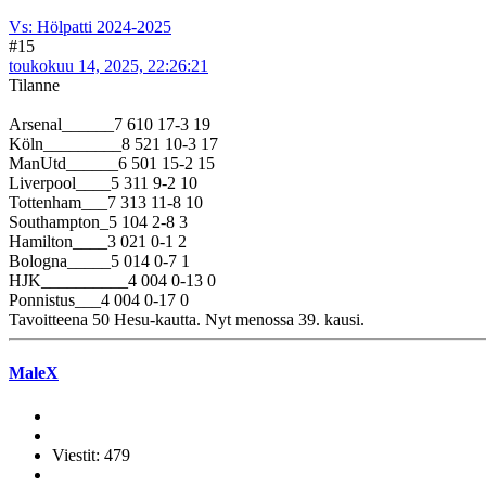
Vs: Hölpatti 2024-2025
#15
toukokuu 14, 2025, 22:26:21
Tilanne
Arsenal______7 610 17-3 19
Köln_________8 521 10-3 17
ManUtd______6 501 15-2 15
Liverpool____5 311 9-2 10
Tottenham___7 313 11-8 10
Southampton_5 104 2-8 3
Hamilton____3 021 0-1 2
Bologna_____5 014 0-7 1
HJK__________4 004 0-13 0
Ponnistus___4 004 0-17 0
Tavoitteena 50 Hesu-kautta. Nyt menossa 39. kausi.
MaleX
Viestit: 479