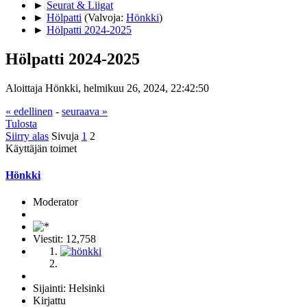
►
Seurat & Liigat
►
Hölpatti
(Valvoja:
Hönkki
)
►
Hölpatti 2024-2025
Hölpatti 2024-2025
Aloittaja Hönkki, helmikuu 26, 2024, 22:42:50
« edellinen
-
seuraava »
Tulosta
Siirry alas
Sivuja
1
2
Käyttäjän toimet
Hönkki
Moderator
Viestit: 12,758
Sijainti: Helsinki
Kirjattu