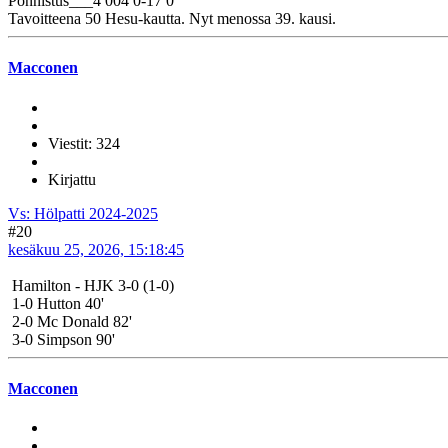
Ponnistus___4 004 0-17 0
Tavoitteena 50 Hesu-kautta. Nyt menossa 39. kausi.
Macconen
Viestit: 324
Kirjattu
Vs: Hölpatti 2024-2025
#20
kesäkuu 25, 2026, 15:18:45
Hamilton - HJK 3-0 (1-0)
1-0 Hutton 40'
2-0 Mc Donald 82'
3-0 Simpson 90'
Macconen