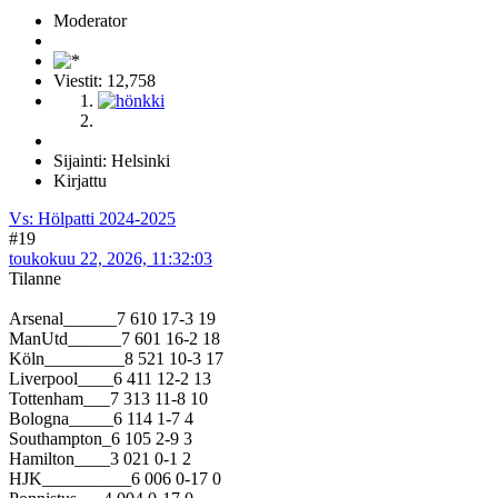
Moderator
Viestit: 12,758
Sijainti: Helsinki
Kirjattu
Vs: Hölpatti 2024-2025
#19
toukokuu 22, 2026, 11:32:03
Tilanne
Arsenal______7 610 17-3 19
ManUtd______7 601 16-2 18
Köln_________8 521 10-3 17
Liverpool____6 411 12-2 13
Tottenham___7 313 11-8 10
Bologna_____6 114 1-7 4
Southampton_6 105 2-9 3
Hamilton____3 021 0-1 2
HJK__________6 006 0-17 0