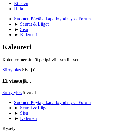
Etusivu
Haku
Suomen Pöytäjalkapalloyhdistys - Forum
►
Seurat & Liigat
►
Sisu
►
Kalenteri
Kalenteri
Kalenterimerkinnät pelipäiviin ym liittyen
Siirry alas
Sivuja
1
Ei viestejä...
Siirry ylös
Sivuja
1
Suomen Pöytäjalkapalloyhdistys - Forum
►
Seurat & Liigat
►
Sisu
►
Kalenteri
Kysely