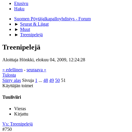
Etusivu
Haku
Suomen Pöytäjalkapalloyhdistys - Forum
►
Seurat & Liigat
►
Muut
►
Treenipelejä
Treenipelejä
Aloittaja Hönkki, elokuu 04, 2009, 12:24:28
« edellinen
-
seuraava »
Tulosta
Siirry alas
Sivuja
1
...
48
49
50
51
Käyttäjän toimet
Tuuliviiri
Vieras
Kirjattu
Vs: Treenipelejä
#750