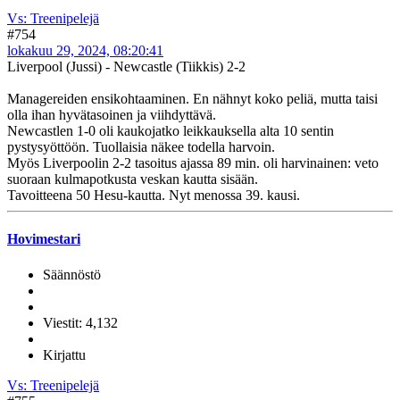
Vs: Treenipelejä
#754
lokakuu 29, 2024, 08:20:41
Liverpool (Jussi) - Newcastle (Tiikkis) 2-2
Managereiden ensikohtaaminen. En nähnyt koko peliä, mutta taisi
olla ihan hyvätasoinen ja viihdyttävä.
Newcastlen 1-0 oli kaukojatko leikkauksella alta 10 sentin
pystysyöttöön. Tuollaisia näkee todella harvoin.
Myös Liverpoolin 2-2 tasoitus ajassa 89 min. oli harvinainen: veto
suoraan kulmapotkusta veskan kautta sisään.
Tavoitteena 50 Hesu-kautta. Nyt menossa 39. kausi.
Hovimestari
Säännöstö
Viestit: 4,132
Kirjattu
Vs: Treenipelejä