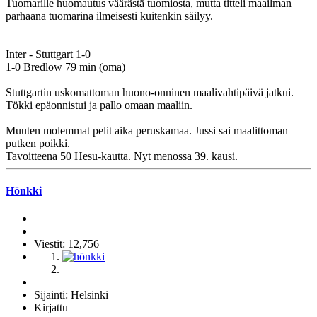
Tuomarille huomautus väärästä tuomiosta, mutta titteli maailman
parhaana tuomarina ilmeisesti kuitenkin säilyy.
Inter - Stuttgart 1-0
1-0 Bredlow 79 min (oma)
Stuttgartin uskomattoman huono-onninen maalivahtipäivä jatkui.
Tökki epäonnistui ja pallo omaan maaliin.
Muuten molemmat pelit aika peruskamaa. Jussi sai maalittoman
putken poikki.
Tavoitteena 50 Hesu-kautta. Nyt menossa 39. kausi.
Hönkki
Viestit: 12,756
Sijainti: Helsinki
Kirjattu