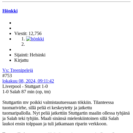
Hönkki
Viestit: 12,756
Sijainti: Helsinki
Kirjattu
Vs: Treenipelejä
#753
lokakuu 08, 2024, 09:11:42
Liverpool - Stuttgart 1-0
1-0 Salah 87 min (op, tm)
Stuttgartin mv poikki valmistautuessaan tökkiin. Tilanteessa
tuomarivirhe, sillä peliä ei keskeytetty ja jatkettu
tuomaripallolla. Nyt peliä jatkettiin Stuttgartin maalin ollessa tyhjänä
ja Salah teki tyhjiin. Maali sinänsä mielenkiintoinen sillä Salah
laukoi ensin tolppaan ja tuli jatkamaan riparin verkkoon.