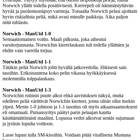
Norwich yllätti todella positiivisesti. Kierrepeli oli hämmästyttävän
hyvää ja puolustusnäpsyt varmoja. Toisaalta Norwich pelasi ajoittain
hyvin riskialtista peliä, mikä avasi minulle paikkoja. Aika paljon
niitä tuhlasin.
Norwich - ManUtd 1-0
Sensaatiomainen voitto. Maali pilkusta, joka aiheutui
varsitorjunnasta. Norwichin kierrelaukaus tuli todella yllättäen ja
ehdin vain varrella torjua.
Norwich - ManUtd 1-1
Tätäkin peliä Norwich johti hyvällä jatkovedolla. Hikisesti sain
tasoihin. Erikoisuutena koko pelin vikassa hyökkäyksessä
molemmilla tolppalaukaus.
Norwich - ManUtd 1-3
Norwichin rutiinin puute alkoi ehkä aavistuksen näkyä, mutta
edelleen peliä värittivät Norwichin kierteet, joista olisin ollut itsekin
ylpeä. Menin 1-0 johtoon ja 1-1 tasoitus oli myös aikaansaannokseni
eli omamaali. Putsausyritys päätyi parin pelaajan kautta
käsittämättömästi maaliini. Lopussa vedot alkoivat sentäs sujumaan
ja jyräsin lopulta voittoon.
Lasse lupasi tulla SM-kisoihin. Voidaan pitää virallisena Mustana