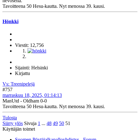
hevosena.
Tavoitteena 50 Hesu-kautta. Nyt menossa 39. kausi.
Hönkki
Viestit: 12,756
Sijainti: Helsinki
Kirjattu
Vs: Treenipelejä
#757
marraskuu 18, 2025, 01:14:13
ManUtd - Oldham 0-0
Tavoitteena 50 Hesu-kautta. Nyt menossa 39. kausi.
Tulosta
Siirry ylös
Sivuja
1
...
48
49
50
51
Käyttäjän toimet
Suomen Pöytäjalkapalloyhdistys - Forum