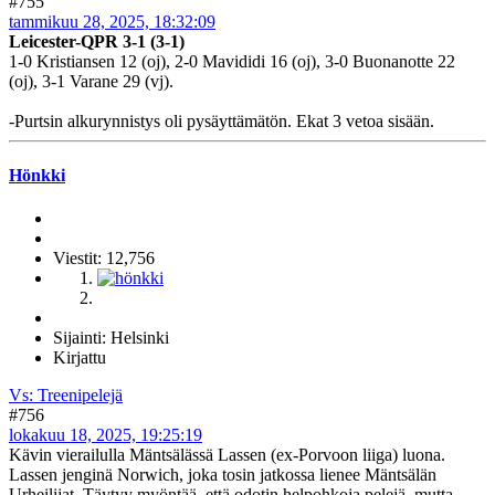
#755
tammikuu 28, 2025, 18:32:09
Leicester-QPR 3-1 (3-1)
1-0 Kristiansen 12 (oj), 2-0 Mavididi 16 (oj), 3-0 Buonanotte 22
(oj), 3-1 Varane 29 (vj).
-Purtsin alkurynnistys oli pysäyttämätön. Ekat 3 vetoa sisään.
Hönkki
Viestit: 12,756
Sijainti: Helsinki
Kirjattu
Vs: Treenipelejä
#756
lokakuu 18, 2025, 19:25:19
Kävin vierailulla Mäntsälässä Lassen (ex-Porvoon liiga) luona.
Lassen jenginä Norwich, joka tosin jatkossa lienee Mäntsälän
Urheilijat. Täytyy myöntää, että odotin helpohkoja pelejä, mutta