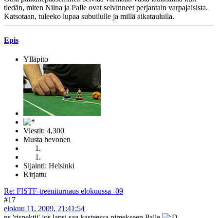
tiedän, miten Niina ja Palle ovat selvinneet perjantain varpajaisista.
Katsotaan, tuleeko lupaa subuilulle ja millä aikataululla.
Epis
Ylläpito
Viestit: 4,300
Musta hevonen
Sijainti: Helsinki
Kirjattu
Re: FISTF-treeniturnaus elokuussa -09
#17
elokuu 11, 2009, 21:41:54
ns 'rispektii' jos lapsi saa kasteessa nimekseen Palle