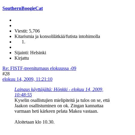
SouthernBoogieCat
Viestit: 5,706
Kitarismia ja konsolilätkää/futista intohimolla
Sijainti: Helsinki
Kirjattu
Re: FISTF-treeniturnaus elokuussa -09
#28
elokuu 14, 2009, 11:21:10
Lainaus käyttäjältä: Hönkki - elokuu 14, 2009,
10:48:55
Kyselin osallistujien mielipiteitä ja tulos on se, että
Jaakon osallistuminen on ok. Zingan kannattaa
varmaan heti kärkeen pelata Makea vastaan.
Aloitetaan klo 10.30.