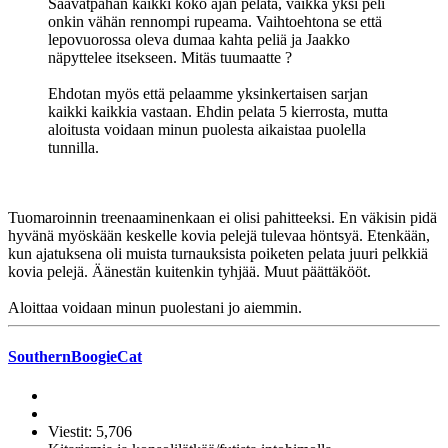
Saavatpahan kaikki koko ajan pelata, vaikka yksi peli
onkin vähän rennompi rupeama. Vaihtoehtona se että
lepovuorossa oleva dumaa kahta peliä ja Jaakko
näpyttelee itsekseen. Mitäs tuumaatte ?
Ehdotan myös että pelaamme yksinkertaisen sarjan
kaikki kaikkia vastaan. Ehdin pelata 5 kierrosta, mutta
aloitusta voidaan minun puolesta aikaistaa puolella
tunnilla.
Tuomaroinnin treenaaminenkaan ei olisi pahitteeksi. En väkisin pidä
hyvänä myöskään keskelle kovia pelejä tulevaa höntsyä. Etenkään,
kun ajatuksena oli muista turnauksista poiketen pelata juuri pelkkiä
kovia pelejä. Äänestän kuitenkin tyhjää. Muut päättäkööt.
Aloittaa voidaan minun puolestani jo aiemmin.
SouthernBoogieCat
Viestit: 5,706