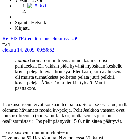
Viestit: 12,758
Sijainti: Helsinki
Kirjattu
Re: FISTF-treeniturnaus elokuussa -09
#24
elokuu 14, 2009, 09:56:52
Lainaa
Tuomaroinnin treenaaminenkaan ei olisi
pahitteeksi. En väkisin pidä hyvänä myöskään keskelle
kovia pelejä tulevaa höntsyä. Etenkään, kun ajatuksena
oli muista turnauksista poiketen pelata juuri pelkkiä
kovia pelejä. Äänestän kuitenkin tyhjää. Muut
päättäkööt.
Laukaisutreenit eivät koskaan tee pahaa. Se on se osa-alue, millä
olemme hävinneet monia kv-pelejä. Pelit Jaakkoa vastaan ovat
laukaisutreenejä (sori vaan Jaakko, mutta sentäs puollan
osallistumistasi). Jos pelit päättyvät 15-0, niin sitten päättyvät.
Tämä siis vain minun mielipiteeni.
Tavoitteena 50 Hesu-kautta. Nyt menossa 39. kausi.