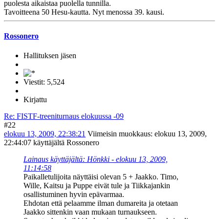
puolesta aikaistaa puolella tunnilla.
Tavoitteena 50 Hesu-kautta. Nyt menossa 39. kausi.
Rossonero
Hallituksen jäsen
Viestit: 5,524
Kirjattu
Re: FISTF-treeniturnaus elokuussa -09
#22
elokuu 13, 2009, 22:38:21
Viimeisin muokkaus
: elokuu 13, 2009,
22:44:07 käyttäjältä Rossonero
Lainaus käyttäjältä: Hönkki - elokuu 13, 2009,
11:14:58
Paikalletulijoita näyttäisi olevan 5 + Jaakko. Timo,
Wille, Kaitsu ja Puppe eivät tule ja Tiikkajankin
osallistuminen hyvin epävarmaa.
Ehdotan että pelaamme ilman dumareita ja otetaan
Jaakko sittenkin vaan mukaan turnaukseen.