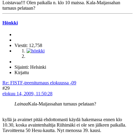
Loistavaa!!! Olen paikalla n. klo 10 maissa. Kala-Maijassahan
turnaus pelataan?
Hönkki
Viestit: 12,758
Sijainti: Helsinki
Kirjattu
Re: FISTF-treeniturnaus elokuussa -09
#29
elokuu 14, 2009, 11:50:28
Lainaa
Kala-Maijassahan turnaus pelataan?
kyllä ja avaimet pitää ehdottomasti käydä hakemassa ennen klo
10.30, koska avaintenhaltija Riihimäki ei ole sen jälkeen paikalla.
Tavoitteena 50 Hesu-kautta. Nyt menossa 39. kausi.