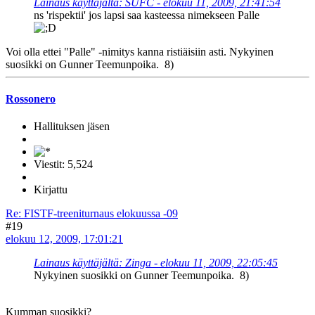
Lainaus käyttäjältä: SUFC - elokuu 11, 2009, 21:41:54
ns 'rispektii' jos lapsi saa kasteessa nimekseen Palle
Voi olla ettei "Palle" -nimitys kanna ristiäisiin asti. Nykyinen
suosikki on Gunner Teemunpoika. 8)
Rossonero
Hallituksen jäsen
Viestit: 5,524
Kirjattu
Re: FISTF-treeniturnaus elokuussa -09
#19
elokuu 12, 2009, 17:01:21
Lainaus käyttäjältä: Zinga - elokuu 11, 2009, 22:05:45
Nykyinen suosikki on Gunner Teemunpoika. 8)
Kumman suosikki?