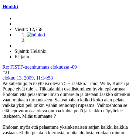
Hönkki
Viestit: 12,758
Sijainti: Helsinki
Kirjattu
Re: FISTF-treeniturnaus elokuussa -09
#21
elokuu 13, 2009, 11:14:58
Paikalletulijoita näyttäisi olevan 5 + Jaakko. Timo, Wille, Kaitsu ja
Puppe eivät tule ja Tiikkajankin osallistuminen hyvin epävarmaa.
Ehdotan että pelaamme ilman dumareita ja otetaan Jaakko sittenkin
vaan mukaan turnaukseen. Saavatpahan kaikki koko ajan pelata,
vaikka yksi peli onkin vähän rennompi rupeama. Vaihtoehtona se
että lepovuorossa oleva dumaa kahta peliä ja Jaakko näpyttelee
itsekseen. Mitäs tuumaatte ?
Ehdotan myös että pelaamme yksinkertaisen sarjan kaikki kaikkia
vastaan. Ehdin pelata 5 kierrosta, mutta aloitusta voidaan minun