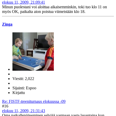
elokuu 11, 2009, 21:09:41
Minun puolestani voi aloittaa aikaisemminkin, toki tuo klo 11 on
myös OK, paikalta aion poistua viimeistään klo 18.
Zinga
Viestit: 2,022
Sijainti: Espoo
Kirjattu
Re: FISTF-treeniturnaus elokuussa -09
#16
elokuu 11, 2009, 21:31:43
Oma paikallepääseminen selviää varmaan vasta lauantaina kun