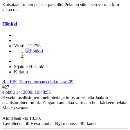
Katsotaan, miten pääsen paikalle. Pelailen sitten sen verran, kun
aikaa on.
Hönkki
Viestit: 12,758
Sijainti: Helsinki
Kirjattu
Re: FISTF-treeniturnaus elokuussa -09
#27
elokuu 14, 2009, 10:48:55
Kyselin osallistujien mielipiteitä ja tulos on se, että Jaakon
osallistuminen on ok. Zingan kannattaa varmaan heti kärkeen pelata
Makea vastaan.
Aloitetaan klo 10.30.
Tavoitteena 50 Hesu-kautta. Nyt menossa 39. kausi.