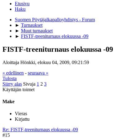
Etusivu
Haku
Suomen Pöytäjalkapalloyhdistys - Forum
►
Turnaukset
►
Muut turnaukset
►
FISTF-treeniturnaus elokuussa -09
FISTF-treeniturnaus elokuussa -09
Aloittaja Hönkki, elokuu 04, 2009, 09:21:59
« edellinen
-
seuraava »
Tulosta
Siirry alas
Sivuja
1
2
3
Käyttäjän toimet
Make
Vieras
Kirjattu
Re: FISTF-treeniturnaus elokuussa -09
#15