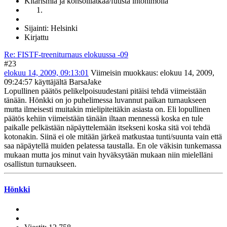
Kitarismia ja konsolilätkää/futista intohimolla
Sijainti: Helsinki
Kirjattu
Re: FISTF-treeniturnaus elokuussa -09
#23
elokuu 14, 2009, 09:13:01
Viimeisin muokkaus
: elokuu 14, 2009,
09:24:57 käyttäjältä BarsaJake
Lopullinen päätös pelikelpoisuudestani pitäisi tehdä viimeistään
tänään. Hönkki on jo puhelimessa luvannut paikan turnaukseen
mutta ilmeisesti muitakin mielipiteitäkin asiasta on. Eli lopullinen
päätös kehiin viimeistään tänään iltaan mennessä koska en tule
paikalle pelkästään näpäyttelemään itsekseni koska sitä voi tehdä
kotonakin. Siinä ei ole mitään järkeä matkustaa tunti/suunta vain että
saa näpäytellä muiden pelatessa taustalla. En ole väkisin tunkemassa
mukaan mutta jos minut vain hyväksytään mukaan niin mielelläni
osallistun turnaukseen.
Hönkki