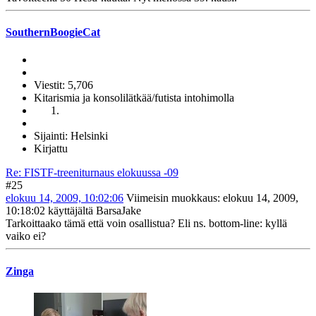
SouthernBoogieCat
Viestit: 5,706
Kitarismia ja konsolilätkää/futista intohimolla
Sijainti: Helsinki
Kirjattu
Re: FISTF-treeniturnaus elokuussa -09
#25
elokuu 14, 2009, 10:02:06
Viimeisin muokkaus
: elokuu 14, 2009,
10:18:02 käyttäjältä BarsaJake
Tarkoittaako tämä että voin osallistua? Eli ns. bottom-line: kyllä
vaiko ei?
Zinga