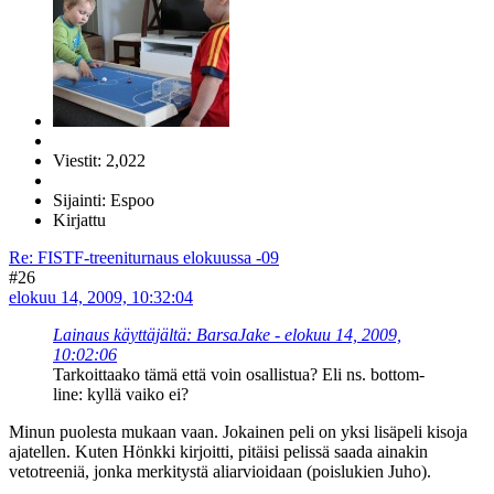
Viestit: 2,022
Sijainti: Espoo
Kirjattu
Re: FISTF-treeniturnaus elokuussa -09
#26
elokuu 14, 2009, 10:32:04
Lainaus käyttäjältä: BarsaJake - elokuu 14, 2009,
10:02:06
Tarkoittaako tämä että voin osallistua? Eli ns. bottom-
line: kyllä vaiko ei?
Minun puolesta mukaan vaan. Jokainen peli on yksi lisäpeli kisoja
ajatellen. Kuten Hönkki kirjoitti, pitäisi pelissä saada ainakin
vetotreeniä, jonka merkitystä aliarvioidaan (poislukien Juho).