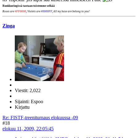
Runkkuringissä taotaan toistemme selkää
Roses are
#FF0000
, Violets are
#0000FF
, All my base are belong to you!
Zinga
Viestit: 2,022
Sijainti: Espoo
Kirjattu
Re: FISTF-treeniturnaus elokuussa -09
#18
elokuu 11, 2009, 22:05:45