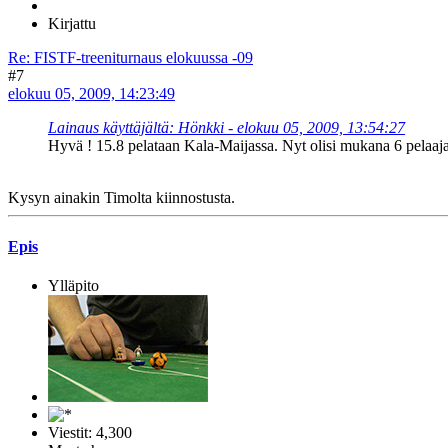
Kirjattu
Re: FISTF-treeniturnaus elokuussa -09
#7
elokuu 05, 2009, 14:23:49
Lainaus käyttäjältä: Hönkki - elokuu 05, 2009, 13:54:27
Hyvä ! 15.8 pelataan Kala-Maijassa. Nyt olisi mukana 6 pelaaj
Kysyn ainakin Timolta kiinnostusta.
Epis
Ylläpito
Viestit: 4,300