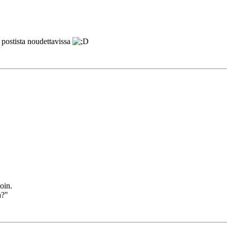
n postista noudettavissa
loin.
a?"