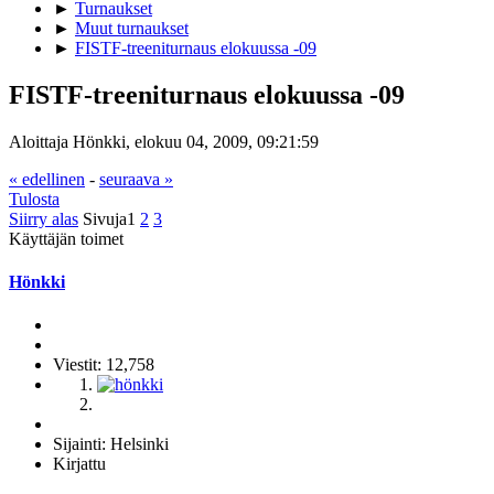
►
Turnaukset
►
Muut turnaukset
►
FISTF-treeniturnaus elokuussa -09
FISTF-treeniturnaus elokuussa -09
Aloittaja Hönkki, elokuu 04, 2009, 09:21:59
« edellinen
-
seuraava »
Tulosta
Siirry alas
Sivuja
1
2
3
Käyttäjän toimet
Hönkki
Viestit: 12,758
Sijainti: Helsinki
Kirjattu