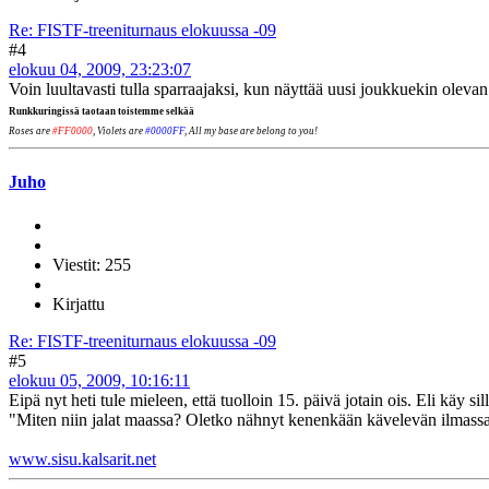
Re: FISTF-treeniturnaus elokuussa -09
#4
elokuu 04, 2009, 23:23:07
Voin luultavasti tulla sparraajaksi, kun näyttää uusi joukkuekin oleva
Runkkuringissä taotaan toistemme selkää
Roses are
#FF0000
, Violets are
#0000FF
, All my base are belong to you!
Juho
Viestit: 255
Kirjattu
Re: FISTF-treeniturnaus elokuussa -09
#5
elokuu 05, 2009, 10:16:11
Eipä nyt heti tule mieleen, että tuolloin 15. päivä jotain ois. Eli käy sil
"Miten niin jalat maassa? Oletko nähnyt kenenkään kävelevän ilmass
www.sisu.kalsarit.net