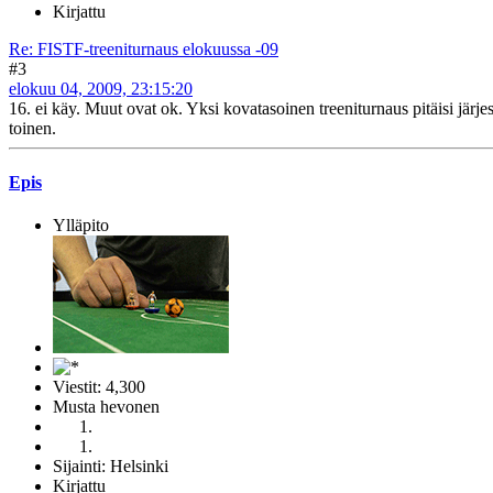
Kirjattu
Re: FISTF-treeniturnaus elokuussa -09
#3
elokuu 04, 2009, 23:15:20
16. ei käy. Muut ovat ok. Yksi kovatasoinen treeniturnaus pitäisi järje
toinen.
Epis
Ylläpito
Viestit: 4,300
Musta hevonen
Sijainti: Helsinki
Kirjattu