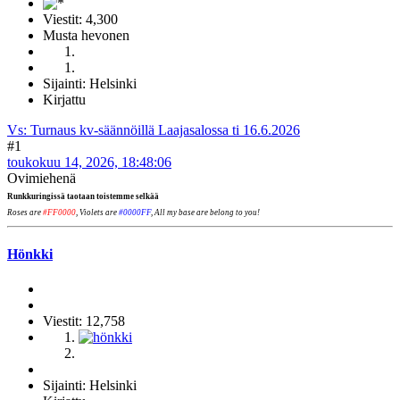
Viestit: 4,300
Musta hevonen
Sijainti: Helsinki
Kirjattu
Vs: Turnaus kv-säännöillä Laajasalossa ti 16.6.2026
#1
toukokuu 14, 2026, 18:48:06
Ovimiehenä
Runkkuringissä taotaan toistemme selkää
Roses are
#FF0000
, Violets are
#0000FF
, All my base are belong to you!
Hönkki
Viestit: 12,758
Sijainti: Helsinki