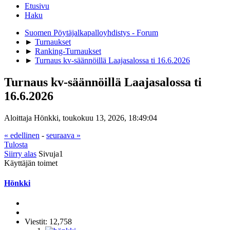
Etusivu
Haku
Suomen Pöytäjalkapalloyhdistys - Forum
►
Turnaukset
►
Ranking-Turnaukset
►
Turnaus kv-säännöillä Laajasalossa ti 16.6.2026
Turnaus kv-säännöillä Laajasalossa ti
16.6.2026
Aloittaja Hönkki, toukokuu 13, 2026, 18:49:04
« edellinen
-
seuraava »
Tulosta
Siirry alas
Sivuja
1
Käyttäjän toimet
Hönkki
Viestit: 12,758