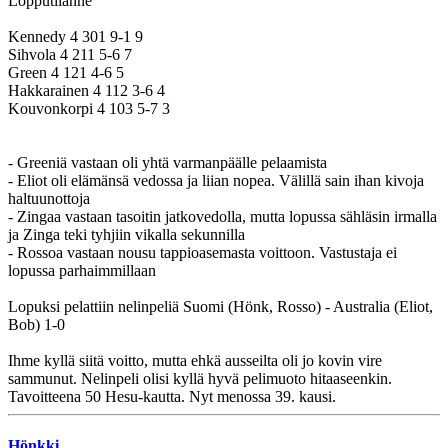
Lopputilanne
Kennedy 4 301 9-1 9
Sihvola 4 211 5-6 7
Green 4 121 4-6 5
Hakkarainen 4 112 3-6 4
Kouvonkorpi 4 103 5-7 3
- Greeniä vastaan oli yhtä varmanpäälle pelaamista
- Eliot oli elämänsä vedossa ja liian nopea. Välillä sain ihan kivoja
haltuunottoja
- Zingaa vastaan tasoitin jatkovedolla, mutta lopussa sähläsin irmalla
ja Zinga teki tyhjiin vikalla sekunnilla
- Rossoa vastaan nousu tappioasemasta voittoon. Vastustaja ei
lopussa parhaimmillaan
Lopuksi pelattiin nelinpeliä Suomi (Hönk, Rosso) - Australia (Eliot,
Bob) 1-0
Ihme kyllä siitä voitto, mutta ehkä ausseilta oli jo kovin vire
sammunut. Nelinpeli olisi kyllä hyvä pelimuoto hitaaseenkin.
Tavoitteena 50 Hesu-kautta. Nyt menossa 39. kausi.
Hönkki