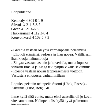
Lopputilanne
Kennedy 4 301 9-1 9
Sihvola 4 211 5-6 7
Green 4 121 4-6 5
Hakkarainen 4 112 3-6 4
Kouvonkorpi 4 103 5-7 3
- Greeniä vastaan oli yhtä varmanpäälle pelaamista
- Eliot oli elämänsä vedossa ja liian nopea. Välillä sain
ihan kivoja haltuunottoja
- Zingaa vastaan tasoitin jatkovedolla, mutta lopussa
sähläsin irmalla ja Zinga teki tyhjiin vikalla sekunnilla
- Rossoa vastaan nousu tappioasemasta voittoon.
Vastustaja ei lopussa parhaimmillaan
Lopuksi pelattiin nelinpeliä Suomi (Hönk, Rosso) -
Australia (Eliot, Bob) 1-0
Ihme kyllä siitä voitto, mutta ehkä ausseilta oli jo kovin
vire sammunut. Nelinpeli olisi kyllä hyvä pelimuoto
hitaaseenkin.