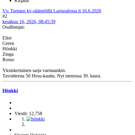
Kirjattu
Vs: Turnaus kv-säännöillä Laajasalossa ti 16.6.2026
#2
kesäkuu 16, 2026, 08:45:39
Osallistujat:
Eliot
Green
Hönkki
Zinga
Rosso
Yksinkertainen sarja varmaankin.
Tavoitteena 50 Hesu-kautta. Nyt menossa 39. kausi.
Hönkki
Viestit: 12,758