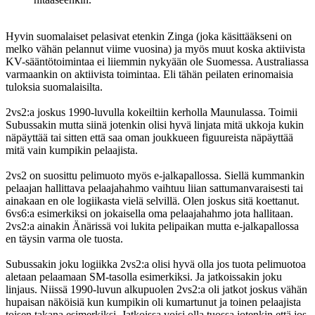
Hyvin suomalaiset pelasivat etenkin Zinga (joka käsittääkseni on
melko vähän pelannut viime vuosina) ja myös muut koska aktiivista
KV-sääntötoimintaa ei liiemmin nykyään ole Suomessa. Australiassa
varmaankin on aktiivista toimintaa. Eli tähän peilaten erinomaisia
tuloksia suomalaisilta.
2vs2:a joskus 1990-luvulla kokeiltiin kerholla Maunulassa. Toimii
Subussakin mutta siinä jotenkin olisi hyvä linjata mitä ukkoja kukin
näpäyttää tai sitten että saa oman joukkueen figuureista näpäyttää
mitä vain kumpikin pelaajista.
2vs2 on suosittu pelimuoto myös e-jalkapallossa. Siellä kummankin
pelaajan hallittava pelaajahahmo vaihtuu liian sattumanvaraisesti tai
ainakaan en ole logiikasta vielä selvillä. Olen joskus sitä koettanut.
6vs6:a esimerkiksi on jokaisella oma pelaajahahmo jota hallitaan.
2vs2:a ainakin Änärissä voi lukita pelipaikan mutta e-jalkapallossa
en täysin varma ole tuosta.
Subussakin joku logiikka 2vs2:a olisi hyvä olla jos tuota pelimuotoa
aletaan pelaamaan SM-tasolla esimerkiksi. Ja jatkoissakin joku
linjaus. Niissä 1990-luvun alkupuolen 2vs2:a oli jatkot joskus vähän
hupaisan näköisiä kun kumpikin oli kumartunut ja toinen pelaajista
toisen takana esimerkiksi. Jatkoissa voisi olla tuossa jotenkin että jos