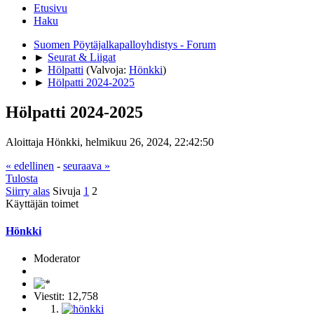
Etusivu
Haku
Suomen Pöytäjalkapalloyhdistys - Forum
►
Seurat & Liigat
►
Hölpatti
(Valvoja:
Hönkki
)
►
Hölpatti 2024-2025
Hölpatti 2024-2025
Aloittaja Hönkki, helmikuu 26, 2024, 22:42:50
« edellinen
-
seuraava »
Tulosta
Siirry alas
Sivuja
1
2
Käyttäjän toimet
Hönkki
Moderator
Viestit: 12,758